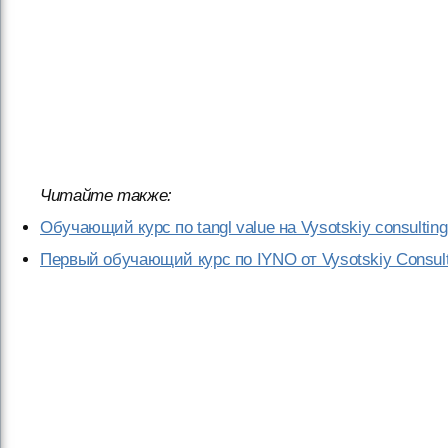
Читайте также:
Обучающий курс по tangl value на Vysotskiy consulting
Первый обучающий курс по IYNO от Vysotskiy Consult