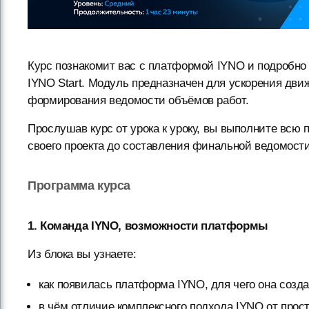
Курс познакомит вас с платформой IYNO и подробно 
IYNO Start. Модуль предназначен для ускорения дви
формирования ведомости объёмов работ.
Прослушав курс от урока к уроку, вы выполните всю 
своего проекта до составления финальной ведомост
Программа курса
1. Команда IYNO, возможности платформы
Из блока вы узнаете:
как появилась платформа IYNO, для чего она созда
в чём отличие комплексного подхода IYNO от прос