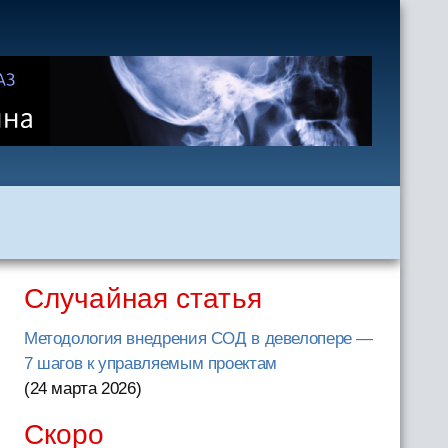
Случайная статья
Методология внедрения СОД в девелопере —
7 шагов к управляемым проектам
(24 марта 2026
)
Скоро