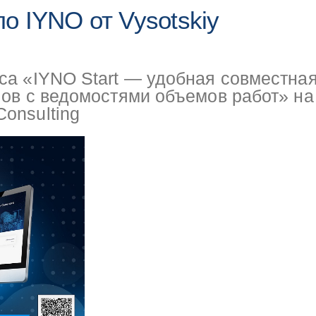
о IYNO от Vysotskiy
са «IYNO Start — удобная совместна
лов с ведомостями объемов работ» на
onsulting