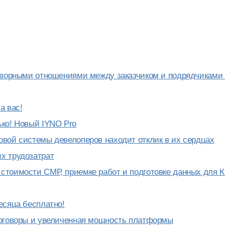
говорными отношениями между заказчиком и подрядчиками
а вас!
ько! Новый IYNO Pro
овой системы девелоперов находит отклик в их сердцах
х трудозатрат
стоимости СМР, приемке работ и подготовке данных для 
есяца бесплатно!
договоры и увеличенная мощность платформы