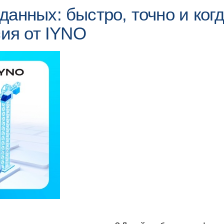
анных: быстро, точно и ког
сия от IYNO