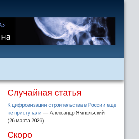
Случайная статья
К цифровизации строительства в России еще
не приступали
— Александр Ямпольский
(26 марта 2026
)
Скоро