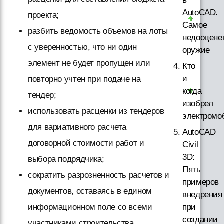
в
AutoCAD.
проекта;
Самое
разбить ведомость объемов на лоты
недооцене
с уверенностью, что ни один
оружие
элемент не будет пропущен или
Кто
и
повторно учтен при подаче на
когда
тендер;
изобрел
использовать расценки из тендеров
электромо
для вариативного расчета
AutoCAD
договорной стоимости работ и
Civil
3D:
выбора подрядчика;
Пять
сократить разрозненность расчетов и
примеров
документов, оставаясь в едином
внедрения
при
информационном поле со всеми
создании
участниками строительства.