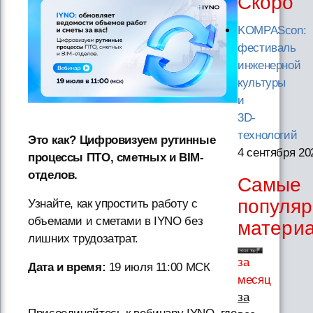
Скоро
KOMPAScon:
фестиваль
инженерной
культуры
и
3D-
технологий
Это как? Цифровизуем рутинные
4 сентября 20
процессы ПТО, сметных и BIM-
отделов.
Самые
популя
Узнайте, как упростить работу с
объемами и сметами в IYNO без
матери
лишних трудозатрат.
за
Дата и время:
19 июля 11:00 МСК
месяц
за