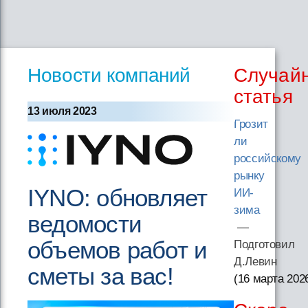
Новости компаний
Случай
статья
13 июля 2023
Грозит
ли
российскому
рынку
IYNO: обновляет
ИИ-
зима
ведомости
—
объемов работ и
Подготовил
Д.Левин
сметы за вас!
(16 марта 202