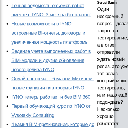
Sergei Sanin
Точная ведомость объемов работ
Один
вместе с IYNO. 3 месяца бесплатно!
нескромный
вопрос - дела
Новые возможности в IYNO:
запрос на
встроенные BI-отчеты, договоры и
тестирование
увеличенная мощность платформы
а в ответ
Ведение учета выполненных работ в
отправили
ждать новый
BIM-модели и другие обновления
релиз, это уж
нового релиза IYNO
тот релиз
Онлайн-встреча с Романом Митиным:
который можн
новые функции платформы IYNO
тестировать,
или надо ещё
IYNO теперь работает и без BIM 360
подождать?
Первый обучающий курс по IYNO от
Насколько
Vysotskiy Consulting
хорошо
работатет
4 камня BIM-преткновения, которые до