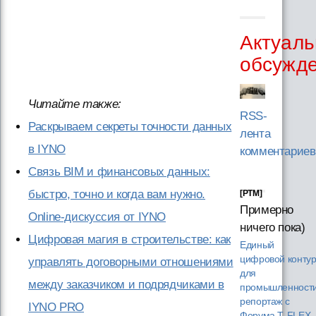
Актуаль
обсужд
Читайте также:
RSS-
Раскрываем секреты точности данных
лента
в IYNO
комментариев
Связь BIM и финансовых данных:
быстро, точно и когда вам нужно.
[PTM]
Примерно
Online-дискуссия от IYNO
ничего пока)
Цифровая магия в строительстве: как
Единый
цифровой конту
управлять договорными отношениями
для
между заказчиком и подрядчиками в
промышленности
репортаж с
IYNO PRO
Форума T‑FLEX