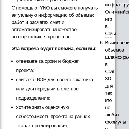
инфрастру
С помощью IYNO вы сможете получать
Олимпийс
актуальную информацию об объемах
игр
работ и расчетах смет и
в
автоматизировать множество
Сочи
повторяющихся процессов.
Вычислен
Эта встреча будет полезна, если вы:
объёмов
шламохра
отвечаете за сроки и бюджет
в
проекта;
Civil
3D:
считаете ВОР для своего заказчика
для
или для передачи в сметное
тех,
подразделение;
кто
хотите знать оценочную
не
любит
себестоимость проекта на ранних
формулы
этапах проектирования;