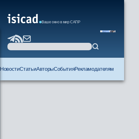
Ваше окно в мир САПР
Новости
Статьи
Авторы
События
Рекламодателям