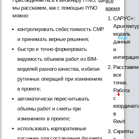
Присоединяйтесь к вебинару IYNO, где
все
мы расскажем, как с помощью IYNO
время
можно:
САРУС+:
Архитектур
контролировать себестоимость СМР
модель
и принимать верные решения;
данных
быстро и точно формировать
и
интеграци
ведомость объемов работ из BIM-
Расставим
моделей разного качества, избегая
все
рутинных операций при изменениях
точки.
в проекте;
Работа
с
автоматически пересчитывать
координат
объемы работ и сметы при
в
изменениях в проекте;
Revit
использовать корпоративные
Скрипты
расценки для составления бюджета