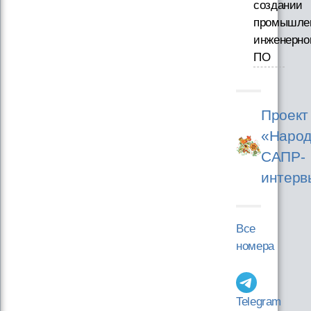
создании
промышле
инженерно
ПО
Проект
«Народ
САПР-
интерв
Все
номера
Telegram