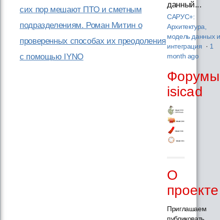
данный...
сих пор мешают ПТО и сметным
САРУС+:
подразделениям. Роман Митин о
Архитектура,
модель данных 
проверенных способах их преодоления
интеграция
·
1
с помощью IYNO
month ago
Форумы
isicad
О
проекте
Приглашаем
публиковать