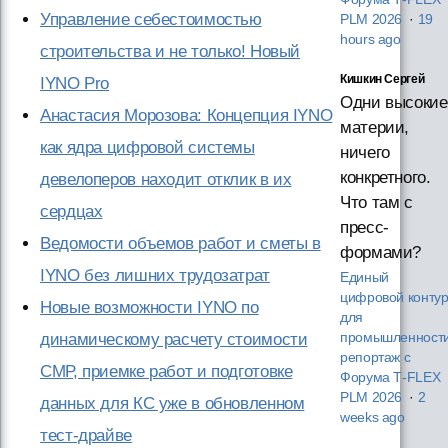
Управление себестоимостью
PLM 2026
·
19
hours ago
строительства и не только! Новый
Кишкин Сергей
IYNO Pro
Одни высокие
Анастасия Морозова: Концепция IYNO
материи,
как ядра цифровой системы
ничего
конкретного.
девелоперов находит отклик в их
Что там с
сердцах
пресс-
Ведомости объемов работ и сметы в
формами?
IYNO без лишних трудозатрат
Единый
цифровой конту
Новые возможности IYNO по
для
динамическому расчету стоимости
промышленности
репортаж с
СМР, приемке работ и подготовке
Форума T‑FLEX
PLM 2026
·
2
данных для КС уже в обновленном
weeks ago
тест-драйве