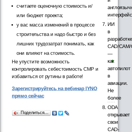
и
считаете оценочную стоимость и/
англоязыч
интерфей
или бюджет проекта;
ИИ
у вас масса изменений в процессе
в
строительства и надо быстро и без
разработк
лишних трудозатрат понимать, как
CAD/CAM/
они влияют на стоимость.
—
как
Не упустите возможность
автопилот
контролировать себестоимость СМР и
в
избавиться от рутины в работе!
авиации.
Зарегистрируйтесь на вебинар IYNO
Не
прямо сейчас
более
ODA
Поделиться…
открывает
свои
CAD-