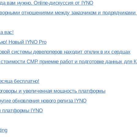
да вам нужно. Online-дискуссия от IYNO
говорными отношениями между заказчиком и подрядчиками
а вас!
ько! Новый IYNO Pro
овой системы девелоперов находит отклик в их сердцах
стоимости СМР, приемке работ и подготовке данных для 
есяца бесплатно!
договоры и увеличенная мощность платформы
угие обновления нового релиза IYNO
и платформы IYNO
ing