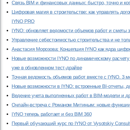
Связь BIM и финансовых данных: быстро, точно и ког
Цифровая магия в строительстве: как управлять до
IYNO PRO
IYNO: обновляет ведомости объемов работ и сметы з
Управление себестоимостью строительства и не тол
Анастасия Морозова: Концепция IYNO как ядра цифр
Новые возможности IYNO по динамическому расчету 
уже в обновленном тест-драйве
Точная ведомость объемов работ вместе с IYNO. 3 м
Новые возможности в IYNO: встроенные BI-отчеты, 
Ведение учета выполненных работ в BIM-модели и др
Онлайн-встреча с Романом Митиным: новые функци
IYNO теперь работает и без BIM 360
Первый обучающий курс по IYNO от Vysotskiy Consult