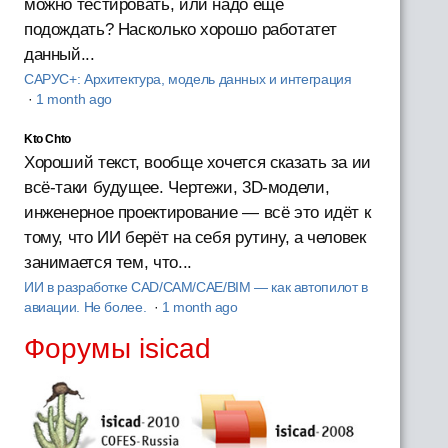
можно тестировать, или надо ещё
подождать? Насколько хорошо работатет
данный...
САРУС+: Архитектура, модель данных и интеграция
·
1 month ago
Kto Chto
Хороший текст, вообще хочется сказать за ии
всё-таки будущее. Чертежи, 3D-модели,
инженерное проектирование — всё это идёт к
тому, что ИИ берёт на себя рутину, а человек
занимается тем, что...
ИИ в разработке CAD/CAM/CAE/BIM — как автопилот в
авиации. Не более.
·
1 month ago
Форумы isicad