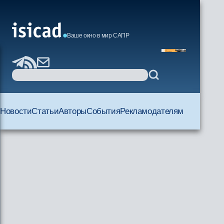
Ваше окно в мир САПР
Новости
Статьи
Авторы
События
Рекламодателям