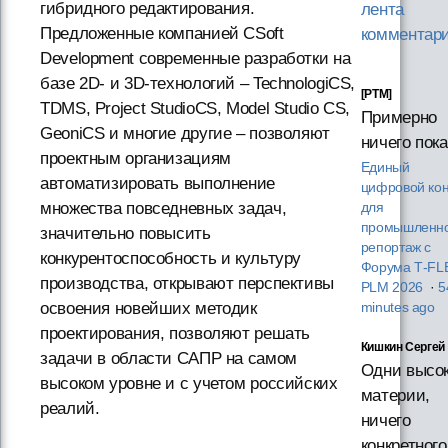
гибридного редактирования.
лента
Предложенные компанией CSoft
комментар
Development современные разработки на
базе 2D- и 3D-технологий – TechnologiCS,
[PTM]
TDMS, Project StudioCS, Model Studio CS,
Примерно
GeoniCS и многие другие – позволяют
ничего пока
проектным организациям
Единый
автоматизировать выполнение
цифровой кон
множества повседневных задач,
для
промышленно
значительно повысить
репортаж с
конкурентоспособность и культуру
Форума T‑FL
производства, открывают перспективы
PLM 2026
·
5
освоения новейших методик
minutes ago
проектирования, позволяют решать
Кишкин Сергей
задачи в области САПР на самом
Одни высо
высоком уровне и с учетом российских
материи,
реалий.
ничего
конкретного