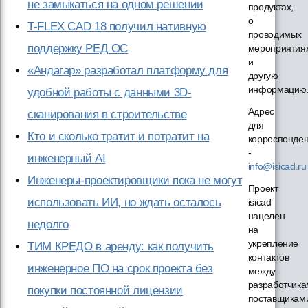
не замыкаться на одном решении
продуктах,
о
T-FLEX CAD 18 получил нативную
проводимых
поддержку РЕД ОС
мероприятия
и
«Андагар» разработал платформу для
другую
информацию
удобной работы с данными 3D-
Адрес
сканирования в строительстве
для
Кто и сколько тратит и потратит на
корреспонде
-
инженерный AI
info@isicad.ru
Инженеры-проектировщики пока не могут
Проект
использовать ИИ, но ждать осталось
isicad
нацелен
недолго
на
укрепление
ТИМ КРЕДО в аренду: как получить
контактов
инженерное ПО на срок проекта без
между
разработчика
покупки постоянной лицензии
поставщикам