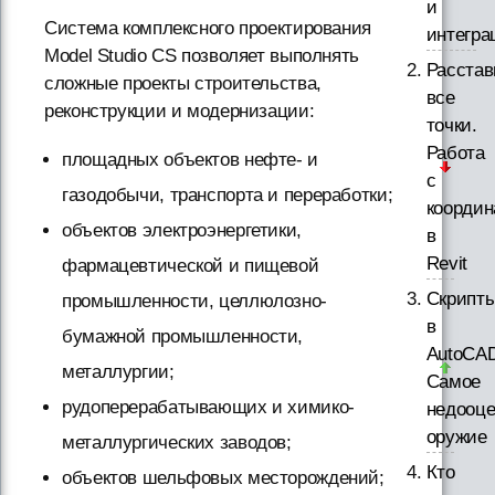
и
Система комплексного проектирования
интегра
Model Studio CS позволяет выполнять
Расста
сложные проекты строительства,
все
реконструкции и модернизации:
точки.
Работа
площадных объектов нефте- и
с
газодобычи, транспорта и переработки;
координ
объектов электроэнергетики,
в
Revit
фармацевтической и пищевой
Скрипт
промышленности, целлюлозно-
в
бумажной промышленности,
AutoCAD
металлургии;
Самое
рудоперерабатывающих и химико-
недооце
оружие
металлургических заводов;
Кто
объектов шельфовых месторождений;