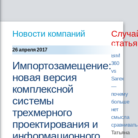
Новости компаний
Случа
статья
26 апреля 2017
BIM
Импортозамещение:
360
vs
новая версия
Sarex
комплексной
—
почему
системы
больше
трехмерного
нет
смысла
проектирования и
сравнивать
информационного
Татьяна