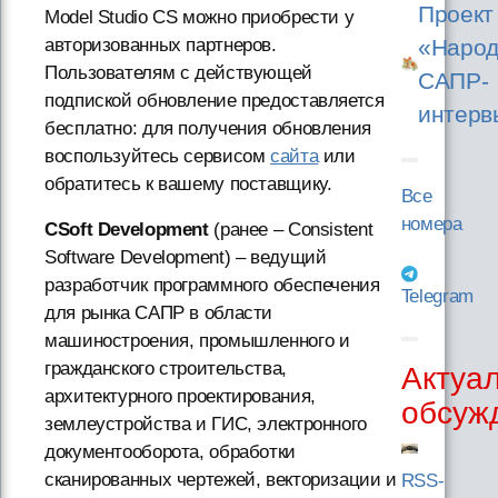
Проект
Model Studio CS можно приобрести у
авторизованных партнеров.
«Народ
Пользователям с действующей
САПР-
подпиской обновление предоставляется
интерв
бесплатно: для получения обновления
воспользуйтесь сервисом
сайта
или
обратитесь к вашему поставщику.
Все
номера
CSoft Development
(ранее – Consistent
Software Development) – ведущий
разработчик программного обеспечения
Telegram
для рынка САПР в области
машиностроения, промышленного и
гражданского строительства,
Актуа
архитектурного проектирования,
обсуж
землеустройства и ГИС, электронного
документооборота, обработки
сканированных чертежей, векторизации и
RSS-