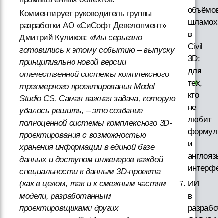
объёмо
Комментирует руководитель группы
шламох
разработки АО «СиСофт Девелопмент»
в
Дмитрий Куликов: «
Мы серьезно
Civil
готовились к этому событию – выпуску
3D:
принципиально новой версии
для
отечественной системы комплексного
тех,
трехмерного проектирования Model
кто
Studio CS. Самая важная задача, которую
не
удалось решить, – это создание
любит
полноценной системы комплексного 3D-
формул
проектирования с возможностью
и
хранения информации в единой базе
англояз
данных и доступом инженеров каждой
интерф
специальности к данным 3D-проекта
(как в целом, так и к смежным частям
ИИ
модели, разработанным
в
проектировщиками других
разрабо