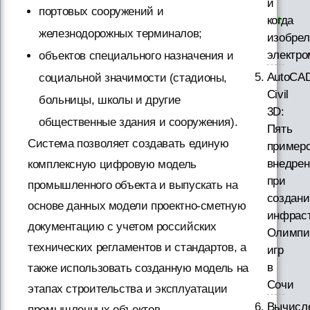
и
портовых сооружений и
когда
железнодорожных терминалов;
изобрел
электр
объектов специального назначения и
AutoCA
социальной значимости (стадионы,
Civil
больницы, школы и другие
3D:
общественные здания и сооружения).
Пять
Система позволяет создавать единую
пример
внедрен
комплексную цифровую модель
при
промышленного объекта и выпускать на
создани
основе данных модели проектно-сметную
инфрас
документацию с учетом российских
Олимпи
технических регламентов и стандартов, а
игр
в
также использовать созданную модель на
Сочи
этапах строительства и эксплуатации
Вычисл
промышленных объектов.