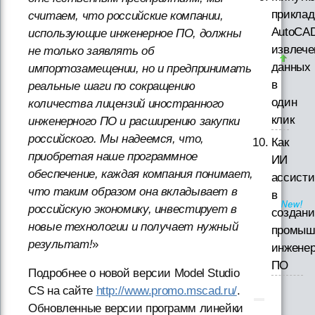
приклад
считаем, что российские компании,
AutoCAD
использующие инженерное ПО, должны
извлече
не только заявлять об
данных
импортозамещении, но и предпринимать
в
реальные шаги по сокращению
один
количества лицензий иностранного
клик
инженерного ПО и расширению закупки
российского. Мы надеемся, что,
Как
приобретая наше программное
ИИ
обеспечение, каждая компания понимает,
ассисти
что таким образом она вкладывает в
в
российскую экономику, инвестирует в
создани
новые технологии и получает нужный
промыш
результат!
»
инженер
ПО
Подробнее о новой версии Model Studio
CS на сайте
http://www.promo.mscad.ru/
.
Обновленные версии программ линейки