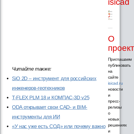
isicad
О
проек
Приглашаем
публиковать
Читайте также:
на
сайте
SiO 2D – инструмент для российских
isicad.ru
инженеров-геотехников
новости
и
T-FLEX PLM 18 и КОМПАС-3D v25
пресс-
ODA открывает свои CAD- и BIM-
релизы
о
инструменты для ИИ
новых
решениях
«У нас уже есть СОД» или почему важно
и