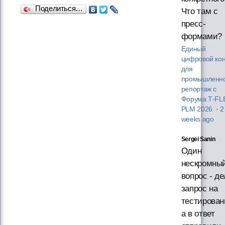
Поделиться…
Что там с
пресс-
формами?
Единый
цифровой кон
для
промышленно
репортаж с
Форума T‑FL
PLM 2026
·
2
weeks ago
Sergei Sanin
Один
нескромны
вопрос - д
запрос на
тестирован
а в ответ