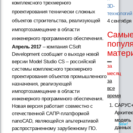
комплексного трехмерного
3D-
проектирования технически сложных
технологий
объектов строительства, реализующей
4 сентября
импортозамещение в области
Самы
инженерного программного обеспечения.
попул
Апрель 2017
– компания CSoft
матер
Development сообщает о выходе новой
версии Model Studio CS – российской
за
системы комплексного трехмерного
месяц
проектирования объектов промышленного
за
назначения, реализующей
все
импортозамещение в области
время
инженерного программного обеспечения.
САРУС+
Новая версия работает совместно с
Архитек
отечественной САПР-платформой
модель
nanoCAD, являющейся альтернативой
данных
распространенному зарубежному ПО.