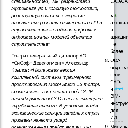
специальностей). Мы разработали
CAD/CA
эффективную и красивую технологию,
—
реализующую основные мировые
как
направления развития инженерного ПО в
автопил
строительстве – создание цифровых
в
информационных моделей объектов
авиации
строительства
».
Не
более
Говорит генеральный директор АО
ODA
«СиСофт Девелопмент» Александр
открыва
Крылов: «
Наша новая версия
свои
комплексной системы трехмерного
CAD-
проектирования Model Studio CS теперь
и
совместима с отечественной САПР-
BIM-
платформой nanoCAD и легко замещает
инстру
зарубежные аналоги. В условиях, когда
для
экономические санкции западных стран
ИИ
призваны нанести ущерб
Минутк
отечественным предприятиям, мы