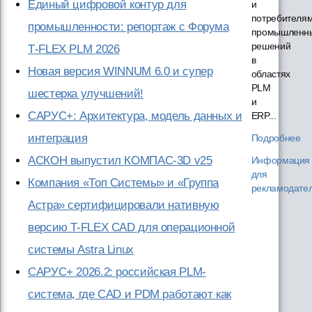
Единый цифровой контур для
и
потребителя
промышленности: репортаж с Форума
промышленн
решений
T‑FLEX PLM 2026
в
Новая версия WINNUM 6.0 и супер
областях
PLM
шестерка улучшений!
и
САРУС+: Архитектура, модель данных и
ERP...
интеграция
Подробнее
АСКОН выпустил КОМПАС-3D v25
Информация
для
Компания «Топ Системы» и «Группа
рекламодате
Астра» сертифицировали нативную
версию T-FLEX CAD для операционной
системы Astra Linux
САРУС+ 2026.2: российская PLM-
система, где CAD и PDM работают как