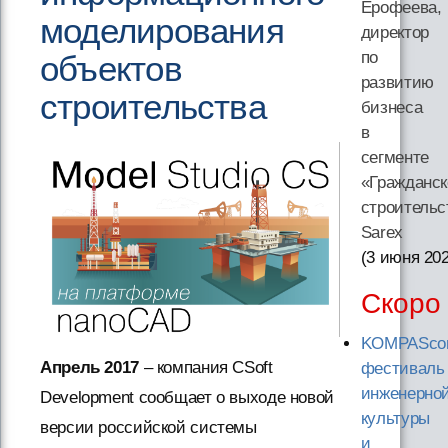
Ерофеева,
моделирования
директор
по
объектов
развитию
строительства
бизнеса
в
сегменте
«Гражданск
строительс
Sarex
(3 июня 20
Скоро
KOMPASco
Апрель 2017
– компания CSoft
фестиваль
инженерно
Development сообщает о выходе новой
культуры
версии российской системы
и