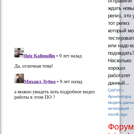
отправили
ждать нов
релиз, это 
тот релиз
который м
тестироват
или надо е
подождать
Насколько
хорошо
работатет
данный...
САРУС+:
Архитектура,
модель данны
интеграция
·
month ago
Фору