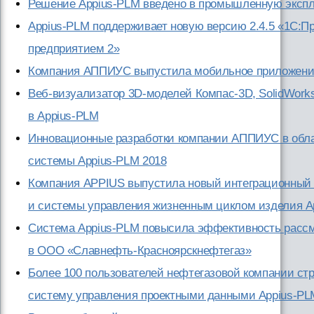
Решение Appius-PLM введено в промышленную эксп
Appius-PLM поддерживает новую версию 2.4.5 «1С:П
предприятием 2»
Компания АППИУС выпустила мобильное приложени
Веб-визуализатор 3D-моделей Компас-3D, SolidWorks, 
в Appius-PLM
Инновационные разработки компании АППИУС в обла
системы Appius-PLM 2018
Компания APPIUS выпустила новый интеграционный 
и системы управления жизненным циклом изделия A
Система Appius-PLM повысила эффективность рассм
в ООО «Славнефть-Красноярскнефтегаз»
Более 100 пользователей нефтегазовой компании стр
систему управления проектными данными Appius-PL