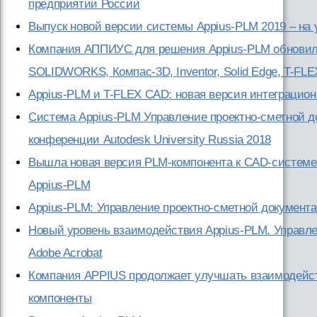
предприятии России
Выпуск новой версии системы Appius-PLM 2019 – н
Компания АППИУС для решения Appius-PLM обновил
SOLIDWORKS, Компас-3D, Inventor, Solid Edge, T-FLE
Appius-PLM и T-FLEX CAD: новая версия интеграцио
Система Appius-PLM Управление проектно-сметной д
конференции Autodesk University Russia 2018
Вышла новая версия PLM-компонента к CAD-системе 
Appius-PLM
Appius-PLM: Управление проектно-сметной документ
Новый уровень взаимодействия Appius-PLM. Управле
Adobe Acrobat
Компания APPIUS продолжает улучшать взаимодейс
компоненты