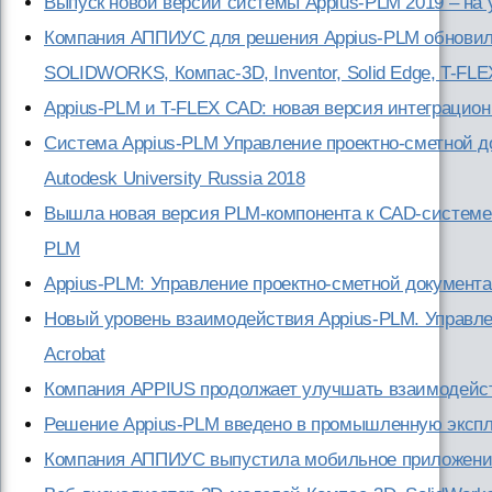
Выпуск новой версии системы Appius-PLM 2019 – н
Компания АППИУС для решения Appius-PLM обновил
SOLIDWORKS, Компас-3D, Inventor, Solid Edge, T-FLE
Appius-PLM и T-FLEX CAD: новая версия интеграцио
Система Appius-PLM Управление проектно-сметной 
Autodesk University Russia 2018
Вышла новая версия PLM-компонента к CAD-системе A
PLM
Appius-PLM: Управление проектно-сметной документ
Новый уровень взаимодействия Appius-PLM. Управле
Acrobat
Компания APPIUS продолжает улучшать взаимодейс
Решение Appius-PLM введено в промышленную эксп
Компания АППИУС выпустила мобильное приложени