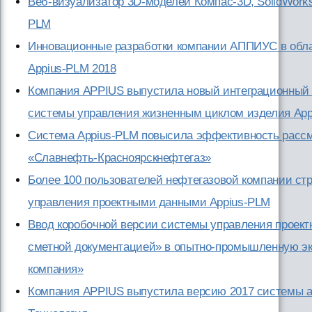
Веб-визуализатор 3D-моделей Компас-3D, SolidWorks, 
PLM
Инновационные разработки компании АППИУС в обла
Appius-PLM 2018
Компания APPIUS выпустила новый интеграционный 
системы управления жизненным циклом изделия Ap
Система Appius-PLM повысила эффективность рассм
«Славнефть-Красноярскнефтегаз»
Более 100 пользователей нефтегазовой компании стр
управления проектными данными Appius-PLM
Ввод коробочной версии системы управления проект
сметной документацией» в опытно-промышленную эк
компания»
Компания APPIUS выпустила версию 2017 системы ав