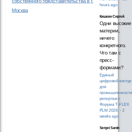
собственного представительства в г.
hours ago
Москва
Кишкин Сергей
Одни высокие
материи,
ничего
конкретного.
Что там с
пресс-
формами?
Единый
цифровой контур
для
промышленности
репортаж с
Форума T‑FLEX
PLM 2026
·
2
weeks ago
Sergei Sanin