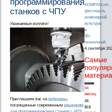
программирования
KOMPAScon:
станков с ЧПУ
фестиваль
инженерной
культуры
Уважаемые коллеги!
и
3D-
технологий
4 сентября 20
Самые
популя
матери
за
месяц
Приглашаем вас на
вебинары
,
за
посвященные современным
решениям
все
для программирования станков с ЧПУ
.