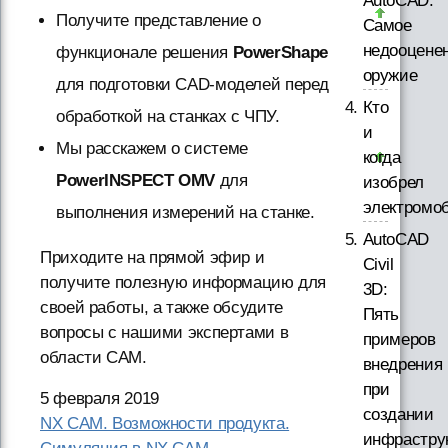
AutoCAD.
Получите представление о
Самое
недооцене
функционале решения
PowerShape
оружие
для подготовки CAD-моделей перед
Кто
обработкой на станках с ЧПУ.
и
Мы расскажем о системе
когда
PowerINSPECT OMV
для
изобрел
электромо
выполнения измерений на станке.
AutoCAD
Приходите на прямой эфир и
Civil
получите полезную информацию для
3D:
своей работы, а также обсудите
Пять
вопросы с нашими экспертами в
примеров
области CAM.
внедрения
при
5 февраля 2019
создании
NX CAM. Возможности продукта.
инфрастру