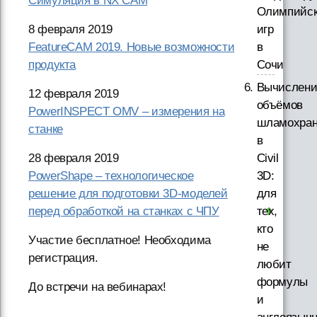
Симуляция в NX CAM
Олимпийс
8 февраля 2019
игр
FeatureCAM 2019. Новые возможности
в
продукта
Сочи
Вычислени
12 февраля 2019
объёмов
PowerINSPECT OMV – измерения на
шламохра
станке
в
28 февраля 2019
Civil
PowerShape – технологическое
3D:
решение для подготовки 3D-моделей
для
перед обработкой на станках с ЧПУ
тех,
кто
Участие бесплатное! Необходима
не
регистрация.
любит
формулы
До встречи на вебинарах!
и