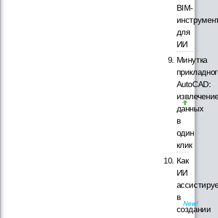
BIM-
инструмен
для
ИИ
Минутка
прикладног
AutoCAD:
извлечени
данных
в
один
клик
Как
ИИ
ассистируе
в
создании