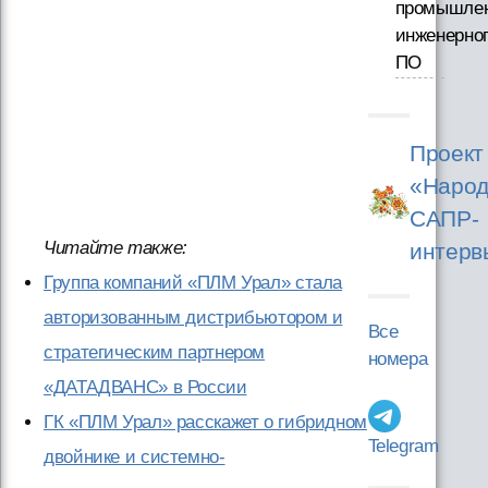
промышлен
инженерно
ПО
Проект
«Народ
САПР-
Читайте также:
интерв
Группа компаний «ПЛМ Урал» стала
авторизованным дистрибьютором и
Все
стратегическим партнером
номера
«ДАТАДВАНС» в России
ГК «ПЛМ Урал» расскажет о гибридном
Telegram
двойнике и системно-