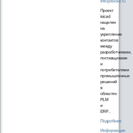
info@isicad.ru
Проект
isicad
нацелен
на
укрепление
контактов
между
разработчиками,
поставщиками
и
потребителями
промышленных
решений
в
областях
PLM
и
ERP...
Подробнее
Информация