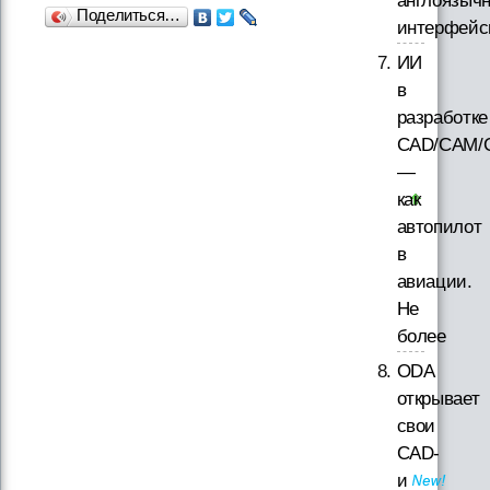
англоязыч
Поделиться…
интерфей
ИИ
в
разработке
CAD/CAM/
—
как
автопилот
в
авиации.
Не
более
ODA
открывает
свои
CAD-
и