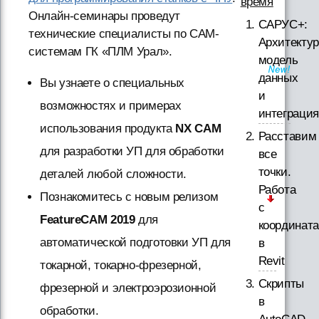
время
Онлайн-семинары проведут
САРУС+:
технические специалисты по CAM-
Архитектур
системам ГК «ПЛМ Урал».
модель
данных
Вы узнаете о специальных
и
возможностях и примерах
интеграция
использования продукта
NX CAM
Расставим
для разработки УП для обработки
все
точки.
деталей любой сложности.
Работа
Познакомитесь с новым релизом
с
FeatureCAM 2019
для
координат
автоматической подготовки УП для
в
Revit
токарной, токарно-фрезерной,
Скрипты
фрезерной и электроэрозионной
в
обработки.