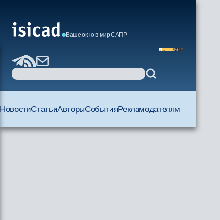
Ваше окно в мир САПР
Новости
Статьи
Авторы
События
Рекламодателям