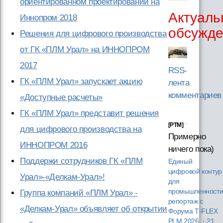
ориентированном проектировании на
Актуаль
Иннопром 2018
обсужд
Решения для цифрового производства
от ГК «ПЛМ Урал» на ИННОПРОМ
2017
RSS-
ГК «ПЛМ Урал» запускает акцию
лента
комментариев
«Доступные расчеты»
ГК «ПЛМ Урал» представит решения
[PTM]
для цифрового производства на
Примерно
ИННОПРОМ 2016
ничего пока)
Поддержи сотрудников ГК «ПЛМ
Единый
цифровой контур
Урал»-«Делкам-Урал»!
для
промышленности
Группа компаний «ПЛМ Урал» -
репортаж с
«Делкам-Урал» объявляет об открытии
Форума T‑FLEX
PLM 2026
·
21