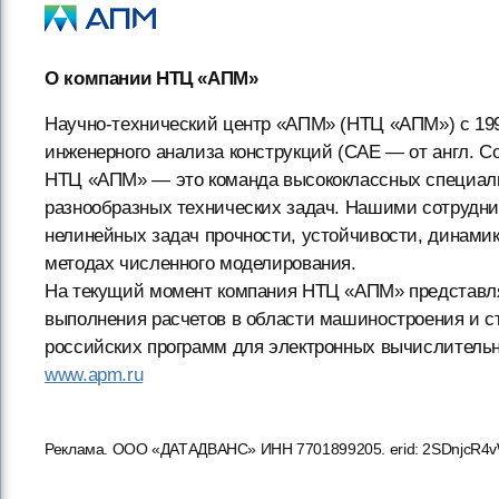
О компании НТЦ «АПМ»
Научно-технический центр «АПМ» (НТЦ «АПМ») с 199
инженерного анализа конструкций (CAE — от англ. Com
НТЦ «АПМ» — это команда высококлассных специал
разнообразных технических задач. Нашими сотрудн
нелинейных задач прочности, устойчивости, динами
методах численного моделирования.
На текущий момент компания НТЦ «АПМ» представля
выполнения расчетов в области машиностроения и с
российских программ для электронных вычислитель
www.apm.ru
Реклама. ООО «ДАТАДВАНС» ИНН 7701899205. erid: 2SDnjcR4