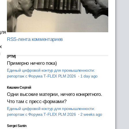
для
RSS-лента комментариев
х
и
[PTM]
Примерно ничего пока)
Единый цифровой контур для промышленности:
я
репортаж с Форума T‑FLEX PLM 2026
·
1 day ago
Кишкин Сергей
Одни высокие материи, ничего конкретного.
Что там с пресс-формами?
Единый цифровой контур для промышленности:
репортаж с Форума T‑FLEX PLM 2026
·
2 weeks ago
Sergei Sanin