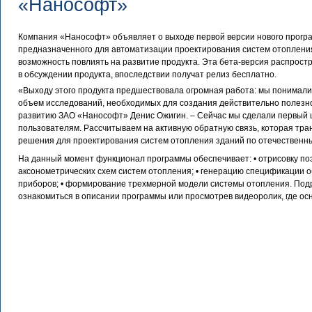
«Нанософт»
Компания «Нанософт» объявляет о выходе первой версии нового програ
предназначенного для автоматизации проектирования систем отоплени
возможность повлиять на развитие продукта. Эта бета-версия распростра
в обсуждении продукта, впоследствии получат релиз бесплатно.
«Выходу этого продукта предшествовала огромная работа: мы понимали
объем исследований, необходимых для создания действительно полезно
развитию ЗАО «Нанософт» Денис Ожигин. – Сейчас мы сделали первый ш
пользователям. Рассчитываем на активную обратную связь, которая тр
решения для проектирования систем отопления зданий по отечественн
На данный момент функционал программы обеспечивает: • отрисовку по
аксонометрических схем систем отопления; • генерацию спецификации 
приборов; • формирование трехмерной модели системы отопления. По
ознакомиться в описании программы или просмотрев видеоролик, где о