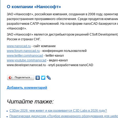
О компании «Нанософт»
ЗАО «Нанософт», российская компания, созданная в 2008 году, ориент
распространения программного обеспечения. Среди продуктов компани
разработчиков САПР-приложений. На платформе nanoCAD базируются 
«Нанософт».
ЗАО «Нанософт» является дистрибьютором решений CSoft Development, Gr
России и странах СНГ.
www.nanocad.ru
- сайт компании
www.forum.nanocad.ru
- конференция пользователей
www.twitter.com/nanocad
- twitter-канал
www.youtube.com/nanocad
- видео-канал
www.developer.nanocad.ru - клуб разработчиков nanoCAD
Поделиться…
Добавить комментарий
Читайте также:
C3Day 2026: чем живет и как развивается C3D Labs в 2026 году?
Практическая дискуссия «Подбор инженерного оборудования для цифр