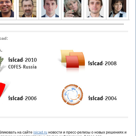
cad:
ликовать на сайте
isicad.ru
новости и пресс-релизы о новых решениях и