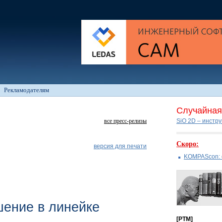
Рекламодателям
Случайная 
все пресс-релизы
SiO 2D – инстр
Скоро:
версия для печати
KOMPAScon: 
ение в линейке
[PTM]