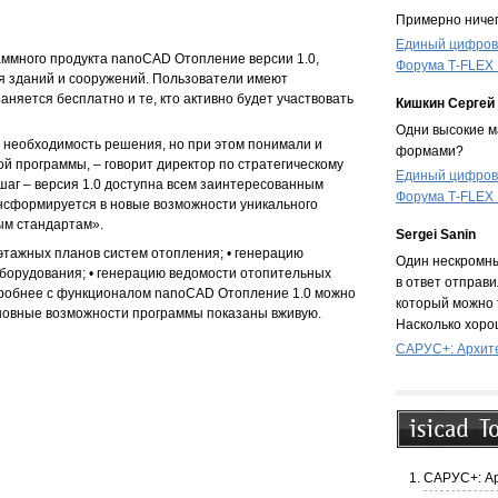
Примерно ничег
Единый цифрово
ммного продукта nanoCAD Отопление версии 1.0,
Форума T‑FLEX
я зданий и сооружений. Пользователи имеют
няется бесплатно и те, кто активно будет участвовать
Кишкин Сергей
Одни высокие ма
 необходимость решения, но при этом понимали и
формами?
й программы, – говорит директор по стратегическому
Единый цифрово
аг – версия 1.0 доступна всем заинтересованным
Форума T‑FLEX
ансформируется в новые возможности уникального
ым стандартам».
Sergei Sanin
этажных планов систем отопления; • генерацию
Один нескромны
оборудования; • генерацию ведомости отопительных
в ответ отправи
дробнее с функционалом nanoCAD Отопление 1.0 можно
который можно 
сновные возможности программы показаны вживую.
Насколько хоро
САРУС+: Архите
САРУС+: Ар