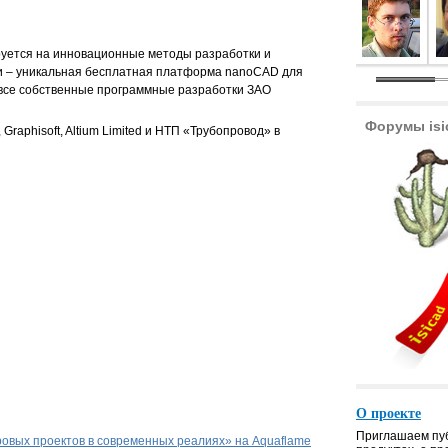
ируется на инновационные методы разработки и
и – уникальная бесплатная платформа nanoCAD для
все собственные программные разработки ЗАО
Форумы isi
aphisoft, Altium Limited и НТП «Трубопровод» в
О проекте
Приглашаем пуб
овых проектов в современных реалиях» на Aquaflame