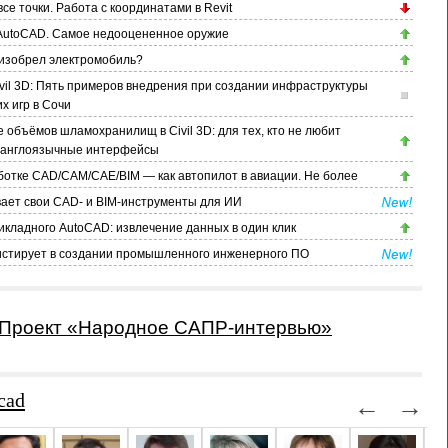
се точки. Работа с координатами в Revit
AutoCAD. Самое недооцененное оружие
а изобрел электромобиль?
vil 3D: Пять примеров внедрения при создании инфраструктуры
х игр в Сочи
 объёмов шламохранилищ в Civil 3D: для тех, кто не любит
 англоязычные интерфейсы
ботке CAD/CAM/CAE/BIM — как автопилот в авиации. Не более
ает свои CAD- и BIM-инструменты для ИИ
икладного AutoCAD: извлечение данных в один клик
истирует в создании промышленного инженерного ПО
Проект «Народное САПР-интервью»
cad
←
→