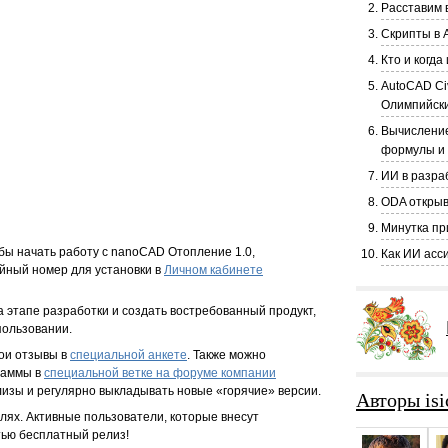
Расставим в
Скрипты в 
Кто и когд
AutoCAD Ci
Олимпийски
Вычисление
формулы и
ИИ в разра
ODA открыв
Минутка пр
ы начать работу с nanoCAD Отопление 1.0,
Как ИИ асс
йный номер для установки в
Личном кабинете
а этапе разработки и создать востребованный продукт,
пользовании.
ои отзывы в
специальной анкете
. Также можно
раммы в
специальной ветке на форуме компании
елизы и регулярно выкладывать новые «горячие» версии.
Авторы isi
лях. Активные пользователи, которые внесут
тью бесплатный релиз!