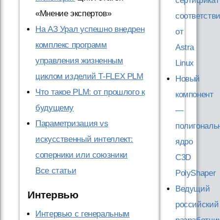
сертификат
«Мнение экспертов»
соответств
На АЗ Урал успешно внедрен
от
комплекс программ
Astra
управления жизненным
Linux
циклом изделий T-FLEX PLM
Новый
Что такое PLM: от прошлого к
компонент
будущему
—
Параметризация vs
полигональ
искусственный интеллект:
ядро
соперники или союзники
C3D
Все статьи
PolyShaper
Ведущий
Интервью
российский
Интервью с генеральным