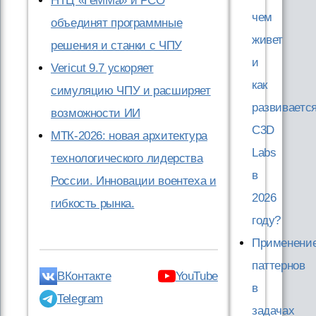
НТЦ «ГеММа» и РСО
чем
объединят программные
живет
решения и станки с ЧПУ
и
Vericut 9.7 ускоряет
как
симуляцию ЧПУ и расширяет
развиваетс
возможности ИИ
C3D
МТК-2026: новая архитектура
Labs
технологического лидерства
в
России. Инновации воентеха и
2026
гибкость рынка.
году?
Применени
паттернов
ВКонтакте
YouTube
в
Telegram
задачах