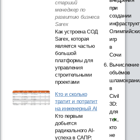
внедрения
старший
при
менеджер по
создании
развитию бизнеса
инфраструк
Sarex
Олимпийски
Как устроена СОД
Sarex, которая
игр
является частью
в
большой
Сочи
платформы для
Вычисление
управления
объёмов
строительными
шламохран
проектами
в
Кто и сколько
Civil
тратит и потратит
3D:
на инженерный AI
для
Кто первым
тех,
добьется
кто
радикального AI-
не
успеха в САПР: