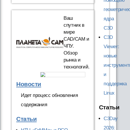
помощью
геометричес
Ваш
ядра
спутник в
C3D
мире
C3D
CAD/CAM и
ЧПУ.
Viewer:
Обзор
новые
рынка и
инструмент
технологий.
и
Новости
поддержка
Linux
Идет процесс обновления
содержания
Статьи
Статьи
C3Day
2026: