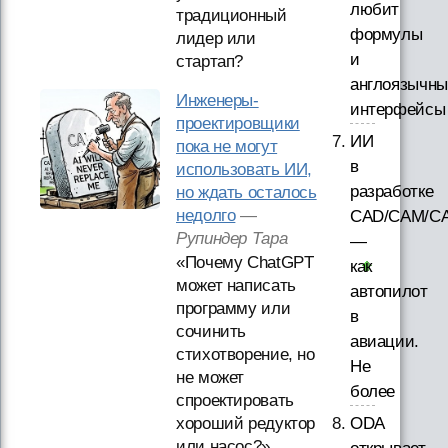
любит
традиционный
формулы
лидер или
и
стартап?
англоязычны
Инженеры-
интерфейсы
проектировщики
ИИ
пока не могут
в
использовать ИИ,
разработке
но ждать осталось
недолго
—
CAD/CAM/CA
Рупиндер Тара
—
«Почему ChatGPT
как
может написать
автопилот
программу или
в
сочинить
авиации.
стихотворение, но
Не
не может
более
спроектировать
хороший редуктор
ODA
или насос?»