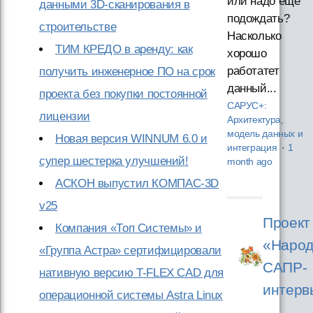
или надо ещё
данными 3D-сканирования в
подождать?
строительстве
Насколько
ТИМ КРЕДО в аренду: как
хорошо
работатет
получить инженерное ПО на срок
данный...
проекта без покупки постоянной
САРУС+:
лицензии
Архитектура,
модель данных и
Новая версия WINNUM 6.0 и
интеграция
·
1
супер шестерка улучшений!
month ago
АСКОН выпустил КОМПАС-3D
v25
Проект
Компания «Топ Системы» и
«Народ
«Группа Астра» сертифицировали
САПР-
нативную версию T-FLEX CAD для
интерв
операционной системы Astra Linux