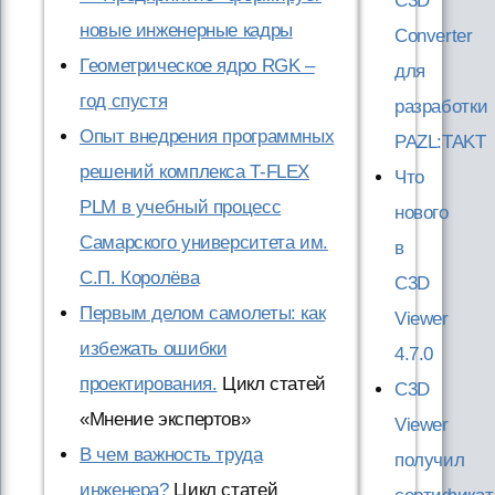
C3D
новые инженерные кадры
Converter
Геометрическое ядро RGK –
для
год спустя
разработки
Опыт внедрения программных
PAZL:TAKT
решений комплекса T-FLEX
Что
PLM в учебный процесс
нового
Самарского университета им.
в
С.П. Королёва
C3D
Первым делом самолеты: как
Viewer
избежать ошибки
4.7.0
проектирования.
Цикл статей
C3D
«Мнение экспертов»
Viewer
В чем важность труда
получил
инженера?
Цикл статей