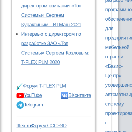
разработчи
директором компании «Топ
программно
Системы» Сергеем
обеспечени
Кураксиным - ИТМаш 2021
для
Интервью с директором по
предприяти
разработке ЗАО «Топ
мебельной
Системы» Сергеем Козловым:
отрасли
T-FLEX PLM 2020
«Базис-
Центр»
усовершенс
Форум T-FLEX PLM
автоматизи
YouTube
ВКонтакте
систему
Telegram
проектиров
c
tflex.ru
Форум CCCP3D