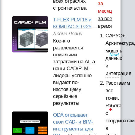
всех отраслях
за
строительства
месяц
за все
T-FLEX PLM 18 и
время
КОМПАС-3D v25
—
Давид Левин
САРУС+:
Кое-кто
Архитектура
развлекается
модель
немалыми
данных
затратами на AI, а
и
наши CAD/PLM-
интеграция
лидеры успешно
выдают по-
Расставим
настоящему
все
серьёзные
точки.
результаты
Работа
с
ODA открывает
координатам
свои CAD- и BIM-
в
инструменты для