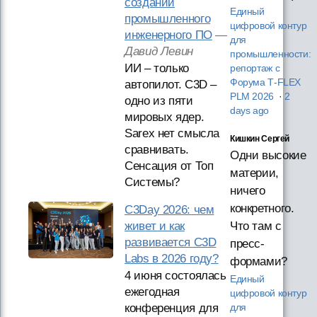
создании
Единый
промышленного
цифровой контур
инженерного ПО
—
для
Давид Левин
промышленности:
ИИ – только
репортаж с
Форума T‑FLEX
автопилот. C3D –
PLM 2026
·
2
одно из пяти
days ago
мировых ядер.
Sarex нет смысла
Кишкин Сергей
сравнивать.
Одни высокие
Сенсация от Топ
материи,
Системы?
ничего
конкретного.
C3Day 2026: чем
живет и как
Что там с
развивается C3D
пресс-
Labs в 2026 году?
формами?
4 июня состоялась
Единый
ежегодная
цифровой контур
конференция для
для