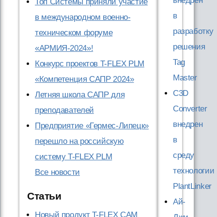
внедрен
Топ Системы приняли участие
в
в международном военно-
разработку
техническом форуме
решения
«АРМИЯ-2024»!
Tag
Конкурс проектов T-FLEX PLM
Master
«Компетенция САПР 2024»
C3D
Летняя школа САПР для
Converter
преподавателей
внедрен
Предприятие «Гермес-Липецк»
в
перешло на российскую
среду
систему T-FLEX PLM
технологии
Все новости
PlantLinker
Статьи
Ай-
Новый продукт T-FLEX CAM