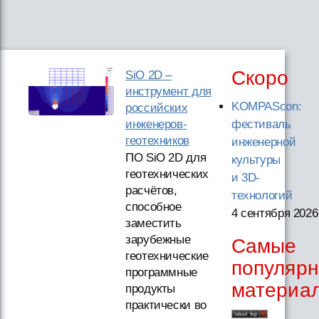
Скоро
SiO 2D –
инструмент для
KOMPAScon:
российских
инженеров-
фестиваль
геотехников
инженерной
ПО SiO 2D для
культуры
геотехнических
и 3D-
расчётов,
технологий
способное
4 сентября 2026
заместить
зарубежные
Самые
геотехнические
популяр
программные
материа
продукты
практически во