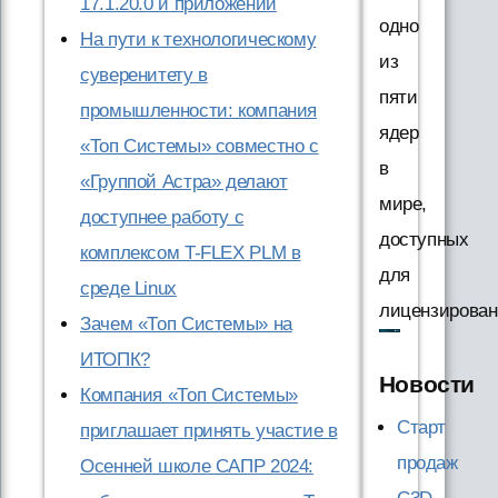
17.1.20.0 и приложений
одно
На пути к технологическому
из
суверенитету в
пяти
промышленности: компания
ядер
«Топ Системы» совместно с
в
«Группой Астра» делают
мире,
доступнее работу с
доступных
комплексом T-FLEX PLM в
для
среде Linux
лицензирован
Зачем «Топ Системы» на
ИТОПК?
Новости
Компания «Топ Системы»
Старт
приглашает принять участие в
продаж
Осенней школе САПР 2024: