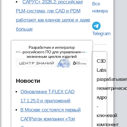
САРУС+ 2026.2: российская
Все
PLM-система, где CAD и PDM
номера
работают как единое целое и даже
больше
Telegram
Разработчик и интегратор
российского ПО для управления
жизненным циклом изделий
C3D
Labs
разрабатывае
Новости
геометрическ
Обновление T-FLEX CAD
ядро
17.1.25.0 и приложений
-
В Москве состоялся первый
ключевой
САПРатон компании «Топ
компонент