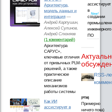
ассистирует
Архитектура,
в
модель данных и
интеграция
—
создании
Андрей Карпушин,
промышленн
Алексей Сулинов,
инженерного
Андрей Слюняев
ПО
(1 комментарий)
Архитектура
САРУС+,
Актуальн
ключевые отличия
обсужде
от привычных PLM-
решений, а также
RSS-ле
практическое
описание
коммен
механизмов
работы системы
[PTM]
Как ИИ
Примерно
ассистирует в
ничего пока)