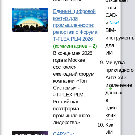
открывает
свои
Единый цифровой
CAD-
контур для
и
промышленности:
BIM-
репортаж с Форума
инструмент
T‑FLEX PLM 2026
для
(комментариев – 2)
ИИ
В конце мая 2026
года в Москве
Минутка
состоялся
прикладного
ежегодный форум
AutoCAD:
компании «Топ
извлечение
Системы» -
данных
«T‑FLEX PLM:
в
Российская
один
платформа
клик
промышленного
лидерства»
Как
ИИ
САРУС+: