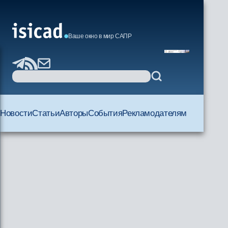
Ваше окно в мир САПР
Новости
Статьи
Авторы
События
Рекламодателям