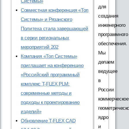
Системы»
для
Совместная конференция «Топ
создания
Системы» и Рязанского
инженерного
Политеха стала завершающей
программного
в серии региональных
обеспечения.
мероприятий 202
Мы
Компания «Топ Системы»
делаем
приглашает на конференцию
ведущее
«Российский программный
в
комплекс T-FLEX PLM:
России
современные методы и
коммерческое
подходы к проектированию
геометрическ
изделий»
ядро
Обновление T-FLEX CAD
и