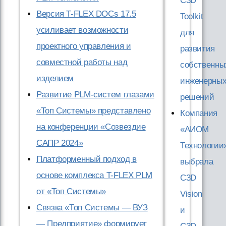
C3D
Версия T-FLEX DOCs 17.5
Toolkit
усиливает возможности
для
проектного управления и
развития
совместной работы над
собственны
изделием
инженерны
Развитие PLM-систем глазами
решений
«Топ Системы» представлено
Компания
на конференции «Созвездие
«АИОМ
САПР 2024»
Технологии
Платформенный подход в
выбрала
основе комплекса T-FLEX PLM
C3D
от «Топ Системы»
Vision
Связка «Топ Системы — ВУЗ
и
— Предприятие» формирует