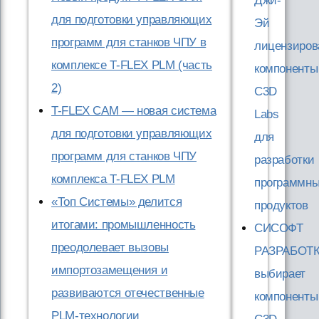
Джи-
для подготовки управляющих
Эй
программ для станков ЧПУ в
лицензиров
комплексе T-FLEX PLM (часть
компоненты
2)
C3D
T-FLEX CAM — новая система
Labs
для подготовки управляющих
для
программ для станков ЧПУ
разработки
комплекса T-FLEX PLM
программн
«Топ Системы» делится
продуктов
итогами: промышленность
СИСОФТ
преодолевает вызовы
РАЗРАБОТ
импортозамещения и
выбирает
развиваются отечественные
компоненты
PLM-технологии