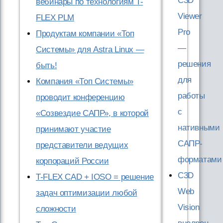
C3D
вебинары по технологиям T-
Viewer
FLEX PLM
Pro
Продуктам компании «Топ
—
Системы» для Astra Linux —
решения
быть!
для
Компания «Топ Системы»
работы
проводит конференцию
с
«Созвездие САПР», в которой
нативными
принимают участие
САПР-
представители ведущих
форматами
корпораций России
C3D
T-FLEX CAD + IOSO = решение
Web
задач оптимизации любой
Vision
сложности