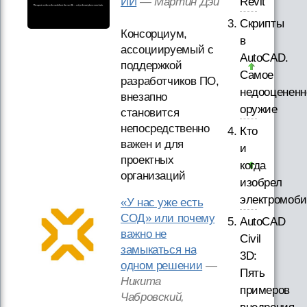
ИИ
—
Мартин Дэй
Revit
Скрипты
Консорциум,
в
ассоциируемый с
AutoCAD.
поддержкой
Самое
разработчиков ПО,
недооцененн
внезапно
оружие
становится
непосредственно
Кто
важен и для
и
проектных
когда
организаций
изобрел
электромоби
«У нас уже есть
СОД» или почему
AutoCAD
важно не
Civil
замыкаться на
3D:
одном решении
—
Пять
Никита
примеров
Чабровский,