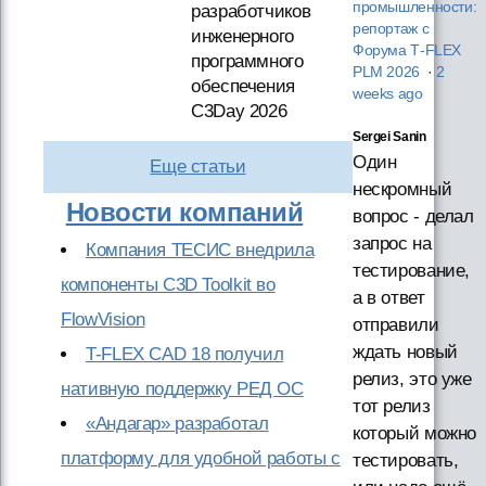
промышленности:
разработчиков
репортаж с
инженерного
Форума T‑FLEX
программного
PLM 2026
·
2
обеспечения
weeks ago
C3Day 2026
Sergei Sanin
Один
Еще статьи
нескромный
Новости компаний
вопрос - делал
запрос на
Компания ТЕСИС внедрила
тестирование,
компоненты C3D Toolkit во
а в ответ
FlowVision
отправили
ждать новый
T-FLEX CAD 18 получил
релиз, это уже
нативную поддержку РЕД ОС
тот релиз
«Андагар» разработал
который можно
платформу для удобной работы с
тестировать,