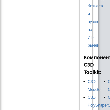
бизнеса
и
вузов
на
ИТ-
рынке
Компонен
C3D
Toolkit:
C3D
Modeler
C
C3D
C
PolyShaper
S