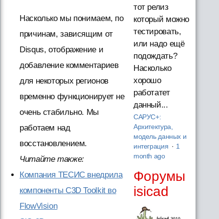
тот релиз
Насколько мы понимаем, по
который можно
тестировать,
причинам, зависящим от
или надо ещё
Disqus, отображение и
подождать?
добавление комментариев
Насколько
хорошо
для некоторых регионов
работатет
временно функционирует не
данный...
очень стабильно. Мы
САРУС+:
работаем над
Архитектура,
модель данных и
восстановлением.
интеграция
·
1
month ago
Читайте также:
Форумы
Компания ТЕСИС внедрила
isicad
компоненты C3D Toolkit во
FlowVision