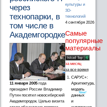
культуры и
через
3D-
технопарки, в
технологий
4 сентября 2026
том числе в
Самые
Академгородке
популярные
материалы
за месяц
за все время
САРУС+:
Архитектура,
11 января 2005
года
модель
президент России Владимир
данных
Путин посетил новосибирский
и
Академгородок. Целью визита