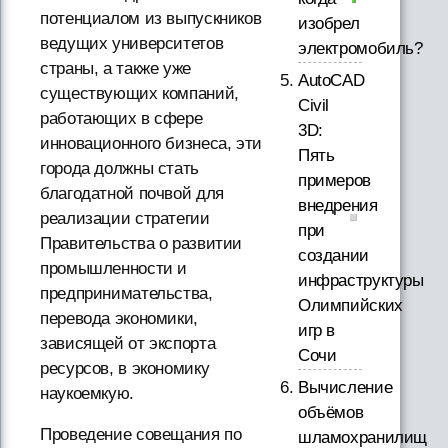
потенциалом из выпускников
изобрел
ведущих университетов
электромобиль?
страны, а также уже
AutoCAD
существующих компаний,
Civil
работающих в сфере
3D:
инновационного бизнеса, эти
Пять
города должны стать
примеров
благодатной почвой для
внедрения
реализации стратегии
при
Правительства о развитии
создании
промышленности и
инфраструктуры
предпринимательства,
Олимпийских
перевода экономики,
игр в
зависящей от экспорта
Сочи
ресурсов, в экономику
Вычисление
наукоемкую.
объёмов
Проведение совещания по
шламохранилищ