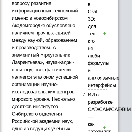
вопросу развития
в
информационных технологий
Civil
именно в новосибирском
3D:
Академгородке обусловлено
для
наличием прочных связей
тех,
между наукой, образованием
кто
и производством. А
не
знаменитый «треугольник
любит
Лаврентьева», наука-кадры-
формулы
производство, фактически
и
является эталоном успешной
англоязычные
организации научно-
интерфейсы
исследовательских центров
ИИ в
мирового уровня. Несколько
разработке
десятков институтов
CAD/CAM/CAE/BIM
Сибирского отделения
—
Российской академии наук,
как
одно из ведущих учебных
автопилот