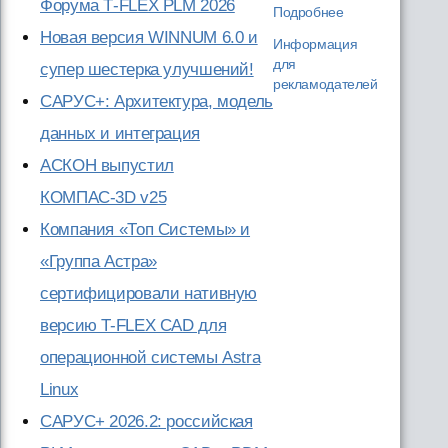
Форума T‑FLEX PLM 2026
Подробнее
Новая версия WINNUM 6.0 и
Информация
для
супер шестерка улучшений!
рекламодателей
САРУС+: Архитектура, модель
данных и интеграция
АСКОН выпустил
КОМПАС-3D v25
Компания «Топ Системы» и
«Группа Астра»
сертифицировали нативную
версию T-FLEX CAD для
операционной системы Astra
Linux
САРУС+ 2026.2: российская