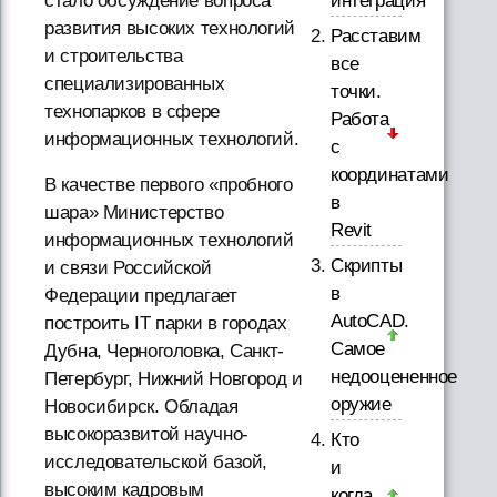
интеграция
стало обсуждение вопроса
развития высоких технологий
Расставим
и строительства
все
специализированных
точки.
технопарков в сфере
Работа
информационных технологий.
с
координатами
В качестве первого «пробного
в
шара» Министерство
Revit
информационных технологий
Скрипты
и связи Российской
в
Федерации предлагает
AutoCAD.
построить IT парки в городах
Самое
Дубна, Черноголовка, Санкт-
недооцененное
Петербург, Нижний Новгород и
оружие
Новосибирск. Обладая
высокоразвитой научно-
Кто
исследовательской базой,
и
высоким кадровым
когда