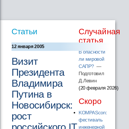
Статьи
Случайная
статья
12 января 2005
В опасности
Визит
ли мировой
САПР?
—
Президента
Подготовил
Владимира
Д.Левин
(20 февраля 2026
)
Путина в
Скоро
Новосибирск:
KOMPAScon:
рост
фестиваль
российского IT
инженерной