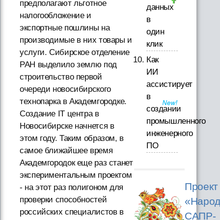
предполагают льготное
данных
налогообложение и
в
экспортные пошлины на
один
производимые в них товары и
клик
услуги. Сибирское отделение
Как
РАН выделило землю под
ИИ
строительство первой
ассистирует
очереди новосибирского
в
технопарка в Академгородке.
создании
Создание IT центра в
промышленного
Новосибирске начнется в
инженерного
этом году. Таким образом, в
ПО
самое ближайшее время
Академгородок еще раз станет
экспериментальным проектом
Проект
- на этот раз полигоном для
проверки способностей
«Народ
российских специалистов в
САПР-