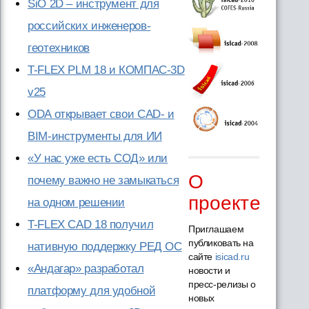
SiO 2D – инструмент для
российских инженеров-
геотехников
T-FLEX PLM 18 и КОМПАС-3D
v25
ODA открывает свои CAD- и
BIM-инструменты для ИИ
«У нас уже есть СОД» или
О
почему важно не замыкаться
проекте
на одном решении
T-FLEX CAD 18 получил
Приглашаем
публиковать на
нативную поддержку РЕД ОС
сайте
isicad.ru
«Андагар» разработал
новости и
пресс-релизы о
платформу для удобной
новых