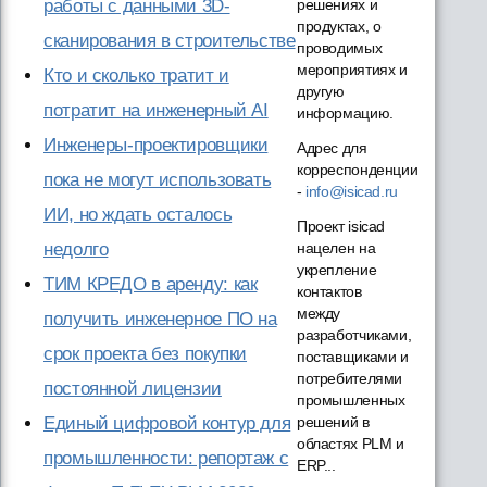
работы с данными 3D-
решениях и
продуктах, о
сканирования в строительстве
проводимых
мероприятиях и
Кто и сколько тратит и
другую
потратит на инженерный AI
информацию.
Инженеры-проектировщики
Адрес для
корреспонденции
пока не могут использовать
-
info@isicad.ru
ИИ, но ждать осталось
Проект isicad
недолго
нацелен на
укрепление
ТИМ КРЕДО в аренду: как
контактов
между
получить инженерное ПО на
разработчиками,
срок проекта без покупки
поставщиками и
потребителями
постоянной лицензии
промышленных
Единый цифровой контур для
решений в
областях PLM и
промышленности: репортаж с
ERP...