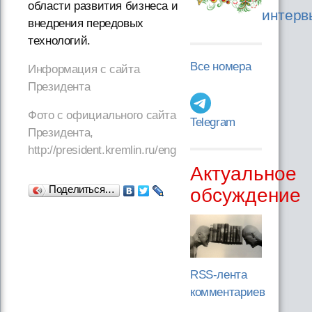
области развития бизнеса и
интерв
внедрения передовых
технологий.
Все номера
Информация с сайта
Президента
Фото с официального сайта
Telegram
Президента,
http://president.kremlin.ru/eng
Актуальное
Поделиться…
обсуждение
RSS-лента
комментариев