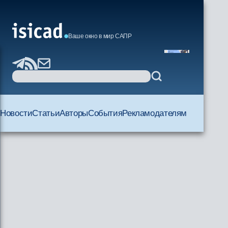
Ваше окно в мир САПР
Новости
Статьи
Авторы
События
Рекламодателям