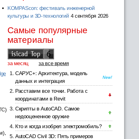
KOMPAScon: фестиваль инженерной
культуры и 3D-технологий
4 сентября 2026
Самые популярные
материалы
за месяц
за все время
САРУС+: Архитектура, модель
dge
данных и интеграция
Расставим все точки. Работа с
координатами в Revit
Скрипты в AutoCAD. Самое
TC)
недооцененное оружие
Кто и когда изобрел электромобиль?
м),
AutoCAD Civil 3D: Пять примеров