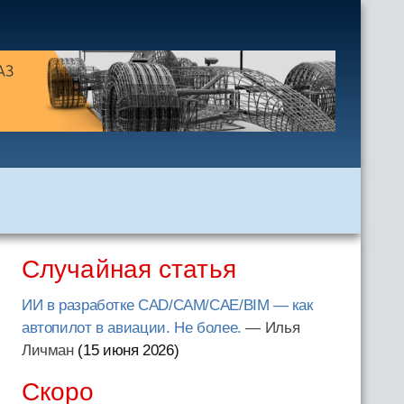
Случайная статья
ИИ в разработке CAD/CAM/CAE/BIM — как
автопилот в авиации. Не более.
— Илья
Личман
(15 июня 2026
)
Скоро