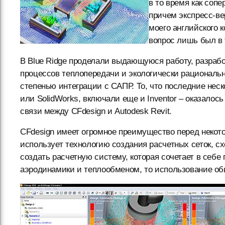
в то время как сопе
причем экспресс-ве
моего английского 
вопрос лишь был в
В Blue Ridge проделали выдающуюся работу, разраб
процессов теплопередачи и экологически рациональ
степенью интеграции с САПР. То, что последние неск
или SolidWorks, включали еще и Inventor – оказалос
связи между CFdesign и Autodesk Revit.
CFdesign имеет огромное преимущество перед неко
использует технологию создания расчетных сеток, 
создать расчетную систему, которая сочетает в себе
аэродинамики и теплообменом, то использование об