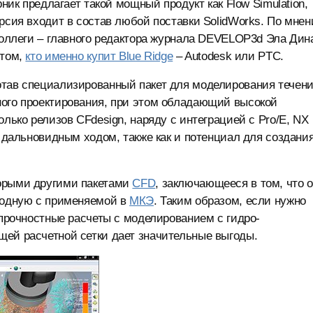
рник предлагает такой мощный продукт как Flow Simulation,
рсия входит в состав любой поставки SolidWorks. По мне
коллеги – главного редактора журнала DEVELOP3d Эла Дин
 том,
кто именно купит Blue Ridge
– Autodesk или PTC.
отав специализированный пакет для моделирования течени
ного проектирования, при этом обладающий высокой
олько релизов CFdesign, наряду с интеграцией с Pro/E, NX
ь дальновидным ходом, также как и потенциал для создани
торыми другими пакетами
CFD
, заключающееся в том, что 
сходную с применяемой в
МКЭ
. Таким образом, если нужно
 прочностные расчеты с моделированием с гидро-
щей расчетной сетки дает значительные выгоды.