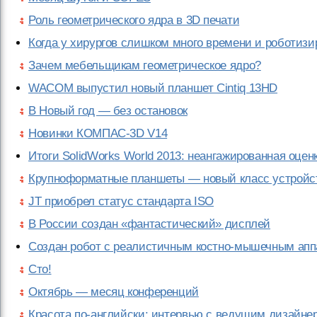
Роль геометрического ядра в 3D печати
Когда у хирургов слишком много времени и роботиз
Зачем мебельщикам геометрическое ядро?
WACOM выпустил новый планшет Cintiq 13HD
В Новый год — без остановок
Новинки КОМПАС-3D V14
Итоги SolidWorks World 2013: неангажированная оцен
Крупноформатные планшеты — новый класс устройс
JT приобрел статус стандарта ISO
В России создан «фантастический» дисплей
Создан робот с реалистичным костно-мышечным ап
Сто!
Октябрь — месяц конференций
Красота по-английски: интервью с ведущим дизайнеро