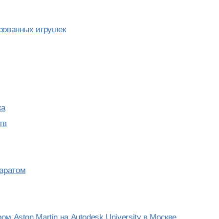
ированных игрушек
ка
тв
паратом
м Aston Martin на Autodesk University в Москве