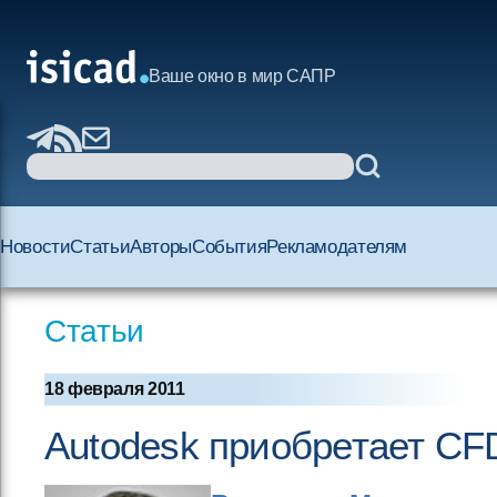
Ваше окно в мир САПР
Новости
Статьи
Авторы
События
Рекламодателям
Статьи
18 февраля 2011
Autodesk приобретает СF