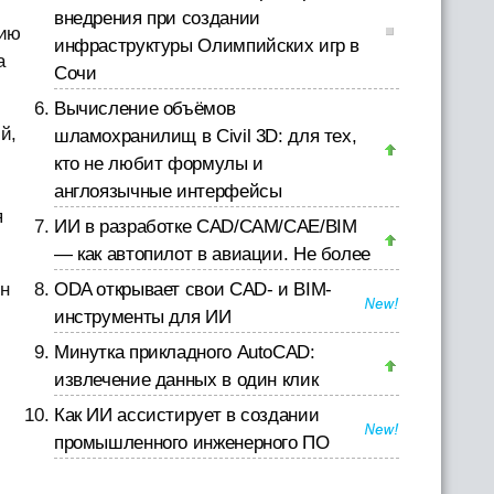
внедрения при создании
нию
инфраструктуры Олимпийских игр в
а
Сочи
Вычисление объёмов
й,
шламохранилищ в Civil 3D: для тех,
кто не любит формулы и
англоязычные интерфейсы
я
ИИ в разработке CAD/CAM/CAE/BIM
— как автопилот в авиации. Не более
он
ODA открывает свои CAD- и BIM-
инструменты для ИИ
Минутка прикладного AutoCAD:
извлечение данных в один клик
Как ИИ ассистирует в создании
промышленного инженерного ПО