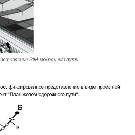
едставление BIM-модели ж/д пути
ное, фиксированное представление в виде проектной
ент "План железнодорожного пути".