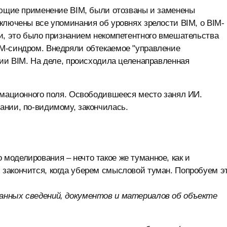
рующие применение BIM, были отозваны и заменены
ключены все упоминания об уровнях зрелости BIM, о BIM-
и, это было признанием некомпетентного вмешательства
М-синдром. Внедряли обтекаемое "управление
гии BIM. На деле, происходила целенаправленная
рмационного поля. Освободившееся место занял ИИ.
ании, по-видимому, закончилась.
моделирования – нечто такое же туманное, как и
закончится, когда уберем смысловой туман. Попробуем э
анных сведений, документов и материалов об объекте