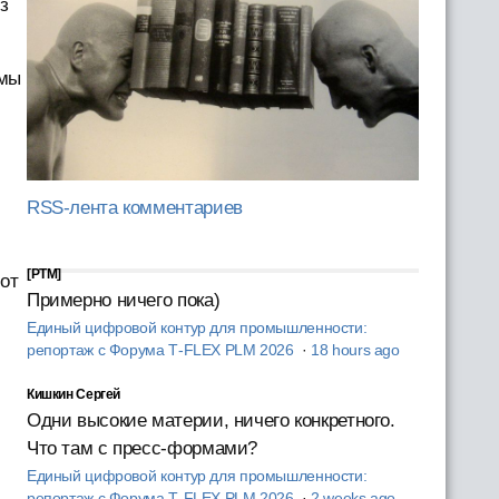
з
 мы
RSS-лента комментариев
[PTM]
 от
Примерно ничего пока)
Единый цифровой контур для промышленности:
репортаж с Форума T‑FLEX PLM 2026
·
18 hours ago
Кишкин Сергей
Одни высокие материи, ничего конкретного.
Что там с пресс-формами?
Единый цифровой контур для промышленности:
репортаж с Форума T‑FLEX PLM 2026
·
2 weeks ago