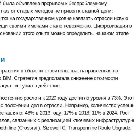
IM была объявлена прорывом к беспроблемному
каз от старых методов не привел к главной цели:
тка на государственном уровне навязать отрасли новую
вещи своими именами стало невозможно. Цифровизация в
сновании этого опыта можно определить, на каком этапе
ии
тратегия в области строительства, направленная на
ию BIM. Стратегия предполагала снижение стоимости
мандат вступил в действие.
стоянно росло и к 2020 году достигло уровня в 73%. Это
о положении дел в отрасли. Например, количество успеш
ставляло: 48% в 2013 году; 17% в 2018; 11% в 2024. Рост
алов, связанных с реализацией ключевых инфраструктурн
eth line (Crossrail), Sizewell C, Transpennine Route Upgrade.