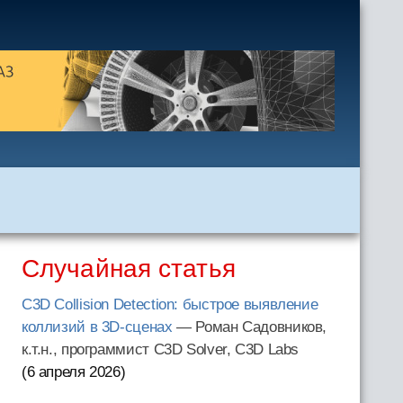
Случайная статья
C3D Collision Detection: быстрое выявление
коллизий в 3D-сценах
— Роман Садовников,
к.т.н., программист C3D Solver, C3D Labs
(6 апреля 2026
)