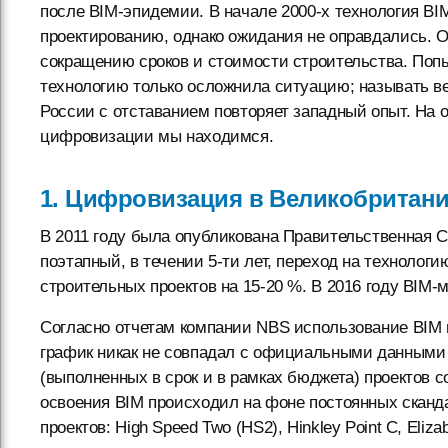
после BIM-эпидемии. В начале 2000-х технология B
проектированию, однако ожидания не оправдались. От
сокращению сроков и стоимости строительства. Попы
технологию только осложнила ситуацию; называть 
России с отставанием повторяет западный опыт. На о
цифровизации мы находимся.
1. Цифровизация в Великобритан
В 2011 году была опубликована Правительственная С
поэтапный, в течении 5-ти лет, переход на технолог
строительных проектов на 15-20 %. В 2016 году BIM-
Согласно отчетам компании NBS использование BIM по
график никак не совпадал с официальными данными 
(выполненных в срок и в рамках бюджета) проектов со
освоения BIM происходил на фоне постоянных сканд
проектов: High Speed Two (HS2), Hinkley Point C, Elizab