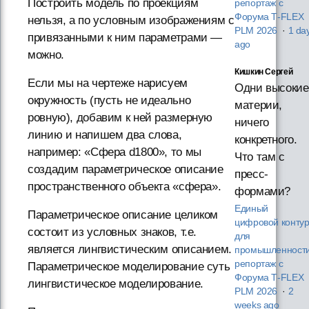
Построить модель по проекциям
репортаж с
Форума T‑FLEX
нельзя, а по условным изображениям с
PLM 2026
·
1 da
привязанными к ним параметрами —
ago
можно.
Кишкин Сергей
Если мы на чертеже нарисуем
Одни высокие
окружность (пусть не идеально
материи,
ровную), добавим к ней размерную
ничего
линию и напишем два слова,
конкретного.
например: «Сфера d1800», то мы
Что там с
создадим параметрическое описание
пресс-
пространственного объекта «сфера».
формами?
Единый
Параметрическое описание целиком
цифровой конту
состоит из условных знаков, т.е.
для
является лингвистическим описанием.
промышленности
репортаж с
Параметрическое моделирование суть
Форума T‑FLEX
лингвистическое моделирование.
PLM 2026
·
2
weeks ago