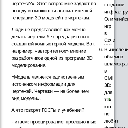
чертежи?». Этот вопрос мне задают по
создании
поводу возможности автоматической
инфрастру
генерации 3D моделей по чертежам.
Олимпийс
игр
Люди не представляют, как можно
в
делать чертежи без предварительно
Сочи
созданной компьютерной модели. Вот,
Вычислен
например, «авторитетное» мнение
объёмов
разработчиков одной из программ 3D
шламохра
моделирования.
в
«Модель является единственным
Civil
источником информации для
3D:
чертежей. Чертежи — не более чем
для
вид модели».
тех,
кто
А что говорят ГОСТы и учебники?
не
любит
Читаем: проецирование, проекционные