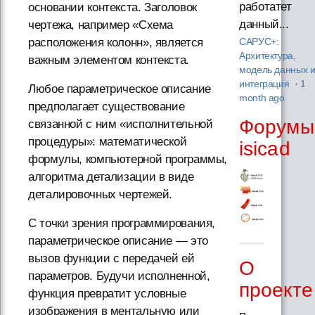
работатет
основании контекста. Заголовок
данный...
чертежа, например «Схема
расположения колонн», является
САРУС+:
Архитектура,
важным элементом контекста.
модель данных 
интеграция
·
1
Любое параметрическое описание
month ago
предполагает существование
Форумы
связанной с ним «исполнительной
процедуры»: математической
isicad
формулы, компьютерной программы,
алгоритма детализации в виде
деталировочных чертежей.
С точки зрения программирования,
параметрическое описание — это
вызов функции с передачей ей
О
параметров. Будучи исполненной,
проекте
функция превратит условные
изображения в ментальную или