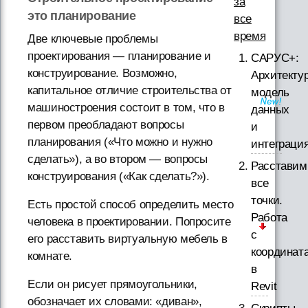
за
это планирование
все
время
Две ключевые проблемы
проектирования — планирование и
САРУС+:
конструирование. Возможно,
Архитектур
капитальное отличие строительства от
модель
машиностроения состоит в том, что в
данных
первом преобладают вопросы
и
планирования («Что можно и нужно
интеграци
сделать»), а во втором — вопросы
Расставим
конструирования («Как сделать?»).
все
точки.
Есть простой способ определить место
Работа
человека в проектировании. Попросите
с
его расставить виртуальную мебель в
координат
комнате.
в
Если он рисует прямоугольники,
Revit
обозначает их словами: «диван»,