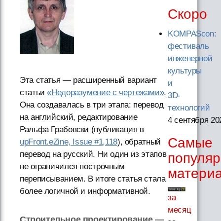
Скоро
KOMPAScon:
фестиваль
инженерной
культуры
Эта статья — расширенный вариант
и
статьи
«Недоразумение с чертежами»
.
3D-
Она создавалась в три этапа: перевод
технологий
на английский, редактирование
4 сентября 20
Ральфа Грабовски (публикация в
Самые
upFront.eZine, Issue #1,118
), обратный
перевод на русский. Ни один из этапов
популя
не ограничился построчным
матери
переписыванием. В итоге статья стала
более логичной и информативной.
за
месяц
Строительное проектирование —