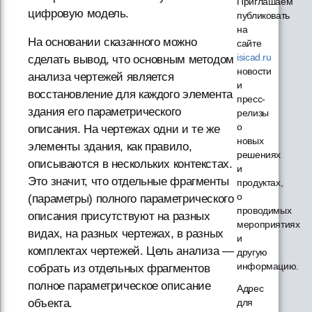
Приглашаем
цифровую модель.
публиковать
на
На основании сказанного можно
сайте
isicad.ru
сделать вывод, что основным методом
новости
анализа чертежей является
и
восстановление для каждого элемента
пресс-
здания его параметрического
релизы
о
описания. На чертежах одни и те же
новых
элементы здания, как правило,
решениях
описываются в нескольких контекстах.
и
Это значит, что отдельные фрагменты
продуктах,
о
(параметры) полного параметрического
проводимых
описания присутствуют на разных
мероприятиях
видах, на разных чертежах, в разных
и
комплектах чертежей. Цель анализа —
другую
информацию.
собрать из отдельных фрагментов
полное параметрическое описание
Адрес
объекта.
для