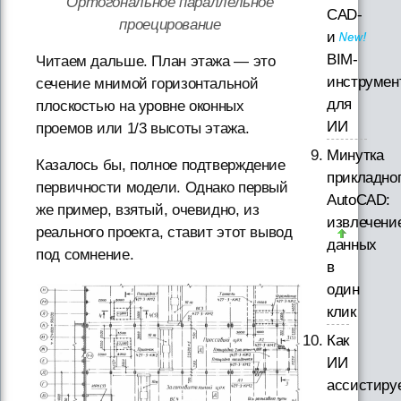
Ортогональное параллельное
CAD-
проецирование
и
BIM-
Читаем дальше. План этажа — это
инструмен
сечение мнимой горизонтальной
для
плоскостью на уровне оконных
ИИ
проемов или 1/3 высоты этажа.
Минутка
Казалось бы, полное подтверждение
прикладно
первичности модели. Однако первый
AutoCAD:
же пример, взятый, очевидно, из
извлечени
реального проекта, ставит этот вывод
данных
под сомнение.
в
один
клик
Как
ИИ
ассистиру