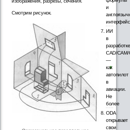
формулы
изображения, разрезы, сечения.
и
Смотрим рисунок.
англоязыч
интерфей
ИИ
в
разработк
CAD/CAM/
—
как
автопилот
в
авиации.
Не
более
ODA
открывает
свои