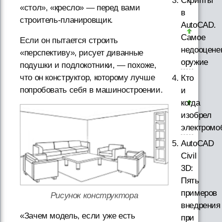
Скрипты
«стол», «кресло» — перед вами
в
строитель-планировщик.
AutoCAD.
Самое
Если он пытается строить
недооцене
«перспективу», рисует диванные
оружие
подушки и подлокотники, — похоже,
что он конструктор, которому лучше
Кто
попробовать себя в машиностроении.
и
когда
изобрел
электромо
AutoCAD
Civil
3D:
Пять
примеров
Рисунок конструктора
внедрения
«Зачем модель, если уже есть
при