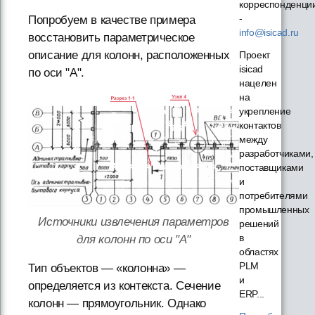
корреспонденци
-
Попробуем в качестве примера
info@isicad.ru
восстановить параметрическое
описание для колонн, расположенных
Проект
isicad
по оси "А".
нацелен
на
укрепление
контактов
между
разработчиками,
поставщиками
и
потребителями
промышленных
Источники извлечения параметров
решений
в
для колонн по оси "А"
областях
PLM
Тип объектов — «колонна» —
и
определяется из контекста. Сечение
ERP...
колонн — прямоугольник. Однако