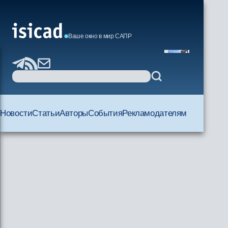
Ваше окно в мир САПР
Новости
Статьи
Авторы
События
Рекламодателям