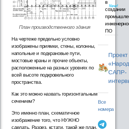
в
создании
промышле
инженерно
План производственного здания
ПО
На чертеже предельно условно
изображены приямки, стены, колонны,
напольные и подкрановые пути,
Проект
мостовые краны и прочие объекты,
«Народ
расположенные на разных уровнях по
САПР-
всей высоте подкровельного
интерв
пространства.
Как это можно назвать горизонтальным
сечением?
Все
номера
Это именно план, схематичное
изображение того, что НУЖНО
сделать. Разрез, кстати, такой же план,