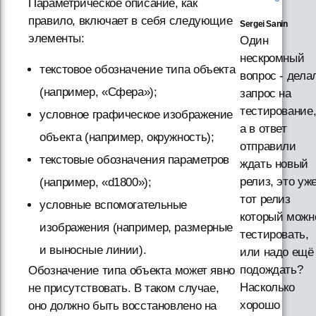
Параметрическое описание, как
правило, включает в себя следующие
Sergei Sanin
элементы:
Один
нескромный
текстовое обозначение типа объекта
вопрос - дела
(например, «Сфера»);
запрос на
тестирование
условное графическое изображение
а в ответ
объекта (например, окружность);
отправили
текстовые обозначения параметров
ждать новый
релиз, это уж
(например, «d1800»);
тот релиз
условные вспомогательные
который можн
изображения (например, размерные
тестировать,
и выносные линии).
или надо ещё
подождать?
Обозначение типа объекта может явно
Насколько
не присутствовать. В таком случае,
хорошо
оно должно быть восстановлено на