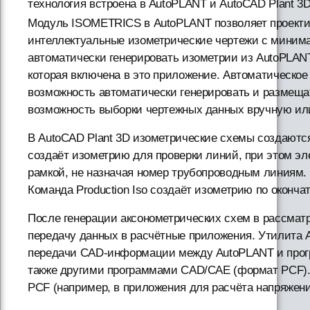
технология встроена в AutoPLANT и AutoCAD Plant 3D
Модуль ISOMETRICS в AutoPLANT позволяет проекти
интеллектуальные изометрические чертежи с миним
автоматически генерировать изометрии из AutoPLA
которая включена в это приложение. Автоматическое
возможность автоматически генерировать и размеща
возможность выборки чертежных данных вручную или
В AutoCAD Plant 3D изометрические схемы создаются
создаёт изометрию для проверки линий, при этом э
рамкой, не назначая номер трубопроводным линиям.
Команда Production Iso создаёт изометрию по оконча
После генерации аксонометрических схем в рассма
передачу данных в расчётные приложения. Утилита A
передачи CAD-информации между AutoPLANT и прогр
также другими программами CAD/CAE (формат PСF). 
PСF (например, в приложения для расчёта напряжени