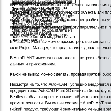
возможности выбора элементов
новые компоненты на основе как
необходимости можно
внешними ссылками можно и в рамках выполнения од
для обновления (вручную, по
существующих в Plant 3D
использовать утилиты для
Просмотр содержимого
выполнения одного технологического объекта или пл
номеру линии, по размеру и т. д.)
графических компонентов, так и
создания компонентов на основе
миникаталогов производится с
применение внешних ссылок позволяет разбить на у
произвольных блоков (путём
произвольной геометрии,
помощью Менеджера
проектировщики могли вести работу параллельно и 
перевода их в компоненты Plant
разработанные ЗАО «НЕОЛАНТ»
спецификаций, но добавлять из
3D и указания портов
выполненных в общей модели.
него компоненты в модель нельзя
присоединения)
В AutoCAD Plant 3D можно просмотреть все связанн
окне Project Manager, что представляет дополнитель
В AutoPLANT имеется возможность настроить безопас
данным и приложениям.
Какой же вывод можно сделать, проведя краткий обзор
Несмотря на то, что AutoPLANT успешно внедряется 
предприятиях, AutoCAD Plant 3D видится более фун
Bentley в области проектирования объектов нефтегаз
промышленности. Выполняя схожие с AutoPLANT задач
гибкий продукт, требующий значительно меньше вре