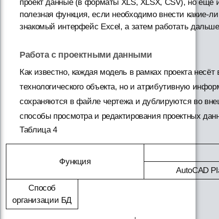
проект данные (в форматы XLS, XLSX, CSV), но ещё и
полезная функция, если необходимо внести какие-ли
знакомый интерфейс Excel, а затем работать дальш
Работа с проектными данными
Как известно, каждая модель в рамках проекта несёт
технологического объекта, но и атрибутивную информ
сохраняются в файле чертежа и дублируются во внеш
способы просмотра и редактирования проектных дан
Таблица 4
Функция
AutoCAD Pl
Способ
организации БД