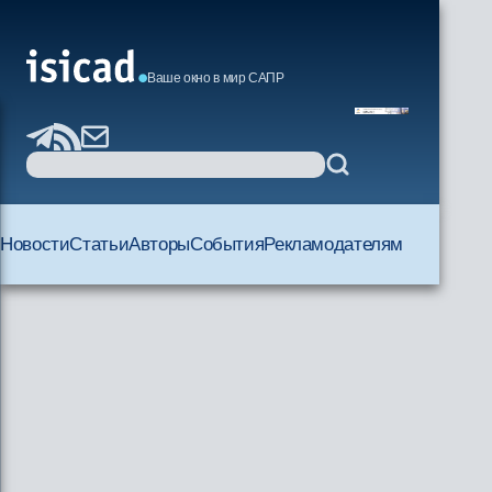
Ваше окно в мир САПР
Новости
Статьи
Авторы
События
Рекламодателям