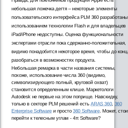
Правда, для поклонников продукции Apple есть
небольшая ложечка дегтя – некоторые элементы
пользовательского интерфейса PLM 360 разработаны
использованием технологии Flash и для владельцев
iPad/iPhone недоступны. Оценка функциональности
экспертами отрасли пока сдержанно-положительная,
видимо понадобится некоторое время, чтобы до конц
разобраться в возможностях продукта.
Небольшая ремарка в части названия системы,
похоже, использование числа 360 (видимо,
символизирующего полный, круговой охват)
становится определенным клише. Маркетологи
Autodesk не первые на этом поприще. Навскидку,
только в секторе PLM решений есть
ARAS 360
,
360
Enterprise Software
и просто
360 Software
. Может, стои
перейти к телесным углам - 4π Software?