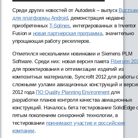
Среди других новостей от Autodesk – выпуск
Buzzsa
для платформы Android
, демонстрация недавно
приобретенных
T-Splines
, интегрированных в Inventor
Fusion и
новая партнерская программа
, значительно
упрощающая работу реселлеров.
Отметился несколькими новинками и Siemens PLM
Software. Среди них: новая версия пакета
Fibersim 20
для проектирования и оптимизации изделий из
композитных материалов, Syncrofit 2012 для работы 
сложными узлами авиационных конструкций и верси
2012 года
ПО Quality Planning Environment
для
разработки планов контроля качества авиационных
конструкций. Началось бета тестирование SolidEdge 
пятым поколением синхронной технологии, в
тестировании
принимают участие и российские
компании
.