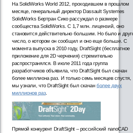
На SolidWorks World 2012, проходившем в прошлом
месяце, генеральный директор Dassault Systemes
SolidWorks Бертран Сико рассуждал о размере
сообщества SolidWorks. С 1,7 млн. лицензий, оно
становится действительно большим. Но было и друг
число, о котором он сообщил и оно еще больше. С
момента выпуска в 2010 году, DraftSight (бесплатное
приложение для 2D черчения) стремительно
распространялся. В июле 2011 года группа
разработчиков объявила, что DraftSight был скачан
более миллиона раз. И только семь месяцев спустя,
мы узнали, что DraftSight был скачан
более двух
миллионов раз
.
Прямой конкурент DraftSight – российский nanoCAD