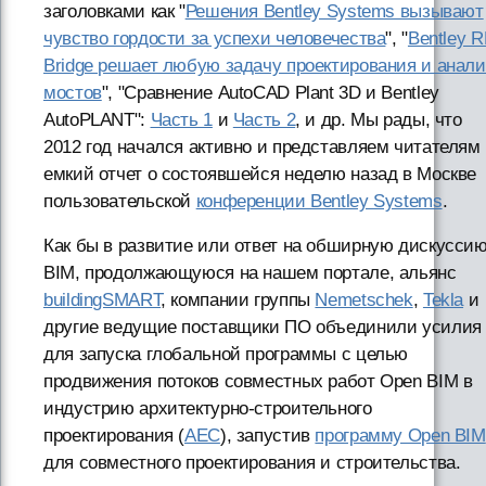
заголовками как "
Решения Bentley Systems вызывают
чувство гордости за успехи человечества
", "
Bentley 
Bridge решает любую задачу проектирования и анали
мостов
", "Сравнение AutoCAD Plant 3D и Bentley
AutoPLANT":
Часть 1
и
Часть 2
, и др. Мы рады, что
2012 год начался активно и представляем читателям
емкий отчет о состоявшейся неделю назад в Москве
пользовательской
конференции Bentley Systems
.
Как бы в развитие или ответ на обширную дискуссию
BIM, продолжающуюся на нашем портале, альянс
buildingSMART
, компании группы
Nemetschek
,
Tekla
и
другие ведущие поставщики ПО объединили усилия
для запуска глобальной программы с целью
продвижения потоков совместных работ Open BIM в
индустрию архитектурно-строительного
проектирования (
AEC
), запустив
программу Open BIM
для совместного проектирования и строительства.