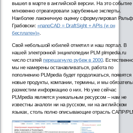
вышел в марте в английской версии. На это событие
мгновенно отреагировали зарубежные эксперты.
Наиболее лаконичную оценку сформулировал Ральф
Грабовски:
«nanoCAD = DraftSight + APIs (и он
бесплатен)»
.
Свой небольшой юбилей отметил и наш портал. В
нашей электронной энциклопедии PLM plmpedia.ru
число статей
перешагнуло рубеж в 2000
. Естественно
мы не намерены останавливаться, работа по
пополнению PLMpedia будет продолжаться, появятся
новые продукты, компании, термины, и мы обязатель
разместим информацию о них. Но уже сейчас
PLMpedia является уникальным ресурсом – нам не
известны аналоги ни на русском, ни на английском
языках, столь полно описывающие отрасль САПР/PL