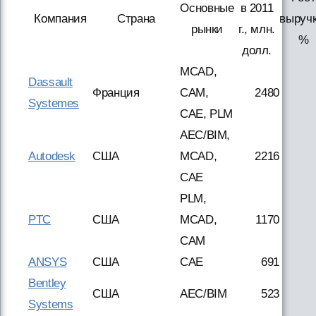
Основные
в 2011
Компания
Страна
выручк
рынки
г., млн.
%
долл.
MCAD,
Dassault
Франция
CAM,
2480
Systemes
CAE, PLM
AEC/BIM,
Autodesk
США
MCAD,
2216
CAE
PLM,
PTC
США
MCAD,
1170
CAM
ANSYS
США
CAE
691
Bentley
США
AEC/BIM
523
Systems