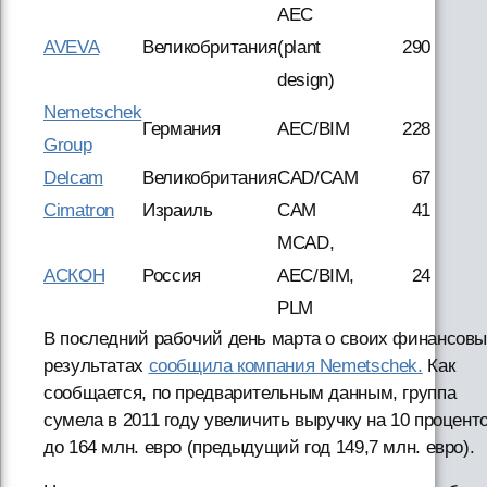
AEC
AVEVA
Великобритания
(plant
290
design)
Nemetschek
Германия
AEC/BIM
228
Group
Delcam
Великобритания
CAD/CAM
67
Cimatron
Израиль
CAM
41
MCAD,
АСКОН
Россия
AEC/BIM,
24
PLM
В последний рабочий день марта о своих финансов
результатах
сообщила компания Nemetschek.
Как
сообщается, по предварительным данным, группа
сумела в 2011 году увеличить выручку на 10 процент
до 164 млн. евро (предыдущий год 149,7 млн. евро).