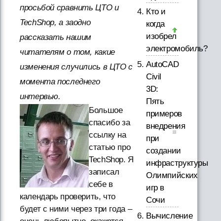
просьбой сравнить ЦТО и
Кто и
TechShop, а заодно
когда
изобрел
рассказать нашим
электромобиль?
читателям о том, какие
AutoCAD
изменения случились в ЦТО с
Civil
момента последнего
3D:
интервью.
Пять
Большое
примеров
спасибо за
внедрения
ссылку на
при
статью про
создании
TechShop. Я
инфраструктуры
записал
Олимпийских
себе в
игр в
календарь проверить, что
Сочи
будет с ними через три года –
Вычисление