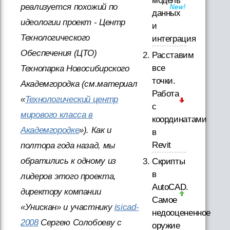
модель
реализуется похожий по
данных
идеологии проект - Центр
и
Технологического
интеграция
Обеспечения (ЦТО)
Расставим
все
Технопарка Новосибирского
точки.
Академгородка (см.материал
Работа
«
Технологический центр
с
мирового класса в
координатами
Академгородке
»). Как и
в
Revit
полтора года назад, мы
обратились к одному из
Скрипты
в
лидеров этого проекта,
AutoCAD.
директору компании
Самое
«Унискан» и участнику
isicad-
недооцененное
2008
Сергею Солобоеву с
оружие