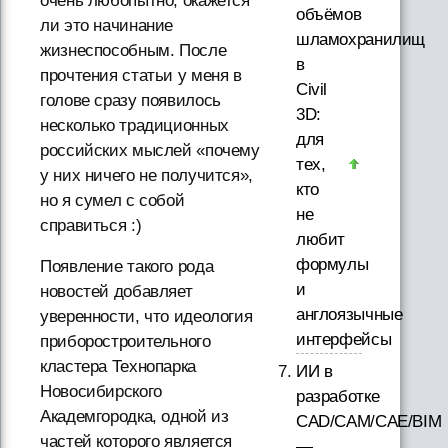
очень любопытно, окажется
объёмов
ли это начинание
шламохранилищ
жизнеспособным. После
в
прочтения статьи у меня в
Civil
голове сразу появилось
3D:
несколько традиционных
для
российских мыслей «почему
тех,
у них ничего не получится»,
кто
но я сумел с собой
не
справиться :)
любит
формулы
Появление такого рода
и
новостей добавляет
англоязычные
уверенности, что идеология
интерфейсы
приборостроительного
кластера Технопарка
ИИ в
Новосибирского
разработке
Академгородка, одной из
CAD/CAM/CAE/BIM
частей которого является
—