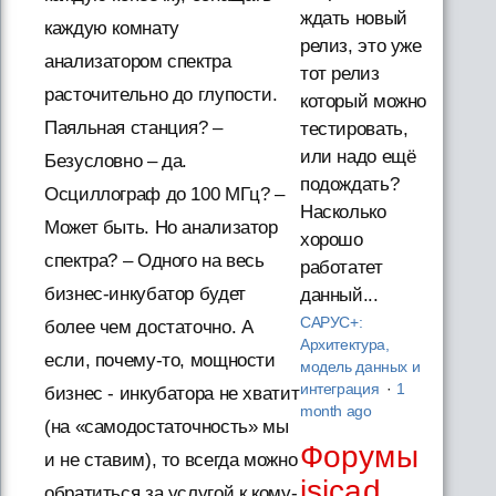
ждать новый
каждую комнату
релиз, это уже
анализатором спектра
тот релиз
расточительно до глупости.
который можно
Паяльная станция? –
тестировать,
или надо ещё
Безусловно – да.
подождать?
Осциллограф до 100 МГц? –
Насколько
Может быть. Но анализатор
хорошо
спектра? – Одного на весь
работатет
бизнес-инкубатор будет
данный...
САРУС+:
более чем достаточно. А
Архитектура,
если, почему-то, мощности
модель данных и
интеграция
·
1
бизнес - инкубатора не хватит
month ago
(на «самодостаточность» мы
Форумы
и не ставим), то всегда можно
isicad
обратиться за услугой к кому-