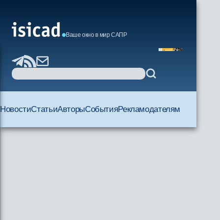
Ваше окно в мир САПР
Новости
Статьи
Авторы
События
Рекламодателям