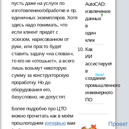
пусть даже на услуги по
AutoCAD:
изготовлению/обработке и пр.
извлечение
единичных экземпляров. Хотя
данных
здесь надо понимать, что
в
если клиент придёт с
один
эскизом, нарисованном от
клик
руки, или просто будет
Как
ставить задачу «на словах»,
ИИ
то его не «отошьют», а всего
ассистирует
лишь возьмут некоторую
в
сумму за конструкторскую
создании
проработку. Но до
промышленного
оборудования его,
инженерного
безусловно, не допустят.
ПО
Более подробно про ЦТО
можно прочитать как в моём
прошлогоднем
интервью
вам
Проект