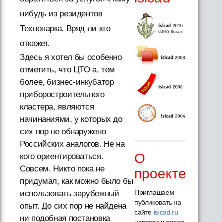
нибудь из резидентов
Технопарка. Вряд ли кто
откажет.
Здесь я хотел бы особенно
отметить, что ЦТО а, тем
более, бизнес-инкубатор
приборостроительного
кластера, являются
начинаниями, у которых до
сих пор не обнаружено
Российских аналогов. Не на
О
кого ориентироваться.
Совсем. Никто пока не
проекте
придумал, как можно было бы
Приглашаем
использовать зарубежный
публиковать на
опыт. До сих пор не найдена
сайте
isicad.ru
ни подобная постановка
новости и пресс-