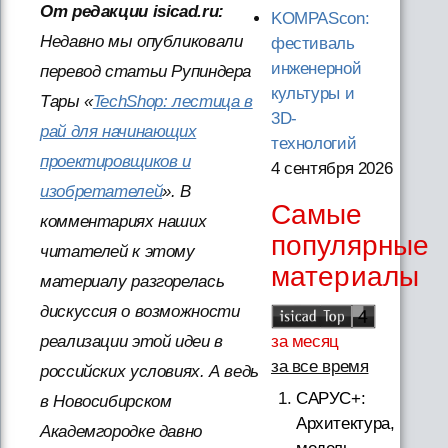
От редакции isicad.ru:
KOMPAScon:
Недавно мы опубликовали
фестиваль
инженерной
перевод статьи Рупиндера
культуры и
Тары «
TechShop: лестица в
3D-
рай для начинающих
технологий
проектировщиков и
4 сентября 2026
изобретателей
». В
Самые
комментариях наших
популярные
читателей к этому
материалы
материалу разгорелась
дискуссия о возможности
реализации этой идеи в
за месяц
за все время
российских условиях. А ведь
САРУС+:
в Новосибирском
Архитектура,
Академгородке давно