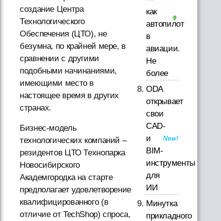
создание Центра
как
Технологического
автопилот
Обеспечения (ЦТО), не
в
безумна, по крайней мере, в
авиации.
сравнении с другими
Не
подобными начинаниями,
более
имеющими место в
ODA
настоящее время в других
открывает
странах.
свои
CAD-
Бизнес-модель
и
технологических компаний –
BIM-
резидентов ЦТО Технопарка
инструменты
Новосибирского
для
Академгородка на старте
ИИ
предполагает удовлетворение
квалифицированного (в
Минутка
отличие от TechShop) спроса,
прикладного