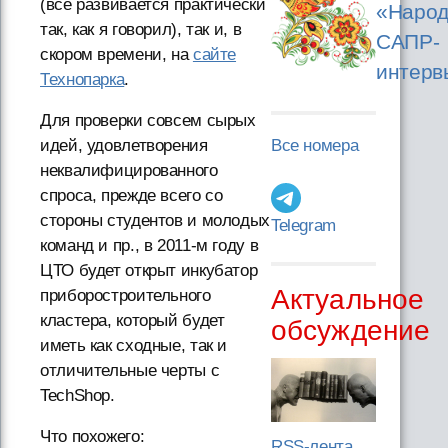
(всё развивается практически
«Народ
так, как я говорил), так и, в
САПР-
скором времени, на
сайте
интерв
Технопарка
.
Для проверки совсем сырых
идей, удовлетворения
Все номера
неквалифицированного
спроса, прежде всего со
стороны студентов и молодых
Telegram
команд и пр., в 2011-м году в
ЦТО будет открыт инкубатор
Актуальное
приборостроительного
кластера, который будет
обсуждение
иметь как сходные, так и
отличительные черты с
TechShop.
Что похожего:
RSS-лента