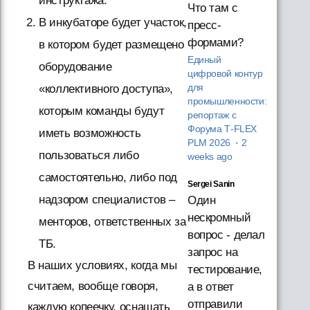
инструктажа.
Что там с
В инкубаторе будет участок,
пресс-
формами?
в котором будет размещено
Единый
оборудование
цифровой контур
для
«коллективного доступа»,
промышленности:
которым команды будут
репортаж с
Форума T‑FLEX
иметь возможность
PLM 2026
·
2
пользоваться либо
weeks ago
самостоятельно, либо под
Sergei Sanin
надзором специалистов –
Один
нескромный
менторов, ответственных за
вопрос - делал
ТБ.
запрос на
В наших условиях, когда мы
тестирование,
считаем, вообще говоря,
а в ответ
отправили
каждую копеечку, оснащать