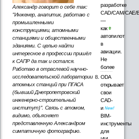
разработке
Александр говорит о себе так:
CAD/CAM/CAE/
"Инженер, аналитик, работаю с
—
промышленными
как
конструкциями, атомными
автопилот
станциями и общественными
в
зданиями. С целью найти
авиации.
интересное в профессии пришёл
Не
к САПР да так и остался.
более
Работаю в отраслевой научно-
исследовательской лаборатории
ODA
атомных станций при ПГАСА
открывает
(бывший Днепропетровский
свои
инженерно-строительный
CAD-
институт)". Связь с атомом,
и
видимо, объясняет
BIM-
представленную Александром
инструменты
симпатичную фотографию.
для