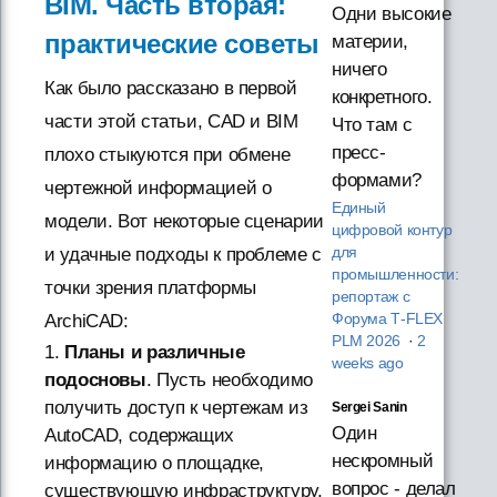
BIM. Часть вторая:
Одни высокие
практические советы
материи,
ничего
Как было рассказано в первой
конкретного.
части этой статьи, CAD и BIM
Что там с
пресс-
плохо стыкуются при обмене
формами?
чертежной информацией о
Единый
модели. Вот некоторые сценарии
цифровой контур
и удачные подходы к проблеме с
для
промышленности:
точки зрения платформы
репортаж с
ArchiCAD:
Форума T‑FLEX
PLM 2026
·
2
1.
Планы и различные
weeks ago
подосновы
. Пусть необходимо
получить доступ к чертежам из
Sergei Sanin
Один
AutoCAD, содержащих
нескромный
информацию о площадке,
вопрос - делал
существующую инфраструктуру,