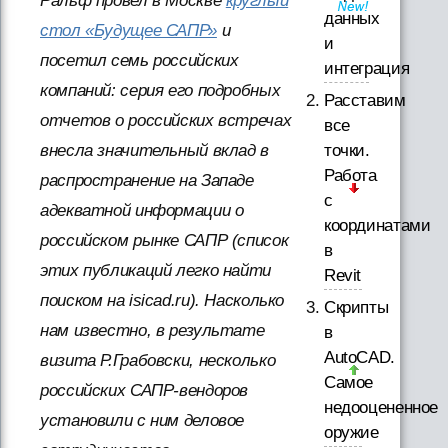
Ральф провел в Москве
круглый
данных
стол «Будущее САПР»
и
и
посетил семь российских
интеграция
компаний: серия его подробных
Расставим
отчетов о российских встречах
все
внесла значительный вклад в
точки.
Работа
распространение на Западе
с
адекватной информации о
координатами
российском рынке САПР (список
в
этих публикаций легко найти
Revit
поиском на isicad.ru). Насколько
Скрипты
нам известно, в результате
в
AutoCAD.
визита Р.Грабовски, несколько
Самое
российских САПР-вендоров
недооцененное
установили с ним деловое
оружие