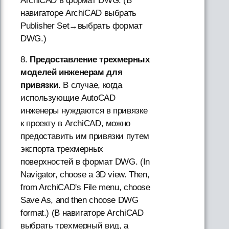
ArchiCAD в формат DWG. (В
навигаторе ArchiCAD выбрать
Publisher Set→выбрать формат
DWG.)
8.
Предоставление трехмерных
моделей инженерам для
привязки
. В случае, когда
использующие AutoCAD
инженеры нуждаются в привязке
к проекту в ArchiCAD, можно
предоставить им привязки путем
экспорта трехмерных
поверхностей в формат DWG. (In
Navigator, choose a 3D view. Then,
from ArchiCAD's File menu, choose
Save As, and then choose DWG
format.) (В навигаторе ArchiCAD
выбрать трехмерный вид, а