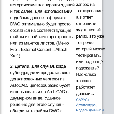
запрос на
исторические планировки зданий
тестирование,
и так далее. Для использования
а в ответ
подобных данных в формате
отправили
DWG оптимально будет просто
ждать новый
сослаться на соответствующие
релиз, это уже
файлы из рабочего пространства
тот релиз
или из макетов листов. (Меню
который можно
File→External Content→Attach
тестировать,
Xref.)
или надо ещё
2.
Детали
. Для случая, когда
подождать?
субподрядчики предоставляют
Насколько
деталировочные чертежи из
хорошо
AutoCAD, целесообразно будет
работатет
использовать их в ArchiCAD в
данный...
двумерном виде. Удачное
САРУС+:
решение для этого случая -
Архитектура,
модель данных и
объединить файлы DWG с