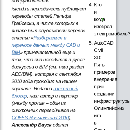
сотрудничество.
Кто
isicad.ru периодически публикует
и
переводы статей Ральфа
когда
Грабовски, в числе которых в
изобрел
январе был опубликован перевод
электромобиль
статьи «
Разбираемся в
AutoCAD
переносе данных между CAD и
Civil
BIM
» примечательной еще и
3D:
тем, что она находится в русле
Пять
дискуссии о BIM (см. наш раздел
примеров
AEC/BIM), которая с сентября
внедрения
2010 года проходил на нашем
при
портале. Недавно
известный
создании
блогер
, наш автор и партнер
инфраструктур
(между прочим – один из
Олимпийских
синхронных переводчиков на
игр
COFES-Russia/isicad-2010
),
в
Александр Бауск
сделал