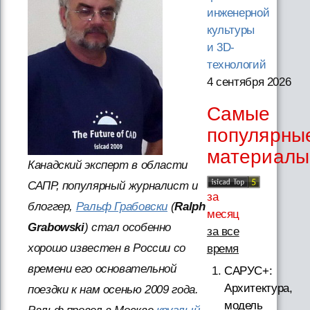
инженерной
культуры
и 3D-
технологий
4 сентября 2026
Самые
популярны
материалы
Канадский эксперт в области
САПР, популярный журналист и
за
блоггер,
Ральф Грабовски
(
Ralph
месяц
Grabowski
) стал особенно
за все
хорошо известен в России со
время
времени его основательной
САРУС+:
Архитектура,
поездки к нам осенью 2009 года.
модель