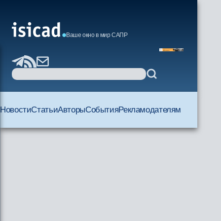
Ваше окно в мир САПР
Новости
Статьи
Авторы
События
Рекламодателям