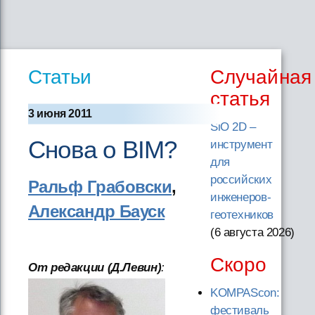
Статьи
Случайная
статья
3 июня 2011
SiO 2D –
Снова о BIM?
инструмент
для
российских
Ральф Грабовски
,
инженеров-
Александр Бауск
геотехников
(6 августа 2026
)
Скоро
От редакции (Д.Левин)
:
KOMPAScon:
фестиваль