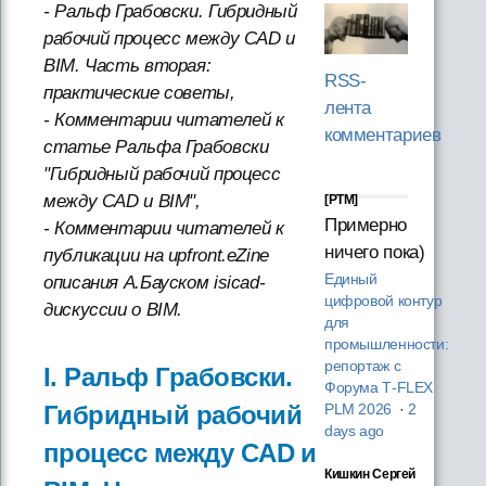
- Ральф Грабовски. Гибридный
рабочий процесс между CAD и
BIM. Часть вторая:
RSS-
практические советы,
лента
- Комментарии читателей к
комментариев
статье Ральфа Грабовски
"Гибридный рабочий процесс
между CAD и BIM",
[PTM]
Примерно
- Комментарии читателей к
ничего пока)
публикации на upfront.eZine
Единый
описания А.Бауском isicad-
цифровой контур
дискусcии о BIM.
для
промышленности:
репортаж с
I. Ральф Грабовски.
Форума T‑FLEX
Гибридный рабочий
PLM 2026
·
2
days ago
процесс между CAD и
Кишкин Сергей