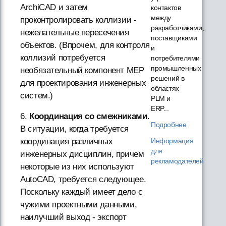
ArchiCAD и затем
контактов
между
проконтролировать коллизии -
разработчиками,
нежелательные пересечения
поставщиками
объектов. (Впрочем, для контроля
и
коллизий потребуется
потребителями
промышленных
необязательный компонент MEP
решений в
для проектирования инженерных
областях
систем.)
PLM и
ERP...
6.
Координация со смежниками
.
Подробнее
В ситуации, когда требуется
Информация
координация различных
для
инженерных дисциплин, причем
рекламодателей
некоторые из них используют
AutoCAD, требуется следующее.
Поскольку каждый имеет дело с
чужими проектными данными,
наилучший выход - экспорт