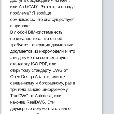
доступа к 3Д-моделям из Revit
или ArchiCAD". Это что, и правда
проблема? Я вообще
сомневаюсь, что она существует
в природе.
В любой BIM-системе есть
понимание того, что от неё
требуется генерация двумерных
документов из инфомодели и что
эти документы соответствуют
стандарту ISO PDF, или
открытому стандарту DWG от
Open Design Alliance, или же
священному и богоравному, раз в
три года заново шифруемому
TrueDWG от Autodesk, или
наконец RealDWG. Эти
двумерные документы отлично