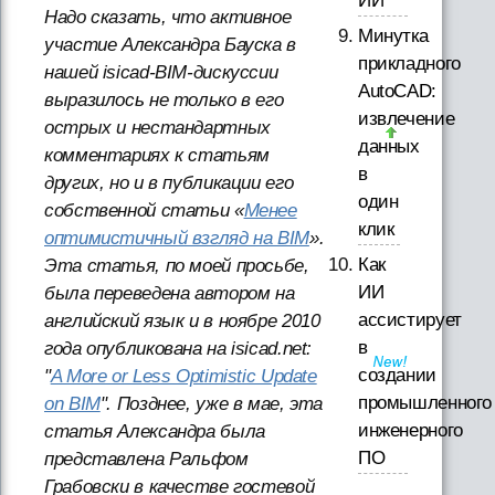
ИИ
Надо сказать, что активное
Минутка
участие Александра Бауска в
прикладного
нашей isicad-BIM-дискуссии
AutoCAD:
выразилось не только в его
извлечение
острых и нестандартных
данных
комментариях к статьям
в
других, но и в публикации его
один
собственной статьи «
Менее
клик
оптимистичный взгляд на BIM
».
Как
Эта статья, по моей просьбе,
ИИ
была переведена автором на
ассистирует
английский язык и в ноябре 2010
в
года опубликована на isicad.net:
создании
"
A More or Less Optimistic Update
промышленного
on BIM
". Позднее, уже в мае, эта
инженерного
статья Александра была
ПО
представлена Ральфом
Грабовски в качестве гостевой