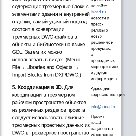
на сайте
содержащие трехмерные блоки с
isicad.ru
элементами здания и внутренней
новости и
отделки, самый удачный подход
пресс-
состоит в конвертации
релизы о
новых
трехмерных DWG-файлов в
решениях и
объекты и библиотеки на языке
продуктах,
GDL. Затем их можно
о
использовать в видах. (Меню
проводимых
мероприятиях
File→ Libraries and Objects →
и другую
Import Blocks from DXF/DWG.)
информацию.
5.
Координация в 3D
. Для
Адрес для
корреспонденции
координации в трехмерном
-
рабочем пространстве объектов
info@isicad.ru
из различных разделов проекта
Проект
следует использовать слияние
isicad
трехмерных проектных данных из
нацелен на
DWG в трехмерное пространство
укрепление