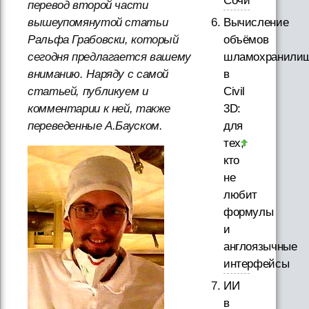
Сочи
перевод второй части
вышеупомянутой статьи
Вычисление
Ральфа Грабовски, который
объёмов
сегодня предлагается вашему
шламохранили
вниманию. Наряду с самой
в
статьей, публикуем и
Civil
комментарии к ней, также
3D:
переведенные А.Бауском.
для
тех,
кто
не
любит
формулы
и
англоязычные
интерфейсы
ИИ
в