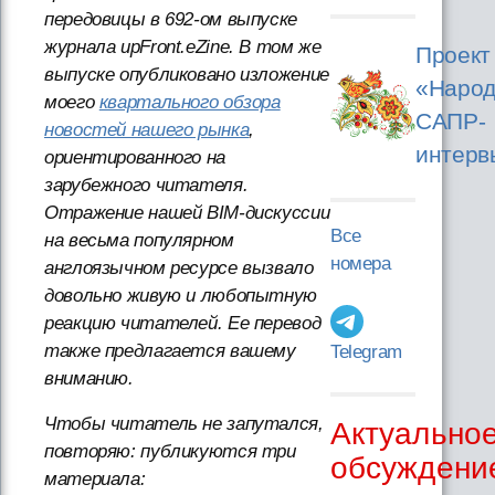
передовицы в 692-ом выпуске
журнала upFront.eZine. В том же
Проект
выпуске опубликовано изложение
«Народ
моего
квартального обзора
САПР-
новостей нашего рынка
,
интерв
ориентированного на
зарубежного читателя.
Отражение нашей BIM-дискуссии
Все
на весьма популярном
номера
англоязычном ресурсе вызвало
довольно живую и любопытную
реакцию читателей. Ее перевод
также предлагается вашему
Telegram
вниманию.
Чтобы читатель не запутался,
Актуально
повторяю: публикуются три
обсуждени
материала: