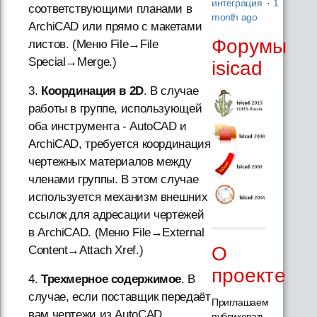
интеграция
·
1
соответствующими планами в
month ago
ArchiCAD или прямо с макетами
Форумы
листов. (Меню File→File
Special→Merge.)
isicad
3.
Координация в 2D
. В случае
работы в группе, использующей
оба инструмента - AutoCAD и
ArchiCAD, требуется координация
чертежных материалов между
членами группы. В этом случае
используется механизм внешних
ссылок для адресации чертежей
в ArchiCAD. (Меню File→External
О
Content→Attach Xref.)
проекте
4.
Трехмерное содержимое
. В
случае, если поставщик передаёт
Приглашаем
вам чертежи из AutoCAD,
публиковать