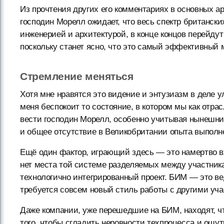
Из прочтения других его комментариях в основных а
господин Морелл ожидает, что весь спектр британск
инженерией и архитектурой, в конце концов перейдут
поскольку станет ясно, что это самый эффективный 
Стремление меняться
Хотя мне нравятся это видение и энтузиазм в деле 
меня беспокоит то состояние, в котором мы как отра
вести господин Морелл, особенно учитывая нынешни
и общее отсутствие в Великобритании опыта выполн
Ещё один фактор, играющий здесь — это намертво в
нет места той системе разделяемых между участника
технологично интегрированный проект. БИМ — это вед
требуется совсем новый стиль работы с другими уч
Даже компании, уже перешедшие на БИМ, находят, чт
того, чтобы сгладить неровности техпроцесса и ощ