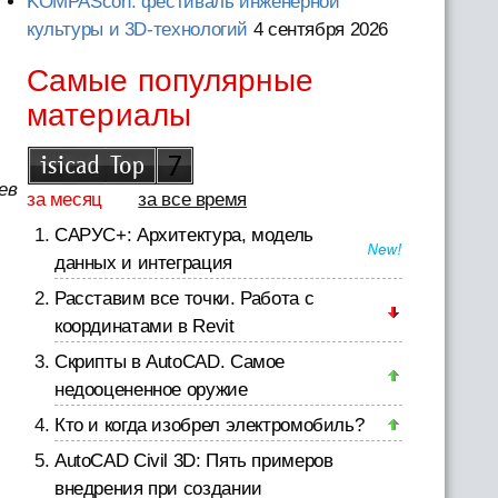
KOMPAScon: фестиваль инженерной
культуры и 3D-технологий
4 сентября 2026
Самые популярные
материалы
ев
за месяц
за все время
САРУС+: Архитектура, модель
данных и интеграция
Расставим все точки. Работа с
координатами в Revit
Скрипты в AutoCAD. Самое
недооцененное оружие
Кто и когда изобрел электромобиль?
AutoCAD Civil 3D: Пять примеров
внедрения при создании