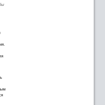
бы
я
ия.
ия
ть
ным
ся