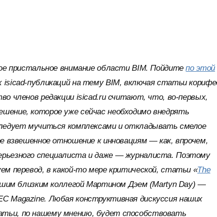
амое пристальное внимание области BIM. Пойдите
по этой
 isicad-публикаций на тему BIM, включая статьи корифе
во членов редакции isicad.ru считают, что, во-первых,
ешение, которое уже сейчас необходимо внедрять
 следует мучиться комплексами и откладывать смелое
ое взвешенное отношение к инновациям — как, впрочем,
ерьезного специалиста и даже — журналиста. Поэтому
ем перевод, в какой-то мере критической, статьи «
The
ашим близким коллегой Мартином Дэем (Martyn Day) —
EC Magazine. Любая конструктивная дискуссия наших
атьи, по нашему мнению, будет способствовать