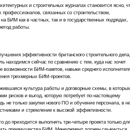
рхитектурных и строительных журналах становится ясно, ч
их профессионалов, связанных со строительством,
 на БИМ как в частных, так и в государственных подрядах,
метод работы.
улучшения эффективности британского строительного дела
сль находимся сейчас по сравнению с тем, куда нас хочет
е возможности БИМ-пакетов, навыки среднего исполнител
ения трехмерных БИМ-проектов.
жившаяся культура работы и договорные схемы, в которы
ми рисков и выгод, которую потребует по-настоящему
ь не только закупки нового ПО и обучение персонала, в н
астниками и стремление к высокой эффективности.
о до приходится выполнять три-четыре проекта только дл
утить преимущества БИМ. Менеджмент должен свыкнуться