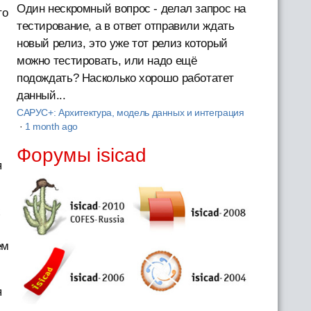
Один нескромный вопрос - делал запрос на
то
тестирование, а в ответ отправили ждать
новый релиз, это уже тот релиз который
можно тестировать, или надо ещё
подождать? Насколько хорошо работатет
данный...
САРУС+: Архитектура, модель данных и интеграция
·
1 month ago
,
Форумы isicad
я
х
ем
я