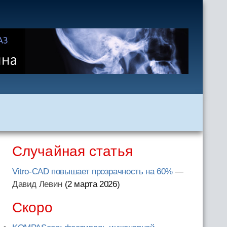
Случайная статья
Vitro-CAD повышает прозрачность на 60%
—
Давид Левин
(2 марта 2026
)
Скоро