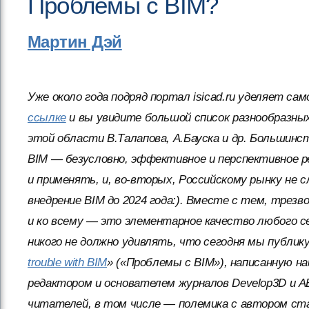
Проблемы с BIM?
Мартин Дэй
Уже около года подряд портал isicad.ru уделяет с
ссылке
и вы увидите большой список разнообразных
этой области В.Талапова, А.Бауска и др. Большинст
BIM — безусловно, эффективное и перспективное р
и применять, и, во-вторых, Российскому рынку не
внедрение BIM до 2024 года:). Вместе с тем, трезв
и ко всему — это элементарное качество любого с
никого не должно удивлять, что сегодня мы публику
trouble with BIM
» («Проблемы с BIM»), написанную н
редактором и основателем журналов Develop3D и A
читателей, в том числе — полемика с автором ст