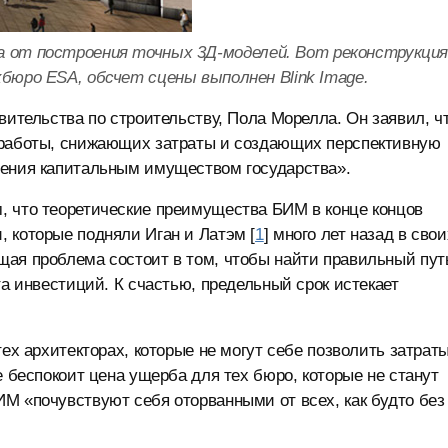
а от построения точных 3Д-моделей. Вот реконструкци
бюро ESA, обсчет сцены выполнен Blink Image.
вительства по строительству, Пола Морелла. Он заявил, ч
 работы, снижающих затраты и создающих перспективную
ления капитальным имуществом государства».
, что теоретические преимущества БИМ в конце концов
 которые подняли Иган и Латэм [
1
] много лет назад в свои
щая проблема состоит в том, чтобы найти правильный пут
та инвестиций. К счастью, предельный срок истекает
тех архитекторах, которые не могут себе позволить затрат
е беспокоит цена ущерба для тех бюро, которые не станут
М «почувствуют себя оторванными от всех, как будто без