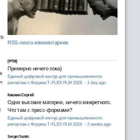
я
то
RSS-лента комментариев
[PTM]
Примерно ничего пока)
х
Единый цифровой контур для промышленности:
ь,
репортаж с Форума T‑FLEX PLM 2026
·
1 day ago
Кишкин Сергей
Одни высокие материи, ничего конкретного.
ы
Что там с пресс-формами?
Единый цифровой контур для промышленности:
репортаж с Форума T‑FLEX PLM 2026
·
2 weeks ago
Sergei Sanin