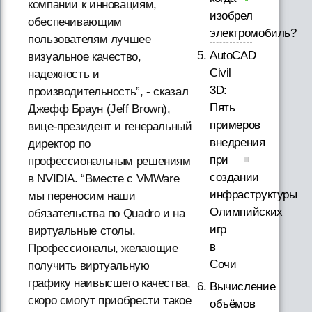
компании к инновациям,
изобрел
обеспечивающим
электромобиль?
пользователям лучшее
AutoCAD
визуальное качество,
Civil
надежность и
3D:
производительность”, - сказал
Пять
Джефф Браун (Jeff Brown),
примеров
вице-президент и генеральный
внедрения
директор по
при
профессиональным решениям
создании
в NVIDIA. “Вместе с VMWare
инфраструктуры
мы переносим наши
Олимпийских
обязательства по Quadro и на
игр
виртуальные столы.
в
Профессионалы, желающие
Сочи
получить виртуальную
графику наивысшего качества,
Вычисление
скоро смогут приобрести такое
объёмов