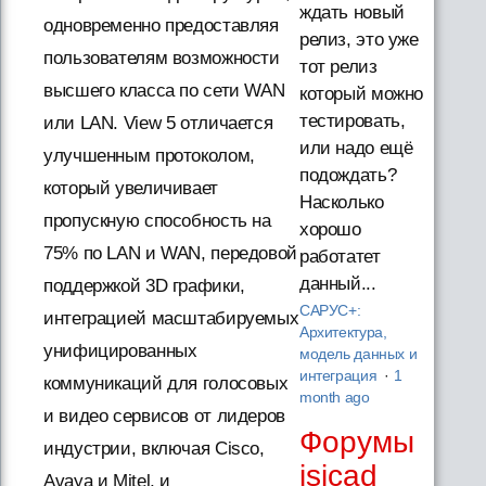
ждать новый
одновременно предоставляя
релиз, это уже
пользователям возможности
тот релиз
высшего класса по сети WAN
который можно
тестировать,
или LAN. View 5 отличается
или надо ещё
улучшенным протоколом,
подождать?
который увеличивает
Насколько
пропускную способность на
хорошо
75% по LAN и WAN, передовой
работатет
данный...
поддержкой 3D графики,
САРУС+:
интеграцией масштабируемых
Архитектура,
унифицированных
модель данных и
интеграция
·
1
коммуникаций для голосовых
month ago
и видео сервисов от лидеров
Форумы
индустрии, включая Cisco,
isicad
Avaya и Mitel, и