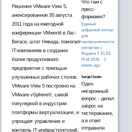
Что там с
Решение VMware View 5,
пресс-
анонсированное 30 августа
формами?
2011 года на ежегодной
Единый
цифровой контур
конференции VMworld в Лас-
для
Вегасе, штат Невада, помогает
промышленности:
репортаж с
IT-компаниям в создании
Форума T‑FLEX
более продуктивного
PLM 2026
·
2
weeks ago
предприятия с помощью
улучшенных рабочих столов.
Sergei Sanin
Один
VMware View 5 построено на
нескромный
VMware vSphere®, самой
вопрос - делал
популярной в индустрии
запрос на
платформы виртуализации, и
тестирование,
а в ответ
упрощает управление и
отправили
контроль IT-инфраструктурой,