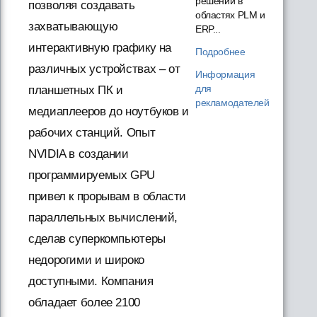
решений в
позволяя создавать
областях PLM и
захватывающую
ERP...
интерактивную графику на
Подробнее
различных устройствах – от
Информация
для
планшетных ПК и
рекламодателей
медиаплееров до ноутбуков и
рабочих станций. Опыт
NVIDIA в создании
программируемых GPU
привел к прорывам в области
параллельных вычислений,
сделав суперкомпьютеры
недорогими и широко
доступными. Компания
обладает более 2100