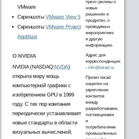
пресс-релизы о
VMware
новых
решениях и
Скриншоты
VMware View 5
продуктах, о
проводимых
Скриншоты
VMware Project
мероприятиях
AppBlast
и другую
информацию.
Адрес для
О NVIDIA
корреспонденции
NVIDIA (NASDAQ:
NVDA
)
-
info@isicad.ru
открыла миру мощь
Проект isicad
нацелен на
компьютерной графики с
укрепление
изобретением GPU в 1999
контактов
между
году. С тех пор компания
разработчиками,
периодически устанавливает
поставщиками
и
новые стандарты в области
потребителями
визуальных вычислений,
промышленных