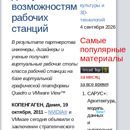
возможностям
культуры и
3D-
рабочих
технологий
станций
4 сентября 2026
Самые
В результате партнерства
популярные
инженеры, дизайнеры и
ученые получат
материалы
виртуальные рабочие столы
класса рабочей станции на
за месяц
базе виртуальной
за все время
графической платформы
Quadro и VMware View™
САРУС+:
Архитектура,
КОПЕНГАГЕН, Дания, 19
модель
октября, 2011
–
NVIDIA®
и
данных
VMware сегодня объявили о
и
заключении стратегического
интеграция