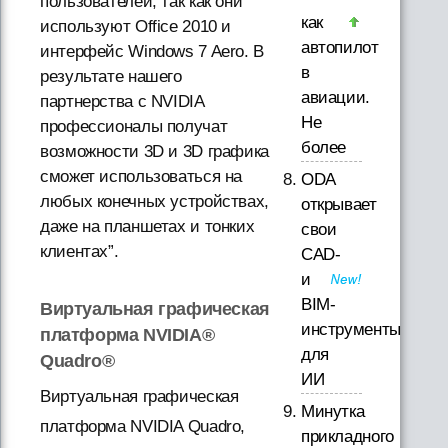
пользователей, так как они
как
используют Office 2010 и
автопилот
интерфейс Windows 7 Aero. В
в
результате нашего
авиации.
партнерства с NVIDIA
Не
профессионалы получат
более
возможности 3D и 3D графика
сможет использоваться на
ODA
любых конечных устройствах,
открывает
даже на планшетах и тонких
свои
клиентах”.
CAD-
и
BIM-
Виртуальная графическая
инструменты
платформа NVIDIA®
для
Quadro®
ИИ
Виртуальная графическая
Минутка
платформа NVIDIA Quadro,
прикладного