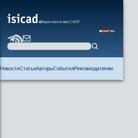
Ваше окно в мир САПР
Новости
Статьи
Авторы
События
Рекламодателям