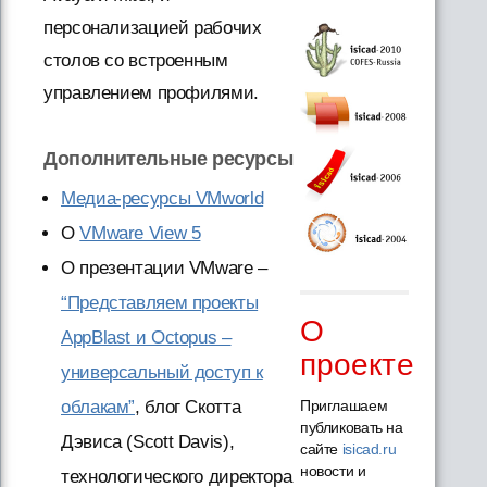
персонализацией рабочих
столов со встроенным
управлением профилями.
Дополнительные ресурсы
Медиа-ресурсы VMworld
О
VMware View 5
О презентации VMware –
“Представляем проекты
О
AppBlast и Octopus –
проекте
универсальный доступ к
Приглашаем
облакам”
, блог Скотта
публиковать на
Дэвиса (Scott Davis),
сайте
isicad.ru
новости и
технологического директора