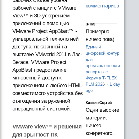
рабочих столов уровня
комментариев
рабочей станции с VMware
View™ и 3D-ускорением
приложений с помощью
[PTM]
VMware Project AppBlast™ -
Примерно
универсальной технологией
ничего пока)
доступа, показанной на
Единый
цифровой контур
выставке VMworld 2011 в Лас-
для
Вегасе. VMware Project
промышленности:
AppBlast предоставляет
репортаж с
мгновенный доступ к
Форума T‑FLEX
PLM 2026
·
1 day
приложениям с любого HTML-
ago
совместимого устройства без
отягощения загруженной
Кишкин Сергей
операционной системой.
Одни высокие
материи,
ничего
VMware View™ и решения
конкретного.
для эры Пост-ПК