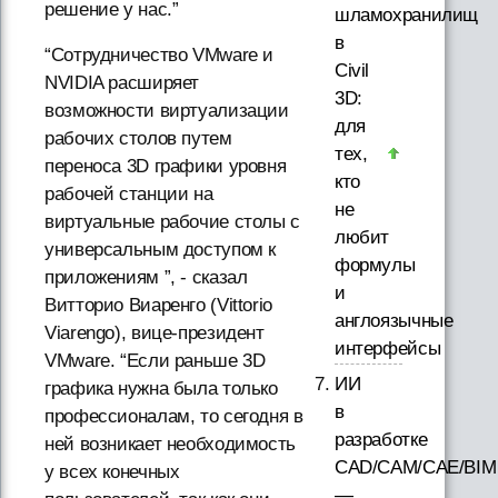
решение у нас.”
шламохранилищ
в
“Сотрудничество VMware и
Civil
NVIDIA расширяет
3D:
возможности виртуализации
для
рабочих столов путем
тех,
переноса 3D графики уровня
кто
рабочей станции на
не
виртуальные рабочие столы с
любит
универсальным доступом к
формулы
приложениям ”, - сказал
и
Витторио Виаренго (Vittorio
англоязычные
Viarengo), вице-президент
интерфейсы
VMware. “Если раньше 3D
ИИ
графика нужна была только
в
профессионалам, то сегодня в
разработке
ней возникает необходимость
CAD/CAM/CAE/BIM
у всех конечных
—