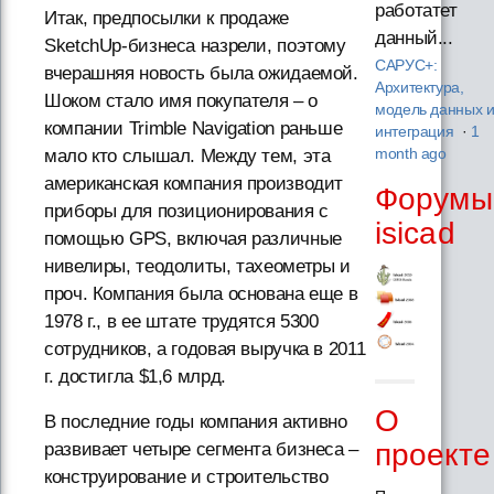
работатет
Итак, предпосылки к продаже
данный...
SketchUp-бизнеса назрели, поэтому
САРУС+:
вчерашняя новость была ожидаемой.
Архитектура,
Шоком стало имя покупателя – о
модель данных 
компании Trimble Navigation раньше
интеграция
·
1
мало кто слышал. Между тем, эта
month ago
американская компания производит
Форумы
приборы для позиционирования с
isicad
помощью GPS, включая различные
нивелиры, теодолиты, тахеометры и
проч. Компания была основана еще в
1978 г., в ее штате трудятся 5300
сотрудников, а годовая выручка в 2011
г. достигла $1,6 млрд.
О
В последние годы компания активно
проекте
развивает четыре сегмента бизнеса –
конструирование и строительство