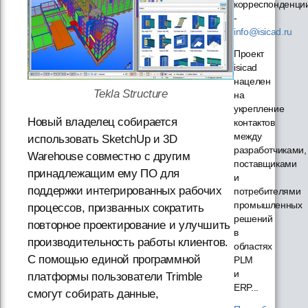
корреспонденци
-
info@isicad.ru
Проект
isicad
нацелен
Tekla Structure
на
укрепление
Новый владелец собирается
контактов
между
использовать SketchUp и 3D
разработчиками,
Warehouse совместно с другим
поставщиками
принадлежащим ему ПО для
и
поддержки интегрированных рабочих
потребителями
промышленных
процессов, призванных сократить
решений
повторное проектирование и улучшить
в
производительность работы клиентов.
областях
С помощью единой программной
PLM
и
платформы пользователи Trimble
ERP...
смогут собирать данные,