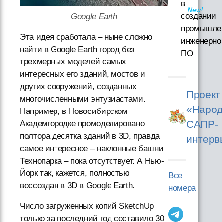
в
создании
Google Earth
промышле
Эта идея сработала – ныне сложно
инженерно
найти в Google Earth город без
ПО
трехмерных моделей самых
интересных его зданий, мостов и
других сооружений, созданных
Проект
многочисленными энтузиастами.
«Народ
Например, в Новосибирском
САПР-
Академгородке промоделировано
полтора десятка зданий в 3D, правда
интерв
самое интересное – наклонные башни
Технопарка – пока отсутствует. А Нью-
Йорк так, кажется, полностью
Все
воссоздан в 3D в Google Earth.
номера
Число загруженных копий SketchUp
только за последний год составило 30