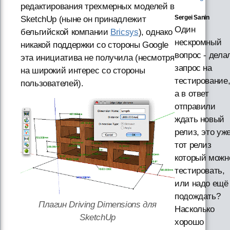
редактирования трехмерных моделей в
Sergei Sanin
SketchUp (ныне он принадлежит
Один
бельгийской компании
Bricsys
), однако
нескромный
никакой поддержки со стороны Google
вопрос - дела
эта инициатива не получила (несмотря
запрос на
на широкий интерес со стороны
тестирование
пользователей).
а в ответ
отправили
ждать новый
релиз, это уж
тот релиз
который можн
тестировать,
или надо ещё
подождать?
Плагин Driving Dimensions для
Насколько
SketchUp
хорошо