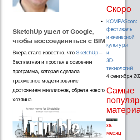
Скоро
KOMPAScon:
фестиваль
SketchUp ушел от Google,
инженерной
чтобы воссоединиться с BIM
культуры
Вчера стало известно, что
SketchUp
–
и
3D-
бесплатная и простая в освоении
технологий
программа, которая сделала
4 сентября 20
трехмерное моделирование
Самые
достоянием миллионов, обрела нового
популя
хозяина.
матери
за
месяц