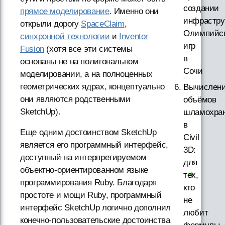
создании
прямое моделирование
. Именно они
инфрастру
открыли дорогу
SpaceClaim
,
Олимпийс
синхронной технологии
и
Inventor
игр
Fusion
(хотя все эти системы
в
основаны не на полигональном
Сочи
моделировании, а на полноценных
геометрических ядрах, концептуально
Вычислен
они являются родственными
объёмов
SketchUp).
шламохра
в
Еще одним достоинством SketchUp
Civil
является его программный интерфейс,
3D:
доступный на интерпретируемом
для
объектно-ориентированном языке
тех,
программирования Ruby. Благодаря
кто
простоте и мощи Ruby, программный
не
интерфейс SketchUp логично дополнил
любит
конечно-пользовательские достоинства