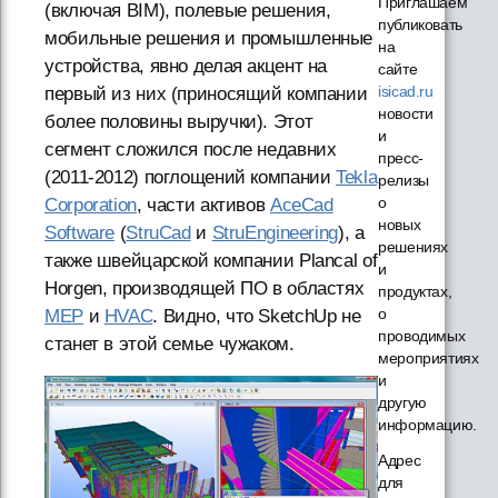
Приглашаем
(включая BIM), полевые решения,
публиковать
мобильные решения и промышленные
на
устройства, явно делая акцент на
сайте
isicad.ru
первый из них (приносящий компании
новости
более половины выручки). Этот
и
сегмент сложился после недавних
пресс-
(2011-2012) поглощений компании
Tekla
релизы
о
Corporation
, части активов
AceCad
новых
Software
(
StruCad
и
StruEngineering
), а
решениях
также швейцарской компании Plancal of
и
Horgen, производящей ПО в областях
продуктах,
о
MEP
и
HVAC
. Видно, что SketchUp не
проводимых
станет в этой семье чужаком.
мероприятиях
и
другую
информацию.
Адрес
для