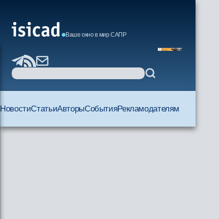
Ваше окно в мир САПР
Новости
Статьи
Авторы
События
Рекламодателям