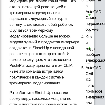
Скрипты
модификации любой грани тела. Это
в
стало настоящей революцией в
AutoCAD.
трехмерном моделировании –
Самое
нарисовать двумерный контур и
недооцене
вытянуть его может любой ребенок.
оружие
Обучаться трехмерному
моделированию больше не нужно!
Кто
Модели зданий и предметов интерьера
и
создаются в SketchUp с невиданной
когда
раньше скоростью и простотой. И
изобрел
никого не смущает, что технология
электромо
Push/Pull защищена патентом США –
AutoCAD
ныне эта команда встречается
Civil
практически в каждой системе
3D:
трехмерного моделирования.
Пять
примеров
Разработчики SketchUp показали
внедрения
всему миру, насколько мощным по
при
сути и простым по форме может быть