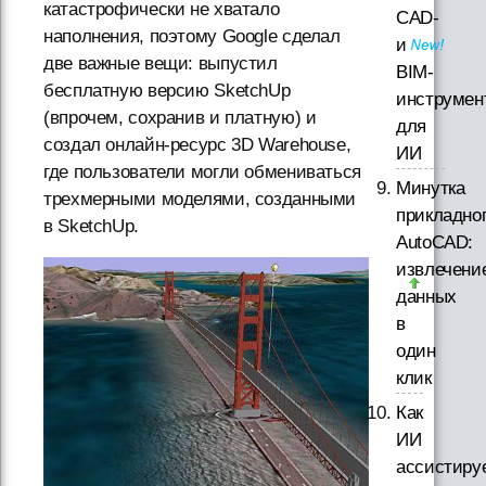
катастрофически не хватало
CAD-
наполнения, поэтому Google сделал
и
две важные вещи: выпустил
BIM-
бесплатную версию SketchUp
инструмен
(впрочем, сохранив и платную) и
для
создал онлайн-ресурс 3D Warehouse,
ИИ
где пользователи могли обмениваться
Минутка
трехмерными моделями, созданными
прикладно
в SketchUp.
AutoCAD:
извлечени
данных
в
один
клик
Как
ИИ
ассистиру