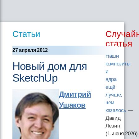
Статьи
Случай
статья
27 апреля 2012
Наши
Новый дом для
композиты
и
SketchUp
ядра
ещё
Дмитрий
лучше,
чем
Ушаков
казалось
—
Давид
Левин
(1 июня 2026
)