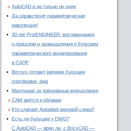
AutoCAD и не только он один
Да здравствует параметрическая
революция!
30 лет Pro/ENGINEER: воспоминания
о прошлом и размышления о будущем
параметрического моделирования
в САПР
Bricsys готовит великое будущее
платформе .dwg
Миллиард за трёхмерные впечатления
CAM рвётся к облакам
Кто сделает Autodesk великой снова?
Есть ли будущее у DWG?
С AutoCAD — вряд ли, с BricsCAD —