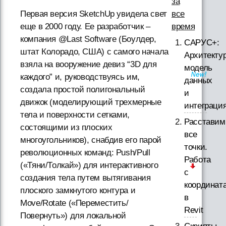
за
все
Первая версия SketchUp увидела свет
время
еще в 2000 году. Ее разработчик –
компания @Last Software (Боулдер,
САРУС+:
штат Колорадо, США) с самого начала
Архитектур
взяла на вооружение девиз “3D для
модель
каждого” и, руководствуясь им,
данных
создала простой полигональный
и
движок (моделирующий трехмерные
интеграци
тела и поверхности сетками,
Расставим
состоящими из плоских
все
многоугольников), снабдив его парой
точки.
революционных команд: Push/Pull
Работа
(«Тяни/Толкай») для интерактивного
с
создания тела путем вытягивания
координат
плоского замкнутого контура и
в
Move/Rotate («Переместить/
Revit
Повернуть») для локальной