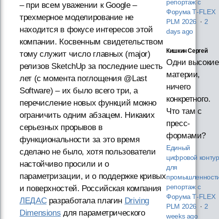
репортаж с
– при всем уважении к Google –
Форума T‑FLEX
трехмерное моделирование не
PLM 2026
·
2
находится в фокусе интересов этой
days ago
компании. Косвенным свидетельством
Кишкин Сергей
тому служит число главных (major)
Одни высокие
релизов SketchUp за последние шесть
материи,
лет (с момента поглощения @Last
ничего
Software) – их было всего три, а
конкретного.
перечисление новых функций можно
Что там с
ограничить одним абзацем. Никаких
пресс-
серьезных прорывов в
формами?
функциональности за это время
Единый
сделано не было, хотя пользователи
цифровой конту
настойчиво просили и о
для
параметризации, и о поддержке кривых
промышленности
репортаж с
и поверхностей. Российская компания
Форума T‑FLEX
ЛЕДАС
разработала плагин
Driving
PLM 2026
·
2
Dimensions
для параметрического
weeks ago