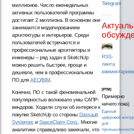
Telegram
миллионов. Число еженедельных
активных пользователей программы
достигает 2 миллиона. В основном они
Актуаль
занимаются моделированием
обсужд
архитектуры и интерьеров. Среди
пользователей встречаются и
профессиональные архитекторы и
RSS-
инженеры – ряд задач в SketchUp
лента
можно решить быстрее, проще и
комментариев
дешевле, чем в профессиональном
ПО для
AEC
/
BIM
.
[PTM]
Конечно, ПО с такой феноменальной
Примерно
популярностью волновало умы САПР-
ничего пока)
вендоров. Ходили слухи об интересе к
Единый
покупке SketchUp со стороны
Dassault
цифровой конту
Systemes
и
SpaceClaim Corp.
. Многие
для
аналитики справедливо замечали, что
промышленности