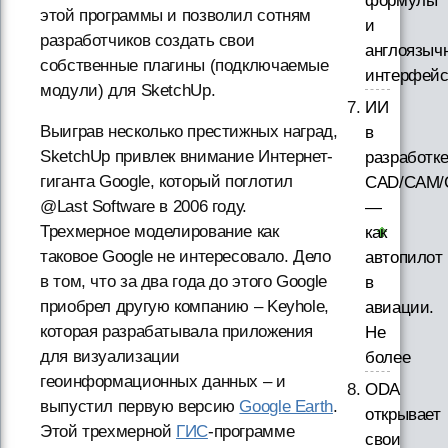
формулы
этой программы и позволил сотням
и
разработчиков создать свои
англоязыч
собственные плагины (подключаемые
интерфей
модули) для SketchUp.
ИИ
Выиграв несколько престижных наград,
в
SketchUp привлек внимание Интернет-
разработк
гиганта Google, который поглотил
CAD/CAM/
@Last Software в 2006 году.
—
Трехмерное моделирование как
как
таковое Google не интересовало. Дело
автопилот
в том, что за два года до этого Google
в
приобрел другую компанию – Keyhole,
авиации.
которая разрабатывала приложения
Не
для визуализации
более
геоинформационных данных – и
ODA
выпустил первую версию
Google Earth
.
открывает
Этой трехмерной
ГИС
-программе
свои