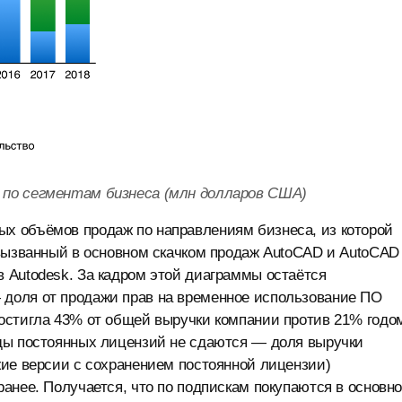
k по сегментам бизнеса (млн долларов США)
х объёмов продаж по направлениям бизнеса, из которой
 вызванный в основном скачком продаж AutoCAD и AutoCAD
 Autodesk. За кадром этой диаграммы остаётся
доля от продажи прав на временное использование ПО
остигла 43% от общей выручки компании против 21% годо
ды постоянных лицензий не сдаются — доля выручки
жие версии с сохранением постоянной лицензии)
анее. Получается, что по подпискам покупаются в основн