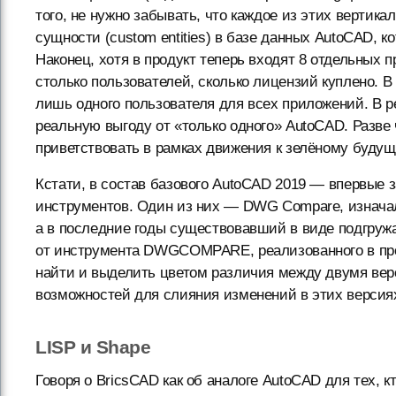
того, не нужно забывать, что каждое из этих верти
сущности (custom entities) в базе данных AutoCAD, 
Наконец, хотя в продукт теперь входят 8 отдельных
столько пользователей, сколько лицензий куплено. В
лишь одного пользователя для всех приложений. В ре
реальную выгоду от «только одного» AutoCAD. Разве 
приветствовать в рамках движения к зелёному будущ
Кстати, в состав базового AutoCAD 2019 — впервые 
инструментов. Один из них — DWG Compare, изначаль
а в последние годы существовавший в виде подгружа
от инструмента DWGCOMPARE, реализованного в про
найти и выделить цветом различия между двумя вер
возможностей для слияния изменений в этих версиях
LISP и Shape
Говоря о BricsCAD как об аналоге AutoCAD для тех, 