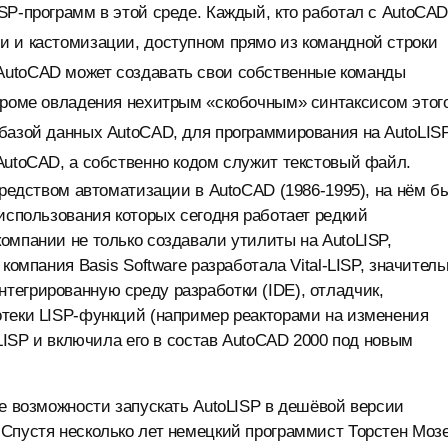
SP-программ в этой среде. Каждый, кто работал с AutoCAD
и и кастомизации, доступном прямо из командной строки
AutoCAD может создавать свои собственные команды
 кроме овладения нехитрым «скобочным» синтаксисом этог
 базой данных AutoCAD, для программирования на AutoLIS
AutoCAD, а собственно кодом служит текстовый файл.
средством автоматизации в AutoCAD (1986-1995), на нём б
 использования которых сегодня работает редкий
омпании не только создавали утилиты на AutoLISP,
компания Basis Software разработала Vital-LISP, значитель
тегрированную среду разработки (IDE), отладчик,
отеки LISP-функций (например реакторами на изменения
-LISP и включила его в состав AutoCAD 2000 под новым
ие возможности запускать AutoLISP в дешёвой версии
 Спустя несколько лет немецкий программист Торстен Моз