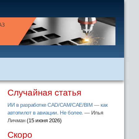
Случайная статья
ИИ в разработке CAD/CAM/CAE/BIM — как
автопилот в авиации. Не более.
— Илья
Личман
(15 июня 2026
)
Скоро