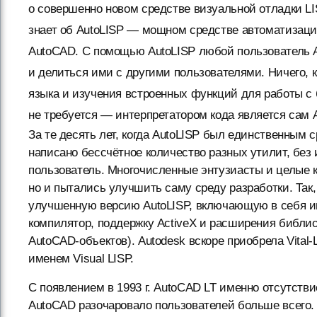
о совершенно новом средстве визуальной отладки LI
знает об AutoLISP — мощном средстве автоматизаци
AutoCAD. С помощью AutoLISP любой пользователь 
и делиться ими с другими пользователями. Ничего,
языка и изучения встроенных функций для работы с
не требуется — интерпретатором кода является сам 
За те десять лет, когда AutoLISP был единственным 
написано бессчётное количество разных утилит, без
пользователь. Многочисленные энтузиасты и целые к
но и пытались улучшить саму среду разработки. Так, 
улучшенную версию AutoLISP, включающую в себя ин
компилятор, поддержку ActiveX и расширения библи
AutoCAD-объектов). Autodesk вскоре приобрела Vital
именем Visual LISP.
С появлением в 1993 г. AutoCAD LT именно отсутств
AutoCAD разочаровало пользователей больше всего.