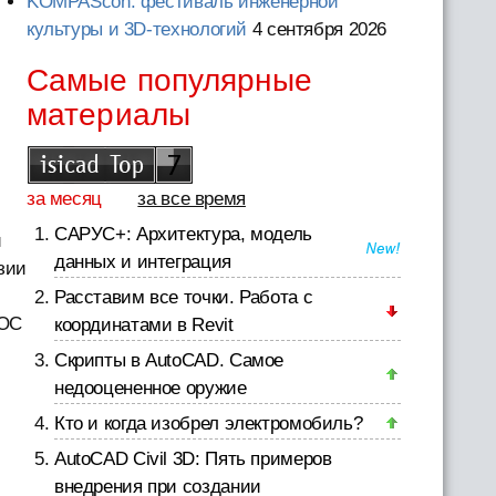
KOMPAScon: фестиваль инженерной
культуры и 3D-технологий
4 сентября 2026
Самые популярные
материалы
за месяц
за все время
САРУС+: Архитектура, модель
й
данных и интеграция
зии
Расставим все точки. Работа с
 ОС
координатами в Revit
Скрипты в AutoCAD. Самое
недооцененное оружие
Кто и когда изобрел электромобиль?
AutoCAD Civil 3D: Пять примеров
внедрения при создании