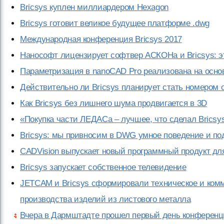
Bricsys куплен миллиардером Hexagon
Bricsys готовит великое будущее платформе .dwg
Международная конференция Bricsys 2017
Нанософт лицензирует софтвер АСКОНа и Bricsys: эт
Параметризация в nanoCAD Pro реализована на осно
Действительно ли Bricsys планирует стать номером о
Как Bricsys без лишнего шума продвигается в 3D
«Покупка части ЛЕДАСа – лучшее, что сделал Bricsy
Bricsys: мы привносим в DWG умное поведение и по
CADVision выпускает новый программный продукт для
Bricsys запускает собственное телевидение
JETCAM и Bricsys сформировали техническое и комм
производства изделий из листового металла
Вчера в Дармштадте прошел первый день конференци