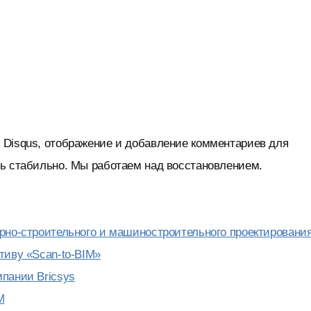
 Disqus, отображение и добавление комментариев для
нь стабильно. Мы работаем над восстановлением.
урно-строительного и машиностроительного проектировани
тиву «Scan-to-BIM»
пании Bricsys
M