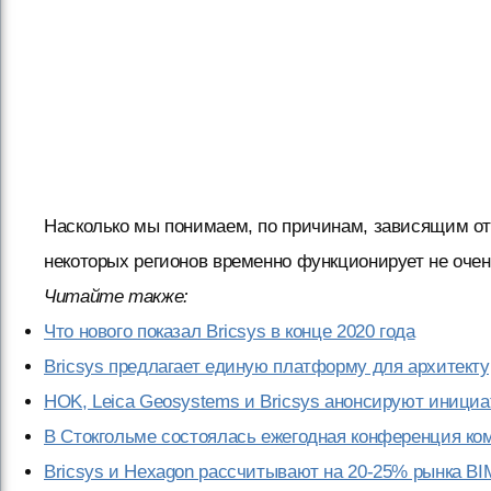
Насколько мы понимаем, по причинам, зависящим от
некоторых регионов временно функционирует не оче
Читайте также:
Что нового показал Bricsys в конце 2020 года
Bricsys предлагает единую платформу для архитект
HOK, Leica Geosystems и Bricsys анонсируют инициа
В Стокгольме состоялась ежегодная конференция ком
Bricsys и Hexagon рассчитывают на 20-25% рынка BI