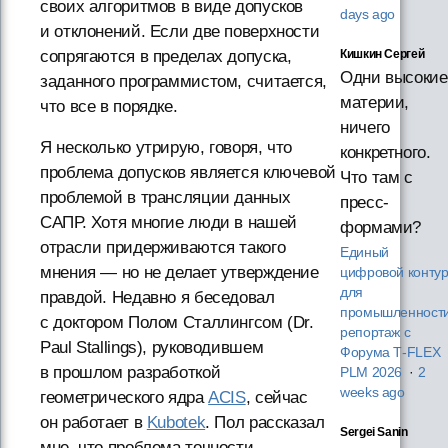
своих алгоритмов в виде допусков
days ago
и отклонений. Если две поверхности
сопрягаются в пределах допуска,
Кишкин Сергей
Одни высокие
заданного программистом, считается,
материи,
что все в порядке.
ничего
Я несколько утрирую, говоря, что
конкретного.
проблема допусков является ключевой
Что там с
проблемой в трансляции данных
пресс-
САПР. Хотя многие люди в нашей
формами?
отрасли придерживаются такого
Единый
мнения — но не делает утверждение
цифровой конту
для
правдой. Недавно я беседовал
промышленности
с доктором Полом Сталлингсом (Dr.
репортаж с
Paul Stallings), руководившем
Форума T‑FLEX
в прошлом разработкой
PLM 2026
·
2
weeks ago
геометрического ядра
ACIS
, сейчас
он работает в
Kubotek
. Пол рассказал
Sergei Sanin
мне, что проблема точности