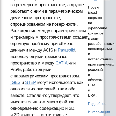
в трехмерном пространстве, а другие
Проект
работают с ними в параметрическом
isicad
двумерном пространстве,
нацелен
на
спроецированном на поверхности.
укрепление
Расхождение между параметрическим
контактов
и трехмерным пространствами создает
между
огромную проблему при обмене
разработчиками,
поставщиками
данными между ACIS и
Parasolid
,
и
использующими трехмерное
потребителями
пространство и между
CATIA
или
промышленных
Pro/E, работающими
решений
в
с параметрическим пространством.
областях
IGES
и
STEP
могут использовать как
PLM
одно из этих описаний, так и оба
и
вместе. Сталлингс утверждает, что
ERP...
имеется слишком много файлов,
Подробнее
одновременно содержащих и 2D,
Информация
и 3D кривые — и эти кривые,