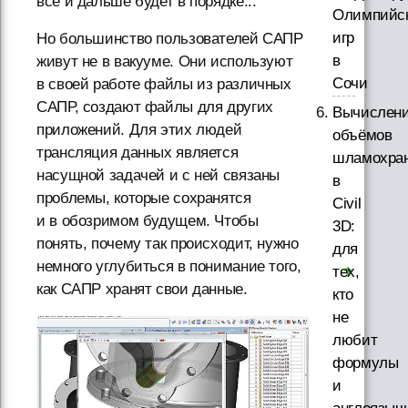
все и дальше будет в порядке...
Олимпийс
игр
Но большинство пользователей САПР
в
живут не в вакууме. Они используют
Сочи
в своей работе файлы из различных
САПР, создают файлы для других
Вычислен
приложений. Для этих людей
объёмов
трансляция данных является
шламохра
насущной задачей и с ней связаны
в
проблемы, которые сохранятся
Civil
и в обозримом будущем. Чтобы
3D:
понять, почему так происходит, нужно
для
немного углубиться в понимание того,
тех,
как САПР хранят свои данные.
кто
не
любит
формулы
и