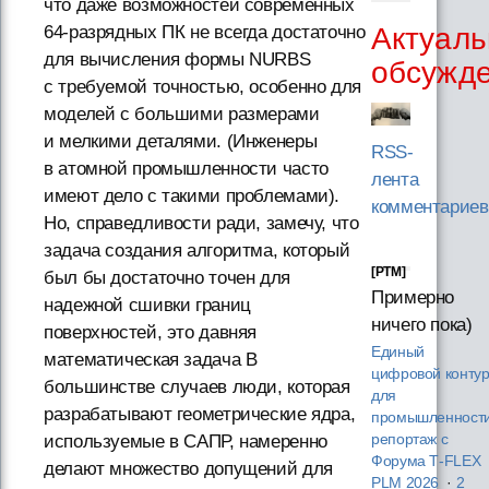
что даже возможностей современных
Актуаль
64-разрядных
ПК не всегда достаточно
для вычисления формы NURBS
обсужд
с требуемой точностью, особенно для
моделей с большими размерами
и мелкими деталями. (Инженеры
RSS-
в атомной промышленности часто
лента
имеют дело с такими проблемами).
комментариев
Но, справедливости ради, замечу, что
задача создания алгоритма, который
[PTM]
был бы достаточно точен для
Примерно
надежной сшивки границ
ничего пока)
поверхностей, это давняя
Единый
математическая задача В
цифровой конту
большинстве случаев люди, которая
для
разрабатывают геометрические ядра,
промышленности
используемые в САПР, намеренно
репортаж с
Форума T‑FLEX
делают множество допущений для
PLM 2026
·
2