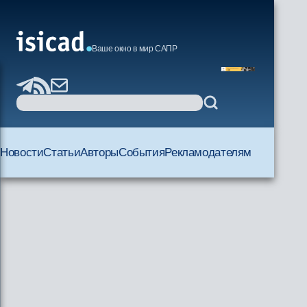
Ваше окно в мир САПР
Новости
Статьи
Авторы
События
Рекламодателям