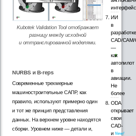
англоязыч
интерфей
ИИ
в
Kubotek Validation Tool отображает
разработк
разницу между исходной
CAD/CAM/
и оттранслированной моделями.
—
как
автопилот
в
NURBS и B-reps
авиации.
Современные трехмерные
Не
машиностроительные САПР, как
более
правило, используют примерно один
ODA
открывает
и тот же принцип представления
свои
данных. На верхнем уровне находятся
CAD-
сборки. Уровнем ниже — детали и,
и