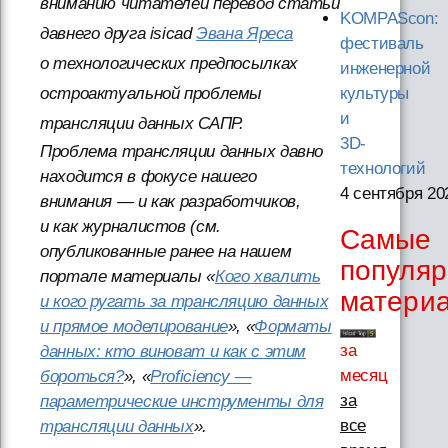
вниманию читателей перевод статьи
KOMPAScon:
давнего друга isicad
Эвана Яреса
фестиваль
о технологических предпосылках
инженерной
остроактуальной проблемы
культуры
и
трансляции данных САПР.
3D-
Проблема трансляции данных давно
технологий
находится в фокусе нашего
4 сентября 20
внимания — и как разработчиков,
и как журналистов (см.
Самые
опубликованные ранее на нашем
популя
портале материалы «
Кого хвалить
матери
и кого ругать за трансляцию данных
и прямое моделирование
», «
Форматы
за
данных: кто виноват и как с этим
месяц
бороться?
», «
Proficiency —
за
параметрические инструменты для
все
трансляции данных
».