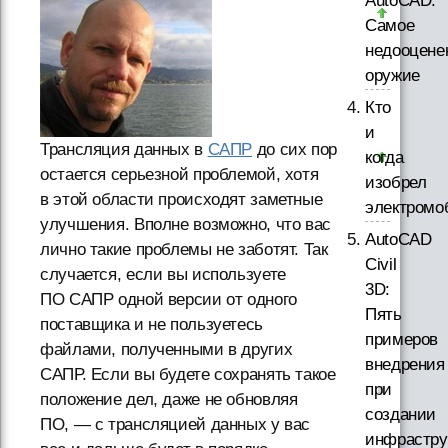
AutoCAD.
Самое
недооцене
оружие
Кто
и
Трансляция данных в
САПР
до сих пор
когда
остается серьезной проблемой, хотя
изобрел
в этой области происходят заметные
электромо
улучшения. Вполне возможно, что вас
AutoCAD
лично такие проблемы не заботят. Так
Civil
случается, если вы используете
3D:
ПО САПР одной версии от одного
Пять
поставщика и не пользуетесь
примеров
файлами, полученными в других
внедрения
САПР. Если вы будете сохранять такое
при
положение дел, даже не обновляя
создании
ПО, — с трансляцией данных у вас
инфрастру