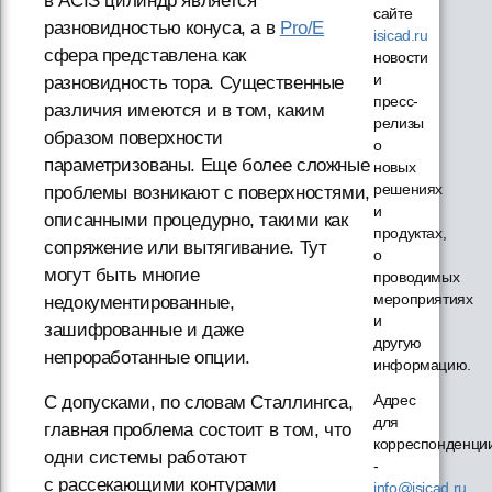
в ACIS цилиндр является
сайте
разновидностью конуса, а в
Pro/E
isicad.ru
сфера представлена как
новости
и
разновидность тора. Существенные
пресс-
различия имеются и в том, каким
релизы
образом поверхности
о
параметризованы. Еще более сложные
новых
решениях
проблемы возникают с поверхностями,
и
описанными процедурно, такими как
продуктах,
сопряжение или вытягивание. Тут
о
могут быть многие
проводимых
мероприятиях
недокументированные,
и
зашифрованные и даже
другую
непроработанные опции.
информацию.
Адрес
С допусками, по словам Сталлингса,
для
главная проблема состоит в том, что
корреспонденци
одни системы работают
-
с рассекающими контурами
info@isicad.ru