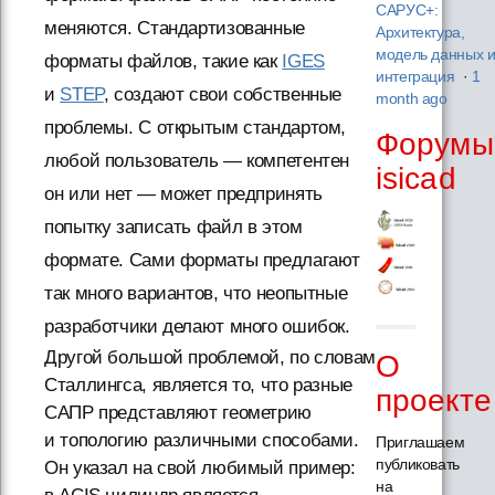
САРУС+:
меняются. Стандартизованные
Архитектура,
модель данных 
форматы файлов, такие как
IGES
интеграция
·
1
и
STEP
, создают свои собственные
month ago
проблемы. С открытым стандартом,
Форумы
любой пользователь — компетентен
isicad
он или нет — может предпринять
попытку записать файл в этом
формате. Сами форматы предлагают
так много вариантов, что неопытные
разработчики делают много ошибок.
Другой большой проблемой, по словам
О
Сталлингса, является то, что разные
проекте
САПР представляют геометрию
и топологию различными способами.
Приглашаем
публиковать
Он указал на свой любимый пример:
на