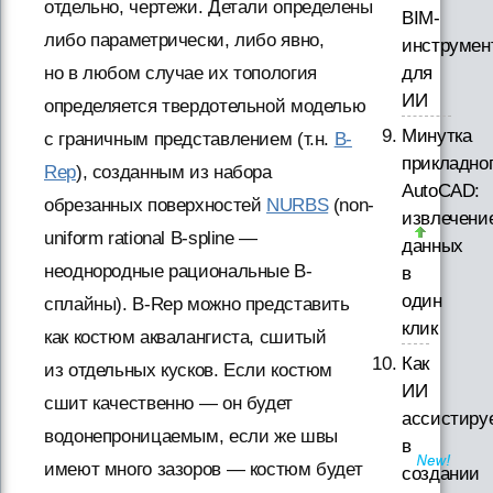
отдельно, чертежи. Детали определены
BIM-
либо параметрически, либо явно,
инструмен
для
но в любом случае их топология
ИИ
определяется твердотельной моделью
Минутка
с граничным представлением (т.н.
B-
прикладно
Rep
), созданным из набора
AutoCAD:
обрезанных поверхностей
NURBS
(non-
извлечени
uniform rational B-spline —
данных
неоднородные рациональные В-
в
один
сплайны). B-Rep можно представить
клик
как костюм аквалангиста, сшитый
Как
из отдельных кусков. Если костюм
ИИ
сшит качественно — он будет
ассистиру
водонепроницаемым, если же швы
в
имеют много зазоров — костюм будет
создании