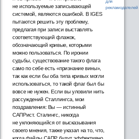
для
не используемые записывающей
рекламодателей
системой, являются ошибкой. В IGES
пытаются решить эту проблему,
предлагая при записи выставлять
соответствующий флажок,
обозначающий кривые, которыми
можно пользоваться. По иронии
судьбы, существование такого флага
само по себе есть «признание вины»,
так как если бы оба типа кривых могли
использоваться, то такой флаг был бы
вовсе не нужен. Если вы уловили нить
рассуждений Сталлингса, мои
поздравления: Вы — истинный
САПРист. Сталингс, никогда
не уклоняющийся от высказывания
своего мнения, также указал на то, что,
когда файлы САПР будут эффективно