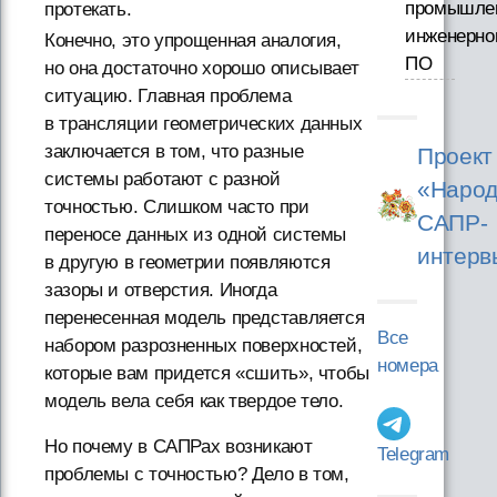
промышле
протекать.
инженерно
Конечно, это упрощенная аналогия,
ПО
но она достаточно хорошо описывает
ситуацию. Главная проблема
в трансляции геометрических данных
заключается в том, что разные
Проект
системы работают с разной
«Народ
точностью. Слишком часто при
САПР-
переносе данных из одной системы
интерв
в другую в геометрии появляются
зазоры и отверстия. Иногда
перенесенная модель представляется
Все
набором разрозненных поверхностей,
номера
которые вам придется «сшить», чтобы
модель вела себя как твердое тело.
Но почему в САПРах возникают
Telegram
проблемы с точностью? Дело в том,