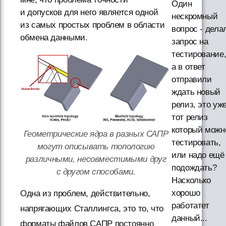
Один
и допусков для него является одной
нескромный
из самых простых проблем в области
вопрос - дела
обмена данными.
запрос на
тестирование
а в ответ
отправили
ждать новый
релиз, это уж
тот релиз
который можн
Геометрические ядра в разных САПР
тестировать,
могут описывать топологию
или надо ещё
различными, несовместимыми друг
подождать?
с другом способами.
Насколько
хорошо
Одна из проблем, действительно,
работатет
напрягающих Сталлингса, это то, что
данный...
форматы файлов САПР постоянно