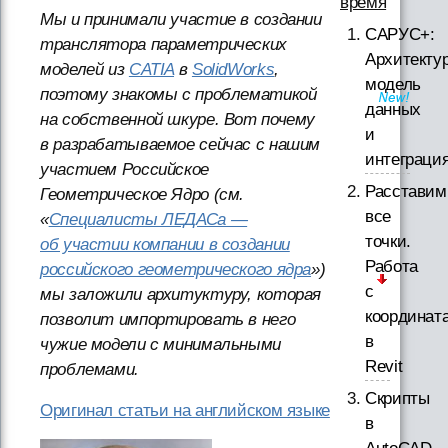
время
Мы и принимали участие в создании
САРУС+:
транслятора параметрических
Архитектур
моделей из
CATIA
в
SolidWorks
,
модель
поэтому знакомы с проблематикой
данных
на собственной шкуре. Вот почему
и
в разрабатываемое сейчас с нашим
интеграци
участием Российское
Расставим
Геометрическое Ядро (см.
все
«
Специалисты ЛЕДАСа —
точки.
об участии компании в создании
Работа
российского геометрического ядра
»)
с
мы заложили архитуктуру, которая
координат
позволит импортировать в него
в
чужие модели с минимальными
Revit
проблемами.
Скрипты
Оригинал статьи на английском языке
в