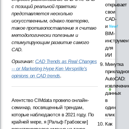
открывает
с позиций реальной практики
свои
представляется несколько
CAD-
искусственным, однако повторяю,
и
такое противопоставление я считаю
BIM-
методологически полезным и
инструмен
стимулирующим развитие самого
для
CAD.
ИИ
Оригинал:
CAD Trends as Real Changes
Минутка
-- or Marketing Hype Ken Versprille's
прикладно
opinions on CAD trends
.
AutoCAD:
извлечени
данных
в
Агентство CIMdata провело онлайн-
один
семинар, посвященный трендам,
клик
которые наблюдаются в 2021 году. По
крайней мере, я [Ральф Грабовски]
Как