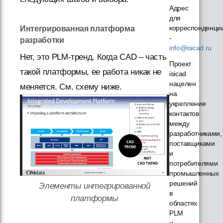
Адрес
для
корреспонденци
Интегрированная платформа
-
разработки
info@isicad.ru
Нет, это PLM-тренд. Когда CAD – часть
Проект
такой платформы, ее работа никак не
isicad
нацелен
меняется. См. схему ниже.
на
укрепление
контактов
между
разработчиками,
поставщиками
и
потребителями
промышленных
решений
Элементы интегрированной
в
платформы
областях
PLM
и