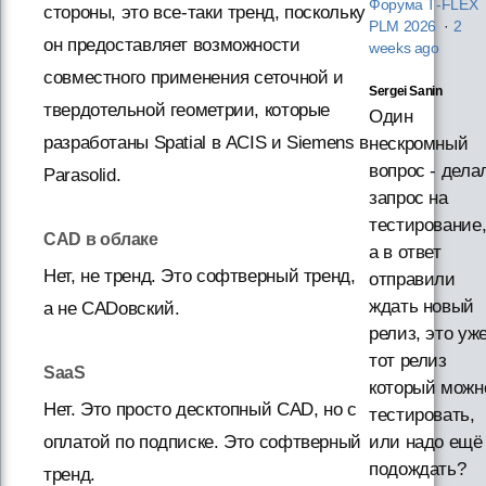
Форума T‑FLEX
стороны, это все-таки тренд, поскольку
PLM 2026
·
2
он предоставляет возможности
weeks ago
совместного применения сеточной и
Sergei Sanin
твердотельной геометрии, которые
Один
разработаны Spatial в ACIS и Siemens в
нескромный
вопрос - дела
Parasolid.
запрос на
тестирование
CAD в облаке
а в ответ
Нет, не тренд. Это софтверный тренд,
отправили
ждать новый
а не CADовский.
релиз, это уж
тот релиз
SaaS
который можн
Нет. Это просто десктопный CAD, но с
тестировать,
оплатой по подписке. Это софтверный
или надо ещё
подождать?
тренд.