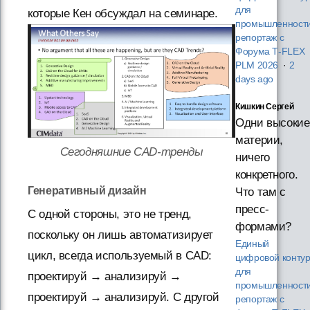
для
которые Кен обсуждал на семинаре.
промышленности
репортаж с
Форума T‑FLEX
PLM 2026
·
2
days ago
Кишкин Сергей
Одни высокие
материи,
Сегодняшние CAD-тренды
ничего
конкретного.
Генеративный дизайн
Что там с
пресс-
С одной стороны, это не тренд,
формами?
поскольку он лишь автоматизирует
Единый
цикл, всегда используемый в CAD:
цифровой конту
для
проектируй → анализируй →
промышленности
проектируй → анализируй. С другой
репортаж с