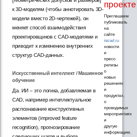
[геометрических допусков и размеров]
проекте
к 3D-моделям (чтобы аннотировать 3D-
Приглашаем
модели вместо 2D-чертежей), он
публиковать
меняет способ взаимодействия
на
сайте
проектировщиков с CAD-моделями и
isicad.ru
приводит к изменению внутренних
новости
и
структур CAD-данных.
пресс-
релизы
о
Искусственный интеллект / Машинное
новых
обучение
решениях
и
Да. ИИ – это логика, добавляемая в
продуктах,
CAD, например интеллектуальное
о
проводимых
распознавание конструктивных
мероприятиях
элементов (improved feature
и
другую
recognition), прогнозирование
информацию.
следующих шагов и выбора.