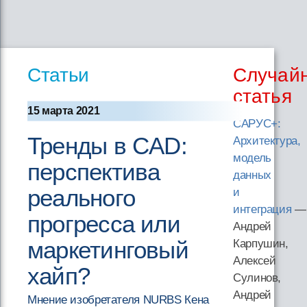
Статьи
Случай
статья
15 марта 2021
САРУС+:
Тренды в CAD:
Архитектура,
модель
перспектива
данных
реального
и
интеграция
—
прогресса или
Андрей
маркетинговый
Карпушин,
Алексей
хайп?
Сулинов,
Андрей
Мнение изобретателя NURBS Кена