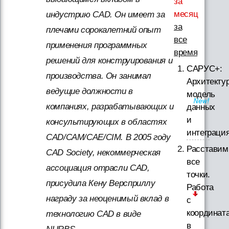
за
месяц
индустрию CAD. Он имеет за
за
плечами сорокалетний опыт
все
применения программных
время
решений для конструирования и
САРУС+:
производства. Он занимал
Архитектур
ведущие должности в
модель
компаниях, разрабатывающих и
данных
и
консультирующих в областях
интеграци
CAD/CAM/CAE/CIM. В 2005 году
Расставим
CAD Society, некоммерческая
все
ассоциация отрасли CAD,
точки.
присудила Кену Версприллу
Работа
награду за неоценимый вклад в
с
координат
технологию CAD в виде
в