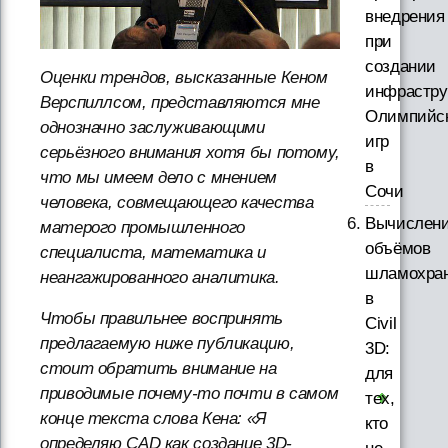
внедрения
при
создании
Оценки трендов, высказанные Кеном
инфрастру
Верспиллсом, представляются мне
Олимпийс
однозначно заслуживающими
игр
серьёзного внимания хотя бы потому,
в
что мы имеем дело с мнением
Сочи
человека, совмещающего качества
Вычислен
матерого промышленного
объёмов
специалиста, математика и
шламохра
неангажированного аналитика.
в
Чтобы правильнее воспринять
Civil
предлагаемую ниже публикацию,
3D:
стоит обратить внимание на
для
приводимые почему-то почти в самом
тех,
конце текста слова Кена: «Я
кто
определяю CAD как создание 3D-