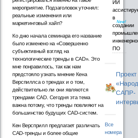
регистрировался именно на такое
ИИ
мероприятие. Подзаголовок уточнял:
ассистиру
реальные изменения или
в
маркетинговый хайп?
создании
промышле
Ко дню начала семинара его название
инженерно
было изменено на «Совершенно
ПО
субъективный взгляд на
технологические тренды в CAD». Это
мне понравилось, так как нам
Проект
предстояло узнать мнение Кена
Верспиллса о трендах и о том,
«Народ
действительно ли они являются
САПР-
трендами CAD. Сегодня эта тема
интерв
важна потому, что тренды повлияют на
большинство будущих CAD-систем.
Все
Кен Версприлл предлагает различать
номера
CAD-тренды и более общие