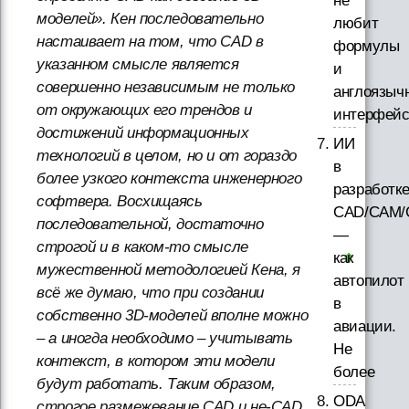
не
моделей». Кен последовательно
любит
настаивает на том, что CAD в
формулы
указанном смысле является
и
совершенно независимым не только
англоязыч
от окружающих его трендов и
интерфей
достижений информационных
ИИ
технологий в целом, но и от гораздо
в
более узкого контекста инженерного
разработк
софтвера. Восхищаясь
CAD/CAM/
последовательной, достаточно
—
строгой и в каком-то смысле
как
мужественной методологией Кена, я
автопилот
всё же думаю, что при создании
в
собственно 3D-моделей вполне можно
авиации.
– а иногда необходимо – учитывать
Не
контекст, в котором эти модели
более
будут работать. Таким образом,
ODA
строгое размежевание CAD и не-CAD