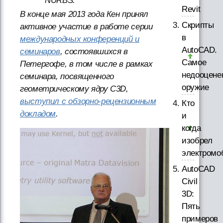
NURBS.
Revit
В конце мая 2013 года Кен принял
Скрипты
активное участие в работе серии
в
международных конференций и
AutoCAD.
семинаров
, состоявшихся в
Самое
Петергофе, в том числе в рамках
недооцене
семинара, посвященного
оружие
геометрическому ядру C3D,
выступил с обзорно-рецензионным
Кто
докладом
.
и
когда
изобрел
электромо
AutoCAD
Civil
3D:
Пять
примеров