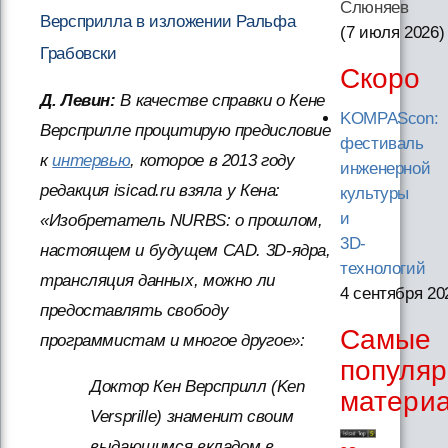
Слюняев
Версприлла в изложении Ральфа
(7 июля 2026
)
Грабовски
Скоро
Д. Левин:
В качестве справки о Кене
KOMPAScon:
Версприлле процитирую предисловие
фестиваль
к
интервью
, которое в 2013 году
инженерной
редакция isicad.ru взяла у Кена:
культуры
и
«Изобретатель NURBS: о прошлом,
3D-
настоящем и будущем CAD. 3D-ядра,
технологий
трансляция данных, можно ли
4 сентября 20
предоставлять свободу
Самые
программистам и многое другое»:
популя
Доктор Кен Версприлл (Ken
матери
Versprille) знаменит своим
выдающимся вкладом в