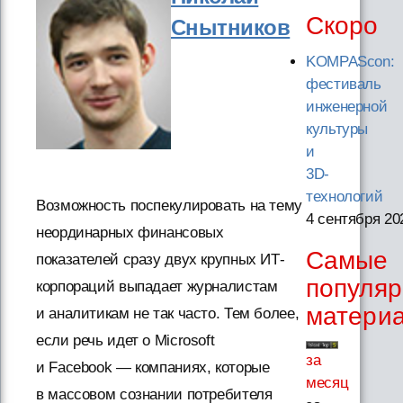
Скоро
Снытников
KOMPAScon:
фестиваль
инженерной
культуры
и
3D-
технологий
Возможность поспекулировать на тему
4 сентября 20
неординарных финансовых
Самые
показателей сразу двух крупных ИТ-
популя
корпораций выпадает журналистам
матери
и аналитикам не так часто. Тем более,
если речь идет о Microsoft
за
и Facebook — компаниях, которые
месяц
в массовом сознании потребителя