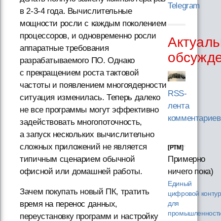
Telegram
в 2-3-4 года. Вычислительные
мощности росли с каждым поколением
процессоров, и одновременно росли
Актуаль
аппаратные требования
обсужд
разрабатываемого ПО. Однако
с прекращением роста тактовой
частоты и появлением многоядерности
RSS-
ситуация изменилась. Теперь далеко
лента
не все программы могут эффективно
комментариев
задействовать многопоточность,
а запуск нескольких вычислительно
сложных приложений не является
[PTM]
типичным сценарием обычной
Примерно
офисной или домашней работы.
ничего пока)
Единый
Зачем покупать новый ПК, тратить
цифровой конту
время на перенос данных,
для
промышленности
переустановку программ и настройку