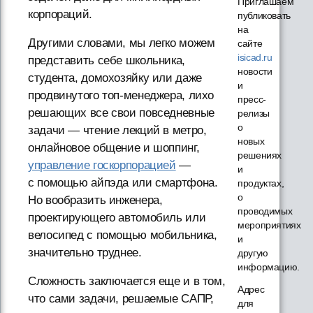
Приглашаем
корпораций.
публиковать
на
Другими словами, мы легко можем
сайте
isicad.ru
представить себе школьника,
новости
студента, домохозяйку или даже
и
продвинутого топ-менеджера, лихо
пресс-
решающих все свои повседневные
релизы
о
задачи — чтение лекций в метро,
новых
онлайновое общение и шоппинг,
решениях
управление госкорпорацией
—
и
с помощью айпэда или смартфона.
продуктах,
о
Но вообразить инженера,
проводимых
проектирующего автомобиль или
мероприятиях
велосипед с помощью мобильника,
и
значительно труднее.
другую
информацию.
Сложность заключается еще и в том,
Адрес
что сами задачи, решаемые САПР,
для