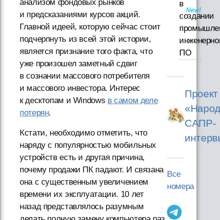
анализом фондовых рынков
в
и предсказаниями курсов акций.
создании
Главной идеей, которую сейчас стоит
промышле
подчерпнуть из всей этой истории,
инженерно
является признание того факта, что
ПО
уже произошел заметный сдвиг
в сознании массового потребителя
и массового инвестора. Интерес
Проект
к десктопам и Windows
в самом деле
«Народ
потерян
.
САПР-
Кстати, необходимо отметить, что
интерв
наряду с популярностью мобильных
устройств есть и другая причина,
почему продажи ПК падают. И связана
Все
она с существенным увеличением
номера
времени их эксплуатации. 10 лет
назад представлялось разумным
делать полную замену компьютера раз