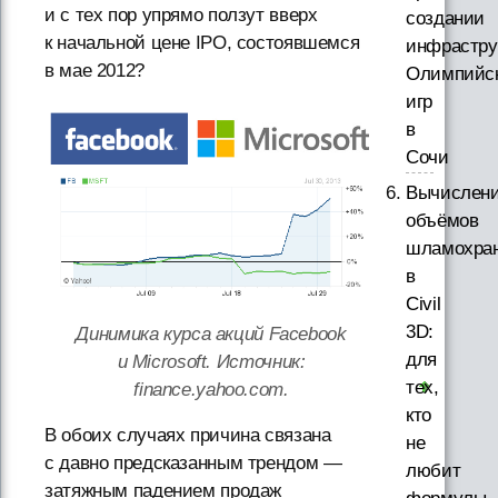
и с тех пор упрямо ползут вверх
создании
к начальной цене IPO, состоявшемся
инфрастру
в мае 2012?
Олимпийс
игр
в
Сочи
Вычислен
объёмов
шламохра
в
Civil
3D:
Динимика курса акций Facebook
для
и Microsoft. Источник:
тех,
finance.yahoo.com.
кто
В обоих случаях причина связана
не
с давно предсказанным трендом —
любит
затяжным падением продаж