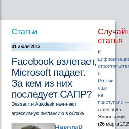
Статьи
Случай
статья
31 июля 2013
К
Facebook взлетает,
цифровизаци
строительств
Microsoft падает.
в
За кем из них
России
еще
последует САПР?
не
приступали
Dassault и Autodesk начинают
Александр
агрессивную экспансию в облака
Ямпольский
(26 марта 202
Николай