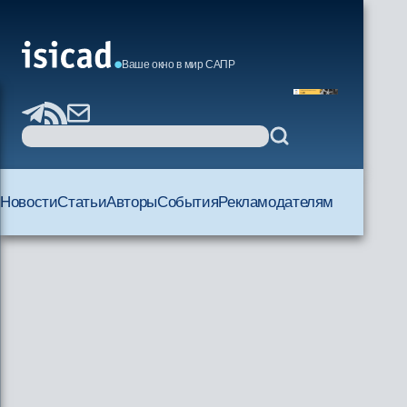
Ваше окно в мир САПР
Новости
Статьи
Авторы
События
Рекламодателям