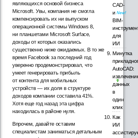
являющихся основой бизнеса
CAD-
Microsoft. Увы, компания не смогла
и
компенсировать их ни выпуском
BIM-
операционной системы Windows 8,
инструмен
ни планшетами Microsoft Surface,
для
доходы от которых оказались
ИИ
существенно ниже ожидаемых. В то же
Минутка
время Facebook за последний год
прикладно
уверенно продемонстрировал, что
AutoCAD:
умеет генерировать прибыль
извлечени
от контента для мобильных
данных
устройств — их доля в структуре
в
доходов компании составила 41%.
один
Хотя еще год назад эта цифра
клик
находилась в районе нуля.
Как
Впрочем, давайте оставим
ИИ
специалистам заниматься детальным
ассистиру