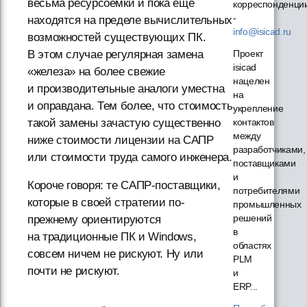
весьма ресурсоемки и пока еще
корреспонденци
-
находятся на пределе вычислительных
info@isicad.ru
возможностей существующих ПК.
Проект
В этом случае регулярная замена
isicad
«железа» на более свежие
нацелен
и производительные аналоги уместна
на
и оправдана. Тем более, что стоимость
укрепление
контактов
такой замены зачастую существенно
между
ниже стоимости лицензии на САПР
разработчиками,
или стоимости труда самого инженера.
поставщиками
и
Короче говоря: те САПР-поставщики,
потребителями
которые в своей стратегии по-
промышленных
решений
прежнему ориентируются
в
на традиционные ПК и Windows,
областях
совсем ничем не рискуют. Ну или
PLM
почти не рискуют.
и
ERP...