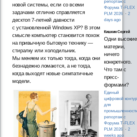
репортаж с
новой системы, если со всеми
Форума T‑FLEX
задачами отлично справляется
PLM 2026
·
2
десктоп 7-летней давности
days ago
с установленной Windows XP? В этом
Кишкин Сергей
смысле компьютер становится похож
Одни высокие
на привычную бытовую технику —
материи,
стиралку или холодильник.
ничего
Мы меняем их только тогда, когда они
конкретного.
безнадежно ломаются, а не тогда,
Что там с
когда выходят новые симпатичные
пресс-
модели.
формами?
Единый
цифровой конту
для
промышленности
репортаж с
Форума T‑FLEX
PLM 2026
·
2
weeks ago