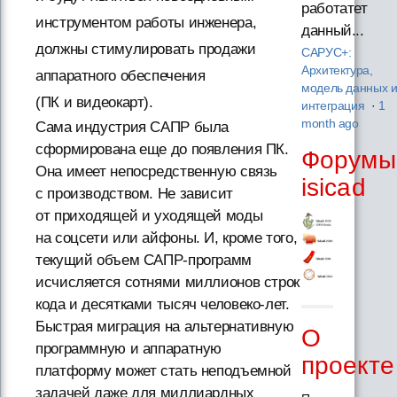
работатет
инструментом работы инженера,
данный...
должны стимулировать продажи
САРУС+:
Архитектура,
аппаратного обеспечения
модель данных 
(ПК и видеокарт).
интеграция
·
1
month ago
Сама индустрия САПР была
сформирована еще до появления ПК.
Форумы
Она имеет непосредственную связь
isicad
с производством. Не зависит
от приходящей и уходящей моды
на соцсети или айфоны. И, кроме того,
текущий объем САПР-программ
исчисляется сотнями миллионов строк
кода и десятками тысяч человеко-лет.
Быстрая миграция на альтернативную
О
программную и аппаратную
проекте
платформу может стать неподъемной
задачей даже для миллиардных