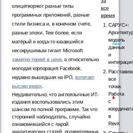
за
олицетворяют разные типы
все
программных приложений, разные
время
стили бизнеса и, в конечном счете,
САРУС+:
Архитектур
разные эпохи. Тем более, если
модель
матёрый и когда-то казавшийся
данных
несокрушимым гигант Microsoft
и
заметно теряет в цене
, а относительно
интеграци
молодая корпорация Facebook,
Расставим
недавно вышедшая на IPO,
взлетает
все
высоко вверх
.
точки.
Работа
Неудивительно, что англоязычные ИТ-
с
издания воспользовались этим
координат
шансом по полной программе. Так что
в
сторонний наблюдатель, случайно
Revit
ознакомившийся с парой
аналитических статей, подкрепленных