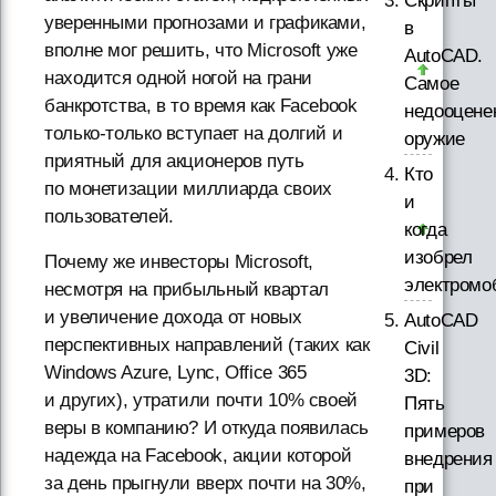
Скрипты
уверенными прогнозами и графиками,
в
вполне мог решить, что Microsoft уже
AutoCAD.
находится одной ногой на грани
Самое
банкротства, в то время как Facebook
недооцене
только-только вступает на долгий и
оружие
приятный для акционеров путь
Кто
по монетизации миллиарда своих
и
пользователей.
когда
изобрел
Почему же инвесторы Microsoft,
электромо
несмотря на прибыльный квартал
и увеличение дохода от новых
AutoCAD
перспективных направлений (таких как
Civil
Windows Azure, Lync, Office 365
3D:
и других), утратили почти 10% своей
Пять
веры в компанию? И откуда появилась
примеров
надежда на Facebook, акции которой
внедрения
за день прыгнули вверх почти на 30%,
при