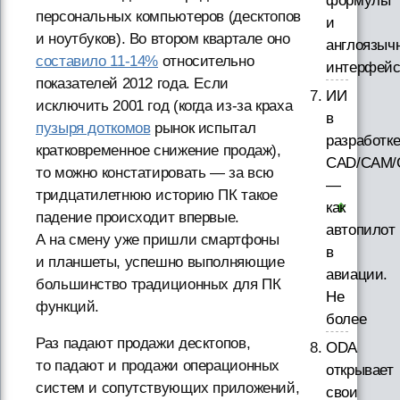
формулы
персональных компьютеров (десктопов
и
и ноутбуков). Во втором квартале оно
англоязыч
составило 11-14%
относительно
интерфей
показателей 2012 года. Если
ИИ
исключить 2001 год (когда из-за краха
в
пузыря доткомов
рынок испытал
разработк
кратковременное снижение продаж),
CAD/CAM/
то можно констатировать — за всю
—
тридцатилетнюю историю ПК такое
как
падение происходит впервые.
автопилот
А на смену уже пришли смартфоны
в
и планшеты, успешно выполняющие
авиации.
большинство традиционных для ПК
Не
функций.
более
Раз падают продажи десктопов,
ODA
то падают и продажи операционных
открывает
систем и сопутствующих приложений,
свои