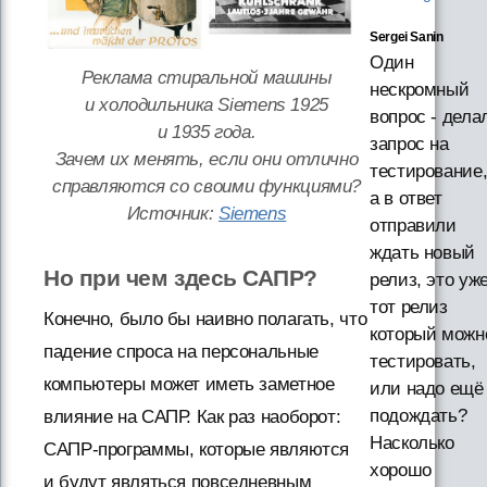
Sergei Sanin
Один
Реклама стиральной машины
нескромный
и холодильника Siemens 1925
вопрос - дела
и 1935 года.
запрос на
Зачем их менять, если они отлично
тестирование
справляются со своими функциями?
а в ответ
Источник:
Siemens
отправили
ждать новый
Но при чем здесь САПР?
релиз, это уж
тот релиз
Конечно, было бы наивно полагать, что
который можн
падение спроса на персональные
тестировать,
компьютеры может иметь заметное
или надо ещё
подождать?
влияние на САПР. Как раз наоборот:
Насколько
САПР-программы, которые являются
хорошо
и будут являться повседневным