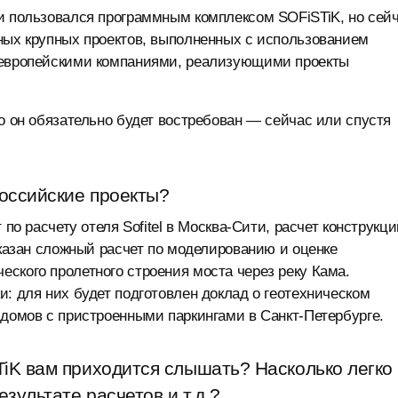
 и пользовался программным комплексом SOFiSTiK, но сей
ных крупных проектов, выполненных с использованием
и европейскими компаниями, реализующими проекты
о он обязательно будет востребован — сейчас или спустя
оссийские проекты?
 по расчету отеля Sofitel в Москва-Сити, расчет конструкц
оказан сложный расчет по моделированию и оценке
ского пролетного строения моста через реку Кама.
и: для них будет подготовлен доклад о геотехническом
 домов с пристроенными паркингами в Санкт-Петербурге.
TiK вам приходится слышать? Насколько легко
зультате расчетов и т.д.?