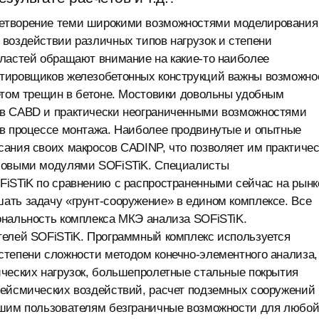
летворение теми широкими возможностями моделирования
воздействии различных типов нагрузок и степени
бластей обращают внимание на какие-то наиболее
ктировщиков железобетонных конструкций важны возможно
етом трещин в бетоне. Мостовики довольны удобным
 в CABD и практически неограниченными возможностями
 в процессе монтажа. Наиболее продвинутые и опытные
ания своих макросов CADINP, что позволяет им практиче
азовыми модулями SOFiSTiK. Специалисты
FiSTiK по сравнению с распространенными сейчас на рынк
ать задачу «грунт-сооружение» в едином комплексе. Все
ональность комплекса МКЭ анализа SOFiSTiK.
телей SOFiSTiK. Программный комплекс используется
степени сложности методом конечно-элементного анализа,
ических нагрузок, большепролетные стальные покрытия
сейсмических воздействий, расчет подземных сооружений
ашим пользователям безграничные возможности для любо