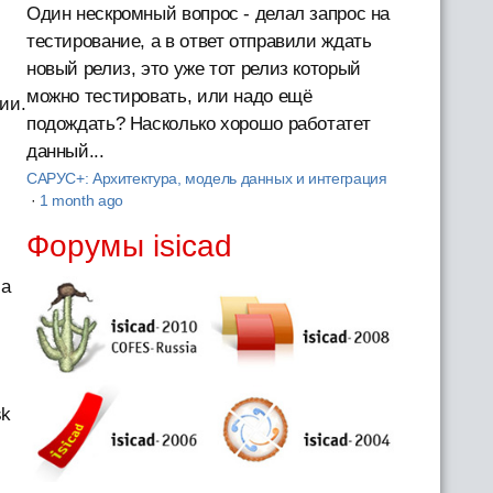
Один нескромный вопрос - делал запрос на
тестирование, а в ответ отправили ждать
новый релиз, это уже тот релиз который
можно тестировать, или надо ещё
ии.
подождать? Насколько хорошо работатет
данный...
САРУС+: Архитектура, модель данных и интеграция
·
1 month ago
Форумы isicad
ша
sk