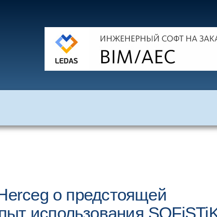
 Herceg о предстоящей
пыт использования SOFiSTi