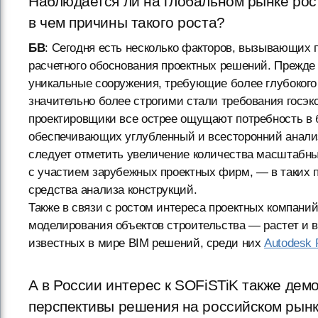
Наблюдается ли на глобальном рынке рост
в чем причины такого роста?
БВ
: Сегодня есть несколько факторов, вызывающих 
расчетного обоснования проектных решений. Прежде 
уникальные сооружения, требующие более глубокого 
значительно более строгими стали требования госэк
проектировщики все острее ощущают потребность в 
обеспечивающих углубленный и всесторонний анализ
следует отметить увеличение количества масштабны
с участием зарубежных проектных фирм, — в таких п
средства анализа конструкций.
Также в связи с ростом интереса проектных компан
моделирования объектов строительства — растет и вн
известных в мире BIM решений, среди них
Autodesk 
А в России интерес к SOFiSTiK также де
перспективы решения на российском рын