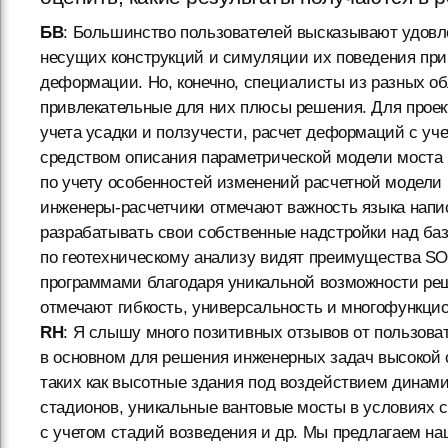
БВ
: Большинство пользователей высказывают удов
несущих конструкций и симуляции их поведения при 
деформации. Но, конечно, специалисты из разных о
привлекательные для них плюсы решения. Для прое
учета усадки и ползучести, расчет деформаций с уч
средством описания параметрической модели моста
по учету особенностей изменений расчетной модели
инженеры-расчетчики отмечают важность языка напис
разрабатывать свои собственные надстройки над б
по геотехническому анализу видят преимущества SO
программами благодаря уникальной возможности реш
отмечают гибкость, универсальность и многофункци
RH
: Я слышу много позитивных отзывов от пользова
в основном для решения инженерных задач высокой 
таких как высотные здания под воздействием динам
стадионов, уникальные вантовые мосты в условиях 
с учетом стадий возведения и др. Мы предлагаем н