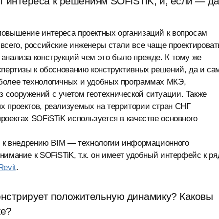
 интереса к решениям SOFiSTiK, и, если — да
повышение интереса проектных организаций к вопросам
всего, российские инженеры стали все чаще проектироват
анализа конструкций чем это было прежде. К тому же
спертизы к обоснованию конструктивных решений, да и са
более технологичных и удобных программах МКЭ,
 сооружений с учетом геотехнической ситуации. Также
х проектов, реализуемых на территории стран СНГ
роектах SOFiSTiK используется в качестве основного
ий к внедрению BIM — технологии информационного
имание к SOFiSTiK, т.к. он имеет удобный интерфейс к ря
Revit
.
монстрирует положительную динамику? Каковы
ке?