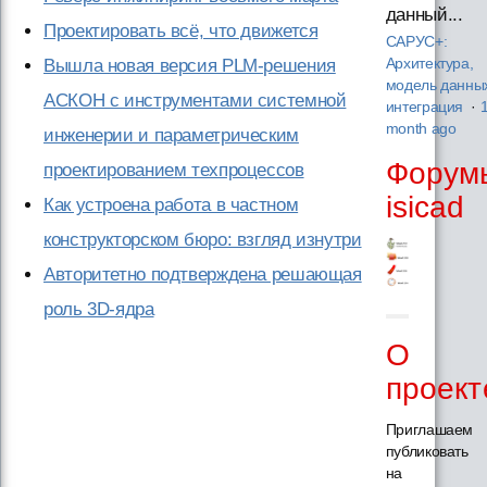
данный...
Проектировать всё, что движется
САРУС+:
Архитектура,
Вышла новая версия PLM-решения
модель данны
АСКОН с инструментами системной
интеграция
·
month ago
инженерии и параметрическим
Форум
проектированием техпроцессов
isicad
Как устроена работа в частном
конструкторском бюро: взгляд изнутри
Авторитетно подтверждена решающая
роль 3D-ядра
О
проект
Приглашаем
публиковать
на