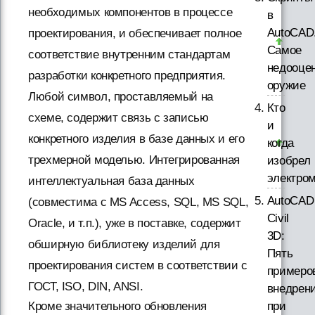
необходимых компонентов в процессе
в
AutoCAD
проектирования, и обеспечивает полное
Самое
соответствие внутренним стандартам
недооце
разработки конкретного предприятия.
оружие
Любой символ, проставляемый на
Кто
схеме, содержит связь с записью
и
конкретного изделия в базе данных и его
когда
трехмерной моделью. Интегрированная
изобрел
электро
интеллектуальная база данных
AutoCAD
(совместима с MS Access, SQL, MS SQL,
Civil
Oracle, и т.п.), уже в поставке, содержит
3D:
обширную библиотеку изделий для
Пять
проектирования систем в соответствии с
примеро
ГОСТ, ISO, DIN, ANSI.
внедрен
Кроме значительного обновления
при