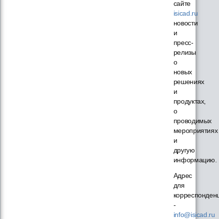
сайте
isicad.ru
новости
и
пресс-
релизы
о
новых
решениях
и
продуктах,
о
проводимых
мероприятиях
и
другую
информацию.
Адрес
для
корреспонден
-
info@isicad.ru