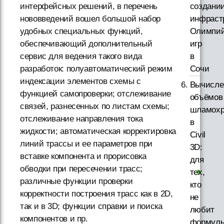
интерфейсных решений, в перечень
создани
нововведений вошел большой набор
инфраст
удобных специальных функций,
Олимпий
обеспечивающий дополнительный
игр
сервис для ведения такого вида
в
разработок: полуавтоматический режим
Сочи
индексации элементов схемы с
Вычисле
функцией самопроверки; отслеживание
объёмов
связей, разнесенных по листам схемы;
шламох
отслеживание направления тока
в
жидкости; автоматическая корректировка
Civil
линий трассы и ее параметров при
3D:
вставке компонента и прорисовка
для
обводки при пересечении трасс;
тех,
различные функции проверки
кто
корректности построения трасс как в 2D,
не
так и в 3D; функции справки и поиска
любит
компонентов и пр.
формул