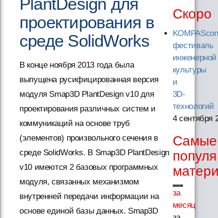
PlantDesign для
Скоро
проектирования в
KOMPAScon
среде SolidWorks
фестиваль
инженерной
В конце ноября 2013 года была
культуры
выпущена русифицированная версия
и
модуля Smap3D PlantDesign v10 для
3D-
технологий
проектирования различных систем и
4 сентября 
коммуникаций на основе труб
(элементов) произвольного сечения в
Самые
среде SolidWorks. В Smap3D PlantDesign
попул
v10 имеются 2 базовых программных
матер
модуля, связанных механизмом
за
внутренней передачи информации на
месяц
основе единой базы данных. Smap3D
за