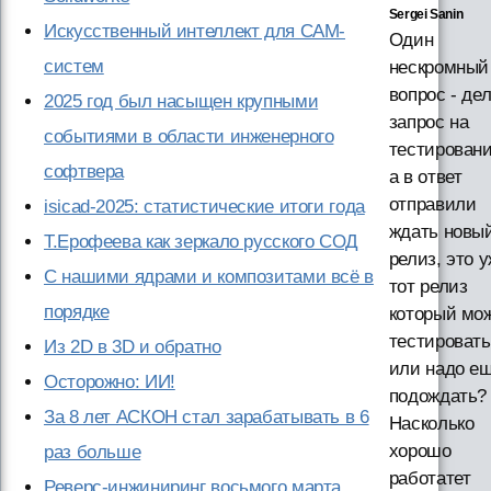
Sergei Sanin
Искусственный интеллект для CAM-
Один
систем
нескромный
вопрос - де
2025 год был насыщен крупными
запрос на
событиями в области инженерного
тестировани
софтвера
а в ответ
отправили
isicad-2025: статистические итоги года
ждать новы
Т.Ерофеева как зеркало русского СОД
релиз, это 
С нашими ядрами и композитами всё в
тот релиз
порядке
который мо
тестировать
Из 2D в 3D и обратно
или надо е
Осторожно: ИИ!
подождать?
За 8 лет АСКОН стал зарабатывать в 6
Насколько
хорошо
раз больше
работатет
Реверс-инжиниринг восьмого марта