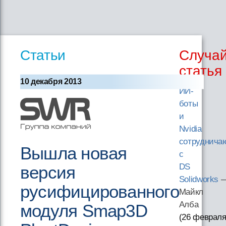
Статьи
Случа
статья
10 декабря 2013
ИИ-
боты
и
Nvidia
сотруднича
Вышла новая
с
DS
версия
Solidworks
русифицированного
Майкл
Алба
модуля Smap3D
(26 февраля