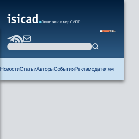
Ваше окно в мир САПР
Новости
Статьи
Авторы
События
Рекламодателям