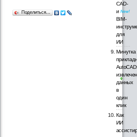
CAD-
и
Поделиться…
BIM-
инструм
для
ИИ
Минутка
прикладн
AutoCAD
извлече
данных
в
один
клик
Как
ИИ
ассисти