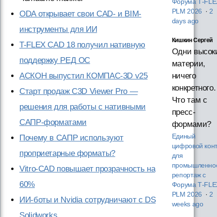
Форума T‑FLE
PLM 2026
·
2
ODA открывает свои CAD- и BIM-
days ago
инструменты для ИИ
Кишкин Сергей
T-FLEX CAD 18 получил нативную
Одни высок
поддержку РЕД ОС
материи,
ничего
АСКОН выпустил КОМПАС-3D v25
конкретного.
Старт продаж C3D Viewer Pro —
Что там с
решения для работы с нативными
пресс-
САПР-форматами
формами?
Единый
Почему в САПР используют
цифровой кон
проприетарные форматы?
для
промышленнос
Vitro-CAD повышает прозрачность на
репортаж с
60%
Форума T‑FLE
PLM 2026
·
2
ИИ-боты и Nvidia сотрудничают с DS
weeks ago
Solidworks