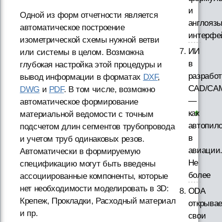
и
Одной из форм отчетности является
англояз
автоматическое построение
интерфе
изометрической схемы нужной ветви
ИИ
или системы в целом. Возможна
в
глубокая настройка этой процедуры и
разработ
вывод информации в форматах
DXF
,
CAD/CAM
DWG
и
PDF
. В том числе, возможно
—
автоматическое формирование
как
материальной ведомости с точным
автопил
подсчетом длин сегментов трубопровода
в
и учетом труб одинаковых резов.
авиации
Автоматически в формируемую
Не
спецификацию могут быть введены
более
ассоциированные компоненты, которые
нет необходимости моделировать в 3D:
ODA
Крепеж, Прокладки, Расходный материал
открывае
и пр.
свои