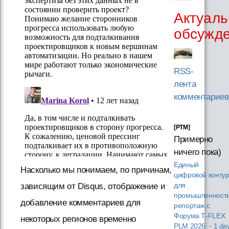
Актуаль
обсужд
RSS-
лента
комментариев
[PTM]
Примерно
ничего пока)
Единый
Насколько мы понимаем, по причинам,
цифровой конту
зависящим от Disqus, отображение и
для
промышленности
добавление комментариев для
репортаж с
Форума T‑FLEX
некоторых регионов временно
PLM 2026
·
1 da