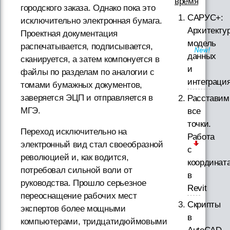
время
городского заказа. Однако пока это
САРУС+:
исключительно электронная бумага.
Архитектур
Проектная документация
модель
распечатывается, подписывается,
данных
сканируется, а затем компонуется в
и
файлы по разделам по аналогии с
интеграци
томами бумажных документов,
заверяется ЭЦП и отправляется в
Расставим
МГЭ.
все
точки.
Переход исключительно на
Работа
электронный вид стал своеобразной
с
революцией и, как водится,
координат
потребовал сильной воли от
в
руководства. Прошло серьезное
Revit
переоснащение рабочих мест
Скрипты
экспертов более мощными
в
компьютерами, тридцатидюймовыми