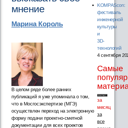
KOMPAScon:
мнение
фестиваль
инженерной
Марина Король
культуры
и
3D-
технологий
4 сентября 20
Самые
популя
матери
В целом ряде более ранних
публикаций я уже упоминала о том,
за
что в Мосгосэкспертизе (МГЭ)
месяц
осуществлен переход на электронную
за
форму подачи проектно-сметной
все
документации для всех проектов