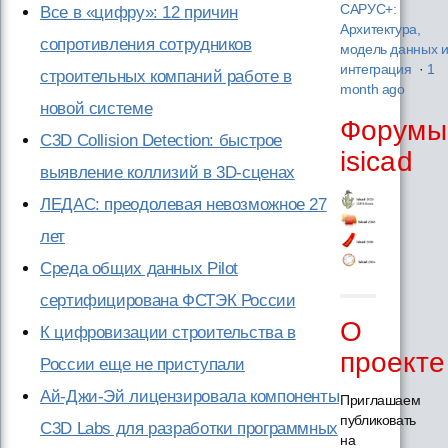
САРУС+:
Все в «цифру»: 12 причин
Архитектура,
сопротивления сотрудников
модель данных 
интеграция
·
1
строительных компаний работе в
month ago
новой системе
Форумы
C3D Collision Detection: быстрое
isicad
выявление коллизий в 3D-сценах
ЛЕДАС: преодолевая невозможное 27
лет
Cреда общих данных Pilot
сертифицирована ФСТЭК России
О
К цифровизации строительства в
проекте
России еще не приступали
Ай-Джи-Эй лицензировала компоненты
Приглашаем
публиковать
C3D Labs для разработки программных
на