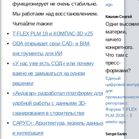
функционирует не очень стабильно.
ago
Мы работаем над восстановлением.
Кишкин Сергей
Читайте также:
Одни высокие
материи,
T-FLEX PLM 18 и КОМПАС-3D v25
ничего
ODA открывает свои CAD- и BIM-
конкретного.
инструменты для ИИ
Что там с
пресс-
«У нас уже есть СОД» или почему
формами?
важно не замыкаться на одном
Единый
решении
цифровой конту
для
«Андагар» разработал платформу для
промышленности
удобной работы с данными 3D-
репортаж с
Форума T‑FLEX
сканирования в строительстве
PLM 2026
·
2
weeks ago
САРУС+: Архитектура, модель данных
и интеграция
Sergei Sanin