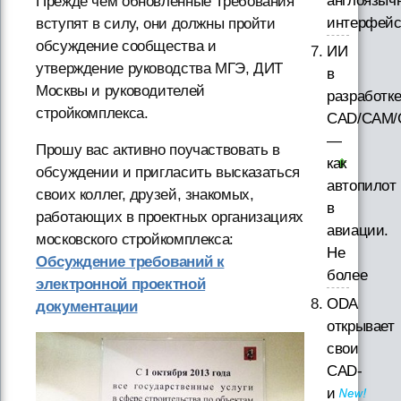
англоязыч
Прежде чем обновленные Требования
интерфей
вступят в силу, они должны пройти
обсуждение сообщества и
ИИ
утверждение руководства МГЭ, ДИТ
в
Москвы и руководителей
разработк
стройкомплекса.
CAD/CAM/
—
Прошу вас активно поучаствовать в
как
обсуждении и пригласить высказаться
автопилот
своих коллег, друзей, знакомых,
в
работающих в проектных организациях
авиации.
московского стройкомплекса:
Не
Обсуждение требований к
более
электронной проектной
ODA
документации
открывает
свои
CAD-
и