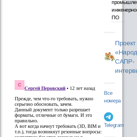
промышле
инженерно
ПО
Проект
«Народ
САПР-
интерв
Все
номера
Telegram