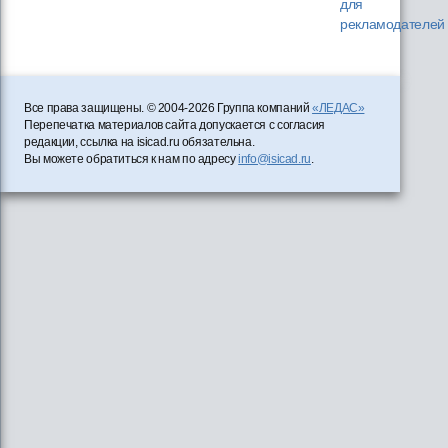
для
рекламодателей
Все права защищены. © 2004-2026 Группа компаний
«ЛЕДАС»
Перепечатка материалов сайта допускается с согласия
редакции, ссылка на isicad.ru обязательна.
Вы можете обратиться к нам по адресу
info@isicad.ru
.