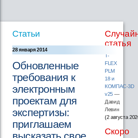
Статьи
Случай
статья
28 января 2014
T-
Обновленные
FLEX
PLM
требования к
18 и
электронным
КОМПАС-3D
v25
—
проектам для
Давид
экспертизы:
Левин
(2 августа 202
приглашаем
Скоро
высказать свое