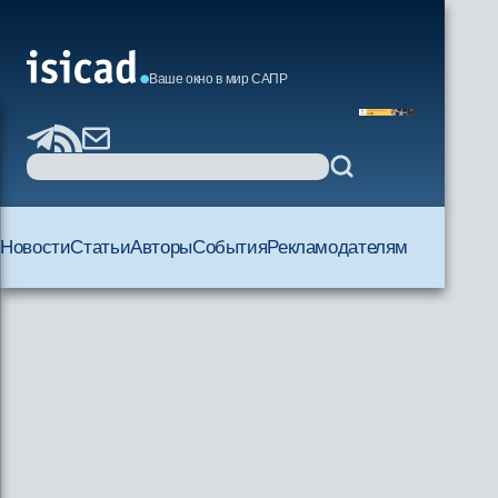
Ваше окно в мир САПР
Новости
Статьи
Авторы
События
Рекламодателям