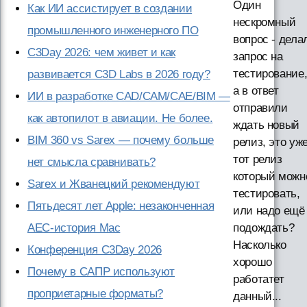
Один
Как ИИ ассистирует в создании
нескромный
промышленного инженерного ПО
вопрос - дела
C3Day 2026: чем живет и как
запрос на
тестирование
развивается C3D Labs в 2026 году?
а в ответ
ИИ в разработке CAD/CAM/CAE/BIM —
отправили
как автопилот в авиации. Не более.
ждать новый
BIM 360 vs Sarex — почему больше
релиз, это уж
тот релиз
нет смысла сравнивать?
который можн
Sarex и Жванецкий рекомендуют
тестировать,
Пятьдесят лет Apple: незаконченная
или надо ещё
AEC-история Mac
подождать?
Насколько
Конференция C3Day 2026
хорошо
Почему в САПР используют
работатет
проприетарные форматы?
данный...