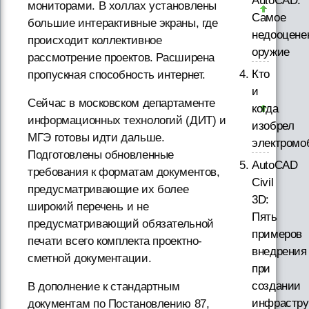
AutoCAD.
мониторами. В холлах установлены
Самое
большие интерактивные экраны, где
недооцене
происходит коллективное
оружие
рассмотрение проектов. Расширена
Кто
пропускная способность интернет.
и
Сейчас в московском департаменте
когда
информационных технологий (ДИТ) и
изобрел
МГЭ готовы идти дальше.
электромо
Подготовлены обновленные
AutoCAD
требования к форматам документов,
Civil
предусматривающие их более
3D:
широкий перечень и не
Пять
предусматривающий обязательной
примеров
печати всего комплекта проектно-
внедрения
сметной документации.
при
создании
В дополнение к стандартным
инфрастру
документам по Постановлению 87,