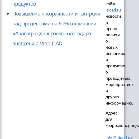
продуктов
сайте
isicad.ru
Повышение прозрачности и контроля
новости
и
над процессами на 60% в компании
пресс-
«Анапагражданпроект» благодаря
релизы
о
внедрению Vitro-CAD
новых
решениях
и
продуктах,
о
проводимых
мероприятиях
и
другую
информацию.
Адрес
для
корреспонденци
-
info@isicad.ru