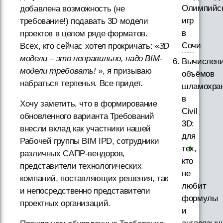
Олимпийс
добавлена возможность (не
игр
требование!) подавать 3D модели
в
проектов в целом ряде форматов.
Сочи
Всех, кто сейчас хотел прокричать: «
3D
модели – это неправильно, надо BIM-
Вычислен
модели требовать!
», я призываю
объёмов
набраться терпенья. Все придет.
шламохра
в
Хочу заметить, что в формирование
Civil
обновленного варианта Требований
3D:
внесли вклад как участники нашей
для
Рабочей группы BIM IPD, сотрудники
тех,
различных САПР-вендоров,
кто
представители технологических
не
компаний, поставляющих решения, так
любит
и непосредственно представители
формулы
проектных организаций.
и