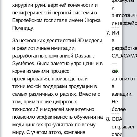
формулы
хирургии руки, верхней конечности и
и
периферической нервной системы в
англоязыч
Европейском госпитале имени Жоржа
интерфей
Помпиду.
ИИ
За нескольких десятилетий 3D модели
в
и реалистичные имитации,
разработк
разработанные компанией Dassault
CAD/CAM/
Systèmes, были заметно упрощены и в
—
корне изменили процесс
как
проектирования, производства и
автопилот
технической поддержки продукции в
в
самых различных отраслях. Вместе с
авиации.
тем, применение цифровых
Не
технологий и моделей значительно
более
повысило эффективность обучения на
ODA
медицинских факультетах по всему
открывает
миру. С учетом этого, компания
свои