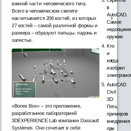
Скрипты
важной части человеческого тела.
в
Всего в человеческом скелете
AutoCAD.
насчитывается 206 костей, из которых
Самое
27 костей – самой различной формы и
недооцене
размера – образуют пальцы, ладонь и
оружие
запястье.
Кто
и
когда
изобрел
электромо
AutoCAD
Civil
3D:
«Bones Box» – это приложение,
Пять
разработанное лабораторией
примеров
3DEXPERIENCE Lab компании Dassault
внедрения
Systèmes. Оно сочетает в себе
при