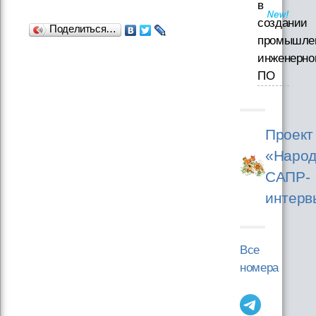
в
создании
Поделиться…
промышле
инженерно
ПО
Проект
«Народ
САПР-
интерв
Все
номера