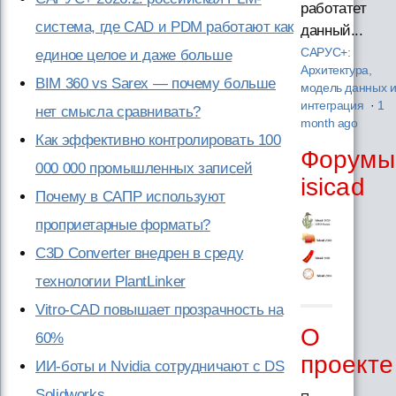
работатет
система, где CAD и PDM работают как
данный...
САРУС+:
единое целое и даже больше
Архитектура,
BIM 360 vs Sarex — почему больше
модель данных 
интеграция
·
1
нет смысла сравнивать?
month ago
Как эффективно контролировать 100
Форумы
000 000 промышленных записей
isicad
Почему в САПР используют
проприетарные форматы?
C3D Converter внедрен в среду
технологии PlantLinker
Vitro-CAD повышает прозрачность на
О
60%
проекте
ИИ-боты и Nvidia сотрудничают с DS
Solidworks