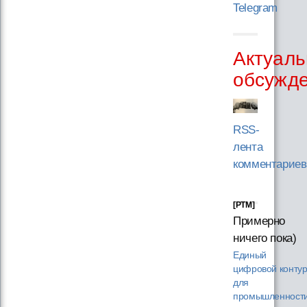
Telegram
Актуаль
обсужд
RSS-
лента
комментариев
[PTM]
Примерно
ничего пока)
Единый
цифровой конту
для
промышленности