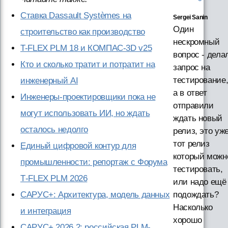
Ставка Dassault Systèmes на
Sergei Sanin
Один
строительство как производство
нескромный
T-FLEX PLM 18 и КОМПАС-3D v25
вопрос - дела
Кто и сколько тратит и потратит на
запрос на
тестирование
инженерный AI
а в ответ
Инженеры-проектировщики пока не
отправили
могут использовать ИИ, но ждать
ждать новый
осталось недолго
релиз, это уж
тот релиз
Единый цифровой контур для
который можн
промышленности: репортаж с Форума
тестировать,
T‑FLEX PLM 2026
или надо ещё
САРУС+: Архитектура, модель данных
подождать?
Насколько
и интеграция
хорошо
САРУС+ 2026.2: российская PLM-