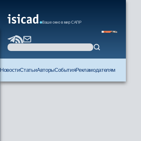
Ваше окно в мир САПР
Новости
Статьи
Авторы
События
Рекламодателям