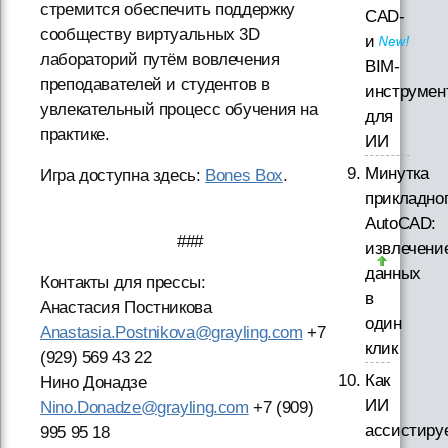
стремится обеспечить поддержку
CAD-
сообществу виртуальных 3D
и
лабораторий путём вовлечения
BIM-
преподавателей и студентов в
инструмен
увлекательный процесс обучения на
для
практике.
ИИ
Минутка
Игра доступна здесь:
Bones Box
.
прикладно
AutoCAD:
###
извлечени
данных
Контакты для прессы:
в
Анастасия Постникова
один
Anastasia.Postnikova@grayling.com
+7
клик
(929) 569 43 22
Как
Нино Донадзе
ИИ
Nino.Donadze@grayling.com
+7 (909)
ассистиру
995 95 18