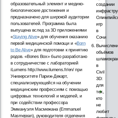
образовательный элемент и медико-
создании
биологические достижения и
инфрастру
предназначено для широкой аудитории
Олимпийс
пользователей. Программа была
игр
выпущена вслед за 3D приложениями
в
«
Staying Alive
» для обучения оказанию
Сочи
первой медицинской помощи и «
Born
Вычислен
to Be Alive
» для подготовки к принятию
объёмов
родов. «Bones Box» было разработано
шламохра
в сотрудничестве с лабораторией
в
iLumens http://www.ilumens.fr/en/ при
Civil
Университете Париж-Декарт,
3D:
специализирующейся на обучении
для
медицинским профессиям с помощью
тех,
цифровых технологий и моделей, и
кто
при содействии профессора
не
Эммануэля Масмежана (Emmanuel
любит
Masmejean), руководителя отделения