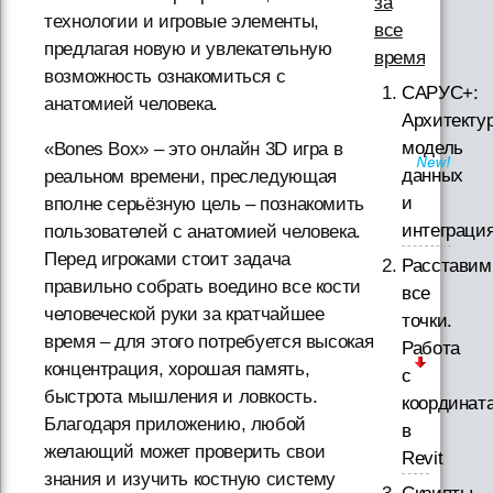
за
технологии и игровые элементы,
все
предлагая новую и увлекательную
время
возможность ознакомиться с
САРУС+:
анатомией человека.
Архитектур
модель
«Bones Box» – это онлайн 3D игра в
данных
реальном времени, преследующая
и
вполне серьёзную цель – познакомить
интеграци
пользователей с анатомией человека.
Перед игроками стоит задача
Расставим
правильно собрать воедино все кости
все
человеческой руки за кратчайшее
точки.
время – для этого потребуется высокая
Работа
концентрация, хорошая память,
с
быстрота мышления и ловкость.
координат
Благодаря приложению, любой
в
желающий может проверить свои
Revit
знания и изучить костную систему