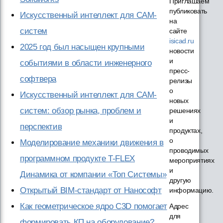
Приглашаем
публиковать
Искусственный интеллект для CAM-
на
систем
сайте
isicad.ru
2025 год был насыщен крупными
новости
и
событиями в области инженерного
пресс-
софтвера
релизы
о
Искусственный интеллект для CAM-
новых
систем: обзор рынка, проблем и
решениях
и
перспектив
продуктах,
о
Моделирование механики движения в
проводимых
программном продукте T-FLEX
мероприятиях
и
Динамика от компании «Топ Системы»
другую
Открытый BIM-стандарт от Нанософт
информацию.
Как геометрическое ядро C3D помогает
Адрес
для
формировать КП на оборудование?