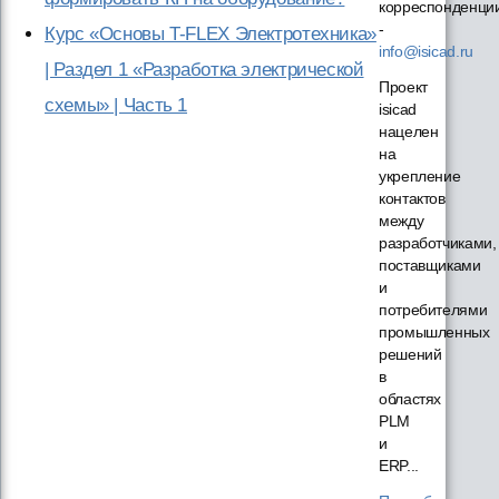
корреспонденци
-
Курс «Основы T-FLEX Электротехника»
info@isicad.ru
| Раздел 1 «Разработка электрической
Проект
схемы» | Часть 1
isicad
нацелен
на
укрепление
контактов
между
разработчиками,
поставщиками
и
потребителями
промышленных
решений
в
областях
PLM
и
ERP...