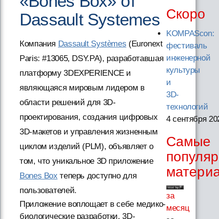
«Bones Box» от
Скоро
Dassault Systemes
KOMPAScon:
Компания
Dassault Systèmes
(Euronext
фестиваль
инженерной
Paris: #13065, DSY.PA), разработавшая
культуры
платформу 3DEXPERIENCE и
и
являющаяся мировым лидером в
3D-
области решений для 3D-
технологий
проектирования, создания цифровых
4 сентября 20
3D-макетов и управления жизненным
Самые
циклом изделий (PLM), объявляет о
популя
том, что уникальное 3D приложение
матери
Bones Box
теперь доступно для
пользователей.
за
Приложение воплощает в себе медико-
месяц
биологические разработки, 3D-