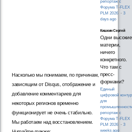
репортаж с
Форума T‑FLEX
PLM 2026
·
3
days ago
Кишкин Сергей
Одни высокие
материи,
ничего
конкретного.
Что там с
пресс-
Насколько мы понимаем, по причинам,
формами?
зависящим от Disqus, отображение и
Единый
добавление комментариев для
цифровой конту
для
некоторых регионов временно
промышленности
функционирует не очень стабильно.
репортаж с
Форума T‑FLEX
Мы работаем над восстановлением.
PLM 2026
·
3
weeks ago
Читайте также: