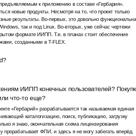
 предъявляемым к приложению в составе «Гербария».
ься новые продукты. Несмотря на то, что проект только
зные результаты. Во-первых, это довольно функциональн
ndows, так и под Linux. Во-вторых, уже сейчас чертежи
рытом формате ИИПП. Т.е. в планах стоит обеспечение
жами, созданными в T-FLEX.
id?
ожениям ИИПП конечных пользователей? Покуп
или что-то еще?
екте «Гербарий» разрабатывается так называемая единая
ечивающий каталогизацию, поиск, публикацию, загрузку
лько я знаю, окончательная схема лицензирования
 прорабатывает ФПИ, и здесь я не могу забегать вперёд.