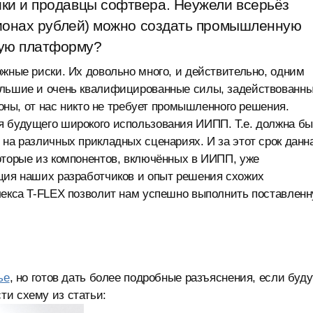
ки и продавцы софтвера. Неужели всерьёз
ллионах рублей) можно создать промышленную
ую платформу?
ожные риски. Их довольно много, и действительно, одним
ольшие и очень квалифицированные силы, задействованн
роны, от нас никто не требует промышленного решения.
я будущего широкого использования ИИПП. Т.е. должна бы
 на различных прикладных сценариях. И за этот срок данн
оторые из компонентов, включённых в ИИПП, уже
ация наших разработчиков и опыт решения схожих
плекса T-FLEX позволит нам успешно выполнить поставлен
ье
, но готов дать более подробные разъяснения, если буду
ти схему из статьи: