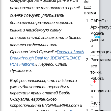
конкуренция на мировом рынке PLM
за
все
развивается не так просто и при её
время
оценке следует учитывать
САРУС+:
долгосрочное развитие мирового
Архитектур
рынка и неизбежную смену
модель
относительной значимости и бизнес-
данных
веса его отдельных ниш.
и
интеграци
Оригинал Verdi Ogewell «
Dassault Lands
Breakthrough Deal for 3DEXPERIENCE
Расставим
PLM Platform
». Перевод Ольги
все
Лукашенко.
точки.
Работа
Ещё раз напомним, что на isicad.ru
с
уже публиковались переводы и
координат
пересказы ярких статей Верди
в
Оджуэлла, европейского
Revit
корреспондента ENGINEERING.com и