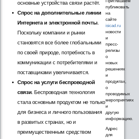
Приглашаем
основные устройства связи растёт.
публиковать
Спрос на дополнительные линии
на
сайте
Интернета и электронной почты
.
isicad.ru
новости
Поскольку компании и рынки
и
становятся все более глобальными
пресс-
релизы
по своей природе, потребность в
о
коммуникации с потребителями и
новых
решениях
поставщиками увеличивается.
и
продуктах,
Спрос на услуги беспроводной
о
связи
. Беспроводная технология
проводимых
мероприятиях
стала основным продуктом не только
и
для бизнеса и личного пользования
другую
информацию.
в развитых странах, но и
Адрес
преимущественным средством
для