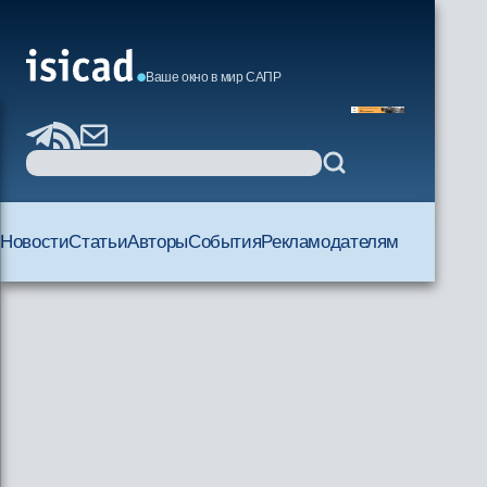
Ваше окно в мир САПР
Новости
Статьи
Авторы
События
Рекламодателям