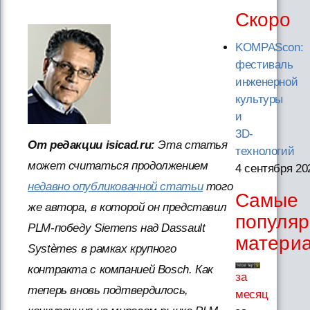
Скоро
KOMPAScon:
фестиваль
инженерной
культуры
и
3D-
От редакции isicad.ru:
Эта статья
технологий
может считаться продолжением
4 сентября 20
недавно опубликованной статьи
того
Самые
же автора, в которой он представил
популя
PLM-победу Siemens над Dassault
матери
Systèmes в рамках крупного
контракта с компанией Bosch. Как
за
теперь вновь подтвердилось,
месяц