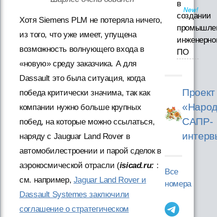
в
создании
Хотя Siemens PLM не потеряла ничего,
промышле
из того, что уже имеет, упущена
инженерно
возможность волнующего входа в
ПО
«новую» среду заказчика. А для
Dassault это была ситуация, когда
Проект
победа критически значима, так как
«Народ
компании нужно больше крупных
САПР-
побед, на которые можно ссылаться,
интерв
наряду с Jauguar Land Rover в
автомобилестроении и парой сделок в
аэрокосмической отрасли (
isicad.ru:
:
Все
см. например,
Jaguar Land Rover и
номера
Dassault Systemes заключили
соглашение о стратегическом