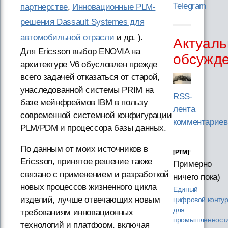
Telegram
партнерстве
,
Инновационные PLM-
решения Dassault Systemes для
автомобильной отрасли
и др. ).
Актуаль
Для Ericsson выбор ENOVIA на
обсужд
архитектуре V6 обусловлен прежде
всего задачей отказаться от старой,
унаследованной системы PRIM на
RSS-
базе мейнфреймов IBM в пользу
лента
современной системной конфигурации
комментариев
PLM/PDM и процессора базы данных.
По данным от моих источников в
[PTM]
Ericsson, принятое решение также
Примерно
связано с применением и разработкой
ничего пока)
новых процессов жизненного цикла
Единый
изделий, лучше отвечающих новым
цифровой конту
для
требованиям инновационных
промышленности
технологий и платформ, включая