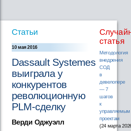
Статьи
Случай
статья
10 мая 2016
Методология
Dassault Systemes
внедрения
СОД
выиграла у
в
конкурентов
девелопере
— 7
революционную
шагов
PLM-сделку
к
управляемым
проектам
Верди Оджуэлл
(24 марта 202