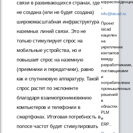
корреспонденци
связи в развивающихся странах, где
-
не создана (или не будет создана)
info@isicad.ru
широкомасштабная инфраструктура
Проект
isicad
наземных линий связи. Это не
нацелен
только стимулирует спрос на
на
укрепление
мобильные устройства, но и
контактов
между
повышает спрос на наземную
разработчиками,
(приемники и передатчики), равно
поставщиками
и
как и спутниковую аппаратуру. Такой
потребителями
спрос растет по экспоненте
промышленных
решений
благодаря взаимопроникновению
в
областях
компьютеров и телефонии в
PLM
смартфонах. Итоговая потребность в
и
ERP...
полосе частот будет стимулировать