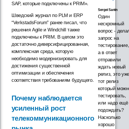
SAP, которые подключены к PRIM».
Sergei Sanin
Шведский журнал по PLM и ERP
Один
“VerkstadsForum” ранее писал, что
нескромный
решения Agile и Windchill также
вопрос - дела
подключены к PRIM. В целом это
запрос на
достаточно диверсифицированная,
тестирование
комплексная среда, которую
а в ответ
необходимо модернизировать для
отправили
достижения существенной
ждать новый
оптимизации и обеспечения
релиз, это уж
соответствия требованиям будущего.
тот релиз
который можн
тестировать,
Почему наблюдается
или надо ещё
усиленный рост
подождать?
телекоммуникационного
Насколько
хорошо
рынка