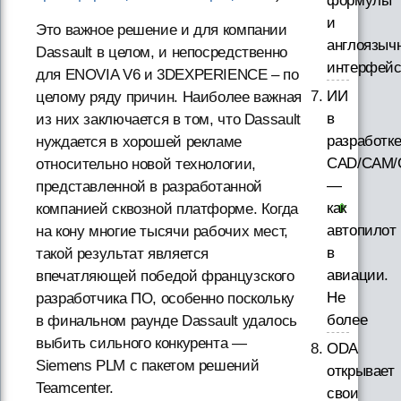
формулы
и
Это важное решение и для компании
англоязыч
Dassault в целом, и непосредственно
интерфей
для ENOVIA V6 и 3DEXPERIENCE – по
ИИ
целому ряду причин. Наиболее важная
в
из них заключается в том, что Dassault
разработк
нуждается в хорошей рекламе
CAD/CAM/
относительно новой технологии,
—
представленной в разработанной
как
компанией сквозной платформе. Когда
автопилот
на кону многие тысячи рабочих мест,
в
такой результат является
авиации.
впечатляющей победой французского
Не
разработчика ПО, особенно поскольку
более
в финальном раунде Dassault удалось
выбить сильного конкурента —
ODA
Siemens PLM с пакетом решений
открывает
Teamcenter.
свои