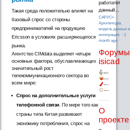
работатет
данный...
Такая среда положительно влияет на
САРУС+:
базовый спрос со стороны
Архитектура,
предпринимателей на продукцию
модель данных 
интеграция
·
1
Ericsson в условиях расширяющегося
month ago
рынка.
Форумы
Агентство CIMdata выделяет четыре
isicad
основных фактора, обуславливающих
значительный рост
телекоммуникационного сектора во
всем мире:
Спрос на дополнительные услуги
телефонной связи
. По мере того как
О
страны типа Китая развивают
проекте
экономику потребления, спрос на