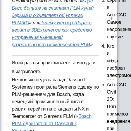
Скрипты
редактора ряда PLM-изданий: «
Карл
в
Басс больше не считает PLM кучей
AutoCAD.
дерьма и объявляет об успехах
Самое
PLM360
» и «
Почему Бернар Шарлес
недооцене
верит в 3DExperience как средство
оружие
устранения нынешней
разрозненности компонентов PLM
».
Кто
и
когда
Иной раз вы проигрываете, а иногда и
изобрел
выигрываете.
электромо
Несколько недель назад Dassault
AutoCAD
Systèmes проиграла Siemens сделку по
Civil
PLM-решениям для Bosch, когда
3D:
немецкий промышленный гигант
Пять
решил перейти на стандарты NX и
примеров
Teamcenter от Siemens PLM («
Bosch
внедрения
PLM-сдвигается от Dassault к
при
Siemens
»).