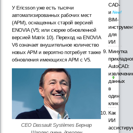
CAD-
У Ericsson уже есть тысячи
и
автоматизированных рабочих мест
BIM-
(АРМ), оснащенных старой версией
инструмен
ENOVIA (V5; или скорее обновленной
для
версией Matrix 10). Переход на ENOVIA
ИИ
V6 означает внушительное количество
Минутка
новых АРМ и вероятно потребует также
прикладно
обновления имеющихся АРМ с V5.
AutoCAD:
извлечени
данных
в
один
клик
Как
ИИ
CEO Dassault Systèmes Бернар
ассистиру
Шарлес очень доволен