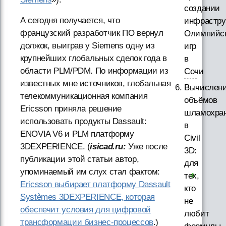
создании
А сегодня получается, что
инфрастру
французский разработчик ПО вернул
Олимпийс
должок, выиграв у Siemens одну из
игр
крупнейших глобальных сделок года в
в
области PLM/PDM. По информации из
Сочи
известных мне источников, глобальная
Вычислен
телекоммуникационная компания
объёмов
Ericsson приняла решение
шламохра
использовать продукты Dassault:
в
ENOVIA V6 и PLM платформу
Civil
3DEXPERIENCE. (
isicad.ru:
Уже после
3D:
публикации этой статьи автор,
для
упоминаемый им слух стал фактом:
тех,
Ericsson выбирает платформу Dassault
кто
Systèmes 3DEXPERIENCE, которая
не
обеспечит условия для цифровой
любит
трансформации бизнес-процессов
.)