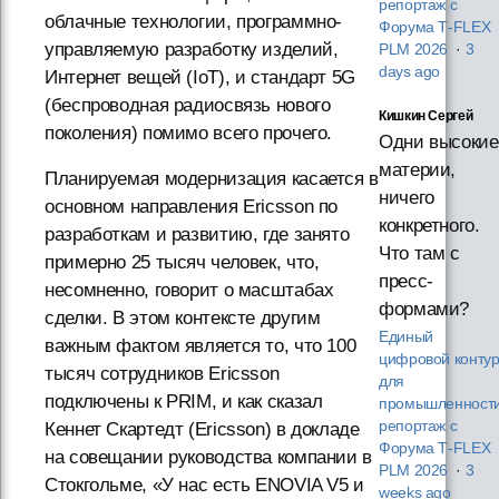
репортаж с
облачные технологии, программно-
Форума T‑FLEX
управляемую разработку изделий,
PLM 2026
·
3
days ago
Интернет вещей (IoT), и стандарт 5G
(беспроводная радиосвязь нового
Кишкин Сергей
поколения) помимо всего прочего.
Одни высокие
материи,
Планируемая модернизация касается в
ничего
основном направления Ericsson по
конкретного.
разработкам и развитию, где занято
Что там с
примерно 25 тысяч человек, что,
пресс-
несомненно, говорит о масштабах
формами?
сделки. В этом контексте другим
Единый
важным фактом является то, что 100
цифровой конту
тысяч сотрудников Ericsson
для
подключены к PRIM, и как сказал
промышленности
репортаж с
Кеннет Скартедт (Ericsson) в докладе
Форума T‑FLEX
на совещании руководства компании в
PLM 2026
·
3
Стокгольме, «У нас есть ENOVIA V5 и
weeks ago