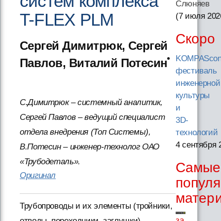
систем комплекса
Слюняев
T-FLEX PLM
(7 июля 202
Скоро
Сергей Димитрюк, Сергей
KOMPAScon
Павлов, Виталий Потесин
фестиваль
инженерной
культуры
С.Димитрюк – системный аналитик,
и
Сергей Павлов – ведущий специалист
3D-
отдела внедрения (Топ Системы),
технологий
4 сентября 
В.Потесин – инженер-технолог ОАО
«Трубодеталь».
Самые
Оригинал
попул
матер
Трубопроводы и их элементы (тройники,
за
отводы, переходники, заглушки),