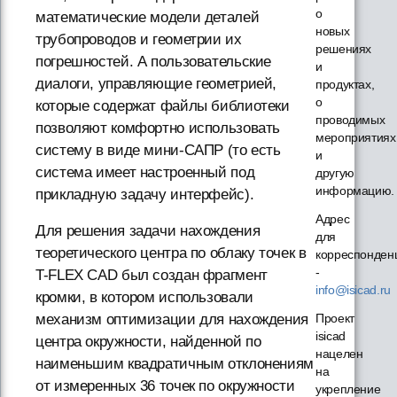
о
математические модели деталей
новых
трубопроводов и геометрии их
решениях
погрешностей. А пользовательские
и
диалоги, управляющие геометрией,
продуктах,
о
которые содержат файлы библиотеки
проводимых
позволяют комфортно использовать
мероприятиях
систему в виде мини-САПР (то есть
и
система имеет настроенный под
другую
информацию.
прикладную задачу интерфейс).
Адрес
Для решения задачи нахождения
для
теоретического центра по облаку точек в
корреспонден
-
T-FLEX CAD был создан фрагмент
info@isicad.ru
кромки, в котором использовали
Проект
механизм оптимизации для нахождения
isicad
центра окружности, найденной по
нацелен
наименьшим квадратичным отклонениям
на
от измеренных 36 точек по окружности
укрепление