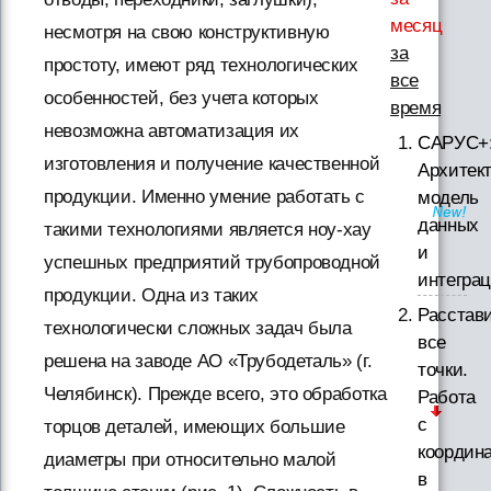
месяц
несмотря на свою конструктивную
за
простоту, имеют ряд технологических
все
особенностей, без учета которых
время
невозможна автоматизация их
САРУС+
изготовления и получение качественной
Архитект
продукции. Именно умение работать с
модель
данных
такими технологиями является ноу-хау
и
успешных предприятий трубопроводной
интегра
продукции. Одна из таких
Расстав
технологически сложных задач была
все
решена на заводе АО «Трубодеталь» (г.
точки.
Челябинск). Прежде всего, это обработка
Работа
с
торцов деталей, имеющих большие
координ
диаметры при относительно малой
в