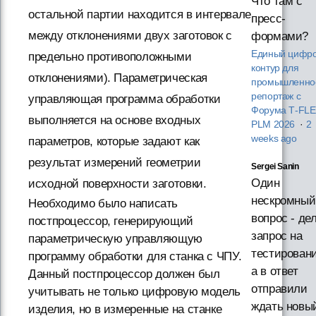
Что там с
остальной партии находится в интервале
пресс-
между отклонениями двух заготовок с
формами?
Единый цифр
предельно противоположными
контур для
отклонениями). Параметрическая
промышленнос
репортаж с
управляющая программа обработки
Форума T‑FL
выполняется на основе входных
PLM 2026
·
2
weeks ago
параметров, которые задают как
результат измерений геометрии
Sergei Sanin
Один
исходной поверхности заготовки.
нескромный
Необходимо было написать
вопрос - де
постпроцессор, генерирующий
запрос на
параметрическую управляющую
тестировани
программу обработки для станка с ЧПУ.
а в ответ
Данный постпроцессор должен был
отправили
учитывать не только цифровую модель
ждать новы
изделия, но в измеренные на станке