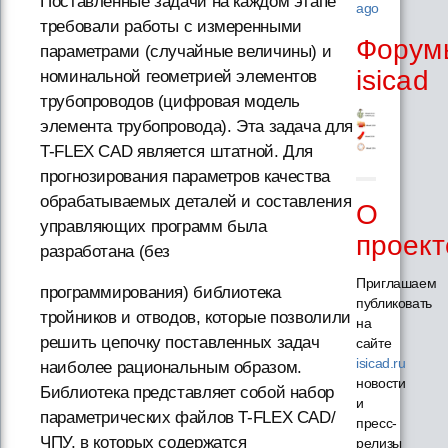
Поставленные задачи на каждом этапе
ago
требовали работы с измеренными
Форум
параметрами (случайные величины) и
isicad
номинальной геометрией элементов
трубопроводов (цифровая модель
элемента трубопровода). Эта задача для
T-FLEX CAD является штатной. Для
прогнозирования параметров качества
обрабатываемых деталей и составления
О
управляющих программ была
проект
разработана (без
Приглашаем
программирования) библиотека
публиковать
тройников и отводов, которые позволили
на
решить цепочку поставленных задач
сайте
isicad.ru
наиболее рациональным образом.
новости
Библиотека представляет собой набор
и
параметрических файлов T-FLEX CAD/
пресс-
ЧПУ, в которых содержатся
релизы