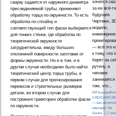
хочется ска
сварку задается от наружного диаметра
за ии всё-т
присоединяемой трубы, применяют
будущее.
обработку торца по окружности. То есть
Чертежи, 3D
обработка по сплайну и
модели,
соответствующий тип фаски выбирается
инженерное
для тонких стенок, где обработка по
проектиров
теоретической окружности
— всё это и
затруднительна, ввиду больших
к тому, что
отклонений поверхности заготовки от
берёт на се
формы окружности. Но и в том, и в
рутину, а
другом случае необходимо было найти
человек
теоретический центр торца трубы, в
занимается
первом случае для прогнозирования
тем, что...
перекосов и строительных размеров
ИИ в разработ
детали, во втором случае для
CAD/CAM/CAE
построения траектории обработки фаски
— как автопил
по окружности.
авиации. Не
более.
·
1 mo