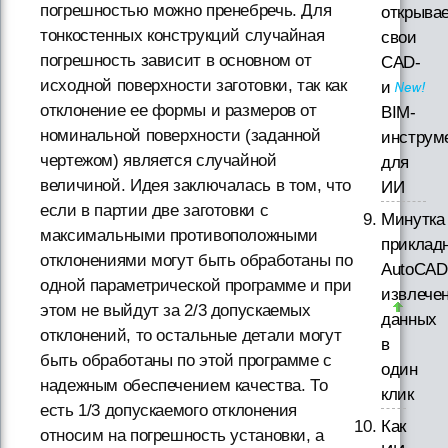
погрешностью можно пренебречь. Для
открыва
тонкостенных конструкций случайная
свои
погрешность зависит в основном от
CAD-
исходной поверхности заготовки, так как
и
отклонение ее формы и размеров от
BIM-
номинальной поверхности (заданной
инструм
чертежом) является случайной
для
величиной. Идея заключалась в том, что
ИИ
если в партии две заготовки с
Минутка
максимальными противоположными
приклад
отклонениями могут быть обработаны по
AutoCAD
одной параметрической программе и при
извлече
этом не выйдут за 2/3 допускаемых
данных
отклонений, то остальные детали могут
в
быть обработаны по этой программе с
один
надежным обеспечением качества. То
клик
есть 1/3 допускаемого отклонения
Как
относим на погрешность установки, а