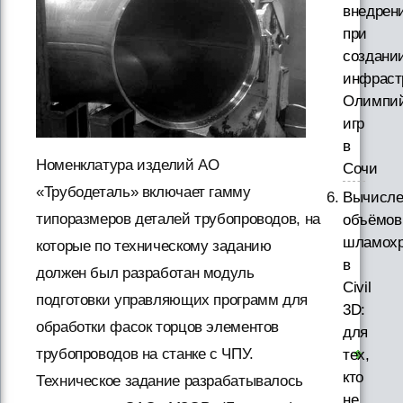
внедрен
при
создани
инфраст
Олимпий
игр
в
Номенклатура изделий АО
Сочи
«Трубодеталь» включает гамму
Вычисле
типоразмеров деталей трубопроводов, на
объёмов
шламох
которые по техническому заданию
в
должен был разработан модуль
Civil
подготовки управляющих программ для
3D:
обработки фасок торцов элементов
для
трубопроводов на станке с ЧПУ.
тех,
кто
Техническое задание разрабатывалось
не