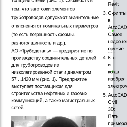
толщине стенки (рис. 1). Сложность в
Revit
том, что заготовки элементов
Скрипты
трубопроводов допускают значительные
в
отклонения от номинальных параметров
AutoCAD
Самое
(то есть погрешность формы,
недооце
разнотолщинность и др.).
оружие
АО «Трубодеталь» — предприятие по
Кто
производству соединительных деталей
и
для трубопроводов из
когда
низколегированной стали диаметром
изобрел
57…1420 мм (рис. 1). Предприятие
электро
выступает поставщиком для
строительства нефтяных и газовых
AutoCAD
коммуникаций, а также магистральных
Civil
сетей.
3D:
Пять
примеро