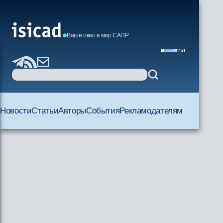
Ваше окно в мир САПР
Новости
Статьи
Авторы
События
Рекламодателям