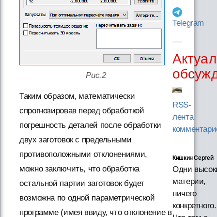
Telegram
Актуал
обсуж
Рис.2
Таким образом, математически
RSS-
спрогнозировав перед обработкой
лента
погрешность деталей после обработки
комментари
двух заготовок с предельными
противоположными отклонениями,
Кишкин Сергей
можно заключить, что обработка
Одни высок
материи,
остальной партии заготовок будет
ничего
возможна по одной параметрической
конкретного.
программе (имея ввиду, что отклонение в