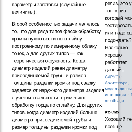
релиз, это 
параметры заготовки (случайные
тот релиз
величины).
который мо
Второй особенностью задачи являлось
тестировать
то, что для ряда типов фасок обработку
или надо е
кромки нужно вести по сплайну,
подождать?
построенному по измеренному облаку
Насколько
точек, а для других типов — как
хорошо
теоретическая окружность. Когда
работатет
диаметр изделий равен диаметру
данный...
присоединяемой трубы и размер
САРУС+:
толщины разделки кромки под сварку
Архитектура,
модель данны
задается от наружного диаметра изделия
интеграция
·
с учетом овальности, применяют
month ago
обработку торца по сплайну. Для других
типов, когда диаметр изделий больше
Kto Chto
Хороший тек
диаметра присоединяемой трубы и
вообще
размер толщины разделки кромки под