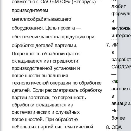
совместно с ОАО «МЗОР» (Беларусь) —
любит
производителем
формул
металлообрабатывающего
и
оборудования. Цель проекта —
англояз
интерфе
обеспечение качества продукции при
ИИ
обработке деталей партиями.
в
Погрешность обработки фасок
разработ
складывается из погрешности
CAD/CA
производственной установки и
—
погрешности выполнения
как
технологической операции по обработке
автопил
деталей. Если рассматривать обработку
в
партии заготовок, то погрешность
авиации
обработки складывается из
Не
систематических и случайных
более
погрешностей. При обработке
небольших партий систематической
ODA