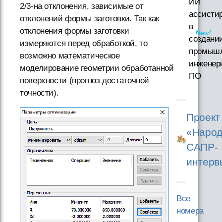
ИИ
2/3-на отклонения, зависимые от
ассисти
отклонений формы заготовки. Так как
в
отклонения формы заготовки
создани
измеряются перед обработкой, то
промышл
возможно математическое
инженер
моделирование геометрии обработанной
ПО
поверхности (прогноз достаточной
точности).
Проект
«Народ
САПР-
интерв
Все
номера