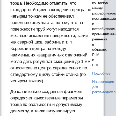
контактов
торца. Необходимо отметить, что
между
стандартный цикл нахождения центра по
разработчикам
четырем точкам не обеспечивал
поставщиками
надежного результата, потому что на
и
потребителям
поверхности труб могут находится
промышленны
местные искажения поверхности, такие
решений
как сварной шов, забоина и т. п.
в
Коррекция центра по методу
областях
PLM
наименьших квадратичных отклонений
и
могла дать результат смещения до 1 мм
ERP...
относительно центра определенного по
Подробнее
стандартному циклу стойки станка (по
четырем точкам).
Информация
для
Дополнительно созданный фрагмент
рекламодател
определяет качественные параметры
торца по овальности и допустимому
диаметру, а также визуализирует