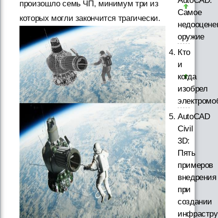
AutoCAD.
произошло семь ЧП, минимум три из
Самое
которых могли закончится трагически.
недооцене
оружие
Кто
и
когда
изобрел
электромо
AutoCAD
Civil
3D:
Пять
примеров
внедрения
при
создании
инфрастру