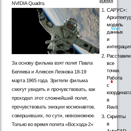
время
NVIDIA Quadro.
САРУС+:
Архитектур
модель
данных
и
интеграци
Расставим
За основу фильма взят полет Павла
все
точки.
Беляева и Алексея Леонова 18-19
Работа
марта 1965 года. Зрители фильма
с
смогут увидеть и прочувствовать, как
координат
проходил этот сложнейший полет,
в
прочувствовать эмоции космонавтов,
Revit
совершивших, по сути, невозможное.
Скрипты
в
Только во время полета «Восхода-2»