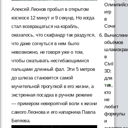
Олимпийс
Алексей Леонов пробыл в открытом
игр
космосе 12 минут и 9 секунд. Но когда
в
Сочи
стал возвращаться на корабль,
оказалось, что скафандр так раздулся,
Вычислен
объёмов
что даже согнуться в нем было
шламохра
невозможно, не говоря уже о том,
в
чтобы сматывать несгибающимися
Civil
пальцами длинный фал. Эти 5 метров
3D:
до шлюза становятся самой
для
тех,
мучительной прогулкой в его жизни, а
кто
экстренная посадка в ручном режиме
не
— примером невероятной воли к жизни
любит
самого Леонова и его напарника Павла
формулы
Беляева.
и