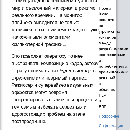
совмещать дополненный/виртуальный
мир и съемочный материал в режиме
Проект
isicad
реального времени. На монитор
нацелен
плейбека выводится не только
на
хромакей, но и снимаемые кадры с уже
укрепление
наложенными элементами
контактов
между
компьютерной графики».
разработчиками,
поставщиками
Это позволяет оператору точнее
и
выстраивать композицию кадра, актеру
потребителями
- сразу понимать, как будет выглядеть
промышленных
окружение или незримый партнер.
решений
в
Режиссер и супервайзер визуальных
областях
эффектов могут вовремя
PLM
скорректировать съемочный процесс и
и
тем самым избежать серьезных и
ERP...
дорогостоящих проблем на этапе
Подробнее
постпродакшна.
Информация