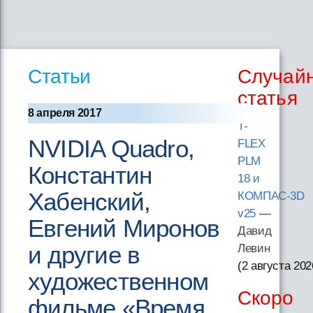
Статьи
Случай
статья
8 апреля 2017
T-
NVIDIA Quadro,
FLEX
PLM
Константин
18 и
Хабенский,
КОМПАС-3D
v25
—
Евгений Миронов
Давид
и другие в
Левин
(2 августа 202
художественном
Скоро
фильме «Время