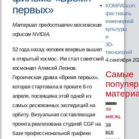
KOMPAScon:
первых»
фестиваль
инженерной
Материал предоставлен московским
культуры
офисом NVIDIA.
и
3D-
52 года назад человек впервые вышел
технологий
в открытый космос. Им стал советский
4 сентября 20
космонавт Алексей Леонов.
Самые
Героическая драма «Время первых»,
популя
которая стартовала в прокате 6-го
матери
апреля, посвящена этой одной из
самых рискованных экспедиций на
за
орбиту. Визуальная составляющая
месяц
проекта реализована студией CGF на
за
все
базе профессиональной графики