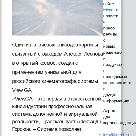
сайте
isicad.ru
новости
и
пресс-
релизы
о
Один из ключевых эпизодов картины,
новых
решениях
связанный с выходом Алексея Леонова
и
в открытый космос, создан с
продуктах,
о
применением уникальной для
проводимых
российского кинематографа системы
мероприятиях
и
View GA.
другую
«ViewGA – это первая в отечественной
информацию.
киноиндустрии профессиональная
Адрес
система дополненной и виртуальной
для
реальности, - рассказывает Александр
корреспонденци
Горохов. – Система позволяет
-
info@isicad.ru