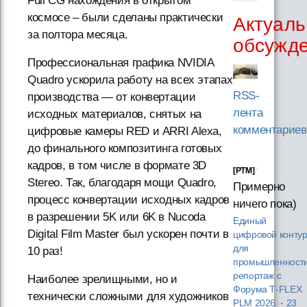
Full CG нахождения в открытом
космосе – были сделаны практически
Актуаль
за полтора месяца.
обсужд
Профессиональная графика NVIDIA
Quadro ускорила работу на всех этапах
RSS-
производства — от конвертации
лента
исходных материалов, снятых на
комментариев
цифровые камеры RED и ARRI Alexa,
до финального композитинга готовых
кадров, в том числе в формате 3D
[PTM]
Stereo. Так, благодаря мощи Quadro,
Примерно
процесс конвертации исходных кадров
ничего пока)
в разрешении 5K или 6K в Nucoda
Единый
Digital Film Master был ускорен почти в
цифровой конту
для
10 раз!
промышленности
репортаж с
Наиболее зрелищными, но и
Форума T‑FLEX
технически сложными для художников
PLM 2026
·
23