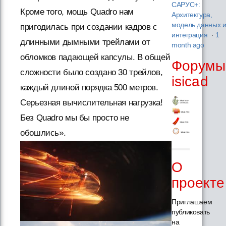
САРУС+:
Кроме того, мощь Quadro нам
Архитектура,
модель данных 
пригодилась при создании кадров с
интеграция
·
1
длинными дымными трейлами от
month ago
обломков падающей капсулы. В общей
Форумы
сложности было создано 30 трейлов,
isicad
каждый длиной порядка 500 метров.
Серьезная вычислительная нагрузка!
Без Quadro мы бы просто не
обошлись».
О
проекте
Приглашаем
публиковать
на