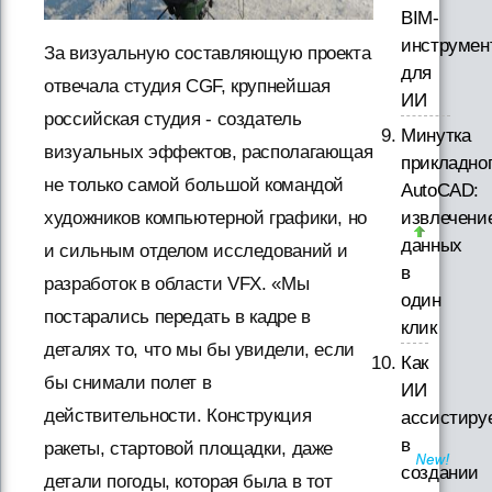
BIM-
инструмен
За визуальную составляющую проекта
для
отвечала студия CGF, крупнейшая
ИИ
российская студия - создатель
Минутка
визуальных эффектов, располагающая
прикладно
не только самой большой командой
AutoCAD:
извлечени
художников компьютерной графики, но
данных
и сильным отделом исследований и
в
разработок в области VFX. «Мы
один
постарались передать в кадре в
клик
деталях то, что мы бы увидели, если
Как
бы снимали полет в
ИИ
действительности. Конструкция
ассистиру
в
ракеты, стартовой площадки, даже
создании
детали погоды, которая была в тот