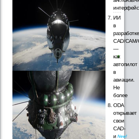
англоязыч
интерфей
ИИ
в
разработк
CAD/CAM/
—
как
автопилот
в
авиации.
Не
более
ODA
открывает
свои
CAD-
и