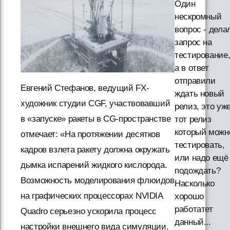
Один
нескромный
вопрос - дела
запрос на
тестирование
а в ответ
отправили
Евгений Стефанов, ведущий FX-
ждать новый
художник студии CGF, участвовавший
релиз, это уж
в «запуске» ракеты в CG-пространстве
тот релиз
который можн
отмечает: «На протяжении десятков
тестировать,
кадров взлета ракету должна окружать
или надо ещё
дымка испарений жидкого кислорода.
подождать?
Возможность моделирования флюидов
Насколько
на графических процессорах NVIDIA
хорошо
работатет
Quadro серьезно ускорила процесс
данный...
настройки внешнего вида симуляции.