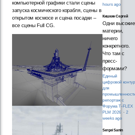
компьютерной графики стали сцены
hours ago
запуска космического корабля, сцены в
Кишкин Сергей
открытом космосе и сцена посадки –
Одни высокие
все сцены Full CG.
материи,
ничего
конкретного.
Что там с
пресс-
формами?
Единый
цифровой конту
для
промышленности
репортаж с
Форума T‑FLEX
PLM 2026
·
2
weeks ago
Sergei Sanin