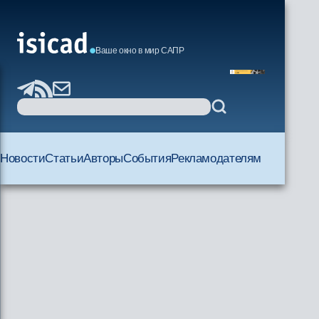
Ваше окно в мир САПР
Новости
Статьи
Авторы
События
Рекламодателям