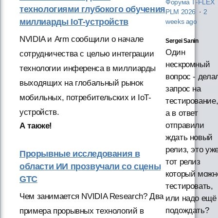
Форума T‑FLEX
технологиями глубокого обучения
PLM 2026
·
2
миллиарды IoT-устройств
weeks ago
NVIDIA и Arm сообщили о начале
Sergei Sanin
Один
сотрудничества с целью интеграции
нескромный
технологии инференса в миллиарды
вопрос - дела
выходящих на глобальный рынок
запрос на
мобильных, потребительских и IoT-
тестирование
устройств.
а в ответ
отправили
А также!
ждать новый
релиз, это уж
Прорывные исследования в
тот релиз
области ИИ прозвучали со сцены
который можн
GTC
тестировать,
Чем занимается NVIDIA Research? Два
или надо ещё
подождать?
примера прорывных технологий в