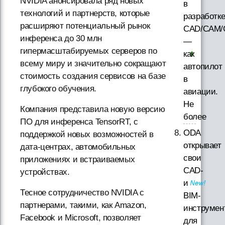
NVIDIA анонсировала ряд новых
в
технологий и партнерств, которые
разработк
расширяют потенциальный рынок
CAD/CAM/
инференса до 30 млн
—
гипермасштабируемых серверов по
как
всему миру и значительно сокращают
автопилот
стоимость создания сервисов на базе
в
глубокого обучения.
авиации.
Не
Компания представила новую версию
более
ПО для инференса TensorRT, с
ODA
поддержкой новых возможностей в
открывает
дата-центрах, автомобильных
свои
приложениях и встраиваемых
CAD-
устройствах.
и
Тесное сотрудничество NVIDIA с
BIM-
партнерами, такими, как Amazon,
инструмен
Facebook и Microsoft, позволяет
для