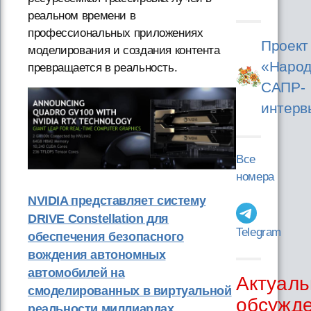
реальном времени в
профессиональных приложениях
Проект
моделирования и создания контента
«Народ
превращается в реальность.
САПР-
интерв
Все
номера
NVIDIA представляет систему
DRIVE Constellation для
Telegram
обеспечения безопасного
вождения автономных
автомобилей на
Актуаль
смоделированных в виртуальной
обсужд
реальности миллиардах