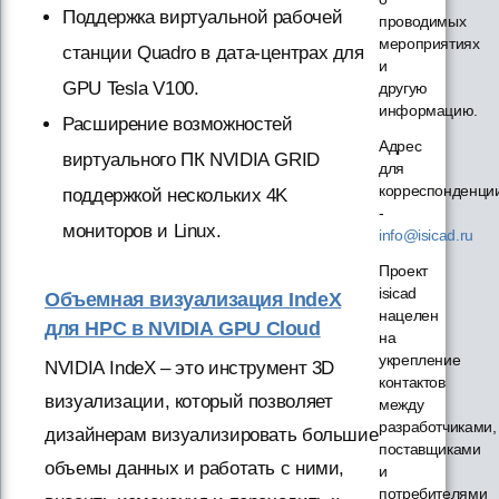
Поддержка виртуальной рабочей
проводимых
мероприятиях
станции Quadro в дата-центрах для
и
GPU Tesla V100.
другую
информацию.
Расширение возможностей
Адрес
виртуального ПК NVIDIA GRID
для
корреспонденци
поддержкой нескольких 4K
-
мониторов и Linux.
info@isicad.ru
Проект
isicad
Объемная визуализация IndeX
нацелен
для HPC в NVIDIA GPU Cloud
на
укрепление
NVIDIA IndeX – это инструмент 3D
контактов
визуализации, который позволяет
между
разработчиками,
дизайнерам визуализировать большие
поставщиками
объемы данных и работать с ними,
и
потребителями