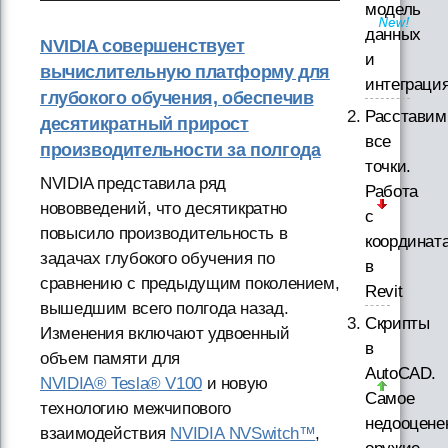
модель
данных
NVIDIA совершенствует
и
вычислительную платформу для
интеграци
глубокого обучения, обеспечив
Расставим
десятикратный прирост
все
производительности за полгода
точки.
NVIDIA представила ряд
Работа
нововведений, что десятикратно
с
повысило производительность в
координат
задачах глубокого обучения по
в
сравнению с предыдущим поколением,
Revit
вышедшим всего полгода назад.
Скрипты
Изменения включают удвоенный
в
объем памяти для
AutoCAD.
NVIDIA® Tesla® V100
и новую
Самое
технологию межчипового
недооцене
взаимодействия
NVIDIA NVSwitch™
,