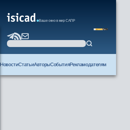
Ваше окно в мир САПР
Новости
Статьи
Авторы
События
Рекламодателям