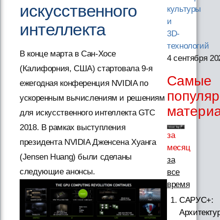
искусственного
культуры
и
интеллекта
3D-
технологий
В конце марта в Сан-Хосе
4 сентября 20
(Калифорния, США) стартовала 9-я
Самые
ежегодная конференция NVIDIA по
популя
ускоренным вычислениям и решениям
матери
для искусственного интеллекта GTC
2018. В рамках выступления
за
президента NVIDIA Дженсена Хуанга
месяц
(Jensen Huang) были сделаны
за
следующие анонсы.
все
время
САРУС+:
Архитектур