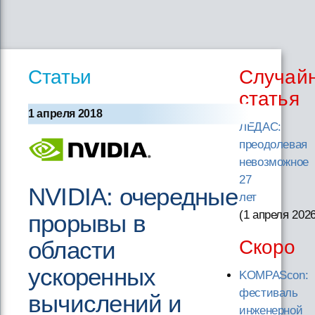
Статьи
Случай
статья
1 апреля 2018
ЛЕДАС:
преодолевая
невозможное
27
NVIDIA: очередные
лет
(1 апреля 202
прорывы в
области
Скоро
ускоренных
KOMPAScon:
фестиваль
вычислений и
инженерной