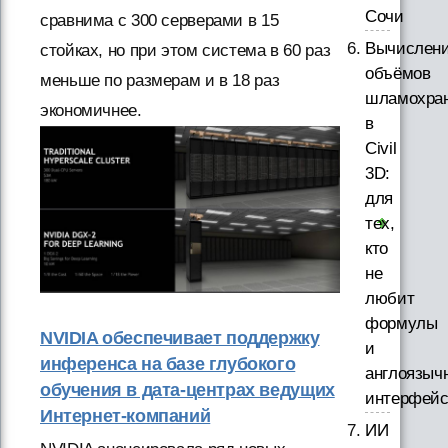
Сочи
сравнима с 300 серверами в 15
Вычислен
стойках, но при этом система в 60 раз
объёмов
меньше по размерам и в 18 раз
шламохра
экономичнее.
в
Civil
3D:
для
тех,
кто
не
любит
формулы
NVIDIA обеспечивает поддержку
и
инференса на базе глубокого
англоязыч
обучения в дата-центрах ведущих
интерфей
Интернет-компаний
ИИ