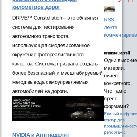
километров дорог
DRIVE™ Constellation – это облачная
RSS-
система для тестирования
лента
комментариев
автономного транспорта,
использующая смоделированное
Кишкин Сергей
окружение фотореалистичного
Одни высокие
качества. Система призвана создать
материи,
более безопасный и масштабируемый
ничего
метод вывода самоуправляемых
конкретного.
Что там с
автомобилей на дороги.
пресс-
формами?
Единый цифров
контур для
промышленности
репортаж с
NVIDIA и Arm наделят