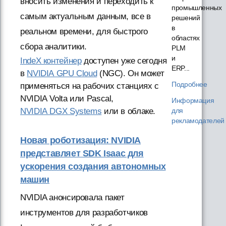
вносить изменения и переходить к
промышленных
самым актуальным данным, все в
решений
в
реальном времени, для быстрого
областях
сбора аналитики.
PLM
и
IndeX контейнер
доступен уже сегодня
ERP...
в
NVIDIA GPU Cloud
(NGC). Он может
Подробнее
применяться на рабочих станциях с
NVIDIA Volta или Pascal,
Информация
NVIDIA DGX Systems
или в облаке.
для
рекламодателей
Новая роботизация: NVIDIA
представляет SDK Isaac для
ускорения создания автономных
машин
NVIDIA анонсировала пакет
инструментов для разработчиков