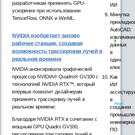
разработчикам применять GPU-
ИИ
ускорение при использовании
Минутка
TensorFlow, ONNX и WinML.
прикладно
AutoCAD:
NVIDIA изобретает заново
извлечени
рабочие станции, создавая
данных
возможность трассировки лучей в
в
реальном времени
один
клик
NVIDIA анонсировала графический
процессор NVIDIA® Quadro® GV100 с
Как
технологией NVIDIA RTX™, который
ИИ
впервые позволит дизайнерам
ассистиру
применять трассировку лучей в
в
реальном времени.
создании
промышле
Благодаря NVIDIA RTX в сочетании с
инженерно
мощным GPU Quadro GV100,
ПО
ресурсоемкая трассировка лучей в