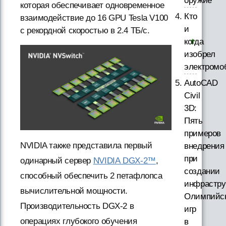
оружие
которая обеспечивает одновременное
Кто
взаимодействие до 16 GPU Tesla V100
и
с рекордной скоростью в 2.4 ТБ/с.
когда
изобрел
электромо
AutoCAD
Civil
3D:
Пять
примеров
NVIDIA также представила первый
внедрения
при
одинарный сервер
NVIDIA DGX-2™
,
создании
способный обеспечить 2 петафлопса
инфрастру
вычислительной мощности.
Олимпийс
Производительность DGX-2 в
игр
операциях глубокого обучения
в