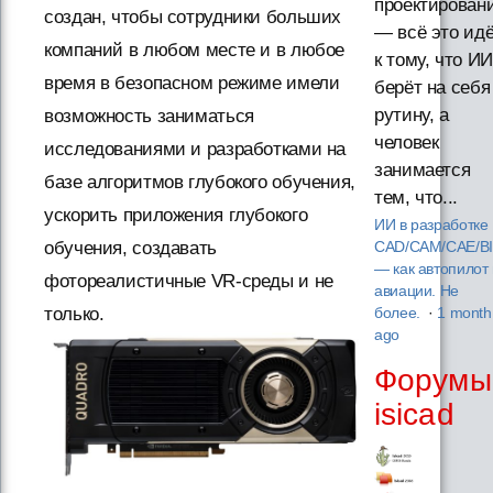
проектирован
создан, чтобы сотрудники больших
— всё это ид
компаний в любом месте и в любое
к тому, что ИИ
время в безопасном режиме имели
берёт на себя
рутину, а
возможность заниматься
человек
исследованиями и разработками на
занимается
базе алгоритмов глубокого обучения,
тем, что...
ускорить приложения глубокого
ИИ в разработке
обучения, создавать
CAD/CAM/CAE/B
— как автопилот 
фотореалистичные VR-среды и не
авиации. Не
только.
более.
·
1 month
ago
Форумы
isicad