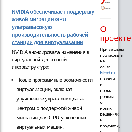
NVIDIA обеспечивает поддержку
живой миграции GPU,
ультравысокую
О
производительность рабочей
проекте
станции для виртуализации
Приглашаем
NVIDIA анонсировала изменения в
публиковать
виртуальной десктопной
на
инфраструктуре:
сайте
isicad.ru
новости
Новые программные возможности
и
виртуализации, включая
пресс-
релизы
улучшенное управление дата-
о
центром с поддержкой живой
новых
решениях
миграции для GPU-ускоренных
и
продуктах,
виртуальных машин.
о