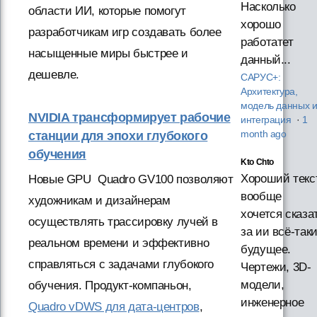
Насколько
области ИИ, которые помогут
хорошо
разработчикам игр создавать более
работатет
насыщенные миры быстрее и
данный...
дешевле.
САРУС+:
Архитектура,
модель данных 
NVIDIA трансформирует рабочие
интеграция
·
1
станции для эпохи глубокого
month ago
обучения
Kto Chto
Хороший текст
Новые GPU Quadro GV100 позволяют
вообще
художникам и дизайнерам
хочется сказа
осуществлять трассировку лучей в
за ии всё-так
реальном времени и эффективно
будущее.
справляться с задачами глубокого
Чертежи, 3D-
модели,
обучения. Продукт-компаньон,
инженерное
Quadro vDWS для дата-центров
,