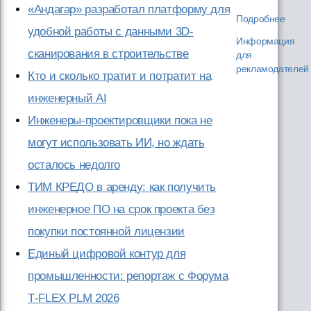
«Андагар» разработал платформу для
Подробнее
удобной работы с данными 3D-
Информация
сканирования в строительстве
для
рекламодателей
Кто и сколько тратит и потратит на
инженерный AI
Инженеры-проектировщики пока не
могут использовать ИИ, но ждать
осталось недолго
ТИМ КРЕДО в аренду: как получить
инженерное ПО на срок проекта без
покупки постоянной лицензии
Единый цифровой контур для
промышленности: репортаж с Форума
T‑FLEX PLM 2026