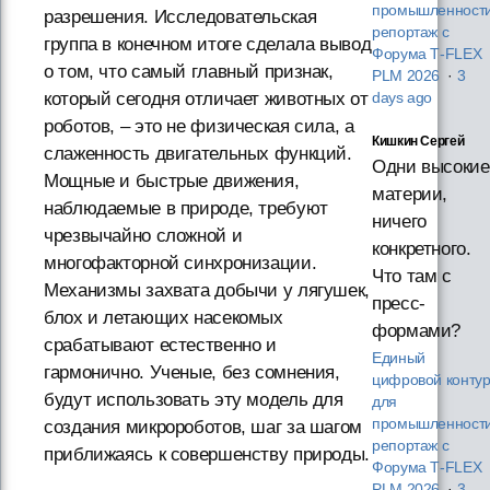
промышленности
разрешения. Исследовательская
репортаж с
группа в конечном итоге сделала вывод
Форума T‑FLEX
о том, что самый главный признак,
PLM 2026
·
3
который сегодня отличает животных от
days ago
роботов, – это не физическая сила, а
Кишкин Сергей
слаженность двигательных функций.
Одни высокие
Мощные и быстрые движения,
материи,
наблюдаемые в природе, требуют
ничего
чрезвычайно сложной и
конкретного.
многофакторной синхронизации.
Что там с
Механизмы захвата добычи у лягушек,
пресс-
блох и летающих насекомых
формами?
срабатывают естественно и
Единый
гармонично. Ученые, без сомнения,
цифровой конту
будут использовать эту модель для
для
промышленности
создания микророботов, шаг за шагом
репортаж с
приближаясь к совершенству природы.
Форума T‑FLEX
PLM 2026
·
3