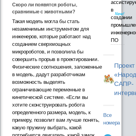
ассистиру
Скоро ли появятся роботы,
в
сравнимые с животными?
создании
Такая модель могла бы стать
промышле
незаменимым инструментом для
инженерно
инженеров, которые работают над
ПО
созданием сверхмощных
микророботов, и позволила бы
совершить прорыв в проектировании.
Проект
Физические соотношения, заложенные
«Народ
в модель, дадут разработчикам
возможность выделять
САПР-
ограничивающие переменные в
интерв
кинетической системе. «Если вы
хотите сконструировать робота
определенного размера, модель, к
Все
примеру, позволит вам лучше понять,
номера
какую пружину выбрать, какой
потребуется двигатель, какой замок