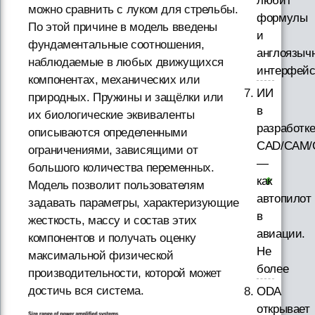
любит
можно сравнить с луком для стрельбы.
формулы
По этой причине в модель введены
и
фундаментальные соотношения,
англоязыч
наблюдаемые в любых движущихся
интерфей
компонентах, механических или
ИИ
природных. Пружины и защёлки или
в
их биологические эквиваленты
разработк
описываются определенными
CAD/CAM/
ограничениями, зависящими от
—
большого количества переменных.
как
Модель позволит пользователям
автопилот
задавать параметры, характеризующие
в
жесткость, массу и состав этих
авиации.
компонентов и получать оценку
Не
максимальной физической
более
производительности, которой может
достичь вся система.
ODA
открывает