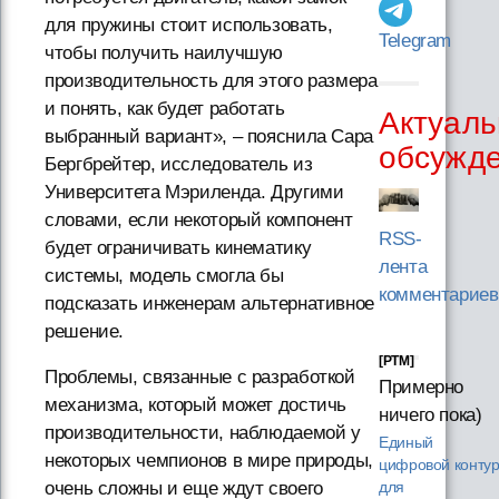
для пружины стоит использовать,
Telegram
чтобы получить наилучшую
производительность для этого размера
и понять, как будет работать
Актуаль
выбранный вариант», – пояснила Сара
обсужд
Бергбрейтер, исследователь из
Университета Мэриленда. Другими
словами, если некоторый компонент
RSS-
будет ограничивать кинематику
лента
системы, модель смогла бы
комментариев
подсказать инженерам альтернативное
решение.
[PTM]
Проблемы, связанные с разработкой
Примерно
механизма, который может достичь
ничего пока)
производительности, наблюдаемой у
Единый
некоторых чемпионов в мире природы,
цифровой конту
очень сложны и еще ждут своего
для