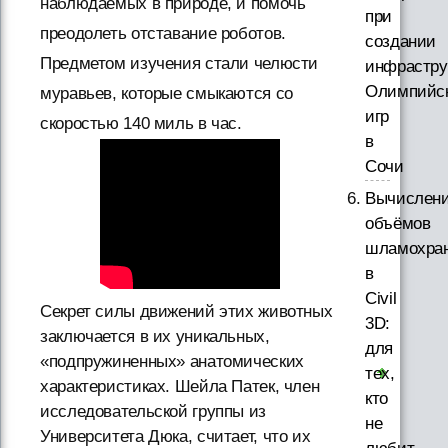
наблюдаемых в природе, и помочь
при
преодолеть отставание роботов.
создании
Предметом изучения стали челюсти
инфрастру
Олимпийс
муравьев, которые смыкаются со
игр
скоростью 140 миль в час.
в
Сочи
Вычислен
объёмов
шламохра
в
Civil
Секрет силы движений этих животных
3D:
заключается в их уникальных,
для
«подпружиненных» анатомических
тех,
характеристиках. Шейла Патек, член
кто
исследовательской группы из
не
Университета Дюка, считает, что их