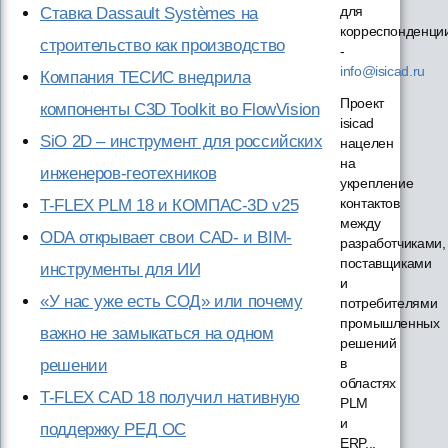
для
Ставка Dassault Systèmes на
корреспонденци
строительство как производство
-
info@isicad.ru
Компания ТЕСИС внедрила
Проект
компоненты C3D Toolkit во FlowVision
isicad
SiO 2D – инструмент для российских
нацелен
на
инженеров-геотехников
укрепление
контактов
T-FLEX PLM 18 и КОМПАС-3D v25
между
ODA открывает свои CAD- и BIM-
разработчиками,
поставщиками
инструменты для ИИ
и
«У нас уже есть СОД» или почему
потребителями
промышленных
важно не замыкаться на одном
решений
в
решении
областях
T-FLEX CAD 18 получил нативную
PLM
и
поддержку РЕД ОС
ERP...