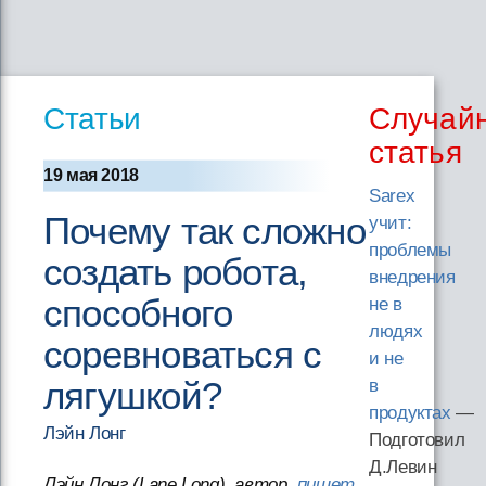
Статьи
Случай
статья
19 мая 2018
Sarex
Почему так сложно
учит:
проблемы
создать робота,
внедрения
способного
не в
людях
соревноваться с
и не
лягушкой?
в
продуктах
—
Лэйн Лонг
Подготовил
Д.Левин
Лэйн Лонг (Lane Long), автор,
пишет