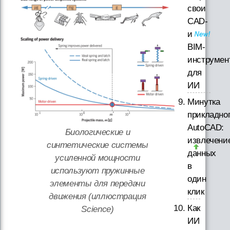
свои
CAD-
и
BIM-
инструмен
для
ИИ
Минутка
прикладно
AutoCAD:
Биологические и
извлечени
синтетические системы
данных
усиленной мощности
в
используют пружинные
один
элементы для передачи
клик
движения (иллюстрация
Как
Science)
ИИ