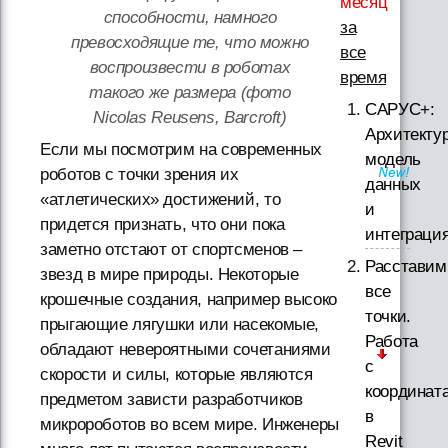
месяц
способности, намного
за
превосходящие те, что можно
все
воспроизвести в роботах
время
такого же размера (фото
САРУС+:
Nicolas Reusens, Barcroft)
Архитектур
Если мы посмотрим на современных
модель
роботов с точки зрения их
данных
«атлетических» достижений, то
и
придется признать, что они пока
интеграци
заметно отстают от спортсменов –
Расставим
звезд в мире природы. Некоторые
все
крошечные создания, например высоко
точки.
прыгающие лягушки или насекомые,
Работа
обладают невероятными сочетаниями
с
скорости и силы, которые являются
координат
предметом зависти разработчиков
в
микророботов во всем мире. Инженеры
Revit