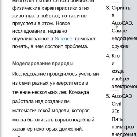
много лет пытаются воспроизвести
Скрипты
физические характеристики этих
в
животных в роботах, но так и не
AutoCAD.
преуспели в этом. Новое
Самое
исследование, недавно
недооцене
опубликованное в
Science
, помогает
оружие
понять, в чем состоит проблема.
Кто
и
Моделирование природы
когда
Исследование проводилось учеными
изобрел
из семи разных университетов в
электромо
течение нескольких лет. Команда
AutoCAD
работала над созданием
Civil
математической модели, которая
3D:
Пять
могла бы описать взрывоподобный
примеров
характер некоторых движений,
внедрения