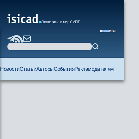
Ваше окно в мир САПР
Новости
Статьи
Авторы
События
Рекламодателям