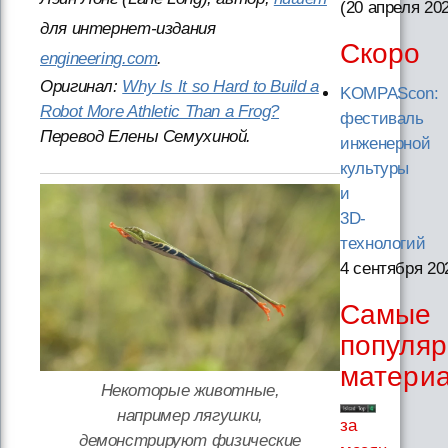
(20 апреля 20
для интернет-издания
Скоро
engineering.com
.
Оригинал:
Why Is It so Hard to Build a
KOMPAScon:
Robot More Athletic Than a Frog?
фестиваль
Перевод Елены Семухиной.
инженерной
культуры
и
3D-
технологий
4 сентября 20
Самые
популя
матери
Некоторые животные,
например лягушки,
за
демонстрируют физические