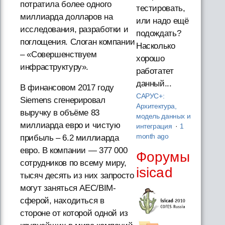
потратила более одного
тестировать,
миллиарда долларов на
или надо ещё
исследования, разработки и
подождать?
поглощения. Слоган компании
Насколько
– «Совершенствуем
хорошо
инфраструктуру».
работатет
данный...
В финансовом 2017 году
САРУС+:
Siemens сгенерировал
Архитектура,
выручку в объёме 83
модель данных и
миллиарда евро и чистую
интеграция
·
1
month ago
прибыль – 6.2 миллиарда
евро. В компании — 377 000
Форумы
сотрудников по всему миру,
isicad
тысяч десять из них запросто
могут заняться AEC/BIM-
сферой, находиться в
стороне от которой одной из