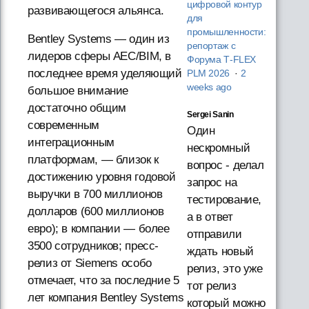
цифровой контур
развивающегося альянса.
для
промышленности:
Bentley Systems — один из
репортаж с
лидеров сферы AEC/BIM, в
Форума T‑FLEX
последнее время уделяющий
PLM 2026
·
2
weeks ago
большое внимание
достаточно общим
Sergei Sanin
современным
Один
интеграционным
нескромный
платформам, — близок к
вопрос - делал
достижению уровня годовой
запрос на
выручки в 700 миллионов
тестирование,
долларов (600 миллионов
а в ответ
евро); в компании — более
отправили
3500 сотрудников; пресс-
ждать новый
релиз от Siemens особо
релиз, это уже
отмечает, что за последние 5
тот релиз
лет компания Bentley Systems
который можно