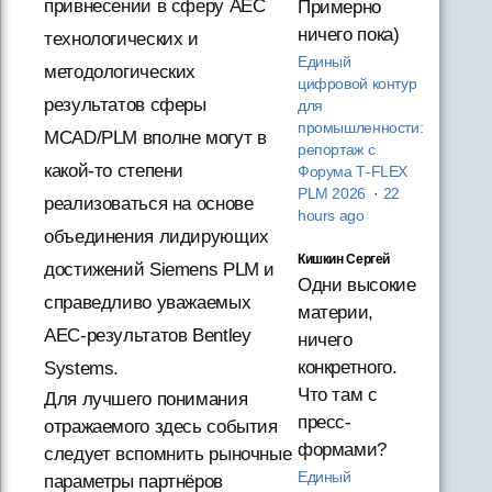
привнесении в сферу AEC
Примерно
ничего пока)
технологических и
Единый
методологических
цифровой контур
результатов сферы
для
промышленности:
MCAD/PLM вполне могут в
репортаж с
какой-то степени
Форума T‑FLEX
PLM 2026
·
22
реализоваться на основе
hours ago
объединения лидирующих
Кишкин Сергей
достижений Siemens PLM и
Одни высокие
справедливо уважаемых
материи,
AEC-результатов Bentley
ничего
конкретного.
Systems.
Что там с
Для лучшего понимания
пресс-
отражаемого здесь события
формами?
следует вспомнить рыночные
Единый
параметры партнёров