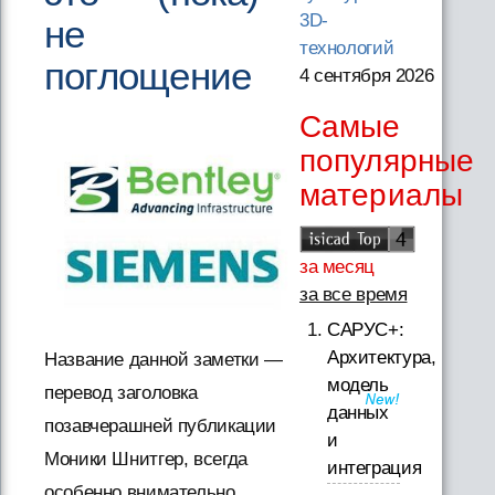
3D-
не
технологий
поглощение
4 сентября 2026
Самые
популярные
материалы
за месяц
за все время
САРУС+:
Архитектура,
Название данной заметки —
модель
перевод заголовка
данных
позавчерашней публикации
и
Моники Шнитгер, всегда
интеграция
особенно внимательно