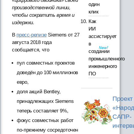
«цифрового двойника» своей
один
производственной линии,
клик
чтобы сократить время и
Как
издержки.
ИИ
В
пресс-релизе
Siemens от 27
ассистирует
августа 2018 года
в
сообщается, что
создании
промышленного
пул совместных проектов
инженерного
доведён до 100 миллионов
ПО
евро,
доля акций Bentley,
Проект
принадлежащих Siemens
«Народ
теперь составляет 9%,
САПР-
фокус совместных работ
интерв
по-прежнему сосредоточен