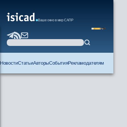
Ваше окно в мир САПР
Новости
Статьи
Авторы
События
Рекламодателям