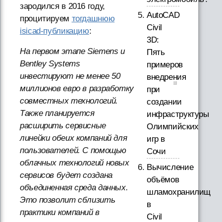
зародился в 2016 году,
AutoCAD
процитируем
тогдашнюю
Civil
isicad-публикацию
:
3D:
На первом этапе Siemens и
Пять
Bentley Systems
примеров
инвестируют не менее 50
внедрения
миллионов евро в разработку
при
совместных технологий.
создании
Также планируется
инфраструктуры
расширить сервисные
Олимпийских
линейки обеих компаний для
игр в
пользователей. С помощью
Сочи
облачных технологий новых
Вычисление
сервисов будет создана
объёмов
объединенная среда данных.
шламохранилищ
Это позволит сблизить
в
практики компаний в
Civil