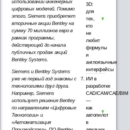
использовании инженерных
3D:
цифровых моделей. Помимо
для
этого, Siemens приобретет
тех,
вторичные акции Bentley на
кто
сумму 70 миллионов евро в
не
рамках программы,
любит
действующей до начала
формулы
публичных продаж акций
и
Bentley Systems.
англоязычные
интерфейсы
Siemens и Bentley Systems
ИИ в
уже не первый год знакомы с
разработке
технологиями друг друга.
CAD/CAM/CAE/BIM
Например, Siemens
—
использует решения Bentley
как
по направлениям «Цифровые
автопилот
Технологии» и
в
«Автоматизация
авиации.
Производства». ПО Bentley