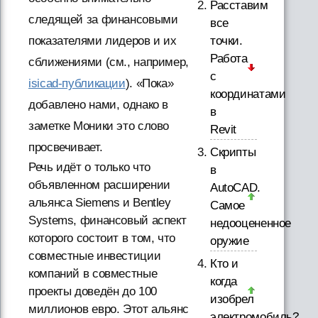
Расставим
следящей за финансовыми
все
точки.
показателями лидеров и их
Работа
сближениями (см., например,
с
isicad-публикации
). «Пока»
координатами
добавлено нами, однако в
в
заметке Моники это слово
Revit
просвечивает.
Скрипты
Речь идёт о только что
в
объявленном расширении
AutoCAD.
альянса Siemens и Bentley
Самое
Systems, финансовый аспект
недооцененное
которого состоит в том, что
оружие
совместные инвестиции
Кто и
компаний в совместные
когда
проекты доведён до 100
изобрел
миллионов евро. Этот альянс
электромобиль?