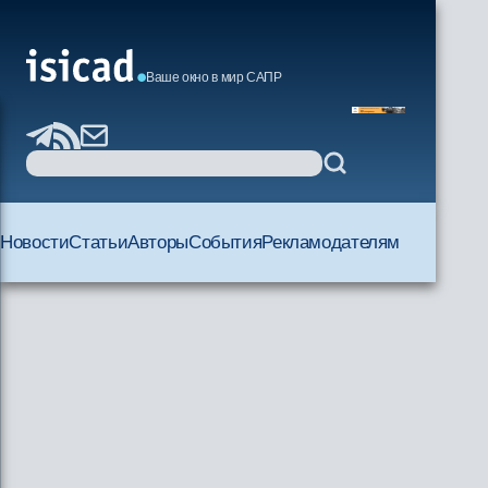
Ваше окно в мир САПР
Новости
Статьи
Авторы
События
Рекламодателям