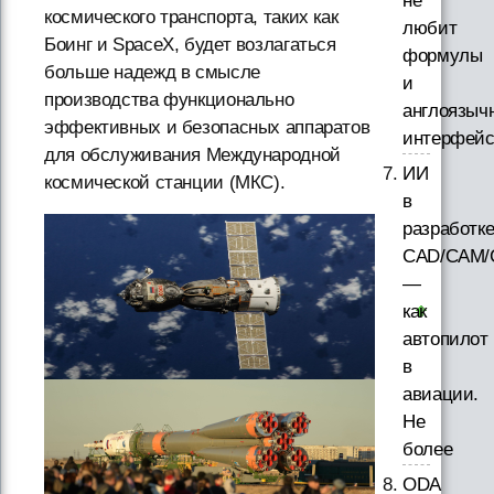
не
космического транспорта, таких как
любит
Боинг и SpaceX, будет возлагаться
формулы
больше надежд в смысле
и
производства функционально
англоязыч
эффективных и безопасных аппаратов
интерфей
для обслуживания Международной
ИИ
космической станции (МКС).
в
разработк
CAD/CAM/
—
как
автопилот
в
авиации.
Не
более
ODA