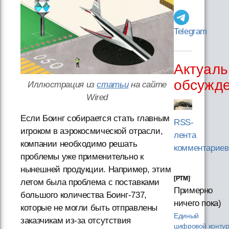
Telegram
Актуаль
обсужд
Иллюстрация из
статьи
на сайте
Wired
Если Боинг собирается стать главным
RSS-
игроком в аэрокосмической отрасли,
лента
компании необходимо решать
комментариев
проблемы уже применительно к
нынешней продукции. Например, этим
[PTM]
летом была проблема с поставками
Примерно
большого количества Боинг-737,
ничего пока)
которые не могли быть отправлены
Единый
заказчикам из-за отсутствия
цифровой конту