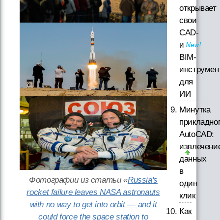
открывает
свои
CAD-
и
BIM-
инструмен
для
ИИ
Минутка
прикладно
AutoCAD:
извлечени
данных
в
Фотографии из статьи «
Russia's
один
rocket failure leaves NASA astronauts
клик
with no way to get into orbit — and it
Как
could force the space station to