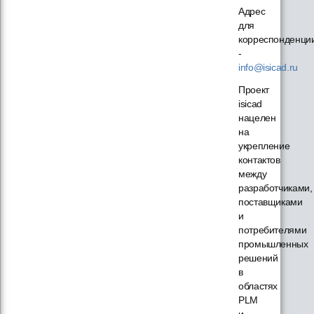
Адрес
для
корреспонденци
-
info@isicad.ru
Проект
isicad
нацелен
на
укрепление
контактов
между
разработчиками,
поставщиками
и
потребителями
промышленных
решений
в
областях
PLM
и