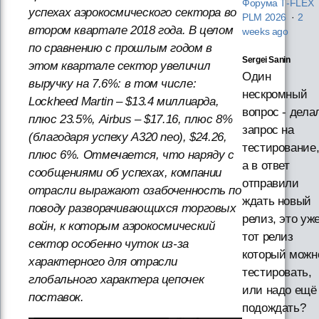
Форума T‑FLEX
успехах аэрокосмического сектора во
PLM 2026
·
2
втором квартале 2018 года. В целом
weeks ago
по сравнению с прошлым годом в
Sergei Sanin
этом квартале сектор увеличил
Один
выручку на 7.6%: в том числе:
нескромный
Lockheed Martin – $13.4 миллиарда,
вопрос - дела
плюс 23.5%, Airbus – $17.16, плюс 8%
запрос на
(благодаря успеху А320 neo), $24.26,
тестирование
плюс 6%. Отмечается, что наряду с
а в ответ
сообщениями об успехах, компании
отправили
отрасли выражают озабоченность по
ждать новый
поводу разворачивающихся торговых
релиз, это уж
войн, к которым аэрокосмический
тот релиз
сектор особенно чуток из-за
который можн
характерного для отрасли
тестировать,
глобального характера цепочек
или надо ещё
поставок.
подождать?