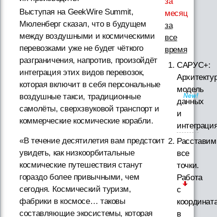
за
Выступая на GeekWire Summit,
месяц
Мюленберг сказал, что в будущем
за
между воздушными и космическими
все
перевозками уже не будет чёткого
время
разграничения, напротив, произойдёт
САРУС+:
интеграция этих видов перевозок,
Архитектур
которая включит в себя персональные
модель
воздушные такси, традиционные
данных
самолёты, сверхзвуковой транспорт и
и
коммерческие космические корабли.
интеграци
«В течение десятилетия вам предстоит
Расставим
увидеть, как низкоорбитальные
все
космические путешествия станут
точки.
гораздо более привычными, чем
Работа
сегодня. Космический туризм,
с
фабрики в космосе… таковы
координат
составляющие экосистемы, которая
в