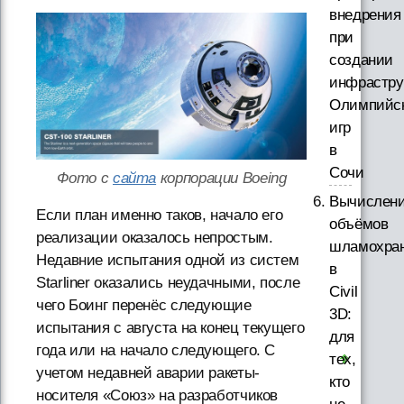
внедрения
при
создании
инфрастру
Олимпийс
игр
в
Сочи
Фото с
сайта
корпорации Boeing
Вычислен
Если план именно таков, начало его
объёмов
реализации оказалось непростым.
шламохра
Недавние испытания одной из систем
в
Starliner оказались неудачными, после
Civil
чего Боинг перенёс следующие
3D:
испытания с августа на конец текущего
для
года или на начало следующего. С
тех,
учетом недавней аварии ракеты-
кто
носителя «Союз» на разработчиков