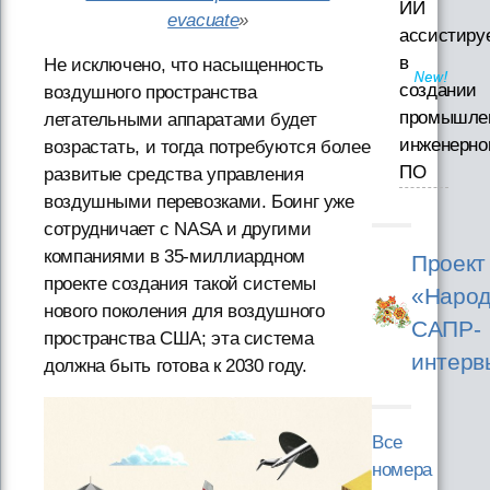
ИИ
evacuate
»
ассистиру
в
Не исключено, что насыщенность
создании
воздушного пространства
промышле
летательными аппаратами будет
инженерно
возрастать, и тогда потребуются более
ПО
развитые средства управления
воздушными перевозками. Боинг уже
сотрудничает с NASA и другими
компаниями в 35-миллиардном
Проект
проекте создания такой системы
«Народ
нового поколения для воздушного
САПР-
пространства США; эта система
интерв
должна быть готова к 2030 году.
Все
номера