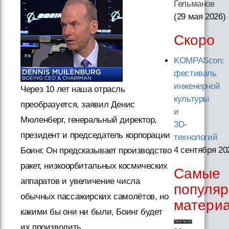
Гельманов
(29 мая 2026
)
Скоро
KOMPAScon:
фестиваль
инженерной
Через 10 лет наша отрасль
культуры
преобразуется, заявил Денис
и
Мюленберг, генеральный директор,
3D-
президент и председатель корпорации
технологий
4 сентября 20
Боинг. Он предсказывает производство
ракет, низкоорбитальных космических
Самые
аппаратов и увеличение числа
популя
обычных пассажирских самолётов, но
матери
какими бы они ни были, Боинг будет
их производить.