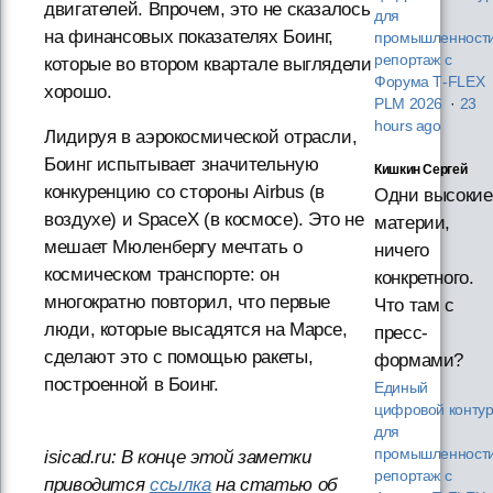
двигателей. Впрочем, это не сказалось
для
на финансовых показателях Боинг,
промышленности
репортаж с
которые во втором квартале выглядели
Форума T‑FLEX
хорошо.
PLM 2026
·
23
hours ago
Лидируя в аэрокосмической отрасли,
Боинг испытывает значительную
Кишкин Сергей
конкуренцию со стороны Airbus (в
Одни высокие
воздухе) и SpaceX (в космосе). Это не
материи,
мешает Мюленбергу мечтать о
ничего
космическом транспорте: он
конкретного.
многократно повторил, что первые
Что там с
люди, которые высадятся на Марсе,
пресс-
сделают это с помощью ракеты,
формами?
построенной в Боинг.
Единый
цифровой конту
для
промышленности
isicad.ru: В конце этой заметки
репортаж с
приводится
ссылка
на статью об