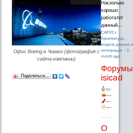
Насколько
хорошо
работатет
данный...
САРУС+:
Архитектура,
модель данных 
интеграция
·
1
Офис Boeing в Чикаго (фотография с
month ago
сайта компании)
Форумы
isicad
Поделиться…
О