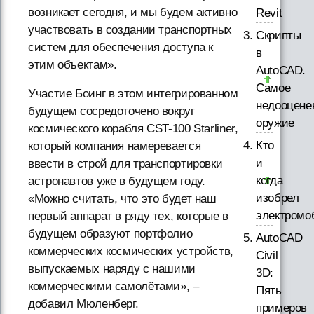
возникает сегодня, и мы будем активно
Revit
участвовать в создании транспортных
Скрипты
систем для обеспечения доступа к
в
этим объектам».
AutoCAD.
Самое
Участие Боинг в этом интегрированном
недооцене
будущем сосредоточено вокруг
оружие
космического корабля CST-100 Starliner,
Кто
который компания намеревается
и
ввести в строй для транспортировки
когда
астронавтов уже в будущем году.
изобрел
«Можно считать, что это будет наш
электромо
первый аппарат в ряду тех, которые в
будущем образуют портфолио
AutoCAD
коммерческих космических устройств,
Civil
выпускаемых наряду с нашими
3D:
коммерческими самолётами», –
Пять
добавил Мюленберг.
примеров