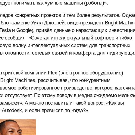
следует понимать как «умные машины (роботы)».
следов конкретных проектов и тем более результатов. Одна
 блог-заметке Уилл Дрюэрей, вице-президент Bright Machin
Tesla и Google), привёл данные о нарастающих инвестици
ее сообщил: «Сочетая интеллектуальный софтвер и гибко
новую волну интеллектуальных систем для транспортных
 автономности, сетевых связей и комфорта для лидирующи
теринской компании Flex (электронное оборудование)
Bright Machines, рассчитывая, что конкурентным
аемое роботизированное производство, которое, как счит
и отсутствует. По этому поводу в медиа ожидаемо мелька
замысел». А можно поставить и такой вопрос: «Как вы
Autodesk, и если превысят, то когда?»