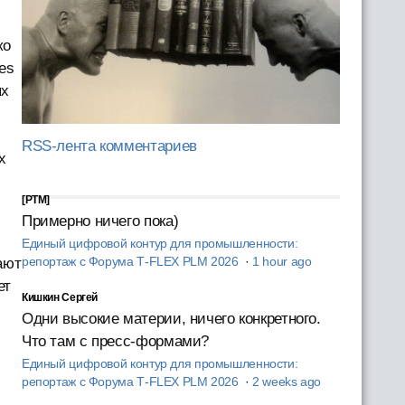
ко
es
ях
RSS-лента комментариев
х
[PTM]
Примерно ничего пока)
Единый цифровой контур для промышленности:
репортаж с Форума T‑FLEX PLM 2026
·
1 hour ago
ают
ет
Кишкин Сергей
Одни высокие материи, ничего конкретного.
Что там с пресс-формами?
Единый цифровой контур для промышленности:
репортаж с Форума T‑FLEX PLM 2026
·
2 weeks ago