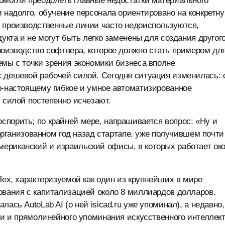
омогли преодолеть главные недостатки материального
и надолго, обучение персонала ориентировано на конкретн
а производственные линии часто недоиспользуются,
дукта и не могут быть легко заменены для создания другог
роизводство софтвера, которое должно стать примером дл
емы с точки зрения экономики бизнеса вполне
с дешевой рабочей силой. Сегодня ситуация изменилась: 
о-настоящему гибкое и умное автоматизированное
 силой постепенно исчезают.
порить; по крайней мере, напрашивается вопрос: «Ну и
 организованном год назад стартапе, уже получившем почти
ериканский и израильский офисы, в которых работает ок
lex, характеризуемой как один из крупнейших в мире
ования с капитализацией около 8 миллиардов долларов.
ась AutoLab AI (о ней isicad.ru уже упоминал), а недавно,
ти и прямолинейного упоминания искусственного интеллект