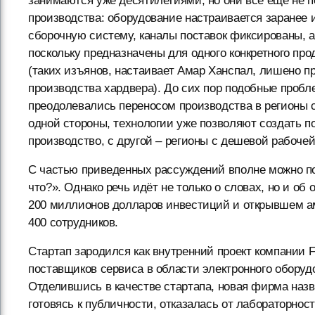
занимаются уже десятилетиями, но они всё ещё не п
производства: оборудование настраивается заранее 
сборочную систему, каналы поставок фиксированы, 
поскольку предназначены для одного конкретного про
(таких изъянов, настаивает Амар Ханспал, лишено п
производства хардвера). До сих пор подобные пробл
преодолевались переносом производства в регионы 
одной стороны, технологии уже позволяют создать п
производство, с другой – регионы с дешевой рабочей
С частью приведенных рассуждений вполне можно пос
что?». Однако речь идёт не только о словах, но и об
200 миллионов долларов инвестиций и открывшем ам
400 сотрудников.
Стартап зародился как внутренний проект компании F
поставщиков сервиса в области электронного оборуд
Отделившись в качестве стартапа, новая фирма назвал
готовясь к публичности, отказалась от лабораторнос