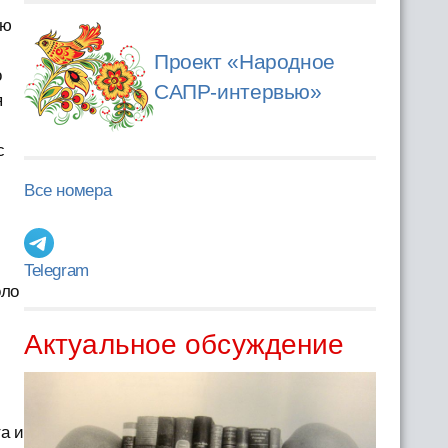
ую
Проект «Народное
о
САПР-интервью»
я
с
Все номера
Telegram
оло
Актуальное обсуждение
а и