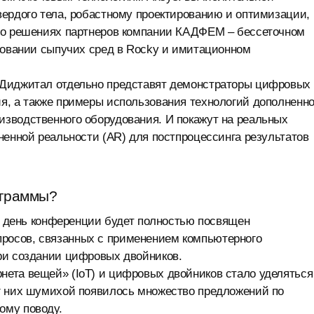
вердого тела, робастному проектированию и оптимизации,
т о решениях партнеров компании КАДФЕМ – бессеточном
ровании сыпучих сред в Rocky и имитационном
 Диджитал отдельно представят демонстраторы цифровых
я, а также примеры использования технологий дополненн
зводственного оборудования. И покажут на реальных
ненной реальности (AR) для постпроцессинга результатов
ограммы?
ый день конференции будет полностью посвящен
росов, связанных с применением компьютерного
ри создании цифровых двойников.
ета вещей» (IoT) и цифровых двойников стало уделяться
г них шумихой появилось множество предложений по
ому поводу.