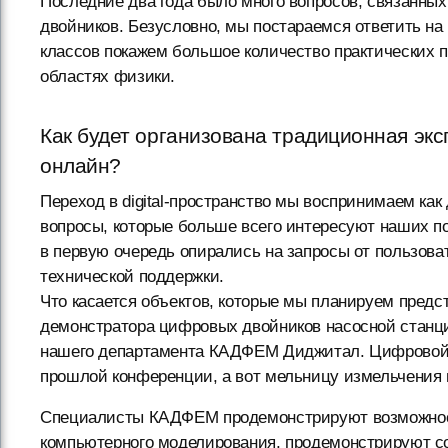
Последние два года было много вопросов, связанны
двойников. Безусловно, мы постараемся ответить на 
классов покажем большое количество практических 
областях физики.
Как будет организована традиционная эксп
онлайн?
Переход в digital-пространство мы воспринимаем ка
вопросы, которые больше всего интересуют наших п
в первую очередь опирались на запросы от пользова
технической поддержки.
Что касается объектов, которые мы планируем предст
демонстратора цифровых двойников насосной станц
нашего департамента КАДФЕМ Диджитал. Цифровой 
прошлой конференции, а вот мельницу измельчения 
Специалисты КАДФЕМ продемонстрируют возможнос
компьютерного моделирования, продемонстрируют сос