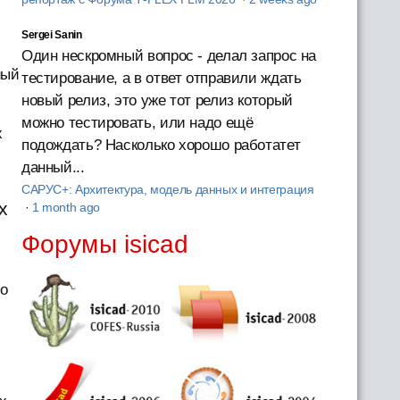
Sergei Sanin
Один нескромный вопрос - делал запрос на
ный
тестирование, а в ответ отправили ждать
новый релиз, это уже тот релиз который
можно тестировать, или надо ещё
х
подождать? Насколько хорошо работатет
данный...
САРУС+: Архитектура, модель данных и интеграция
х
·
1 month ago
Форумы isicad
но