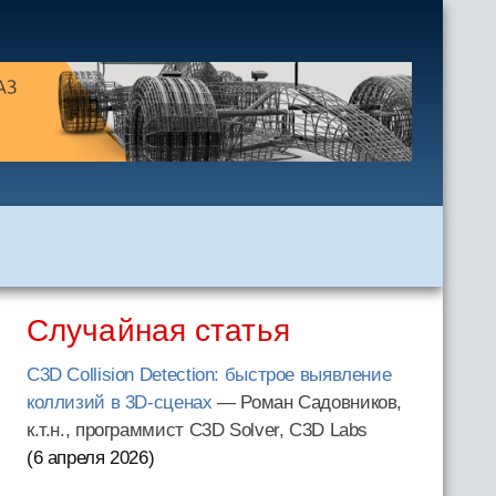
Случайная статья
C3D Collision Detection: быстрое выявление
коллизий в 3D-сценах
— Роман Садовников,
к.т.н., программист C3D Solver, C3D Labs
(6 апреля 2026
)