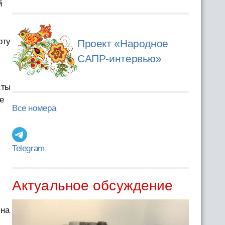
й
оту
Проект «Народное
САПР-интервью»
сты
е
Все номера
в
Telegram
Актуальное обсуждение
 на