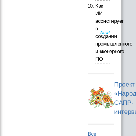
Как
ИИ
ассистирует
в
создании
промышленного
инженерного
ПО
Проект
«Народ
САПР-
интерв
Все