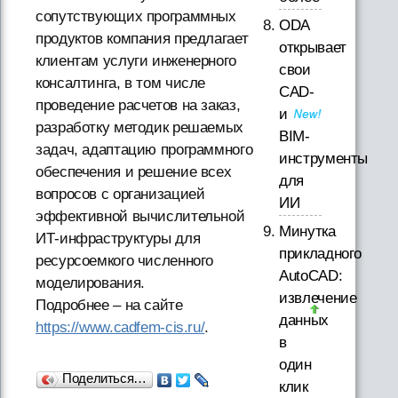
сопутствующих программных
ODA
продуктов компания предлагает
открывает
клиентам услуги инженерного
свои
консалтинга, в том числе
CAD-
проведение расчетов на заказ,
и
разработку методик решаемых
BIM-
задач, адаптацию программного
инструменты
обеспечения и решение всех
для
вопросов с организацией
ИИ
эффективной вычислительной
Минутка
ИТ-инфраструктуры для
прикладного
ресурсоемкого численного
AutoCAD:
моделирования.
извлечение
Подробнее – на сайте
данных
https://www.cadfem-cis.ru/
.
в
один
Поделиться…
клик