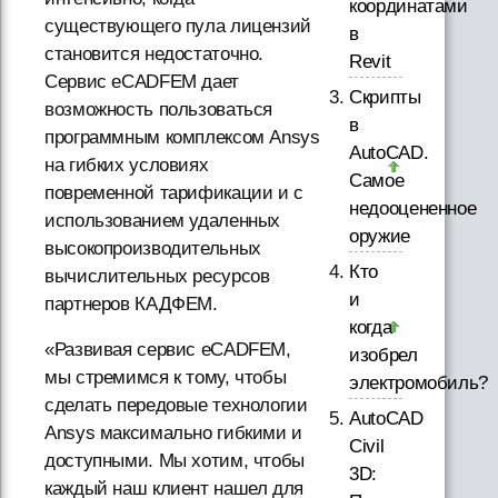
координатами
существующего пула лицензий
в
становится недостаточно.
Revit
Сервис eCADFEM дает
Скрипты
возможность пользоваться
в
программным комплексом Ansys
AutoCAD.
на гибких условиях
Самое
повременной тарификации и с
недооцененное
использованием удаленных
оружие
высокопроизводительных
Кто
вычислительных ресурсов
и
партнеров КАДФЕМ.
когда
«Развивая сервис eCADFEM,
изобрел
мы стремимся к тому, чтобы
электромобиль?
сделать передовые технологии
AutoCAD
Ansys максимально гибкими и
Civil
доступными. Мы хотим, чтобы
3D:
каждый наш клиент нашел для