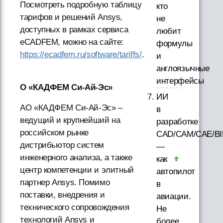
Посмотреть подробную таблицу
кто
тарифов и решений Ansys,
не
доступных в рамках сервиса
любит
eCADFEM, можно на сайте:
формулы
https://ecadfem.ru/software/tariffs/
.
и
англоязычные
интерфейсы
О «КАДФЕМ Си-Ай-Эс»
ИИ
АО «КАДФЕМ Си-Ай-Эс» –
в
ведущий и крупнейший на
разработке
российском рынке
CAD/CAM/CAE/B
дистрибьютор систем
—
инженерного анализа, а также
как
центр компетенции и элитный
автопилот
партнер Ansys. Помимо
в
поставки, внедрения и
авиации.
технического сопровождения
Не
технологий Ansys и
более