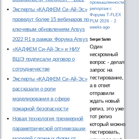
промышленности:
репортаж с
Эксперты «КАДФЕМ Си-Ай-Эс»
Форума T‑FLEX
проведут более 15 вебинаров по
PLM 2026
·
2
weeks ago
ключевым обновлениям Ansys
2022 R1 в рамках Форума Ansys
Sergei Sanin
Один
«КАДФЕМ Си-Ай-Эс» и НИУ
нескромный
ВШЭ подписали договор о
вопрос - делал
сотрудничестве
запрос на
тестирование,
Эксперты «КАДФЕМ Си-Ай-Эс»
а в ответ
рассказали о роли
отправили
моделирования в сфере
ждать новый
пожарной безопасности
релиз, это уже
тот релиз
Новая технология трехмерной
который можно
параметрической оптимизации
тестировать,
моделей сложных форм от