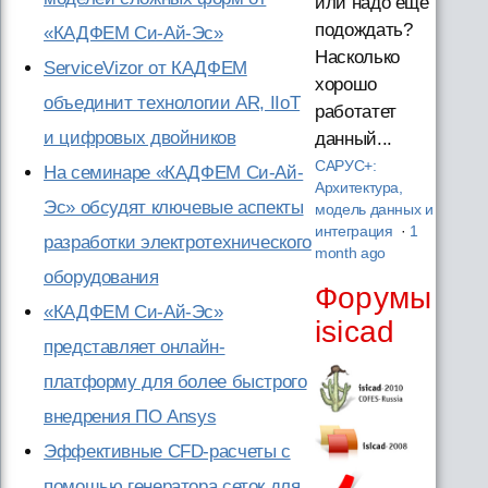
или надо ещё
подождать?
«КАДФЕМ Си-Ай-Эс»
Насколько
ServiceVizor от КАДФЕМ
хорошо
объединит технологии AR, IIoT
работатет
и цифровых двойников
данный...
САРУС+:
На семинаре «КАДФЕМ Си-Ай-
Архитектура,
Эс» обсудят ключевые аспекты
модель данных и
интеграция
·
1
разработки электротехнического
month ago
оборудования
Форумы
«КАДФЕМ Си-Ай-Эс»
isicad
представляет онлайн-
платформу для более быстрого
внедрения ПО Ansys
Эффективные CFD-расчеты с
помощью генератора сеток для