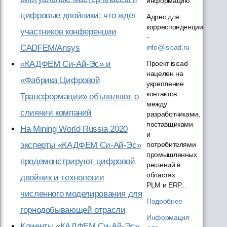
информацию.
цифровые двойники: что ждет
Адрес для
корреспонденции
участников конференции
-
info@isicad.ru
CADFEM/Ansys
Проект isicad
«КАДФЕМ Си-Ай-Эс» и
нацелен на
«Фабрика Цифровой
укрепление
контактов
Трансформации» объявляют о
между
слиянии компаний
разработчиками,
поставщиками
На Mining World Russia 2020
и
потребителями
эксперты «КАДФЕМ Си-Ай-Эс»
промышленных
продемонстрируют цифровой
решений в
областях
двойник и технологии
PLM и ERP...
численного моделирования для
Подробнее
горнодобывающей отрасли
Информация
Клиенты «КАДФЕМ Си-Ай-Эс»