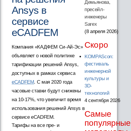
Демьянова,
Ansys в
пресейл-
инженеры
сервисе
Sarex
eCADFEM
(8 апреля 2026
)
Скоро
Компания «КАДФЕМ Си-Ай-Эс»
объявляет о новой политике
KOMPAScon:
фестиваль
тарификации решений Ansys,
инженерной
доступных в рамках сервиса
культуры и
eCADFEM
. С мая 2020 года
3D-
часовые ставки будут снижены
технологий
на 10-17%, что увеличит время
4 сентября 2026
использования решений Ansys в
Самые
сервисе eCADFEM.
популярные
Тарифы на все пре- и