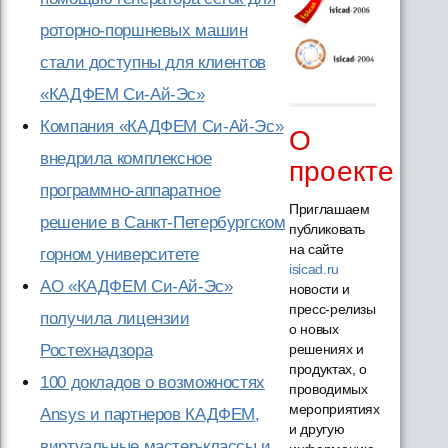
роторно-поршневых машин
стали доступны для клиентов
«КАДФЕМ Си-Ай-Эс»
Компания «КАДФЕМ Си-Ай-Эс»
О
внедрила комплексное
проекте
программно-аппаратное
Приглашаем
решение в Санкт-Петербургском
публиковать
на сайте
горном университете
isicad.ru
АО «КАДФЕМ Си-Ай-Эс»
новости и
пресс-релизы
получила лицензии
о новых
решениях и
Ростехнадзора
продуктах, о
100 докладов о возможностях
проводимых
мероприятиях
Ansys и партнеров КАДФЕМ,
и другую
виртуальные мастер-классы и