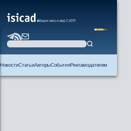
Ваше окно в мир САПР
Новости
Статьи
Авторы
События
Рекламодателям