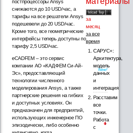
материалы
постпроцессоры Ansys
снижаются до 10 USD/час, а
тарифы на все решатели Ansys
за
подешевели до 20 USD/час.
месяц
Кроме того, все геометрические
за все
интерфейсы теперь доступны по
время
тарифу 2,5 USD/час.
САРУС+:
Архитектура,
eCADFEM – это сервис
модель
компании АО «КАДФЕМ Си-Ай-
данных
Эс», предоставляющий
и
технологии численного
интеграция
моделирования Ansys, а также
партнерские решения на гибких
Расставим
и доступных условиях. Он
все
предназначен для предприятий,
точки.
использующих инженерное ПО
Работа
эпизодически, либо особенно
с
интенсивно, когда