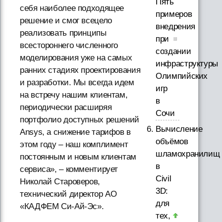
Пять
себя наиболее подходящее
примеров
решение и смог всецело
внедрения
реализовать принципы
при
всестороннего численного
создании
моделирования уже на самых
инфраструктуры
ранних стадиях проектирования
Олимпийских
и разработки. Мы всегда идем
игр
на встречу нашим клиентам,
в
периодически расширяя
Сочи
портфолио доступных решений
Вычисление
Ansys, а снижение тарифов в
объёмов
этом году – наш комплимент
шламохранилищ
постоянным и новым клиентам
в
сервиса», – комментирует
Civil
Николай Староверов,
3D:
технический директор АО
для
«КАДФЕМ Си-Ай-Эс».
тех,