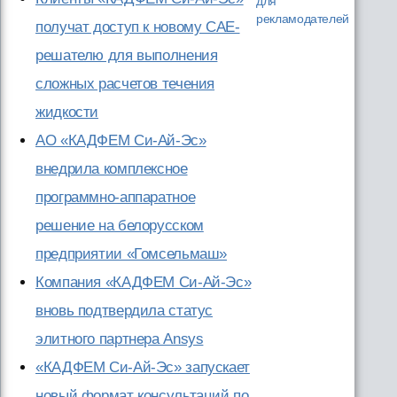
для
рекламодателей
получат доступ к новому CAE-
решателю для выполнения
сложных расчетов течения
жидкости
АО «КАДФЕМ Си-Ай-Эс»
внедрила комплексное
программно-аппаратное
решение на белорусском
предприятии «Гомсельмаш»
Компания «КАДФЕМ Си-Ай-Эс»
вновь подтвердила статус
элитного партнера Ansys
«КАДФЕМ Си-Ай-Эс» запускает
новый формат консультаций по