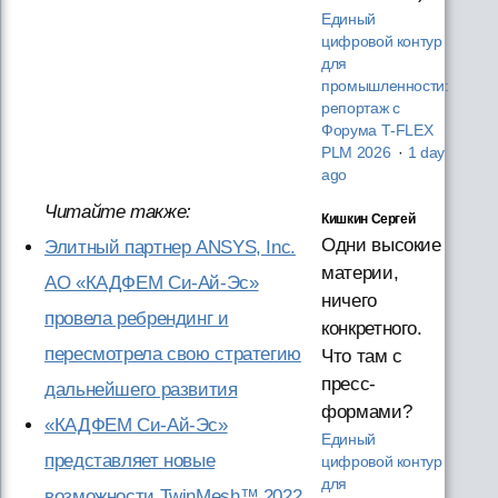
Единый
цифровой контур
для
промышленности:
репортаж с
Форума T‑FLEX
PLM 2026
·
1 day
ago
Читайте также:
Кишкин Сергей
Одни высокие
Элитный партнер ANSYS, Inc.
материи,
АО «КАДФЕМ Си-Ай-Эс»
ничего
провела ребрендинг и
конкретного.
пересмотрела свою стратегию
Что там с
пресс-
дальнейшего развития
формами?
«КАДФЕМ Си-Ай-Эс»
Единый
представляет новые
цифровой контур
для
возможности TwinMesh™ 2022