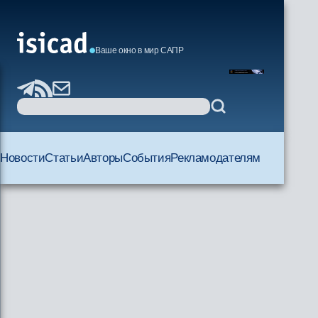
Ваше окно в мир САПР
Новости
Статьи
Авторы
События
Рекламодателям