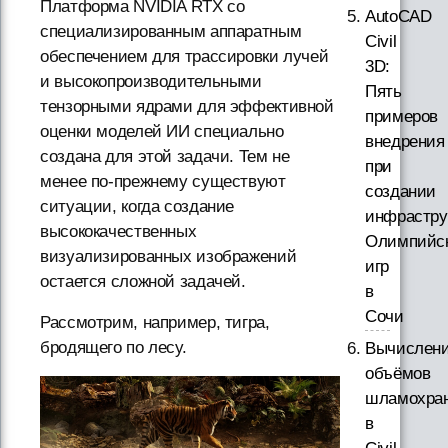
Платформа NVIDIA RTX со
AutoCAD
специализированным аппаратным
Civil
обеспечением для трассировки лучей
3D:
и высокопроизводительными
Пять
тензорными ядрами для эффективной
примеров
оценки моделей ИИ специально
внедрения
создана для этой задачи. Тем не
при
менее по-прежнему существуют
создании
ситуации, когда создание
инфрастру
высококачественных
Олимпийс
визуализированных изображений
игр
остается сложной задачей.
в
Сочи
Рассмотрим, например, тигра,
бродящего по лесу.
Вычислен
объёмов
шламохра
в