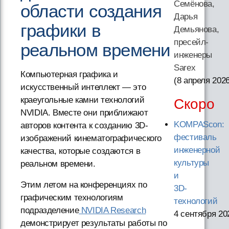
Семёнова,
области создания
Дарья
графики в
Демьянова,
пресейл-
реальном времени
инженеры
Sarex
Компьютерная графика и
(8 апреля 202
искусственный интеллект — это
краеугольные камни технологий
Скоро
NVIDIA. Вместе они приближают
KOMPAScon:
авторов контента к созданию 3D-
фестиваль
изображений кинематографического
инженерной
качества, которые создаются в
культуры
реальном времени.
и
Этим летом на конференциях по
3D-
графическим технологиям
технологий
подразделение
NVIDIA Research
4 сентября 20
демонстрирует результаты работы по