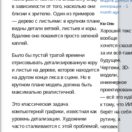
модель данных 
в зависимости от того, насколько они
интеграция
·
1
month ago
близки к зрителю. Один из примеров
— дерево с листьями: в крупном плане
Kto Chto
видны детали ветвей, листьев и коры.
Хороший текст
Вдалеке оно покажется просто зеленой
вообще
каплей.
хочется сказа
за ии всё-так
Было бы пустой тратой времени
будущее.
отрисовывать детализированную кору
Чертежи, 3D-
и листья на дереве, которое находится
модели,
на другом конце леса в сцене. Но в
инженерное
крупном плане модель должна быть
проектирован
максимально реалистичной.
— всё это ид
Это классическая задача
к тому, что ИИ
компьютерной графики, известная как
берёт на себя
уровень детализации. Художники
рутину, а
часто сталкиваются с этой проблемой,
человек