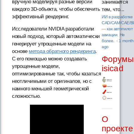
вручную моделируя разные версии
занимается
каждого 3D-объекта, чтобы обеспечить
тем, что...
эффективный рендеринг.
ИИ в разработке
CAD/CAM/CAE/B
Исследователи NVIDIA разработали
— как автопилот 
авиации. Не
новый подход, который автоматически
более.
·
1 month
генерирует упрощенные модели на
ago
основе
метода обратного рендеринга
.
Форумы
С его помощью можно создавать
упрощенные модели,
isicad
оптимизированные так, чтобы казаться
неотличимыми от оригиналов, но с
намного меньшей геометрической
сложностью.
О
проекте