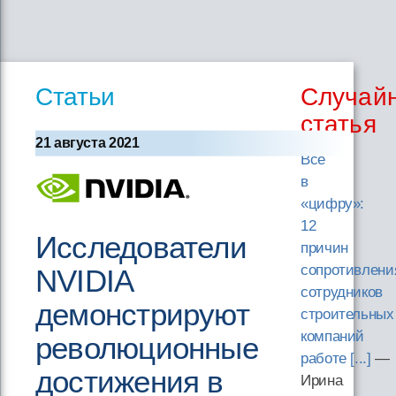
Статьи
Случай
статья
21 августа 2021
Все
в
«цифру»:
12
Исследователи
причин
сопротивлени
NVIDIA
сотрудников
демонстрируют
строительных
компаний
революционные
работе [...]
—
достижения в
Ирина