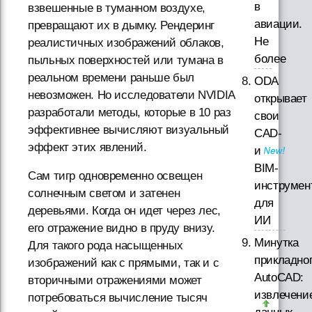
в
взвешенные в туманном воздухе,
авиации.
превращают их в дымку. Рендеринг
Не
реалистичных изображений облаков,
более
пыльных поверхностей или тумана в
реальном времени раньше был
ODA
невозможен. Но исследователи NVIDIA
открывает
разработали методы, которые в 10 раз
свои
эффективнее вычисляют визуальный
CAD-
эффект этих явлений.
и
BIM-
Сам тигр одновременно освещен
инструмен
солнечным светом и затенен
для
деревьями. Когда он идет через лес,
ИИ
его отражение видно в пруду внизу.
Минутка
Для такого рода насыщенных
прикладно
изображений как с прямыми, так и с
AutoCAD:
вторичными отражениями может
извлечени
потребоваться вычисление тысяч