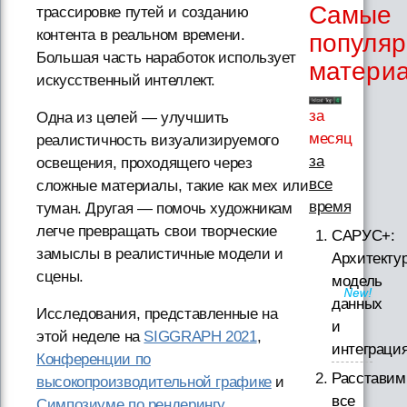
Самые
трассировке путей и созданию
контента в реальном времени.
популя
Большая часть наработок использует
матери
искусственный интеллект.
за
Одна из целей — улучшить
месяц
реалистичность визуализируемого
за
освещения, проходящего через
все
сложные материалы, такие как мех или
время
туман. Другая — помочь художникам
легче превращать свои творческие
САРУС+:
замыслы в реалистичные модели и
Архитектур
сцены.
модель
данных
Исследования, представленные на
и
этой неделе на
SIGGRAPH 2021
,
интеграци
Конференции по
Расставим
высокопроизводительной графике
и
все
Симпозиуме по рендерингу