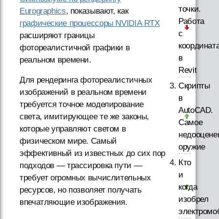
точки.
Eurographics
, показывают, как
Работа
графические процессоры NVIDIA RTX
с
расширяют границы
координат
фотореалистичной графики в
в
реальном времени.
Revit
Для рендеринга фотореалистичных
Скрипты
изображений в реальном времени
в
требуется точное моделирование
AutoCAD.
света, имитирующее те же законы,
Самое
которые управляют светом в
недооцене
физическом мире. Самый
оружие
эффективный из известных до сих пор
Кто
подходов — трассировка пути —
и
требует огромных вычислительных
когда
ресурсов, но позволяет получать
изобрел
впечатляющие изображения.
электромо