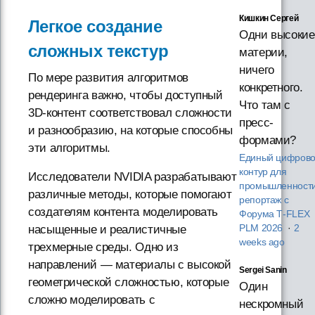
Кишкин Сергей
Легкое создание
Одни высокие
сложных текстур
материи,
ничего
По мере развития алгоритмов
конкретного.
рендеринга важно, чтобы доступный
Что там с
3D-контент соответствовал сложности
пресс-
и разнообразию, на которые способны
формами?
эти алгоритмы.
Единый цифров
контур для
Исследователи NVIDIA разрабатывают
промышленности
различные методы, которые помогают
репортаж с
создателям контента моделировать
Форума T‑FLEX
насыщенные и реалистичные
PLM 2026
·
2
weeks ago
трехмерные среды. Одно из
направлений — материалы с высокой
Sergei Sanin
геометрической сложностью, которые
Один
сложно моделировать с
нескромный