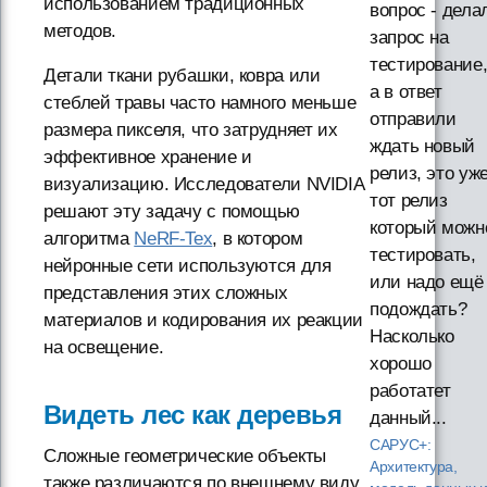
использованием традиционных
вопрос - дела
методов.
запрос на
тестирование
Детали ткани рубашки, ковра или
а в ответ
стеблей травы часто намного меньше
отправили
размера пикселя, что затрудняет их
ждать новый
эффективное хранение и
релиз, это уж
визуализацию. Исследователи NVIDIA
тот релиз
решают эту задачу с помощью
который можн
алгоритма
NeRF-Tex
, в котором
тестировать,
нейронные сети используются для
или надо ещё
представления этих сложных
подождать?
материалов и кодирования их реакции
Насколько
на освещение.
хорошо
работатет
Видеть лес как деревья
данный...
САРУС+:
Сложные геометрические объекты
Архитектура,
также различаются по внешнему виду