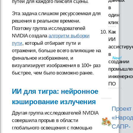
данных
путей для каждого пикселя сцены.
в
Эта задача слишком ресурсоемкая для
один
решения в реальном времени.
клик
Поэтому группа исследователей
Как
NVIDIA создала
алгоритм выборки
ИИ
пути
, который отбирает пути и
ассистиру
отражения, больше всего влияющие на
в
финальное изображение, и
создании
визуализирует изображения в 100+ раз
промышле
быстрее, чем было возможно ранее.
инженерно
ПО
ИИ для тигра: нейронное
кэширование излучения
Проект
Другая группа исследователей NVIDIA
«Народ
совершила прорыв в области
САПР-
глобального освещения с помощью