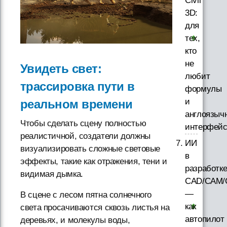
Civil
3D:
для
тех,
кто
не
Увидеть свет:
любит
трассировка пути в
формулы
и
реальном времени
англоязыч
Чтобы сделать сцену полностью
интерфей
реалистичной, создатели должны
ИИ
визуализировать сложные световые
в
эффекты, такие как отражения, тени и
разработк
видимая дымка.
CAD/CAM/
—
В сцене с лесом пятна солнечного
как
света просачиваются сквозь листья на
автопилот
деревьях, и молекулы воды,