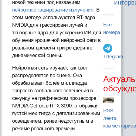
интерв
новой техники под названием
нейронное кэширование излучения
. В
этом методе используются RT-ядра
Все
NVIDIA для трассировки лучей и
номера
тензорные ядра для ускорения ИИ для
обучения крошечной нейронной сети в
реальном времени при рендеринге
динамической сцены.
Telegram
Нейронная сеть изучает, как свет
распределяется по сцене. Она
Актуаль
обрабатывает более миллиарда
обсужд
запросов глобального освещения в
секунду на графическом процессоре
NVIDIA GeForce RTX 3090, отображая
RSS-
густой мех тигра с детализированным
лента
освещением, ранее недоступным в
комментариев
режиме реального времени.