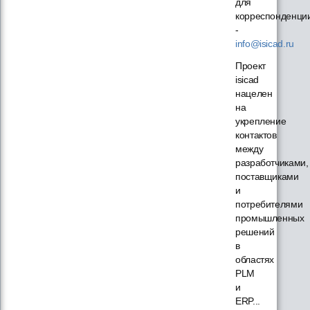
для
корреспонденци
-
info@isicad.ru
Проект
isicad
нацелен
на
укрепление
контактов
между
разработчиками,
поставщиками
и
потребителями
промышленных
решений
в
областях
PLM
и
ERP...