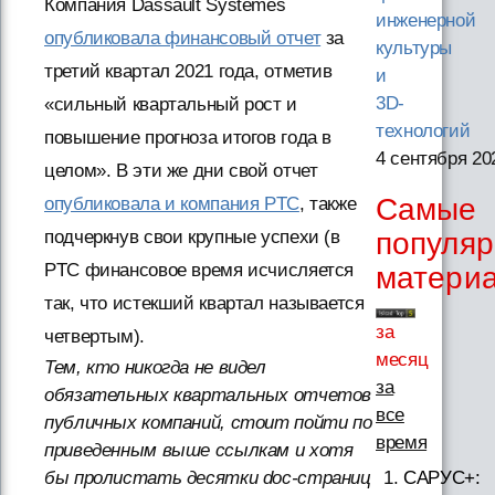
Компания Dassault Systèmes
инженерной
опубликовала финансовый отчет
за
культуры
третий квартал 2021 года, отметив
и
3D-
«сильный квартальный рост и
технологий
повышение прогноза итогов года в
4 сентября 20
целом». В эти же дни свой отчет
Самые
опубликовала и компания PTC
, также
подчеркнув свои крупные успехи (в
популя
PTC финансовое время исчисляется
матери
так, что истекший квартал называется
за
четвертым).
месяц
Тем, кто никогда не видел
за
обязательных квартальных отчетов
все
публичных компаний, стоит пойти по
время
приведенным выше ссылкам и хотя
САРУС+:
бы пролистать десятки doc-страниц