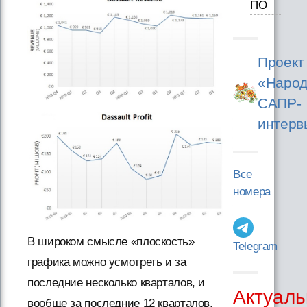
ПО
Проект
«Народ
САПР-
интерв
Все
номера
В широком смысле «плоскость»
Telegram
графика можно усмотреть и за
последние несколько кварталов, и
Актуаль
вообще за последние 12 кварталов.