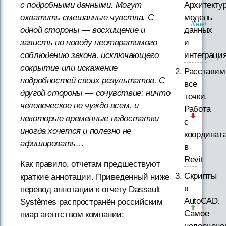
Архитектур
с подробными данными. Могут
модель
охватить смешанные чувства. С
данных
одной стороны — восхищение и
и
зависть по поводу неотвратимого
интеграци
соблюдению закона, исключающего
сокрытие или искажение
Расставим
подробностей своих результатов. С
все
другой стороны — сочувствие: ничто
точки.
человеческое не чуждо всем, и
Работа
некоторые временные недостатки
с
иногда хочется и полезно не
координат
афишировать…
в
Revit
Как правило, отчетам предшествуют
Скрипты
краткие аннотации. Приведенный ниже
в
перевод аннотации к отчету Dassault
AutoCAD.
Systèmes распространён российским
Самое
пиар агентством компании: