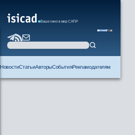
Ваше окно в мир САПР
Новости
Статьи
Авторы
События
Рекламодателям