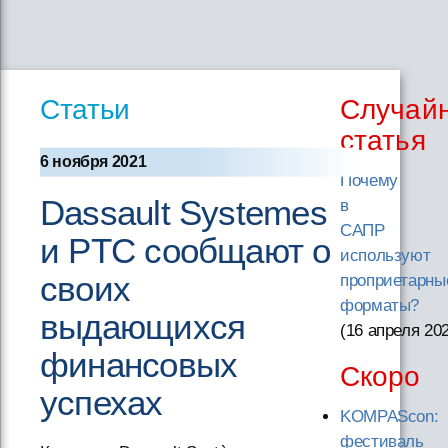
Статьи
Случай
статья
6 ноября 2021
Почему
Dassault Systemes
в
САПР
и PTC сообщают о
используют
своих
проприетарны
форматы?
выдающихся
(16 апреля 20
финансовых
Скоро
успехах
KOMPAScon:
фестиваль