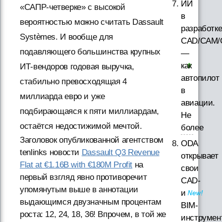
ИИ
«САПР-четверке» с высокой
в
вероятностью можно считать Dassault
разработк
Systèmes. И вообще для
CAD/CAM/
подавляющего большинства крупных
—
как
ИТ-вендоров годовая выручка,
автопилот
стабильно превосходящая 4
в
миллиарда евро и уже
авиации.
подбирающаяся к пяти миллиардам,
Не
остаётся недостижимой мечтой.
более
Заголовок опубликованной агентством
ODA
tenlinks новости
Dassault Q3 Revenue
открывает
Flat at €1.16B with €180M Profit
на
свои
первый взгляд явно противоречит
CAD-
упомянутым выше в аннотации
и
выдающимся двузначным процентам
BIM-
роста: 12, 24, 18, 36! Впрочем, в той же
инструмен