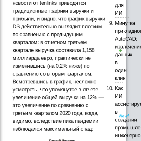
новости от tenlinks приводятся
для
традиционные графики выручки и
ИИ
прибыли, и видно, что график выручки
Минутка
DS действительно выглядит плоским
прикладно
по сравнению с предыдущим
AutoCAD:
кварталом: в отчетном третьем
извлечени
квартале выручка составила 1,158
данных
миллиарда евро, практически не
в
изменившись (на 0,2% ниже) по
один
сравнению со вторым кварталом.
клик
Всмотревшись в график, несложно
Как
усмотреть, что упомянутое в отчете
ИИ
увеличение общей выручки на 12% —
ассистиру
это увеличение по сравнению с
в
третьим кварталом 2020 года, когда,
создании
видимо, вследствие пика пандемии
промышле
наблюдался максимальный спад:
инженерно