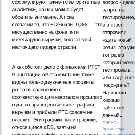
сформулируют какие-то авторитетные
вопрос - дела
аналитики, на них можно будет
запрос на
обратить внимание. А пока
тестирование
согласимся, что +12% или -0,3% — это
а в ответ
несущественно на фоне пяти
отправили
миллиардов выручки, показателей
ждать новый
настоящего лидера отрасли.
релиз, это уж
тот релиз
который можн
А как обстоит дело с финансами PTC?
тестировать,
В аннотации отчета компании также
или надо ещё
видны только двузначные проценты
подождать?
роста по сравнению с
Насколько
соответствующим кварталом прошлого
хорошо
года, но приведенные ниже графики
работатет
выручки и прибыли PTC совсем не
данный...
плоские. Эти графики, как и графики,
САРУС+:
относящиеся к DS, взяты из
Архитектура,
публикации tenlinks, в данном случае
модель данных 