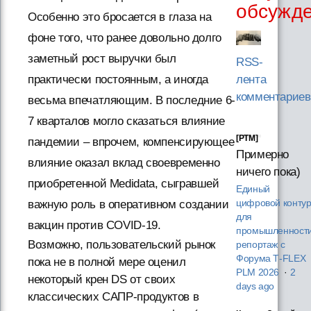
обсужд
Особенно это бросается в глаза на
фоне того, что ранее довольно долго
заметный рост выручки был
RSS-
практически постоянным, а иногда
лента
комментариев
весьма впечатляющим. В последние 6-
7 кварталов могло сказаться влияние
[PTM]
пандемии – впрочем, компенсирующее
Примерно
влияние оказал вклад своевременно
ничего пока)
приобретенной Medidata, сыгравшей
Единый
важную роль в оперативном создании
цифровой конту
для
вакцин против COVID-19.
промышленности
Возможно, пользовательский рынок
репортаж с
Форума T‑FLEX
пока не в полной мере оценил
PLM 2026
·
2
некоторый крен DS от своих
days ago
классических САПР-продуктов в