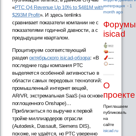
интеграция
·
1
«
PTC Q4 Revenue Up 10% to $481M with
month ago
$293M Profit
». И здесь tenlinks
сравнивает показатели компании не с
Форумы
показателями годичной давности, а с
isicad
предыдущим кварталом.
Процитируем соответствующий
раздел
октябрьского isicad-обзора
: «В
последние годы компания PTC
выделяется особенной активностью в
области самых передовых технологий:
О
промышленный интернет вещей,
проекте
AR/VR, экстремальная SaaS (на основе
поглощенного Onshape)…
Приглашаем
Приблизиться по выручке к первой
публиковать
тройке миллиардеров отрасли
на
сайте
(Autodesk, Dassault, Siemens DIS),
isicad.ru
похоже, не удаётся, но PTC уверенно