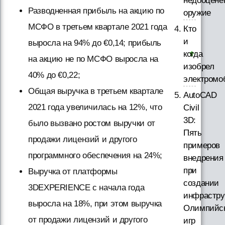
недооцене
Разводненная прибыль на акцию по
оружие
МСФО в третьем квартале 2021 года
Кто
и
выросла на 94% до €0,14; прибыль
когда
на акцию не по МСФО выросла на
изобрел
40% до €0,22;
электромо
Общая выручка в третьем квартале
AutoCAD
2021 года увеличилась на 12%, что
Civil
3D:
было вызвано ростом выручки от
Пять
продажи лицензий и другого
примеров
программного обеспечения на 24%;
внедрения
при
Выручка от платформы
создании
3DEXPERIENCE с начала года
инфрастру
выросла на 18%, при этом выручка
Олимпийс
от продажи лицензий и другого
игр