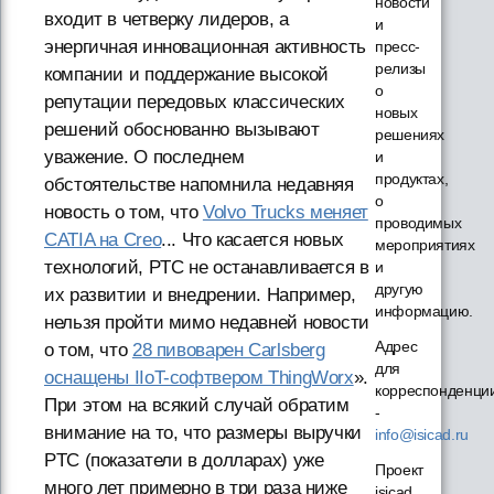
новости
входит в четверку лидеров, а
и
энергичная инновационная активность
пресс-
релизы
компании и поддержание высокой
о
репутации передовых классических
новых
решений обоснованно вызывают
решениях
уважение. О последнем
и
продуктах,
обстоятельстве напомнила недавняя
о
новость о том, что
Volvo Trucks меняет
проводимых
CATIA на Creo
... Что касается новых
мероприятиях
технологий, PTC не останавливается в
и
другую
их развитии и внедрении. Например,
информацию.
нельзя пройти мимо недавней новости
Адрес
о том, что
28 пивоварен Carlsberg
для
оснащены IIoT-софтвером ThingWorx
».
корреспонденци
При этом на всякий случай обратим
-
внимание на то, что размеры выручки
info@isicad.ru
PTC (показатели в долларах) уже
Проект
много лет примерно в три раза ниже
isicad