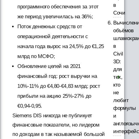
в
программного обеспечения за этот
Сочи
же период увеличилась на 36%;
Вычислен
Поток денежных средств от
объёмов
операционной деятельности с
шламохра
в
начала года вырос на 24,5% до €1,25
Civil
млрд по МСФО;
3D:
Обновление целей на 2021
для
финансовый год: рост выручки на
тех,
кто
10%-11% до €4,80-€4,83 млрд; рост
не
прибыли на акцию 25%-27% до
любит
€0,94-0,95.
формулы
Siemens DIS никогда не публикует
и
англоязыч
финансовые показатели, но лидером
интерфей
по доходам в так называемой большой