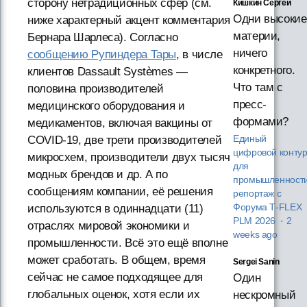
сторону нетрадиционных сфер (см.
Кишкин Сергей
Одни высокие
ниже характерный акцент комментария
материи,
Бернара Шарлеса). Согласно
ничего
сообщению Рупиндера Тары
, в числе
конкретного.
клиентов Dassault Systèmes —
Что там с
половина производителей
пресс-
медицинского оборудования и
формами?
медикаментов, включая вакцины от
COVID-19, две трети производителей
Единый
цифровой конту
микросхем, производители двух тысяч
для
модных брендов и др. А по
промышленности
сообщениям компании, её решения
репортаж с
используются в одиннадцати (11)
Форума T‑FLEX
PLM 2026
·
2
отраслях мировой экономики и
weeks ago
промышленности. Всё это ещё вполне
может сработать. В общем, время
Sergei Sanin
сейчас не самое подходящее для
Один
глобальных оценок, хотя если их
нескромный