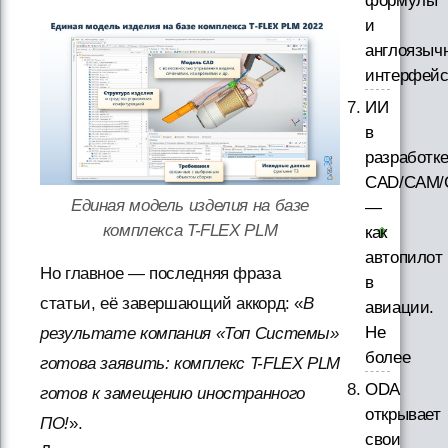
формулы
и
англоязыч
интерфей
ИИ
в
разработк
CAD/CAM/
Единая модель изделия на базе
—
комплекса T-FLEX PLM
как
автопилот
Но главное — последняя фраза
в
статьи, её завершающий аккорд: «
В
авиации.
Не
результате компания «Топ Системы»
более
готова заявить: комплекс T-FLEX PLM
ODA
готов к замещению иностранного
открывает
ПО!
».
свои