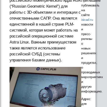
российского геометрического ядра RGK
Приглашаем
публиковать
(“Russian Geometric Kernel”) для
на
работы с 3D-объектами и интеграции с
сайте
отечественными САПР. Она является
isicad.ru
единственной в нашей стране PLM-
новости
и
системой, которая может работать на
пресс-
российской операционной системе
релизы
Astra Linux. Важным преимуществом
о
также является использование
новых
решениях
российской СУБД (системы
и
управления базами данных).
продуктах,
о
проводимых
мероприятиях
и
другую
информацию.
Адрес
для