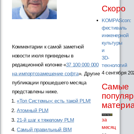
Скоро
KOMPAScon:
фестиваль
инженерной
культуры
Комментарии к самой заметной
и
новости июля приведены в
3D-
редакционной колонке «
37 100 000 000
технологий
4 сентября 20
на импортозамещение софта
». Другие
публикации прошедшего месяца
Самые
представлены ниже.
популя
«Топ Системы»: есть такой PLM!
матери
Атомный PLM
за
21-й шаг к тяжелому PLM
месяц
Самый правильный BIM