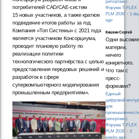
репортаж с
потребителей CAD/CAE-систем
Форума T‑FLEX
PLM 2026
·
1 da
15 новых участников, а также краткое
ago
подведение итогов работы за год.
Компания «Топ Системы» с 2021 года
Кишкин Сергей
является участником Консорциума,
Одни высокие
проводит плановую работу по
материи,
реализации политики
ничего
технологического партнёрства с целью
конкретного.
предоставления передовых решений и
Что там с
разработок в сфере
пресс-
суперкомпьютерного моделирования
формами?
промышленным предприятиям».
Единый
цифровой конту
для
промышленности
репортаж с
Форума T‑FLEX
PLM 2026
·
2
weeks ago