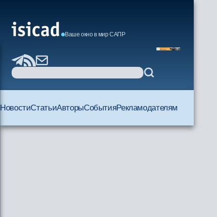
Ваше окно в мир САПР
Новости
Статьи
Авторы
События
Рекламодателям