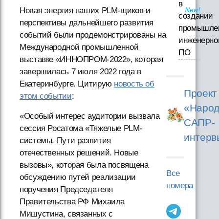
в
Новая энергия наших PLM-щиков и
создании
перспективы дальнейшего развития
промышле
событий были продемонстрированы на
инженерно
Международной промышленной
ПО
выставке «ИННОПРОМ-2022», которая
завершилась 7 июля 2022 года в
Екатеринбурге. Цитирую
новость об
Проект
этом событии
:
«Народ
«Особый интерес аудитории вызвала
САПР-
сессия Росатома «Тяжелые PLM-
интерв
системы. Пути развития
отечественных решений. Новые
вызовы», которая была посвящена
Все
обсуждению путей реализации
номера
поручения Председателя
Правительства РФ Михаила
Мишустина, связанных с