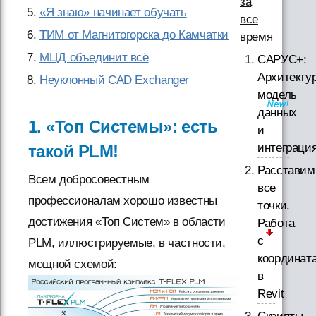
за
«Я знаю» начинает обучать
все
ТИМ от Магнитогорска до Камчатки
время
МЦД объединит всё
САРУС+:
Архитектур
Неуклонный CAD Exchanger
модель
данных
1. «Топ Системы»: есть
и
интеграци
такой PLM!
Расставим
Всем добросовестным
все
профессионалам хорошо известны
точки.
достижения «Топ Систем» в области
Работа
с
PLM, иллюстрируемые, в частности,
координат
мощной схемой:
в
Revit