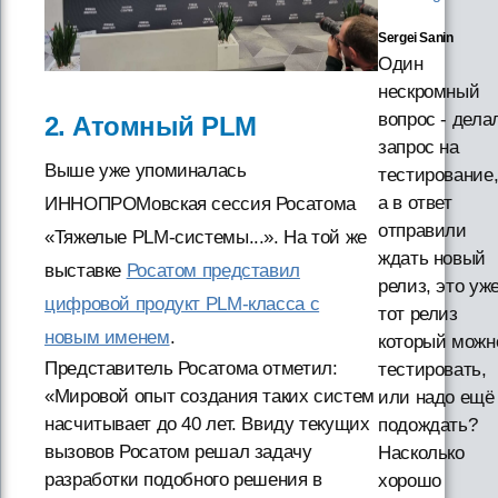
Sergei Sanin
Один
нескромный
вопрос - дела
2. Атомный PLM
запрос на
Выше уже упоминалась
тестирование
а в ответ
ИННОПРОМовская сессия Росатома
отправили
«Тяжелые PLM-системы...». На той же
ждать новый
выставке
Росатом представил
релиз, это уж
цифровой продукт PLM-класса с
тот релиз
новым именем
.
который можн
Представитель Росатома отметил:
тестировать,
«Мировой опыт создания таких систем
или надо ещё
насчитывает до 40 лет. Ввиду текущих
подождать?
вызовов Росатом решал задачу
Насколько
разработки подобного решения в
хорошо