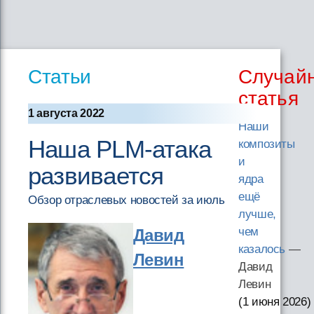
Статьи
Случай
статья
1 августа 2022
Наши
Наша PLM-атака
композиты
и
развивается
ядра
ещё
Обзор отраслевых новостей за июль
лучше,
чем
Давид
казалось
—
Левин
Давид
Левин
(1 июня 2026
)