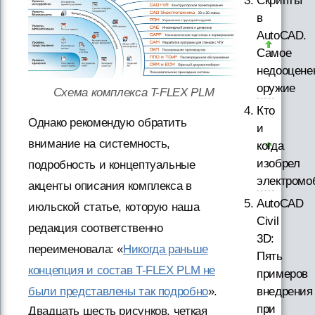
Скрипты
в
AutoCAD.
Самое
недооцене
оружие
Схема комплекса T-FLEX PLM
Кто
Однако рекомендую обратить
и
внимание на системность,
когда
изобрел
подробность и концептуальные
электромо
акценты описания комплекса в
AutoCAD
июльской статье, которую наша
Civil
редакция соответственно
3D:
переименовала: «
Никогда раньше
Пять
концепция и состав T-FLEX PLM не
примеров
внедрения
были представлены так подробно
».
при
Двадцать шесть рисунков, четкая