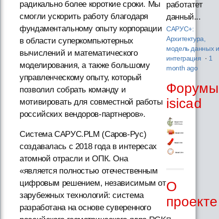
радикально более короткие сроки. Мы
работатет
смогли ускорить работу благодаря
данный...
фундаментальному опыту корпорации
САРУС+:
Архитектура,
в области суперкомпьютерных
модель данных 
вычислений и математического
интеграция
·
1
моделирования, а также большому
month ago
управленческому опыту, который
Форумы
позволил собрать команду и
isicad
мотивировать для совместной работы
российских вендоров-партнеров».
Система САРУС.PLM (Саров-Рус)
создавалась с 2018 года в интересах
атомной отрасли и ОПК. Она
«является полностью отечественным
цифровым решением, независимым от
О
зарубежных технологий: система
проекте
разработана на основе суверенного