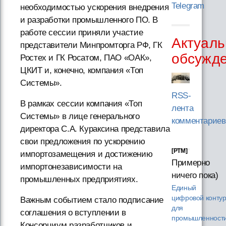
Telegram
необходимостью ускорения внедрения
и разработки промышленного ПО. В
работе сессии приняли участие
Актуаль
представители Минпромторга РФ, ГК
обсужд
Ростех и ГК Росатом, ПАО «ОАК»,
ЦКИТ и, конечно, компания «Топ
Системы».
RSS-
В рамках сессии компания «Топ
лента
Системы» в лице генерального
комментариев
директора С.А. Кураксина представила
свои предложения по ускорению
[PTM]
импортозамещения и достижению
Примерно
импортонезависимости на
ничего пока)
промышленных предприятиях.
Единый
цифровой конту
Важным событием стало подписание
для
соглашения о вступлении в
промышленности
Консорциум разработчиков и