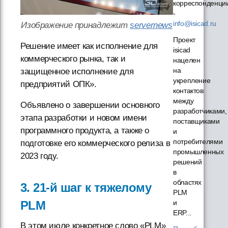
корреспонденци
-
info@isicad.ru
Изображение принадлежит
servernews
Проект
Решение имеет как исполнение для
isicad
коммерческого рынка, так и
нацелен
на
защищенное исполнение для
укрепление
предприятий ОПК».
контактов
между
Объявлено о завершении основного
разработчиками,
этапа разработки и новом имени
поставщиками
программного продукта, а также о
и
потребителями
подготовке его коммерческого релиза в
промышленных
2023 году.
решений
в
областях
3. 21-й шаг к тяжелому
PLM
PLM
и
ERP...
В этом июле конкретное слово «PLM»