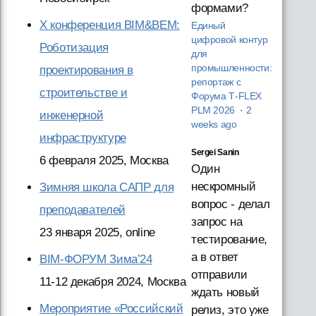
формами?
X конференция BIM&BEM:
Единый
цифровой контур
Роботизация
для
промышленности:
проектирования в
репортаж с
строительстве и
Форума T‑FLEX
PLM 2026
·
2
инженерной
weeks ago
инфраструктуре
Sergei Sanin
6 февраля 2025, Москва
Один
нескромный
Зимняя школа САПР для
вопрос - делал
преподавателей
запрос на
23 января 2025, online
тестирование,
а в ответ
BIM-ФОРУМ Зима’24
отправили
11-12 декабря 2024, Москва
ждать новый
Мероприятие «Российский
релиз, это уже