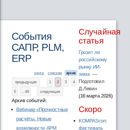
Случайная
События
статья
САПР, PLM,
Грозит ли
ERP
российскому
рынку ИИ-
лента
списком
архив
зима
—
Подготовил
предыдущая
1
2
3
4
Д.Левин
5
...49
следующая
(16 марта 2026
)
Архив событий:
Скоро
Вебинар «Прочностные
расчёты. Новые
KOMPAScon:
возможности APM
фестиваль