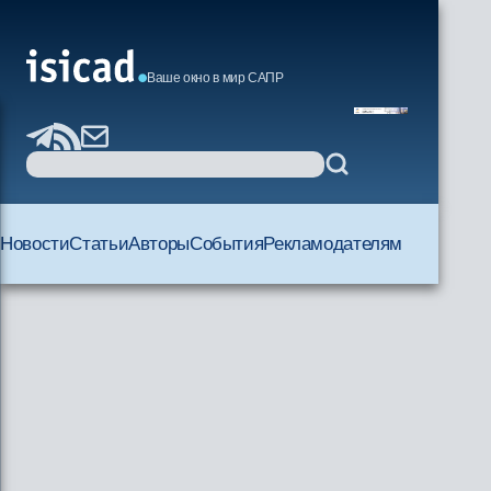
Ваше окно в мир САПР
Новости
Статьи
Авторы
События
Рекламодателям