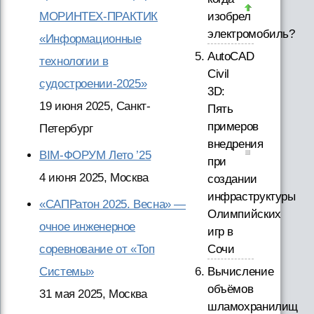
МОРИНТЕХ-ПРАКТИК
изобрел
электромобиль?
«Информационные
AutoCAD
технологии в
Civil
судостроении-2025»
3D:
19 июня 2025, Санкт-
Пять
примеров
Петербург
внедрения
BIM-ФОРУМ Лето ’25
при
4 июня 2025, Москва
создании
инфраструктуры
«САПРатон 2025. Весна» —
Олимпийских
очное инженерное
игр в
соревнование от «Топ
Сочи
Системы»
Вычисление
объёмов
31 мая 2025, Москва
шламохранилищ