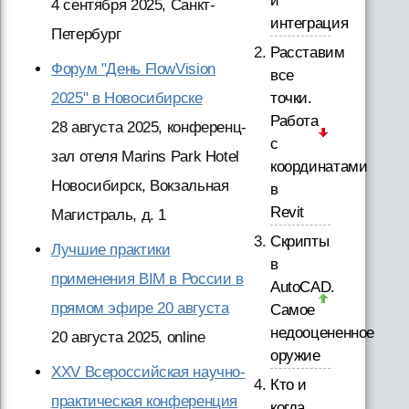
и
4 сентября 2025, Санкт-
интеграция
Петербург
Расставим
Форум "День FlowVision
все
2025" в Новосибирске
точки.
Работа
28 августа 2025, конференц-
с
зал отеля Marins Park Hotel
координатами
Новосибирск, Вокзальная
в
Revit
Магистраль, д. 1
Скрипты
Лучшие практики
в
применения BIM в России в
AutoCAD.
прямом эфире 20 августа
Самое
недооцененное
20 августа 2025, online
оружие
XXV Всероссийская научно-
Кто и
практическая конференция
когда