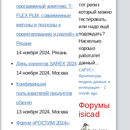
тот релиз
программный комплекс T-
который можно
FLEX PLM: современные
тестировать,
методы и подходы к
или надо ещё
подождать?
проектированию изделий» в
Насколько
Рязани
хорошо
14 ноября 2024, Рязань
работатет
данный...
День клиентов SAREX 2024
САРУС+:
14 ноября 2024, Москва
Архитектура,
модель данных и
Конференция
интеграция
·
1
пользователей продуктов
month ago
pSeven
Форумы
13 ноября 2024, Москва
isicad
Форум «РОСТИМ 2024»: