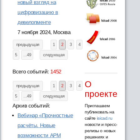
новый взгляд на
цифровизацию в
девелопменте
7 ноября 2024, Москва
предыдущая
1
2
3
4
5
...49
следующая
Всего событий:
1452
О
предыдущая
1
2
3
4
проекте
5
...49
следующая
Архив событий:
Приглашаем
публиковать на
Вебинар «Прочностные
сайте
isicad.ru
новости и пресс-
расчёты. Новые
релизы о новых
возможности APM
решениях и