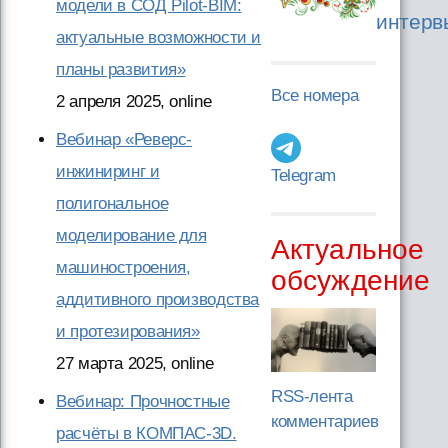
модели в СОД Pilot-BIM:
интерв
актуальные возможности и
планы развития»
Все номера
2 апреля 2025, online
Вебинар «Реверс-
инжиниринг и
Telegram
полигональное
моделирование для
Актуальное
машиностроения,
обсуждение
аддитивного производства
и протезирования»
27 марта 2025, online
RSS-лента
Вебинар: Прочностные
комментариев
расчёты в КОМПАС-3D.