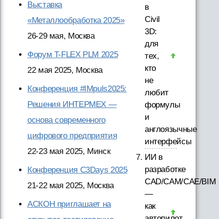
Выставка
в
Civil
«Металлообработка 2025»
3D:
26-29 мая, Москва
для
Форум T-FLEX PLM 2025
тех,
кто
22 мая 2025, Москва
не
Конференция #IMpuls2025:
любит
Решения ИНТЕРМЕХ —
формулы
и
основа современного
англоязычные
цифрового предприятия
интерфейсы
22-23 мая 2025, Минск
ИИ в
разработке
Конференция C3Days 2025
CAD/CAM/CAE/BIM
21-22 мая 2025, Москва
—
АСКОН приглашает на
как
автопилот