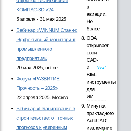
открытое тестирование
в
КОМПАС-3D v24
авиации.
5 апреля - 31 мая 2025
Не
более
Вебинар «WINNUM Станки:
ODA
Эффективный мониторинг
открывает
промышленного
свои
предприятия»
CAD-
и
20 мая 2025, online
BIM-
Форум «РАЗВИТИЕ.
инструменты
Прочность – 2025»
для
ИИ
22 апреля 2025, Москва
Минутка
Вебинар «Планирование в
прикладного
строительстве: от точных
AutoCAD:
прогнозов к уверенным
извлечение