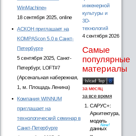
инженерной
WinMachine»
культуры и
18 сентября 2025, online
3D-
технологий
АСКОН приглашает на
4 сентября 2026
KOMPAScon 5.0 в Санкт-
Самые
Петербурге
популярные
5 сентября 2025, Санкт-
материалы
Петербург, LOFT#7
(Арсенальная набережная,
1, м. Площадь Ленина)
за месяц
за все время
Компания WINNUM
САРУС+:
приглашает на
Архитектура,
технологический семинар в
модель
Санкт-Петербурге
данных