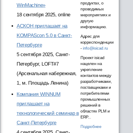
продуктах, о
WinMachine»
проводимых
18 сентября 2025, online
мероприятиях и
другую
АСКОН приглашает на
информацию.
KOMPAScon 5.0 в Санкт-
Адрес для
корреспонденции
Петербурге
-
info@isicad.ru
5 сентября 2025, Санкт-
Проект isicad
нацелен на
Петербург, LOFT#7
укрепление
(Арсенальная набережная,
контактов между
разработчиками,
1, м. Площадь Ленина)
поставщиками и
потребителями
Компания WINNUM
промышленных
приглашает на
решений в
областях PLM и
технологический семинар в
ERP...
Санкт-Петербурге
Подробнее
4 сентября 2025, Санкт-