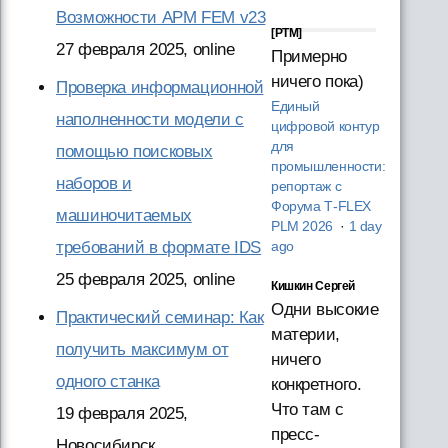
Возможности APM FEM v23
[PTM]
27 февраля 2025, online
Примерно
ничего пока)
Проверка информационной
Единый
наполненности модели с
цифровой контур
для
помощью поисковых
промышленности:
наборов и
репортаж с
Форума T‑FLEX
машиночитаемых
PLM 2026
·
1 day
требований в формате IDS
ago
25 февраля 2025, online
Кишкин Сергей
Одни высокие
Практический семинар: Как
материи,
получить максимум от
ничего
одного станка
конкретного.
Что там с
19 февраля 2025,
пресс-
Новосибирск