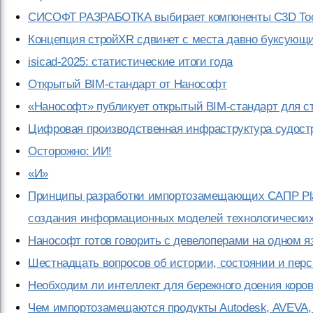
СИСОФТ РАЗРАБОТКА выбирает компоненты C3D Tool
Концепция стройXR сдвинет с места давно буксующ
isicad-2025: статистические итоги года
Открытый BIM-стандарт от Нанософт
«Нанософт» публикует открытый BIM-стандарт для с
Цифровая производственная инфраструктура судост
Осторожно: ИИ!
«И»
Принципы разработки импортозамещающих САПР Plan
создания информационных моделей технологически
Нанософт готов говорить с девелоперами на одном я
Шестнадцать вопросов об истории, состоянии и перс
Необходим ли интеллект для бережного доения коро
Чем импортозамещаются продукты Autodesk, AVEVA, B