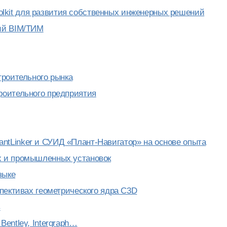
kit для развития собственных инженерных решений
ий BIM/ТИМ
троительного рынка
роительного предприятия
tLinker и СУИД «Плант-Навигатор» на основе опыта
х и промышленных установок
зыке
пективах геометрического ядра C3D
в
entley, Intergraph…