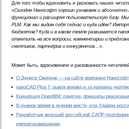
Для того чтобы вдохновить и расковать наших чита
«
Сегодня Нанософт хорошо узнаваем и абсолютно 
функционал и расширяя пользовательскую базу. Мы
PLM. Как мы видим себя сейчас и куда идём? Имп
бюджетов? Куда и в каком темпе развивается nan
ответить на все вопросы, комментарии и предложе
скептиков, партнёров и конкурентов…
».
Может быть, вдохновению и раскованности читателей
О Денисе Ожигине — на сайте компании Нанософт
nanoCAD Plus 7: рывок вперёд и за пределы чертёж
Концепция OpenBIM: понятие, принципы реализаци
В нужное время в нужном месте, или Ударим росс
Разработчик ведущей российской САПР-платформы
импортозамещению