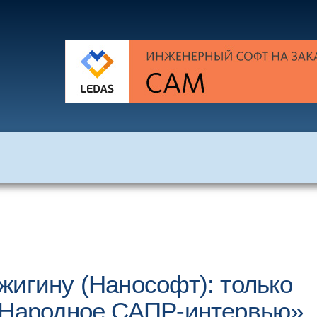
жигину (Нанософт): только
 «Народное САПР-интервью»