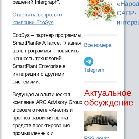
решений Intergraph”.
«Народ
САПР-
Ответы на вопросы о
интерв
компании EcoSys
.
EcoSys – партнер программы
SmartPlant® Alliance. Главная
Все номера
цель программы – повысить
ценность технологий
SmartPlant Enterprise в
Telegram
интеграции с другими
системами.
Актуальное
Ведущая аналитическая
обсуждение
компания ARC Advisory Group
в своем отчете «Анализ и
прогноз развития рынка
средств проектирования
промышленных и
RSS-лента