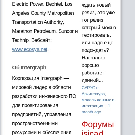
Electric Power, Bechtel, Los
ждать новый
релиз, это уже
Angeles County Metropolitan
тот релиз
Transportation Authority,
который можно
Marathon Petroleum, Suncor и
тестировать,
Technip. Вебсайт:
или надо ещё
www.ecosys.net
.
подождать?
Насколько
хорошо
Об Intergraph
работатет
Корпорация Intergraph —
данный...
мировой лидер в области
САРУС+:
Архитектура,
разработки инженерного ПО
модель данных и
для проектирования
интеграция
·
1
month ago
предприятий, управления
Форумы
пространственными
isicad
ресурсами и обеспечения