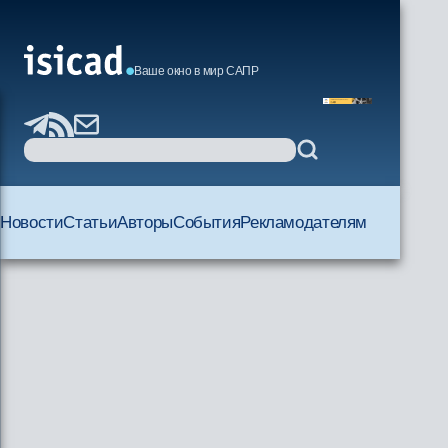
Ваше окно в мир САПР
Новости
Статьи
Авторы
События
Рекламодателям