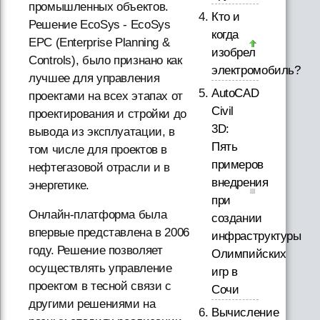
промышленных объектов.
Кто и
Решение EcoSys - EcoSys
когда
EPC (Enterprise Planning &
изобрел
Controls), было признано как
электромобиль?
лучшее для управления
AutoCAD
проектами на всех этапах от
Civil
проектирования и стройки до
3D:
вывода из эксплуатации, в
Пять
том числе для проектов в
примеров
нефтегазовой отрасли и в
внедрения
энергетике.
при
Онлайн-платформа была
создании
впервые представлена в 2006
инфраструктуры
году. Решение позволяет
Олимпийских
осуществлять управление
игр в
проектом в тесной связи с
Сочи
другими решениями на
Вычисление