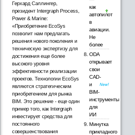
Герхард Саллингер,
как
президент Intergraph Process,
автопилот
Power & Marine:
в
«Приобретение EcoSys
авиации.
позволит нам предлагать
Не
решения нового поколения и
более
техническую экспертизу для
ODA
достижения еще более
открывает
высокого уровня
свои
эффективности реализации
CAD-
проектов. Технологии EcoSys
и
являются стратегическим
BIM-
приобретением для рынка
инструменты
BIM. Это решение - еще один
для
пример того, как Intergraph
ИИ
инвестирует средства для
постоянного
Минутка
совершенствования
прикладного