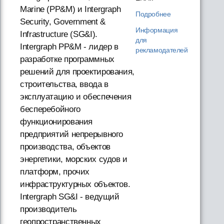
Marine (PP&M) и Intergraph
Подробнее
Security, Government &
Информация
Infrastructure (SG&I).
для
Intergraph PP&M - лидер в
рекламодателей
разработке программных
решений для проектирования,
строительства, ввода в
эксплуатацию и обеспечения
бесперебойного
функционирования
предприятий непрерывного
производства, объектов
энергетики, морских судов и
платформ, прочих
инфраструктурных объектов.
Intergraph SG&I - ведущий
производитель
геопространственных