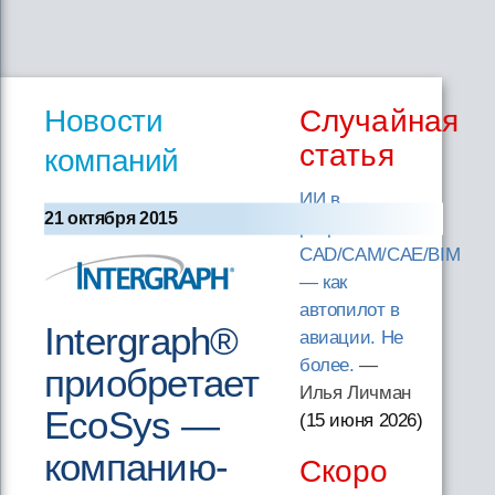
Новости
Случайная
статья
компаний
ИИ в
21 октября 2015
разработке
CAD/CAM/CAE/BIM
— как
автопилот в
Intergraph®
авиации. Не
более.
—
приобретает
Илья Личман
EcoSys —
(15 июня 2026
)
компанию-
Скоро