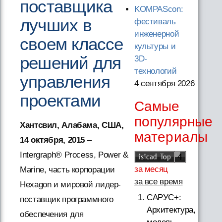
поставщика
KOMPAScon:
лучших в
фестиваль
инженерной
своем классе
культуры и
решений для
3D-
технологий
управления
4 сентября 2026
проектами
Самые
популярные
Хантсвил, Алабама, США,
материалы
14 октября, 2015
–
Intergraph® Process, Power &
за месяц
Marine, часть корпорации
за все время
Hexagon и мировой лидер-
САРУС+:
поставщик программного
Архитектура,
обеспечения для