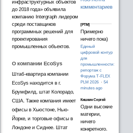
инфраструктурных объектов
комментариев
до 2018 года» объявила
компанию Intergraph лидером
среди поставщиков
[PTM]
Примерно
программных решений для
ничего пока)
проектирования
промышленных объектов.
Единый
цифровой контур
для
О компании EcoSys
промышленности:
репортаж с
Штаб-квартира компании
Форума T‑FLEX
PLM 2026
·
54
EcoSys находится в г.
minutes ago
Брумфилд, штат Колорадо,
Кишкин Сергей
США. Также компания имеет
Одни высокие
офисы в Хьюстоне, Нью-
материи,
Йорке, и торговые офисы в
ничего
Лондоне и Сиднее. Штат
конкретного.