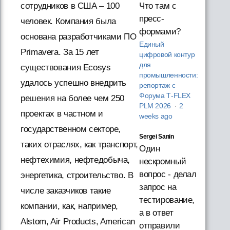
Что там с
сотрудников в США – 100
пресс-
человек. Компания была
формами?
основана разработчиками ПО
Единый
Primavera. За 15 лет
цифровой контур
для
существования Ecosys
промышленности:
удалось успешно внедрить
репортаж с
Форума T‑FLEX
решения на более чем 250
PLM 2026
·
2
проектах в частном и
weeks ago
государственном секторе,
Sergei Sanin
таких отраслях, как транспорт,
Один
нефтехимия, нефтедобыча,
нескромный
вопрос - делал
энергетика, строительство. В
запрос на
числе заказчиков такие
тестирование,
компании, как, например,
а в ответ
Alstom, Air Products, American
отправили