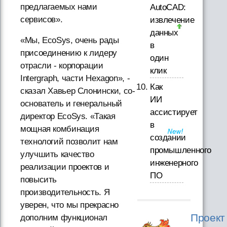
предлагаемых нами
AutoCAD:
сервисов».
извлечение
данных
«Мы, EcoSys, очень рады
в
присоединению к лидеру
один
отрасли - корпорации
клик
Intergraph, части Hexagon», -
Как
сказал Хавьер Слонински, со-
ИИ
основатель и генеральный
ассистирует
директор EcoSys. «Такая
в
мощная комбинация
создании
технологий позволит нам
промышленного
улучшить качество
инженерного
реализации проектов и
ПО
повысить
производительность. Я
уверен, что мы прекрасно
Проект
дополним функционал