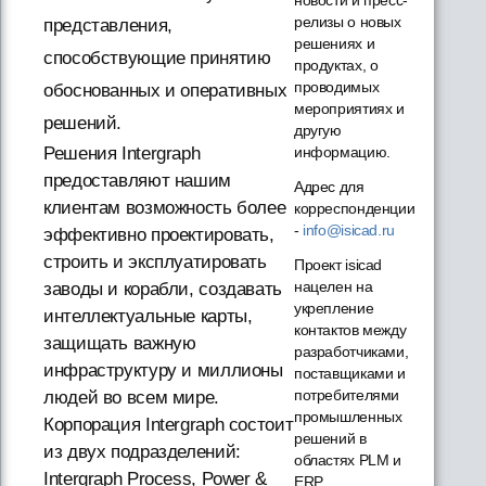
релизы о новых
представления,
решениях и
способствующие принятию
продуктах, о
проводимых
обоснованных и оперативных
мероприятиях и
решений.
другую
информацию.
Решения Intergraph
предоставляют нашим
Адрес для
клиентам возможность более
корреспонденции
-
info@isicad.ru
эффективно проектировать,
строить и эксплуатировать
Проект isicad
нацелен на
заводы и корабли, создавать
укрепление
интеллектуальные карты,
контактов между
защищать важную
разработчиками,
инфраструктуру и миллионы
поставщиками и
потребителями
людей во всем мире.
промышленных
Корпорация Intergraph состоит
решений в
из двух подразделений:
областях PLM и
Intergraph Process, Power &
ERP...