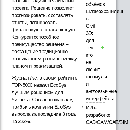
разных стадиях реализации
объёмов
проекта. Решение позволяет
шламохранилищ
прогнозировать, составлять
в
отчеты, планировать
Civil
финансовую составляющую.
3D:
Конкурентоспособное
для
преимущество решения –
тех,
сокращение традиционно
кто
возникающей разницы между
не
планом и реализацией.
любит
формулы
Журнал
Inc
. в своем рейтинге
и
ТОР-5000 назвал EcoSys
англоязычные
лучшим решением для
интерфейсы
бизнеса. Согласно журналу,
прибыль компании EcoSys
ИИ в
выросла за последние 3 года
разработке
на 222%.
CAD/CAM/CAE/BIM
—