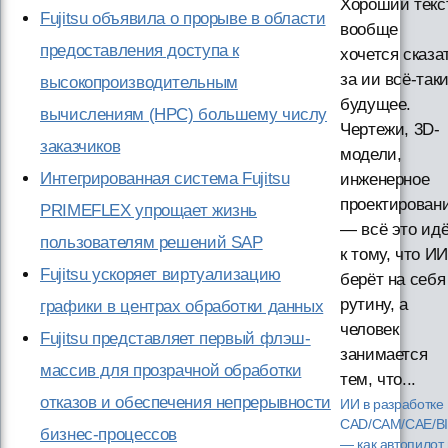
Хороший текст
Fujitsu объявила о прорыве в области
вообще
предоставления доступа к
хочется сказа
за ии всё-так
высокопроизводительным
будущее.
вычислениям (HPC) большему числу
Чертежи, 3D-
заказчиков
модели,
Интегрированная система Fujitsu
инженерное
проектирован
PRIMEFLEX упрощает жизнь
— всё это ид
пользователям решений SAP
к тому, что ИИ
Fujitsu ускоряет виртуализацию
берёт на себя
рутину, а
графики в центрах обработки данных
человек
Fujitsu представляет первый флэш-
занимается
массив для прозрачной обработки
тем, что...
отказов и обеспечения непрерывности
ИИ в разработке
CAD/CAM/CAE/B
бизнес-процессов
— как автопилот 