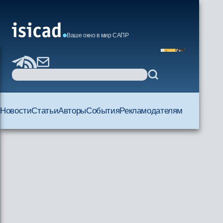
Ваше окно в мир САПР
Новости
Статьи
Авторы
События
Рекламодателям