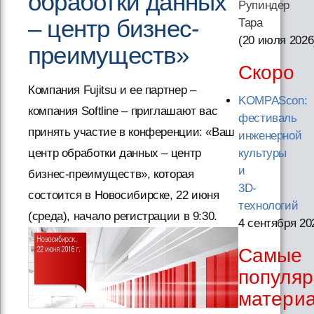
обработки данных
Рупиндер
– центр бизнес-
Тара
(20 июля 2026
преимуществ»
Скоро
Компания Fujitsu и ее партнер –
KOMPAScon:
компания Softline – приглашают вас
фестиваль
принять участие в конференции: «Ваш
инженерной
центр обработки данных – центр
культуры
и
бизнес-преимуществ», которая
3D-
состоится в Новосибирске, 22 июня
технологий
(среда), начало регистрации в 9:30.
4 сентября 20
Самые
популя
матери