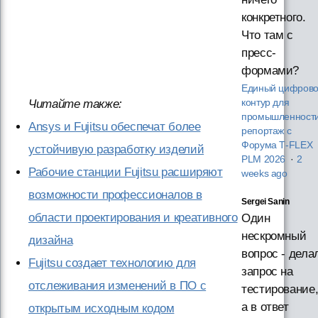
конкретного.
Что там с
пресс-
формами?
Единый цифров
Читайте также:
контур для
промышленности
Ansys и Fujitsu обеспечат более
репортаж с
Форума T‑FLEX
устойчивую разработку изделий
PLM 2026
·
2
Рабочие станции Fujitsu расширяют
weeks ago
возможности профессионалов в
Sergei Sanin
области проектирования и креативного
Один
нескромный
дизайна
вопрос - дела
Fujitsu создает технологию для
запрос на
отслеживания изменений в ПО с
тестирование
а в ответ
открытым исходным кодом