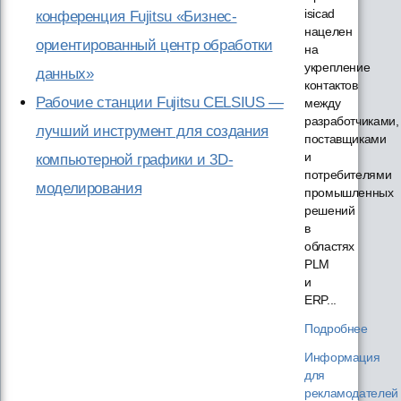
isicad
конференция Fujitsu «Бизнес-
нацелен
ориентированный центр обработки
на
укрепление
данных»
контактов
Рабочие станции Fujitsu CELSIUS —
между
разработчиками,
лучший инструмент для создания
поставщиками
и
компьютерной графики и 3D-
потребителями
моделирования
промышленных
решений
в
областях
PLM
и
ERP...
Подробнее
Информация
для
рекламодателей