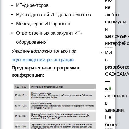
кто
ИТ-директоров
не
любит
Руководителей ИТ-департаментов
формулы
Менеджеров ИТ-проектов
и
Ответственных за закупки ИТ-
англоязыч
оборудования
интерфей
Участие возможно только при
ИИ
в
подтверждении регистрации
.
разработк
Предварительная программа
CAD/CAM/
конференции:
—
как
автопилот
в
авиации.
Не
более