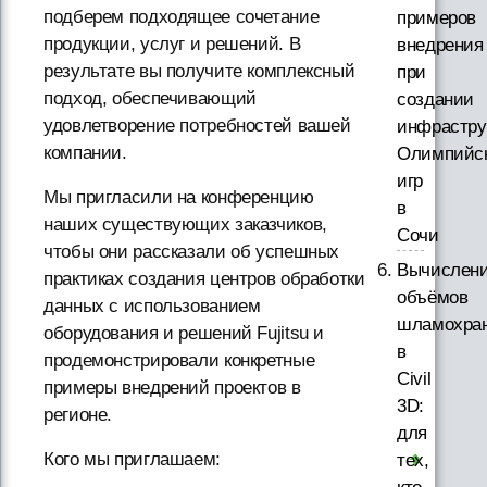
подберем подходящее сочетание
примеров
продукции, услуг и решений. В
внедрения
результате вы получите комплексный
при
подход, обеспечивающий
создании
удовлетворение потребностей вашей
инфрастру
компании.
Олимпийс
игр
Мы пригласили на конференцию
в
наших существующих заказчиков,
Сочи
чтобы они рассказали об успешных
Вычислен
практиках создания центров обработки
объёмов
данных с использованием
шламохра
оборудования и решений Fujitsu и
в
продемонстрировали конкретные
Civil
примеры внедрений проектов в
3D:
регионе.
для
Кого мы приглашаем:
тех,