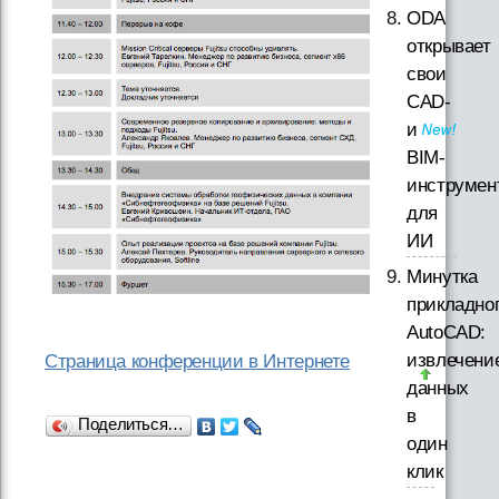
ODA
открывает
свои
CAD-
и
BIM-
инструмен
для
ИИ
Минутка
прикладно
AutoCAD:
извлечени
Страница конференции в Интернете
данных
в
Поделиться…
один
клик