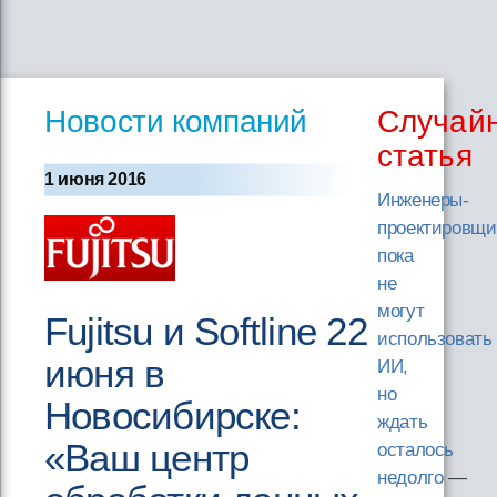
Новости компаний
Случай
статья
1 июня 2016
Инженеры-
проектировщи
пока
не
могут
Fujitsu и Softline 22
использовать
июня в
ИИ,
но
Новосибирске:
ждать
«Ваш центр
осталось
недолго
—