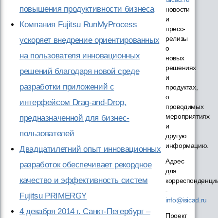
повышения продуктивности бизнеса
новости
и
Компания Fujitsu RunMyProcess
пресс-
релизы
ускоряет внедрение ориентированных
о
на пользователя инновационных
новых
решениях
решений благодаря новой среде
и
разработки приложений с
продуктах,
о
интерфейсом Drag-and-Drop,
проводимых
мероприятиях
предназначенной для бизнес-
и
пользователей
другую
информацию.
Двадцатилетний опыт инновационных
Адрес
разработок обеспечивает рекордное
для
качество и эффективность систем
корреспонденци
-
Fujitsu PRIMERGY
info@isicad.ru
4 декабря 2014 г. Санкт-Петербург –
Проект