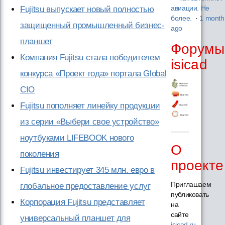
Fujitsu выпускает новый полностью
авиации. Не
более.
·
1 month
защищенный промышленный бизнес-
ago
планшет
Форумы
Компания Fujitsu стала победителем
isicad
конкурса «Проект года» портала Global
CIO
Fujitsu пополняет линейку продукции
из серии «Выбери свое устройство»
ноутбуками LIFEBOOK нового
О
поколения
проекте
Fujitsu инвестирует 345 млн. евро в
Приглашаем
глобальное предоставление услуг
публиковать
Корпорация Fujitsu представляет
на
сайте
универсальный планшет для
isicad.ru