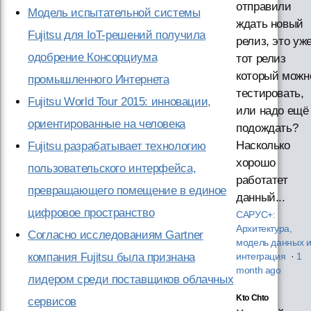
отправили
Модель испытательной системы
ждать новый
Fujitsu для IoT-решений получила
релиз, это уж
одобрение Консорциума
тот релиз
который можн
промышленного Интернета
тестировать,
Fujitsu World Tour 2015: инновации,
или надо ещё
ориентированные на человека
подождать?
Насколько
Fujitsu разрабатывает технологию
хорошо
пользовательского интерфейса,
работатет
превращающего помещение в единое
данный...
цифровое пространство
САРУС+:
Архитектура,
Согласно исследованиям Gartner
модель данных 
компания Fujitsu была признана
интеграция
·
1
month ago
лидером среди поставщиков облачных
Kto Chto
сервисов