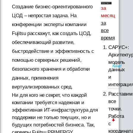
Создание бизнес-ориентированного
за
месяц
ЦОД – непростая задача. На
за
конференции эксперты компании
все
Fujitsu расскажут, как создать ЦОД,
время
обеспечивающий развитие,
САРУС+:
быстродействие и эффективность с
Архитектур
помощью серверных решений,
модель
безопасного хранения и обработки
данных
и
данных, применения
интеграци
виртуализированных сред.
Расставим
Ни для кого не секрет, что каждой
все
компании требуется надежная и
точки.
эффективная ИТ-инфраструктура для
Работа
поддержки не только текущих, но и
с
будущих потребностей бизнеса. Так,
координат
серверы Fujitsu PRIMERGY