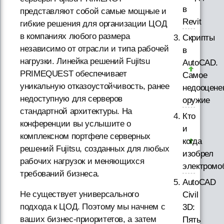
в
представляют собой самые мощные и
Revit
гибкие решения для организации ЦОД
в компаниях любого размера
Скрипты
независимо от отрасли и типа рабочей
в
нагрузки. Линейка решений Fujitsu
AutoCAD.
PRIMEQUEST обеспечивает
Самое
уникальную отказоустойчивость, ранее
недооцене
недоступную для серверов
оружие
стандартной архитектуры. На
Кто
конференции вы услышите о
и
комплексном портфеле серверных
когда
решений Fujitsu, созданных для любых
изобрел
рабочих нагрузок и меняющихся
электромо
требований бизнеса.
AutoCAD
Не существует универсального
Civil
подхода к ЦОД. Поэтому мы начнем с
3D:
ваших бизнес-приоритетов, а затем
Пять